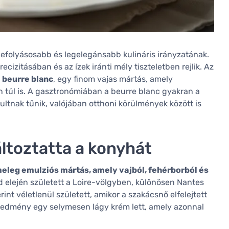
gbefolyásosabb és legelegánsabb kulináris irányzatának.
izitásában és az ízek iránti mély tiszteletben rejlik. Az
a
beurre blanc
, egy finom vajas mártás, amely
 túl is. A gasztronómiában a beurre blanc gyakran a
ltnak tűnik, valójában otthoni körülmények között is
ltoztatta a konyhát
meleg emulziós mártás, amely vajból, fehérborból és
ad elején született a Loire-völgyben, különösen Nantes
nt véletlenül született, amikor a szakácsnő elfelejtett
 eredmény egy selymesen lágy krém lett, amely azonnal