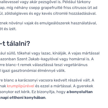
hallevessel vagy akár pezsgővel is. Például tárkony
ap, míg néhány csepp grapefruitlé friss citrusos ízt ad
kül, zöldségleves és egy kevés citromlé hozzáadásával.
znek növényi vajak és emulgeálószerek használatával,
t és ízét.
t tálalni?
l süllő, tőkehal vagy lazac, kínálják. A vajas mártással
 azonban Szent Jakab-kagylóval vagy homárral is. A
rre blanc-t remek választássá teszi vegetáriánus
l igazi gasztronómiai élménnyé válik.
e blanc a karácsonyi vacsora kedvelt részévé vált. A
lnak
krumplipürével
és ezzel a mártással. A gyerekek
nykor ezt kérik. Ez bizonyítja, hogy
a bonyolultan
znapi otthoni konyhában
.