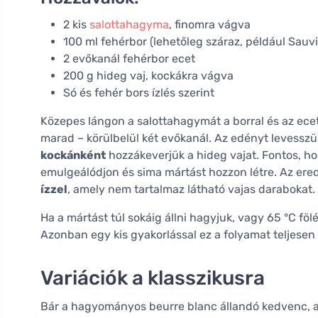
2 kis
salottahagyma
, finomra vágva
100 ml fehérbor (lehetőleg száraz, például Sauv
2 evőkanál fehérbor ecet
200 g hideg vaj, kockákra vágva
Só és fehér bors ízlés szerint
Közepes lángon a salottahagymát a borral és az ecet
marad – körülbelül két evőkanál. Az edényt levesszük
kockánként
hozzákeverjük a hideg vajat. Fontos, h
emulgeálódjon és sima mártást hozzon létre. Az e
ízzel
, amely nem tartalmaz látható vajas darabokat.
Ha a mártást túl sokáig állni hagyjuk, vagy 65 °C fö
Azonban egy kis gyakorlással ez a folyamat teljesen
Variációk a klasszikusra
Bár a hagyományos beurre blanc állandó kedvenc, a