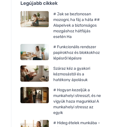
Legújabb cikkek
# Jak se beztonosan
mozogni, ha fáj a háta ##
Alapelvek a biztonságos
mozgáshoz hátfájás
esetén Ha
# Funkcionális rendszer
papírokhoz és blokkokhoz
lépésről lépésre
Száraz kéz a gyakori
kézmosástól és a
hatékony ápolásuk
# Hogyan kezeljük a
munkahelyi stresszt, és ne
vigyük haza magunkkal A
munkahelyi stressz az
egyik
# Hideg ételek munkába –