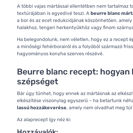
A többi vajas mártással ellentétben nem tartalmaz t
textúrájában is egyedivé teszi. A
beurre blanc márt
a bor és az ecet redukciójának köszönhetően, amely
halakhoz, tengeri herkentyűkhöz vagy finom szárny
Ha belegondolunk, nem véletlen, hogy ez a recept ép
a minőségi fehérborairól és a folyóból származó friss
hagyományos konyha szerves részévé.
Beurre blanc recept: hogyan k
szépséget
Bár úgy tűnhet, hogy ennek az mártásnak az elkészít
elkészítése viszonylag egyszerű – ha betartunk néhá
lassú hozzákeverése
, amely nem olvadhat meg túl 
Az alaprecept így néz ki:
Hozzávalók: