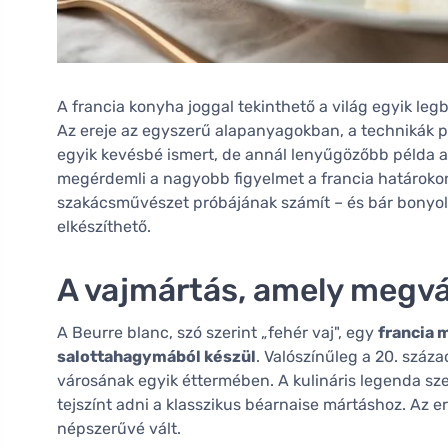
A francia konyha joggal tekinthető a világ egyik le
Az ereje az egyszerű alapanyagokban, a technikák prec
egyik kevésbé ismert, de annál lenyűgözőbb példa 
megérdemli a nagyobb figyelmet a francia határokon
szakácsművészet próbájának számít – és bár bonyolu
elkészíthető.
A vajmártás, amely megvá
A Beurre blanc, szó szerint „fehér vaj", egy
francia 
salottahagymából készül
. Valószínűleg a 20. száz
városának egyik éttermében. A kulináris legenda szeri
tejszínt adni a klasszikus béarnaise mártáshoz. Az
népszerűvé vált.