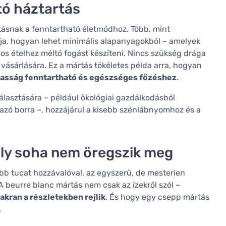
tó háztartás
tásnak a fenntartható életmódhoz. Több, mint
ja, hogyan lehet minimális alapanyagokból – amelyek
os ételhez méltó fogást készíteni. Nincs szükség drága
k vásárlására. Ez a mártás tökéletes példa arra, hogyan
rtasság fenntartható és egészséges főzéshez
.
választására – például ökológiai gazdálkodásból
zó borra –, hozzájárul a kisebb szénlábnyomhoz és a
ly soha nem öregszik meg
bb tucat hozzávalóval, az egyszerű, de mesterien
. A beurre blanc mártás nem csak az ízekről szól –
kran a részletekben rejlik
. És hogy egy csepp mártás
.