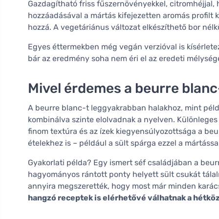
Gazdagítható friss fűszernövényekkel, citromhéjjal, 
hozzáadásával a mártás kifejezetten aromás profilt k
hozzá. A vegetáriánus változat elkészíthető bor nél
Egyes éttermekben még vegán verzióval is kísérlete
bár az eredmény soha nem éri el az eredeti mélységé
Mivel érdemes a beurre blanc-
A beurre blanc-t leggyakrabban halakhoz, mint példáu
kombinálva szinte elolvadnak a nyelven. Különleges
finom textúra és az ízek kiegyensúlyozottsága a beu
ételekhez is – például a sült spárga ezzel a mártássa
Gyakorlati példa? Egy ismert séf családjában a beurr
hagyományos rántott ponty helyett sült csukát tála
annyira megszerették, hogy most már minden karácso
hangzó receptek is elérhetővé válhatnak a hétkö