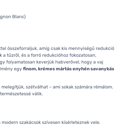
ignon Blanc)
tel összeforraljuk, amíg csak kis mennyiségű redukció
 a tűzről, és a forró redukcióhoz fokozatosan,
ogy folyamatosan keverjük habverővel, hogy a vaj
redmény egy
finom, krémes mártás enyhén savanykás
lé melegítjük, szétválhat – ami sokak számára rémálom.
 természetessé válik.
 modern szakácsok szívesen kísérleteznek vele.