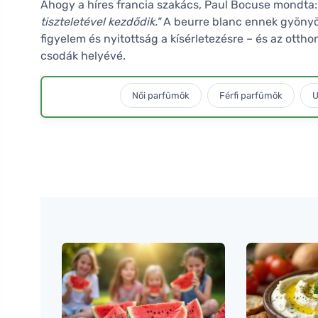
Ahogy a híres francia szakács, Paul Bocuse mondta
tiszteletével kezdődik."
A beurre blanc ennek gyönyör
figyelem és nyitottság a kísérletezésre – és az otthon
csodák helyévé.
Női parfümök
Férfi parfümök
U