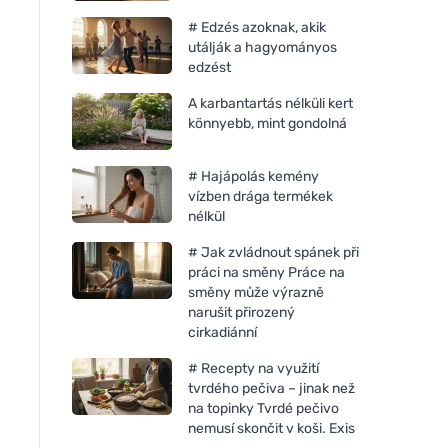
# Edzés azoknak, akik
utálják a hagyományos
edzést
A karbantartás nélküli kert
könnyebb, mint gondolná
# Hajápolás kemény
vízben drága termékek
nélkül
# Jak zvládnout spánek při
práci na směny Práce na
směny může výrazně
narušit přirozený
cirkadiánní
# Recepty na využití
tvrdého pečiva – jinak než
na topinky Tvrdé pečivo
nemusí skončit v koši. Exis