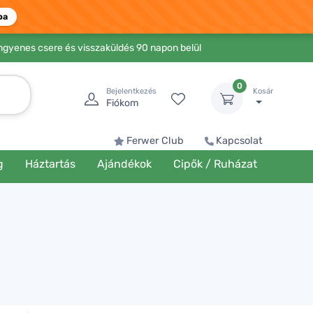
ba
Ingyenes csere és visszaküldés 90 napon belül
0
Bejelentkezés
Kosár
Fiókom
Ferwer Club
Kapcsolat
g
Háztartás
Ajándékok
Cipők / Ruházat