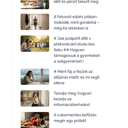
időt és pénzt takarít meg
A folyosói edzés jobban
működik, mint gondolná –
még kis lakásban is
# Jak podpořit dítě v
překonávání studu bez
tlaku ## Hogyan
támogassuk a gyermeket
a szégyenérzet l
# Miért fáj a fejünk az
időjárás miatt, és mi segít
ellene
Tanulja meg, hogyan
kezelje az
információterhelést
A cukormentes befőzés
megér egy próbát