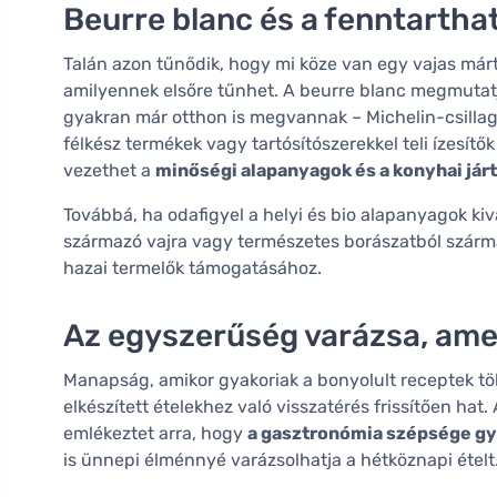
Beurre blanc és a fenntartha
Talán azon tűnődik, hogy mi köze van egy vajas már
amilyennek elsőre tűnhet. A beurre blanc megmutat
gyakran már otthon is megvannak – Michelin-csillag
félkész termékek vagy tartósítószerekkel teli ízesítő
vezethet a
minőségi alapanyagok és a konyhai já
Továbbá, ha odafigyel a helyi és bio alapanyagok ki
származó vajra vagy természetes borászatból szárma
hazai termelők támogatásához.
Az egyszerűség varázsa, ame
Manapság, amikor gyakoriak a bonyolult receptek tö
elkészített ételekhez való visszatérés frissítően hat
emlékeztet arra, hogy
a gasztronómia szépsége gya
is ünnepi élménnyé varázsolhatja a hétköznapi ételt