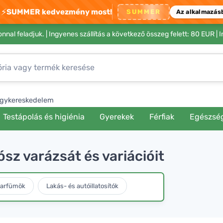
⚡
SUMMER kedvezmény most!
SUMMER
Az alkalmazás
nnal feladjuk. |
Ingyenes szállítás a következő összeg felett: 80 EUR
| 
gykereskedelem
Testápolás és higiénia
Gyerekek
Férfiak
Egészsé
ósz varázsát és variációit
parfümök
Lakás- és autóillatosítók