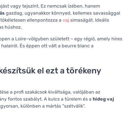
ojást vagy tejszínt. Ez nemcsak ízében, hanem
ás
gazdag, ugyanakkor könnyed, kellemes savassággal
 tökéletesen ellenpontozza a
vaj
simaságát. Ideális
as húshoz.
pen a Loire-völgyben született – egy régió, amely híres
 halairól. És éppen ott vált a beurre blanc a
észítsük el ezt a törékeny
ése a profi szakácsok kiváltsága, valójában az
ny fontos szabályt. A kulcs a türelem és a
hideg vaj
gyorsan, különben a mártás "szétválik".