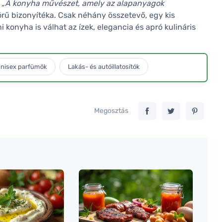
:
„A konyha művészet, amely az alapanyagok
ű bizonyítéka. Csak néhány összetevő, egy kis
i konyha is válhat az ízek, elegancia és apró kulináris
nisex parfümök
Lakás- és autóillatosítók
Megosztás