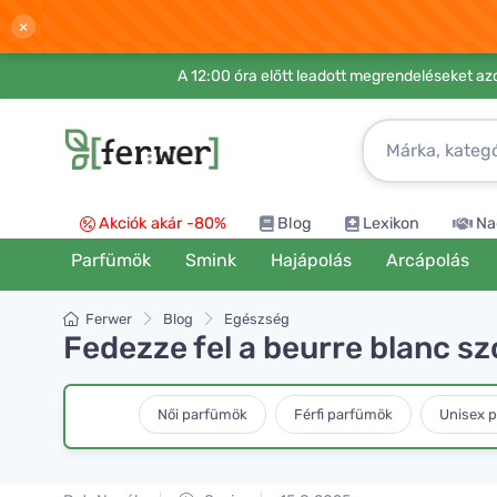
×
A 12:00 óra előtt leadott megrendeléseket azo
Akciók akár -80%
Blog
Lexikon
Na
Parfümök
Smink
Hajápolás
Arcápolás
Ferwer
Blog
Egészség
Fedezze fel a beurre blanc sz
Női parfümök
Férfi parfümök
Unisex 