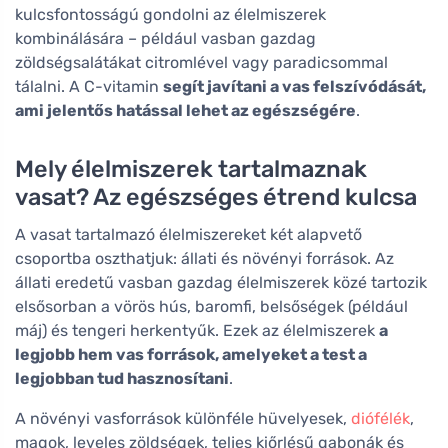
kulcsfontosságú gondolni az élelmiszerek
kombinálására – például vasban gazdag
zöldségsalátákat citromlével vagy paradicsommal
tálalni. A C-vitamin
segít javítani a vas felszívódását,
ami jelentős hatással lehet az egészségére
.
Mely élelmiszerek tartalmaznak
vasat? Az egészséges étrend kulcsa
A vasat tartalmazó élelmiszereket két alapvető
csoportba oszthatjuk: állati és növényi források. Az
állati eredetű vasban gazdag élelmiszerek közé tartozik
elsősorban a vörös hús, baromfi, belsőségek (például
máj) és tengeri herkentyűk. Ezek az élelmiszerek
a
legjobb hem vas források, amelyeket a test a
legjobban tud hasznosítani
.
A növényi vasforrások különféle hüvelyesek,
diófélék
,
magok, leveles zöldségek, teljes kiőrlésű gabonák és