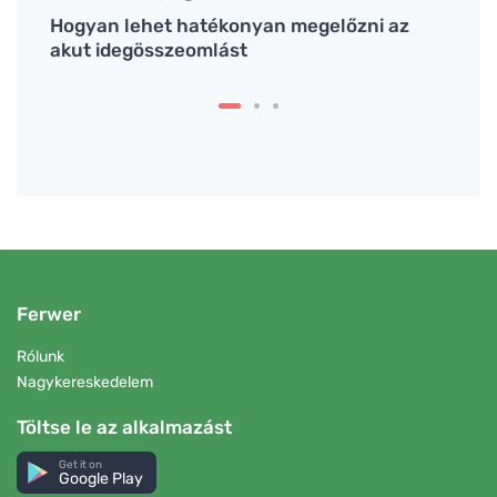
y
Hogyan lehet hatékonyan megelőzni az
Hogya
akut idegösszeomlást
egész
Ferwer
Rólunk
Nagykereskedelem
Töltse le az alkalmazást
Get it on
Google Play