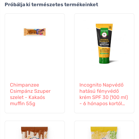
Próbálja ki természetes termékeinket
Chimpanzee
Incognito Napvédő
Csimpánz Szuper
hatású fényvédő
szelet - Kakaós
krém SPF 30 (100 ml)
muffin 55g
- 6 hónapos kortól
gyermekeknek is
alkalmas.