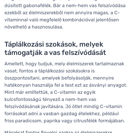
dúsított gabonafélék. Bár a nem-hem vas felszívódása
ezekből az élelmiszerekből nem annyira magas, a C-
vitaminnal való megfelelő kombinációval jelentősen
növelhető a hasznosulása.
Táplálkozási szokások, melyek
támogatják a vas felszívódását
Amellett, hogy tudjuk, mely élelmiszerek tartalmaznak
vasat, fontos a táplálkozási szokásokra is
összpontosítani, amelyek befolyásolják, mennyire
hatékonyan használja fel a test ezt az ásványi anyagot.
Mint már említettük, a C-vitamin az egyik
kulcsfontosságú tényező a nem-hem vas
felszívódásának javítására. Jó ötlet mindig C-vitamin
forrásokat adni a vasban gazdag ételekhez, például
friss paradicsom, paprika vagy citrusfélék formájában.
Másrészt fontos figyelni azokra az élelmiszerekre,