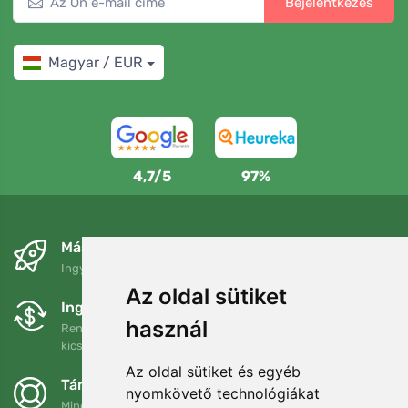
Bejelentkezés
Magyar / EUR
4,7/5
97%
Másnapra és ingyenesen
Ingyenes szállítás a következő összeg felett: 80 EUR
Az oldal sütiket
Ingyenes csere és visszaküldés
használ
Rendelését 90 napon belül bármikor visszaküldheti vagy
kicserélheti.
Az oldal sütiket és egyéb
Támogatjuk a Trees.org-ot
nyomkövető technológiákat
Minden megrendelésért ültetünk egy fát! Bővebben
Rólunk
.