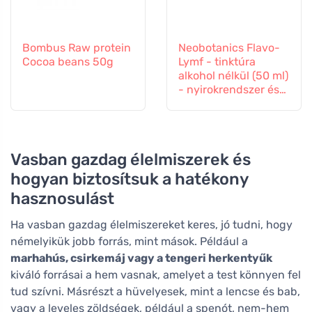
Bombus Raw protein
Neobotanics Flavo-
Cocoa beans 50g
Lymf - tinktúra
alkohol nélkül (50 ml)
- nyirokrendszer és
érrendszer
Vasban gazdag élelmiszerek és
hogyan biztosítsuk a hatékony
hasznosulást
Ha vasban gazdag élelmiszereket keres, jó tudni, hogy
némelyikük jobb forrás, mint mások. Például a
marhahús, csirkemáj vagy a tengeri herkentyűk
kiváló forrásai a hem vasnak, amelyet a test könnyen fel
tud szívni. Másrészt a hüvelyesek, mint a lencse és bab,
vagy a leveles zöldségek, például a spenót, nem-hem