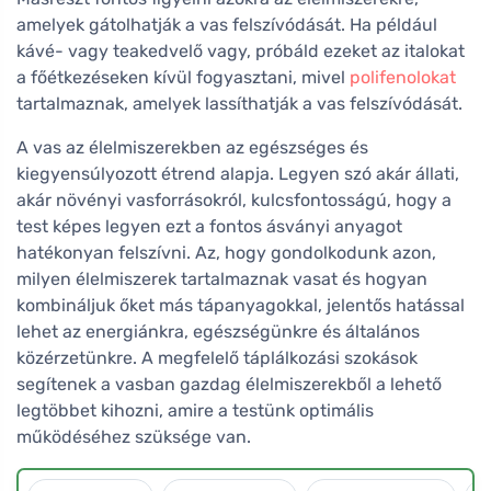
amelyek gátolhatják a vas felszívódását. Ha például
kávé- vagy teakedvelő vagy, próbáld ezeket az italokat
a főétkezéseken kívül fogyasztani, mivel
polifenolokat
tartalmaznak, amelyek lassíthatják a vas felszívódását.
A vas az élelmiszerekben az egészséges és
kiegyensúlyozott étrend alapja. Legyen szó akár állati,
akár növényi vasforrásokról, kulcsfontosságú, hogy a
test képes legyen ezt a fontos ásványi anyagot
hatékonyan felszívni. Az, hogy gondolkodunk azon,
milyen élelmiszerek tartalmaznak vasat és hogyan
kombináljuk őket más tápanyagokkal, jelentős hatással
lehet az energiánkra, egészségünkre és általános
közérzetünkre. A megfelelő táplálkozási szokások
segítenek a vasban gazdag élelmiszerekből a lehető
legtöbbet kihozni, amire a testünk optimális
működéséhez szüksége van.