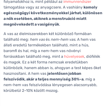
folyamatokhoz is, mint például az
immunrendszer
támogatása vagy az anyagcsere. A vashiány
komoly
egészségügyi következményekkel járhat, különösen
a nők esetében, akiknek a menstruáció miatt
megnövekedett a vasigényük
.
A vas az élelmiszerekben két különböző formában
található meg:
hem vas
és
nem-hem vas
. A hem vas
állati eredetű termékekben található, mint a hús,
baromfi és hal, míg a nem-hem vas növényi
forrásokban található meg, mint a
hüvelyesek
, diófélék
és magok. Ez a két forma nemcsak eredetükben
különbözik, hanem abban is, ahogyan a test képes őket
hasznosítani. A hem vas
jelentősen jobban
felszívódik, akár a teljes mennyiség 30%-a
, míg a
nem-hem vas felszívódása lényegesen alacsonyabb,
körülbelül 2–10% között mozog.