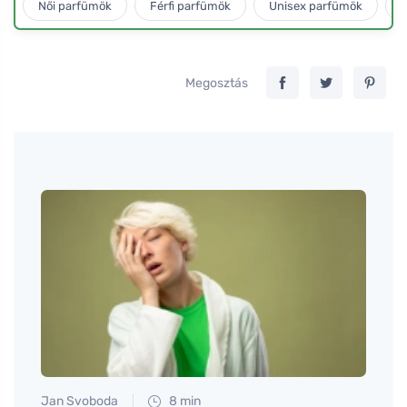
Női parfümök
Férfi parfümök
Unisex parfümök
L
Megosztás
Jan Svoboda
8 min
Tomáš