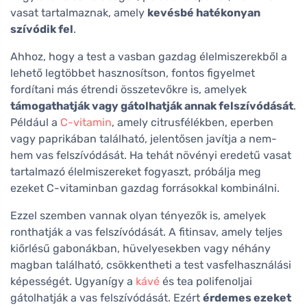
vasat tartalmaznak, amely
kevésbé hatékonyan
szívódik fel
.
Ahhoz, hogy a test a vasban gazdag élelmiszerekből a
lehető legtöbbet hasznosítson, fontos figyelmet
fordítani más étrendi összetevőkre is, amelyek
támogathatják vagy gátolhatják annak felszívódását
.
Például a
C-vitamin
, amely citrusfélékben, eperben
vagy paprikában található, jelentősen javítja a nem-
hem vas felszívódását. Ha tehát növényi eredetű vasat
tartalmazó élelmiszereket fogyaszt, próbálja meg
ezeket C-vitaminban gazdag forrásokkal kombinálni.
Ezzel szemben vannak olyan tényezők is, amelyek
ronthatják a vas felszívódását. A fitinsav, amely teljes
kiőrlésű gabonákban, hüvelyesekben vagy néhány
magban található, csökkentheti a test vasfelhasználási
képességét. Ugyanígy a
kávé
és tea polifenoljai
gátolhatják a vas felszívódását. Ezért
érdemes ezeket