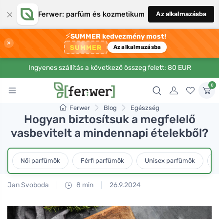
×
Ferwer: parfüm és kozmetikum
Az alkalmazásba
⚡
SUMMER kedvezmény most!
×
SUMMER
Az alkalmazásba
Ingyenes szállítás a következő összeg felett: 80 EUR
0
Ferwer
Blog
Egészség
Hogyan biztosítsuk a megfelelő
vasbevitelt a mindennapi ételekből?
Női parfümök
Férfi parfümök
Unisex parfümök
L
Jan Svoboda
8 min
26.9.2024