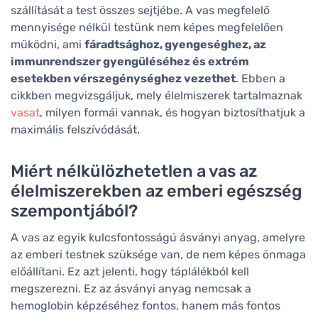
szállítását a test összes sejtjébe. A vas megfelelő
mennyisége nélkül testünk nem képes megfelelően
működni, ami
fáradtsághoz, gyengeséghez, az
immunrendszer gyengüléséhez és extrém
esetekben vérszegénységhez vezethet
. Ebben a
cikkben megvizsgáljuk, mely élelmiszerek tartalmaznak
vasat
, milyen formái vannak, és hogyan biztosíthatjuk a
maximális felszívódását.
Miért nélkülözhetetlen a vas az
élelmiszerekben az emberi egészség
szempontjából?
A vas az egyik kulcsfontosságú ásványi anyag, amelyre
az emberi testnek szüksége van, de nem képes önmaga
előállítani. Ez azt jelenti, hogy táplálékból kell
megszerezni. Ez az ásványi anyag nemcsak a
hemoglobin képzéséhez fontos, hanem más fontos