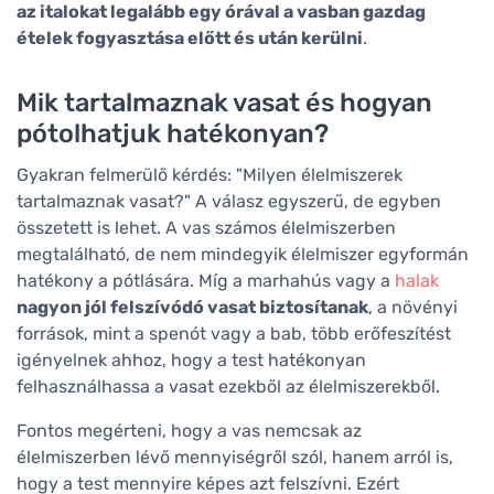
az italokat legalább egy órával a vasban gazdag
ételek fogyasztása előtt és után kerülni
.
Mik tartalmaznak vasat és hogyan
pótolhatjuk hatékonyan?
Gyakran felmerülő kérdés: "Milyen élelmiszerek
tartalmaznak vasat?" A válasz egyszerű, de egyben
összetett is lehet. A vas számos élelmiszerben
megtalálható, de nem mindegyik élelmiszer egyformán
hatékony a pótlására. Míg a marhahús vagy a
halak
nagyon jól felszívódó vasat biztosítanak
, a növényi
források, mint a spenót vagy a bab, több erőfeszítést
igényelnek ahhoz, hogy a test hatékonyan
felhasználhassa a vasat ezekből az élelmiszerekből.
Fontos megérteni, hogy a vas nemcsak az
élelmiszerben lévő mennyiségről szól, hanem arról is,
hogy a test mennyire képes azt felszívni. Ezért