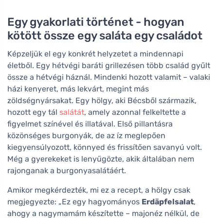
Egy gyakorlati történet - hogyan
kötött össze egy saláta egy családot
Képzeljük el egy konkrét helyzetet a mindennapi
életből. Egy hétvégi baráti grillezésen több család gyűlt
össze a hétvégi háznál. Mindenki hozott valamit – valaki
házi kenyeret, más lekvárt, megint más
zöldségnyársakat. Egy hölgy, aki Bécsből származik,
hozott egy tál
salátát
, amely azonnal felkeltette a
figyelmet színével és illatával. Első pillantásra
közönséges burgonyák, de az íz meglepően
kiegyensúlyozott, könnyed és frissítően savanyú volt.
Még a gyerekeket is lenyűgözte, akik általában nem
rajonganak a burgonyasalátáért.
Amikor megkérdezték, mi ez a recept, a hölgy csak
megjegyezte: „Ez egy hagyományos
Erdäpfelsalat
,
ahogy a nagymamám készítette – majonéz nélkül, de