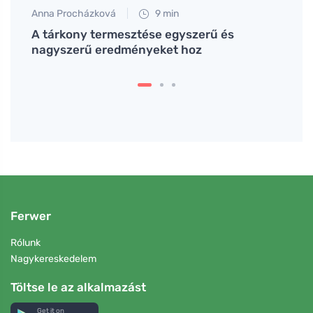
Anna Procházková
9 min
Martin
uk
A tárkony termesztése egyszerű és
A nee
nagyszerű eredményeket hoz
gyógy
Ferwer
Rólunk
Nagykereskedelem
Töltse le az alkalmazást
Get it on