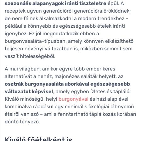
szezonális alapanyagok iránti tiszteletre
épül. A
receptek ugyan generációról generációra öröklődnek,
de nem félnek alkalmazkodni a modern trendekhez –
például a könnyebb és egészségesebb ételek iránti
igényhez. Ez jól megmutatkozik ebben a
burgonyasaláta-típusban, amely könnyen elkészíthető
teljesen növényi változatban is, miközben semmit sem
veszít hitelességéből.
A mai világban, amikor egyre több ember keres
alternatívát a nehéz, majonézes saláták helyett, az
osztrák burgonyasaláta uborkával egészségesebb
változatot képvisel
, amely egyben ízletes és tápláló.
Kiváló minőségű, helyi
burgonyával
és házi alaplével
kombinálva ráadásul egy minimális ökológiai lábnyomú
ételről van szó – ami a fenntartható táplálkozás korában
döntő tényező.
Kiváló főételként is