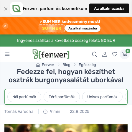
×
Ferwer: parfüm és kozmetikum
Az alkalmazásba
⚡
SUMMER kedvezmény most!
×
SUMMER
Az alkalmazásba
Ingyenes szállítás a következő összeg felett: 80 EUR
0
Ferwer
Blog
Egészség
Fedezze fel, hogyan készíthet
osztrák burgonyasalátát uborkával
Női parfümök
Férfi parfümök
Unisex parfümök
L
Tomáš Vařecha
9 min
22.8.2025