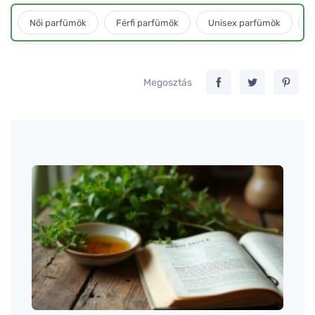
Női parfümök
Férfi parfümök
Unisex parfümök
L
Megosztás