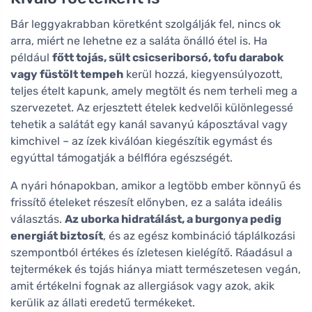
Bár leggyakrabban köretként szolgálják fel, nincs ok
arra, miért ne lehetne ez a saláta önálló étel is. Ha
például
főtt tojás, sült csicseriborsó, tofu darabok
vagy füstölt tempeh
kerül hozzá, kiegyensúlyozott,
teljes ételt kapunk, amely megtölt és nem terheli meg a
szervezetet. Az erjesztett ételek kedvelői különlegessé
tehetik a salátát egy kanál savanyú káposztával vagy
kimchivel – az ízek kiválóan kiegészítik egymást és
egyúttal támogatják a bélflóra egészségét.
A nyári hónapokban, amikor a legtöbb ember könnyű és
frissítő ételeket részesít előnyben, ez a saláta ideális
választás.
Az uborka hidratálást, a burgonya pedig
energiát biztosít
, és az egész kombináció táplálkozási
szempontból értékes és ízletesen kielégítő. Ráadásul a
tejtermékek és tojás hiánya miatt természetesen vegán,
amit értékelni fognak az allergiások vagy azok, akik
kerülik az állati eredetű termékeket.