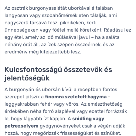
Az osztrák burgonyasalátát uborkával általában
langyosan vagy szobahőmérsékleten tálalják, ami
nagyszerű társává teszi piknikeken, kerti
ünnepségeken vagy főétel mellé köretként. Ráadásul ez
egy étel, amely az idő múlásával javul – ha a saláta
néhány órát áll, az ízek szépen összeérnek, és az
eredmény még kifejezettebb lesz.
Kulcsfontosságú összetevők és
jelentőségük
A burgonyán és uborkán kívül a receptben fontos
szerepet játszik a
finomra szeletelt hagyma
–
leggyakrabban fehér vagy vörös. Az emészthetőség
érdekében néha forró alaplével vagy ecettel forrázzák
le, hogy lágyabb ízt kapjon. A
snidling vagy
petrezselyem
gyógynövényeket csak a végén adják
hozzá, hogy megőrizzék frissességüket és színüket.