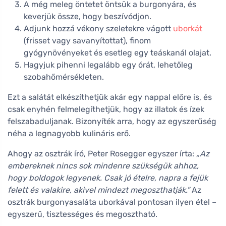
A még meleg öntetet öntsük a burgonyára, és
keverjük össze, hogy beszívódjon.
Adjunk hozzá vékony szeletekre vágott
uborkát
(frisset vagy savanyítottat), finom
gyógynövényeket és esetleg egy teáskanál olajat.
Hagyjuk pihenni legalább egy órát, lehetőleg
szobahőmérsékleten.
Ezt a salátát elkészíthetjük akár egy nappal előre is, és
csak enyhén felmelegíthetjük, hogy az illatok és ízek
felszabaduljanak. Bizonyíték arra, hogy az egyszerűség
néha a legnagyobb kulináris erő.
Ahogy az osztrák író, Peter Rosegger egyszer írta:
„Az
embereknek nincs sok mindenre szükségük ahhoz,
hogy boldogok legyenek. Csak jó ételre, napra a fejük
felett és valakire, akivel mindezt megoszthatják."
Az
osztrák burgonyasaláta uborkával pontosan ilyen étel –
egyszerű, tisztességes és megosztható.