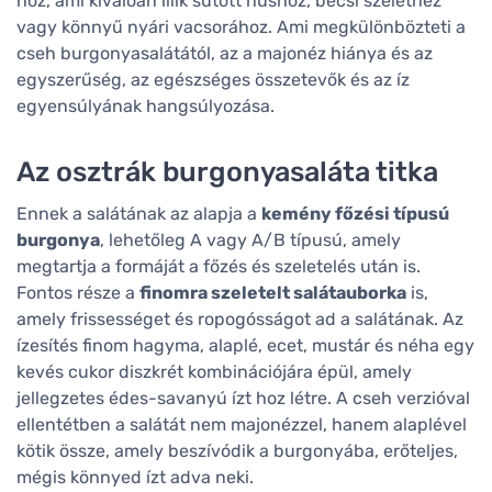
hoz, ami kiválóan illik sütött húshoz, bécsi szelethez
vagy könnyű nyári vacsorához. Ami megkülönbözteti a
cseh burgonyasalátától, az a majonéz hiánya és az
egyszerűség, az egészséges összetevők és az íz
egyensúlyának hangsúlyozása.
Az osztrák burgonyasaláta titka
Ennek a salátának az alapja a
kemény főzési típusú
burgonya
, lehetőleg A vagy A/B típusú, amely
megtartja a formáját a főzés és szeletelés után is.
Fontos része a
finomra szeletelt salátauborka
is,
amely frissességet és ropogósságot ad a salátának. Az
ízesítés finom hagyma, alaplé, ecet, mustár és néha egy
kevés cukor diszkrét kombinációjára épül, amely
jellegzetes édes-savanyú ízt hoz létre. A cseh verzióval
ellentétben a salátát nem majonézzel, hanem alaplével
kötik össze, amely beszívódik a burgonyába, erőteljes,
mégis könnyed ízt adva neki.