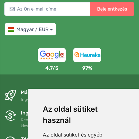
Bejelentkezés
Magyar / EUR
4,7/5
97%
Másnapra és ingyenesen
Ingyenes szállítás a következő összeg felett: 80 EUR
Az oldal sütiket
Ingyenes csere és visszaküldés
használ
Rendelését 90 napon belül bármikor visszaküldheti vagy
kicserélheti.
Az oldal sütiket és egyéb