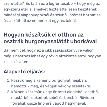
szeretettel." És talán ez a legfontosabb – hogy még az
egyszerű étel is, amelyet tiszteletteljesen készítenek
minőségi alapanyagokból és szívből, örömet hozhat és
összekötheti az embereket egy asztalnál.
Hogyan készítsük el otthon az
osztrák burgonyasalátát uborkával
Bár nem cél, hogy ez a cikk szakácskönyvvé váljon,
mégis hasznos lehet egy rövid áttekintés arról, hogyan
kell elkészíteni:
Alapvető eljárás:
Főzzük meg a kemény burgonyát héjában,
hámozzuk meg, és vágjuk vékony szeletekre.
Közben készítsünk egy öntetet alapléből, ecetből,
mustárból, cukorból, sóból és borsból. Röviden
forraljuk össze finomra vágott hagymával.