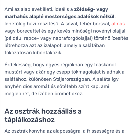
Ami az alaplevet illeti, ideális a
zöldség- vagy
marhahús alaplé mesterséges adalékok nélkül
,
lehetőleg házi készítésű. A sóval, fehér borssal,
almás
vagy borecettel és egy kevés minőségi növényi olajjal
(például repce- vagy napraforgóolajjal) történő ízesítés
létrehozza azt az ízalapot, amely a salátában
fokozatosan kibontakozik.
Érdekesség, hogy egyes régiókban egy teáskanál
mustárt vagy akár egy csepp tökmagolajat is adnak a
salátához, különösen Stájerországban. A saláta így
enyhén diós aromát és sötétebb színt kap, ami
meglephet, de ízében örömet okoz.
Az osztrák hozzáállás a
táplálkozáshoz
Az osztrák konyha az alaposságra, a frissességre és a