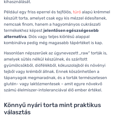
kihasználását.
Például egy friss eperrel és tejfölös,
túró
alapú krémmel
készült torta, amelyet csak egy kis mézzel édesítenek,
nemcsak finom, hanem a hagyományos cukrászati
termékekhez képest
jelentősen egészségesebb
alternatíva
. Diós vagy teljes kiőrlésű alappal
kombinálva pedig még magasabb tápértéket is kap.
Hasonlóan népszerűek az úgynevezett „raw" torták is,
amelyek sütés nélkül készülnek, és szárított
gyümölcsökből, diófélékből, kókuszolajból és növényi
tejből vagy krémből állnak. Ennek köszönhetően a
tápanyagok megmaradnak, és a torták természetesen
glutén- vagy laktózmentesek – amit egyre növekvő
számú élelmiszer-intoleranciával élő ember értékel.
Könnyű nyári torta mint praktikus
választás