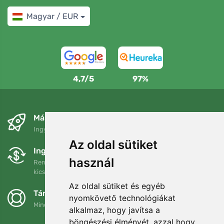
Magyar / EUR
4,7/5
97%
Másnapra és ingyenesen
Ingyenes szállítás a következő összeg felett: 80 EUR
Az oldal sütiket
Ingyenes csere és visszaküldés
használ
Rendelését 90 napon belül bármikor visszaküldheti vagy
kicserélheti.
Az oldal sütiket és egyéb
Támogatjuk a Trees.org-ot
nyomkövető technológiákat
Minden megrendelésért ültetünk egy fát! Bővebben
Rólunk
.
alkalmaz, hogy javítsa a
böngészési élményét, azzal hogy