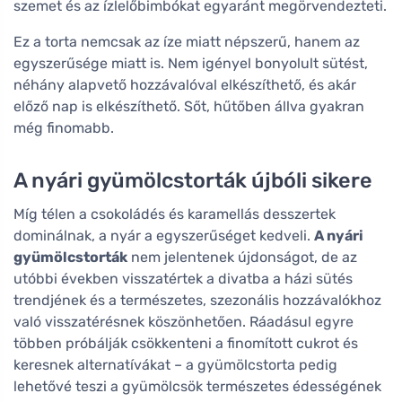
szemet és az ízlelőbimbókat egyaránt megörvendezteti.
Ez a torta nemcsak az íze miatt népszerű, hanem az
egyszerűsége miatt is. Nem igényel bonyolult sütést,
néhány alapvető hozzávalóval elkészíthető, és akár
előző nap is elkészíthető. Sőt, hűtőben állva gyakran
még finomabb.
A nyári gyümölcstorták újbóli sikere
Míg télen a csokoládés és karamellás desszertek
dominálnak, a nyár a egyszerűséget kedveli.
A nyári
gyümölcstorták
nem jelentenek újdonságot, de az
utóbbi években visszatértek a divatba a házi sütés
trendjének és a természetes, szezonális hozzávalókhoz
való visszatérésnek köszönhetően. Ráadásul egyre
többen próbálják csökkenteni a finomított cukrot és
keresnek alternatívákat – a gyümölcstorta pedig
lehetővé teszi a gyümölcsök természetes édességének