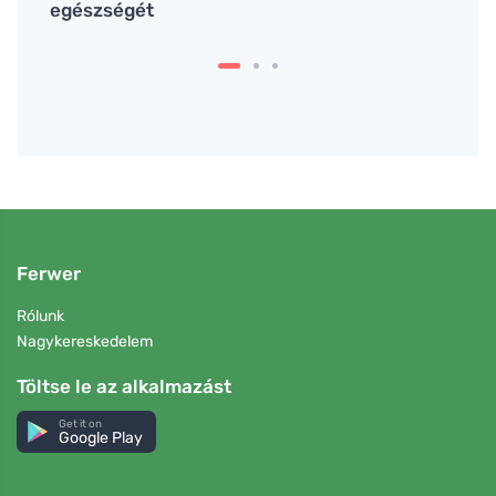
ni
egészségét
teste
Ferwer
Rólunk
Nagykereskedelem
Töltse le az alkalmazást
Get it on
Google Play