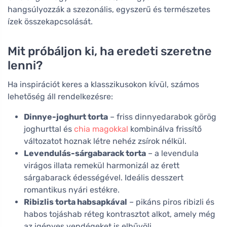
hangsúlyozzák a szezonális, egyszerű és természetes
ízek összekapcsolását.
Mit próbáljon ki, ha eredeti szeretne
lenni?
Ha inspirációt keres a klasszikusokon kívül, számos
lehetőség áll rendelkezésre:
Dinnye-joghurt torta
– friss dinnyedarabok görög
joghurttal és
chia magokkal
kombinálva frissítő
változatot hoznak létre nehéz zsírok nélkül.
Levendulás-sárgabarack torta
– a levendula
virágos illata remekül harmonizál az érett
sárgabarack édességével. Ideális desszert
romantikus nyári estékre.
Ribizlis torta habsapkával
– pikáns piros ribizli és
habos tojáshab réteg kontrasztot alkot, amely még
az igényes vendégeket is elbűvöli.