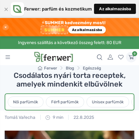
×
Ferwer: parfüm és kozmetikum
Az alkalmazásba
⚡
SUMMER kedvezmény most!
×
SUMMER
Az alkalmazásba
Ingyenes szállítás a következő összeg felett: 80 EUR
0
Ferwer
Blog
Egészség
Csodálatos nyári torta receptek,
amelyek mindenkit elbűvölnek
Női parfümök
Férfi parfümök
Unisex parfümök
L
Tomáš Vařecha
9 min
22.8.2025