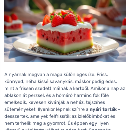
A nyárnak megvan a maga különleges íze. Friss,
könnyed, néha kissé savanykás, máskor pedig édes,
mint a frissen szedett málnák a kertből. Amikor a nap az
ablakon át perzsel, és a hőmérő harminc fok fölé
emelkedik, kevesen kívánják a nehéz, tejszínes
süteményeket. Ilyenkor lépnek színre a
nyári torták
–
desszertek, amelyek felfrissítik az ízlelőbimbókat és
nem terhelik meg a gyomrot. És éppen egy ilyen