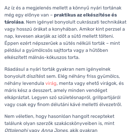
Az íz és a megjelenés mellett a könnyű nyári tortának
még egy előnye van –
praktikus az elkészítése és
tárolása
. Nem igényel bonyolult cukrászati technikákat
vagy hosszú órákat a konyhában. Amikor kint perzsel a
nap, kevesen akarják az időt a sütő mellett tölteni.
Éppen ezért népszerűek a sütés nélküli torták – mint
például a gyümölcsös sajttorta vagy a hűtőben
elkészített málnás-kókuszos torta.
Ráadásul a nyári torták gyakran nem igényelnek
bonyolult díszítést sem. Elég néhány friss gyümölcs,
néhány levendula
virág
, menta vagy ehető virágok, és
máris kész a desszert, amely minden vendéget
elkápráztat. Legyen szó születésnapról, grillpartijáról
vagy csak egy finom délutáni kávé melletti élvezetről.
Nem véletlen, hogy hasonlóan hangolt recepteket
találunk olyan szerzők szakácskönyveiben is, mint
Ottolenghi
vagy
Anna Jones
, akik gyakran