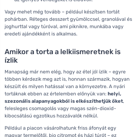
Vagy mehet még tovább – például készítsen tortát
pohárban. Réteges desszert gyümölccsel, granolával és
joghurttal vagy túróval, ami piknikre, munkába vagy
eredeti ajándékként is alkalmas.
Amikor a torta a lelkiismeretnek is
ízlik
Manapság már nem elég, hogy az étel jól ízlik – egyre
többen kérdezik meg azt is, honnan származik, hogyan
készült és milyen hatással van a környezetre. A nyári
tortáknak ebben az értelemben előnyük van:
helyi,
szezonális alapanyagokból is elkészíthetjük őket
,
felesleges csomagolás vagy magas szén-dioxid-
kibocsátású egzotikus hozzávalók nélkül.
Például a piacon vásárolhatunk friss áfonyát egy
magyar termelőtől, bio citromot és házi túrót – ez