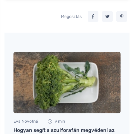
Megosztás
Eva Novotná
9 min
Eva No
csón
Hogyan segít a szulforafán megvédeni az
A sch