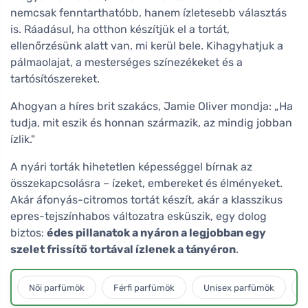
nemcsak fenntarthatóbb, hanem ízletesebb választás
is. Ráadásul, ha otthon készítjük el a tortát,
ellenőrzésünk alatt van, mi kerül bele. Kihagyhatjuk a
pálmaolajat, a mesterséges színezékeket és a
tartósítószereket.
Ahogyan a híres brit szakács, Jamie Oliver mondja: „Ha
tudja, mit eszik és honnan származik, az mindig jobban
ízlik."
A nyári torták hihetetlen képességgel bírnak az
összekapcsolásra – ízeket, embereket és élményeket.
Akár áfonyás-citromos tortát készít, akár a klasszikus
epres-tejszínhabos változatra esküszik, egy dolog
biztos:
édes pillanatok a nyáron a legjobban egy
szelet frissítő tortával ízlenek a tányéron
.
Női parfümök
Férfi parfümök
Unisex parfümök
L