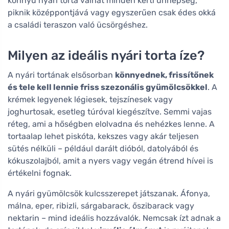
könnyű nyári torta válhat minden kerti ünnepség,
piknik középpontjává vagy egyszerűen csak édes okká
a családi teraszon való ücsörgéshez.
Milyen az ideális nyári torta íze?
A nyári tortának elsősorban
könnyednek, frissítőnek
és tele kell lennie friss szezonális gyümölcsökkel
. A
krémek legyenek légiesek, tejszínesek vagy
joghurtosak, esetleg túróval kiegészítve. Semmi vajas
réteg, ami a hőségben elolvadna és nehézkes lenne. A
tortaalap lehet piskóta, kekszes vagy akár teljesen
sütés nélküli – például darált dióból, datolyából és
kókuszolajból, amit a nyers vagy vegán étrend hívei is
értékelni fognak.
A nyári gyümölcsök kulcsszerepet játszanak. Áfonya,
málna, eper, ribizli, sárgabarack, őszibarack vagy
nektarin – mind ideális hozzávalók. Nemcsak ízt adnak a