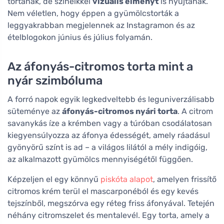
tortának, de színeikkel
vizuális élményt
is nyújtanak.
Nem véletlen, hogy éppen a gyümölcstorták a
leggyakrabban megjelennek az Instagramon és az
ételblogokon június és július folyamán.
Az áfonyás-citromos torta mint a
nyár szimbóluma
A forró napok egyik legkedveltebb és leguniverzálisabb
süteménye az
áfonyás-citromos nyári torta
. A citrom
savanykás íze a krémben vagy a túróban csodálatosan
kiegyensúlyozza az áfonya édességét, amely ráadásul
gyönyörű színt is ad – a világos lilától a mély indigóig,
az alkalmazott gyümölcs mennyiségétől függően.
Képzeljen el egy könnyű
piskóta alapot
, amelyen frissítő
citromos krém terül el mascarponéból és egy kevés
tejszínből, megszórva egy réteg friss áfonyával. Tetején
néhány citromszelet és mentalevél. Egy torta, amely a