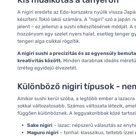
A nigiri eredete az Edo-korszakra nyúlik vissza Japá
készíteni Tokió lakói számára. A "nigiri" szó a japán
n
jelent – ez jellemzi a sushi elkészítésének módját. A
hozzányom egy szelet nyers halat, esetleg tenger g
tengeri alga csíkkal rögzítik.
A nigiri sushi a precizitás és az egyensúly bemutató
kreativitás között.
Minden darabnak ideális méretűne
ízréteg egyidejű élvezetét.
Különböző nigiri típusok - ne
Amikor sushi kerül szóba, a legtöbb ember a lazacra 
sokkal változatosabb. Számos változata létezik, amel
függően különböznek. A leggyakoribbak közé tartozi
Sake nigiri
– lazac: népszerű választás az enyhe
Maguro nigiri
– tonhal: klasszikus, teltebb ízz