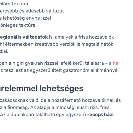
ilárd textúra
kteresebb és édesebb változat
s lehetőség enyhe ízzel
ülönleges textúra
regionális változatok
is, amelyek a friss hozzávalók
i éttermekben kreatívabb verziók is megtalálhatók
kal.
 a nigiri gyakran rizzsel lefelé kerül tálalásra – a
hal
 ez teszi ezt az egyszerű ételt gasztronómiai élménnyé.
türelemmel lehetséges
i szakácsoknak való, de a hozzáférhető hozzávalóknak és
a finomság. Az alapja a minőségi sushi rizs, friss
. Az alábbiakban található egy egyszerű
recept házi