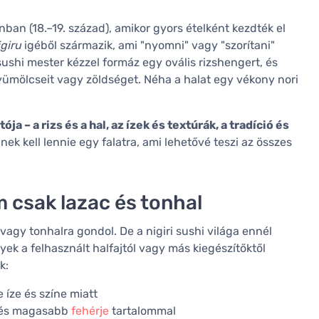
nban (18.–19. század), amikor gyors ételként kezdték el
igiru
igéből származik, ami "nyomni" vagy "szorítani"
 sushi mester kézzel formáz egy ovális rizshengert, és
yümölcseit vagy zöldséget. Néha a halat egy vékony nori
ja – a rizs és a hal, az ízek és textúrák, a tradíció és
k kell lennie egy falatra, ami lehetővé teszi az összes
m csak lazac és tonhal
vagy tonhalra gondol. De a nigiri sushi világa ennél
yek a felhasznált halfajtól vagy más kiegészítőktől
k:
 íze és színe miatt
el és magasabb
fehérje
tartalommal