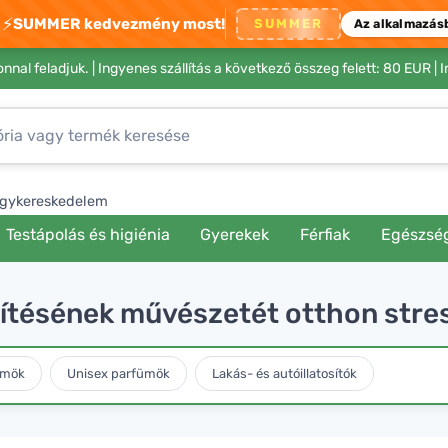
⚡
SUMMER kedvezmény most!
SUMMER
Az alkalmazás
nnal feladjuk. |
Ingyenes szállítás a következő összeg felett: 80 EUR
| 
gykereskedelem
Testápolás és higiénia
Gyerekek
Férfiak
Egészsé
szítésének művészetét otthon stre
ümök
Unisex parfümök
Lakás- és autóillatosítók