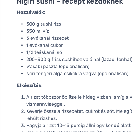
Nigiri sushi – recept kezdőknek
Hozzávalók:
300 g sushi rizs
350 ml víz
3 evőkanál rizsecet
1 evőkanál cukor
1/2 teáskanál só
200–300 g friss sushihoz való hal (lazac, tonhal
Wasabi paszta (opcionálisan)
Nori tengeri alga csíkokra vágva (opcionálisan)
Elkészítés:
A rizst többször öblítse le hideg vízben, amíg a
vízmennyiséggel.
Keverje össze a rizsecetet, cukrot és sót. Melegí
lehűlt rizshez.
Hagyja a rizst 10–15 percig állni egy kendő alatt,