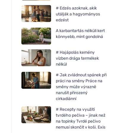
# Edzés azoknak, akik
utálják a hagyományos
edzést
A karbantartás nélküli kert
könnyebb, mint gondolná
# Hajápolás kemény
vízben drága termékek
nélkül
# Jak zvládnout spánek při
práci na směny Práce na
směny může výrazně
narušit přirozený
cirkadiánní
# Recepty na využití
tvrdého pečiva – jinak než
na topinky Tvrdé pečivo
nemusí skončit v koši. Exis