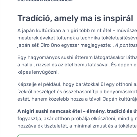
Tradíció, amely ma is inspirál
A japán kultúrában a nigiri több mint étel – művészeti
mesterek éveket töltenek a technika tökéletesítésév
japán séf, Jiro Ono egyszer megjegyezte:
„A pontoss
Egy hagyományos sushi étterem látogatásakor látha
a hallal, rizzsel és az étel bemutatásával. És éppen 
képes lenyűgözni.
Képzelje el például, hogy barátokkal ül egy otthoni a
ízekről beszélget és összehasonlítja a benyomásoka
estét, hanem közelebb hozza a távoli Japán kultúrájá
A nigiri sushi nemcsak étel – élmény, tradíció és ú
fogyasztja, akár otthon próbálja elkészíteni, mindig
hozzávalók tiszteletét, a minimalizmust és a tökélete