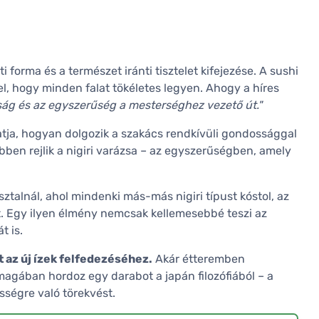
 forma és a természet iránti tisztelet kifejezése. A sushi
el, hogy minden falat tökéletes legyen. Ahogy a híres
ág és az egyszerűség a mesterséghez vezető út."
tja, hogyan dolgozik a szakács rendkívüli gondossággal
ebben rejlik a nigiri varázsa – az egyszerűségben, amely
sztalnál, ahol mindenki más-más nigiri típust kóstol, az
t. Egy ilyen élmény nemcsak kellemesebbé teszi az
t is.
t az új ízek felfedezéséhez.
Akár étteremben
 magában hordoz egy darabot a japán filozófiából – a
sségre való törekvést.