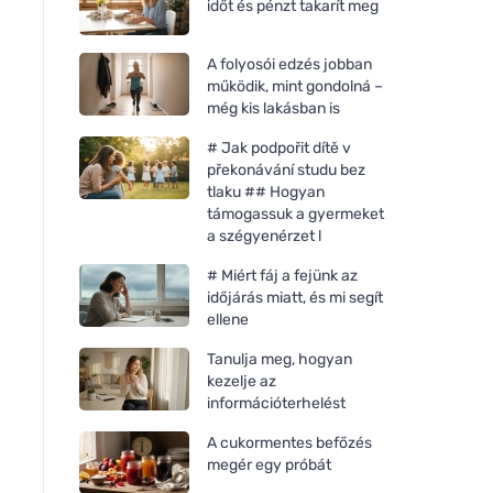
időt és pénzt takarít meg
A folyosói edzés jobban
működik, mint gondolná –
még kis lakásban is
# Jak podpořit dítě v
překonávání studu bez
tlaku ## Hogyan
támogassuk a gyermeket
a szégyenérzet l
# Miért fáj a fejünk az
időjárás miatt, és mi segít
ellene
Tanulja meg, hogyan
kezelje az
információterhelést
A cukormentes befőzés
megér egy próbát