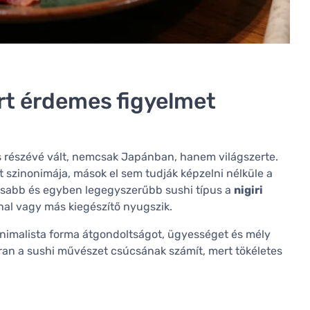
iért érdemes figyelmet
 részévé vált, nemcsak Japánban, hanem világszerte.
 szinonimája, mások el sem tudják képzelni nélküle a
lisabb és egyben legegyszerűbb sushi típus a
nigiri
hal vagy más kiegészítő nyugszik.
minimalista forma átgondoltságot, ügyességet és mély
yakran a sushi művészet csúcsának számít, mert tökéletes