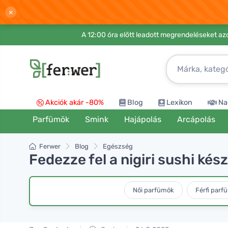
×
A 12:00 óra előtt leadott megrendeléseket azo
Akciók akár -80%
Blog
Lexikon
Na
Parfümök
Smink
Hajápolás
Arcápolás
Ferwer
Blog
Egészség
Fedezze fel a nigiri sushi ké
Női parfümök
Férfi parf