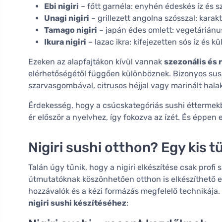
Ebi nigiri
– főtt garnéla: enyhén édeskés íz és sz
Unagi nigiri
– grillezett angolna szósszal: kara
Tamago nigiri
– japán édes omlett: vegetáriánu
Ikura nigiri
– lazac ikra: kifejezetten sós íz és k
Ezeken az alapfajtákon kívül vannak
szezonális és 
elérhetőségétől függően különböznek. Bizonyos sush
szarvasgombával, citrusos héjjal vagy marinált halak
Érdekesség, hogy a csúcskategóriás sushi éttermekben
ér először a nyelvhez, így fokozva az ízét. És éppen
Nigiri sushi otthon? Egy kis 
Talán úgy tűnik, hogy a nigiri elkészítése csak prof
útmutatóknak köszönhetően otthon is elkészíthető ez 
hozzávalók és a kézi formázás megfelelő technikája
nigiri sushi készítéséhez
: