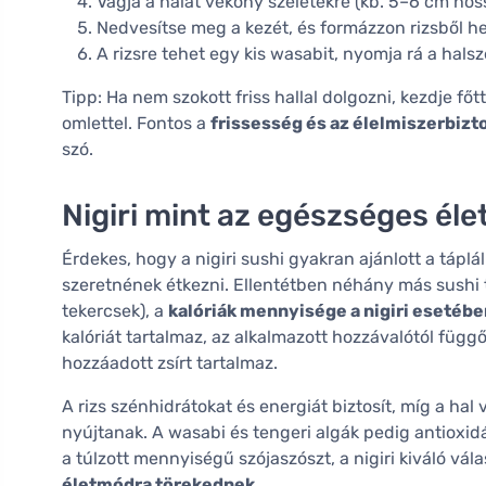
Vágja a halat vékony szeletekre (kb. 5–6 cm hos
Nedvesítse meg a kezét, és formázzon rizsből he
A rizsre tehet egy kis wasabit, nyomja rá a halsze
Tipp: Ha nem szokott friss hallal dolgozni, kezdje f
omlettel. Fontos a
frissesség és az élelmiszerbiz
szó.
Nigiri mint az egészséges él
Érdekes, hogy a nigiri sushi gyakran ajánlott a táplá
szeretnének étkezni. Ellentétben néhány más sushi t
tekercsek), a
kalóriák mennyisége a nigiri esetéb
kalóriát tartalmaz, az alkalmazott hozzávalótól függ
hozzáadott zsírt tartalmaz.
A rizs szénhidrátokat és energiát biztosít, míg a ha
nyújtanak. A wasabi és tengeri algák pedig antioxid
a túlzott mennyiségű szójaszószt, a nigiri kiváló vál
életmódra törekednek
.