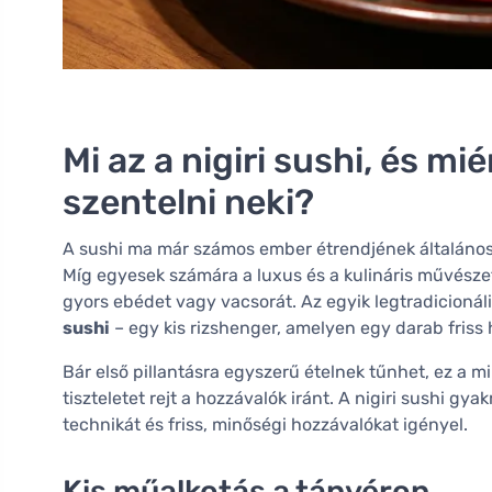
Mi az a nigiri sushi, és m
szentelni neki?
A sushi ma már számos ember étrendjének általános
Míg egyesek számára a luxus és a kulináris művészet
gyors ebédet vagy vacsorát. Az egyik legtradicioná
sushi
– egy kis rizshenger, amelyen egy darab friss 
Bár első pillantásra egyszerű ételnek tűnhet, ez a 
tiszteletet rejt a hozzávalók iránt. A nigiri sushi g
technikát és friss, minőségi hozzávalókat igényel.
Kis műalkotás a tányéron