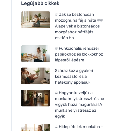
Legújabb cikkek
# Jak se beztonosan
mozogni, ha fáj a háta ##
Alapelvek a biztonságos
mozgáshoz hátfájás
esetén Ha
# Funkcionális rendszer
papírokhoz és blokkokhoz
lépésről lépésre
Száraz kéz a gyakori
kézmosástól és a
hatékony ápolásuk
# Hogyan kezeljük a
munkahelyi stresszt, és ne
vigyük haza magunkkal A
munkahelyi stressz az
egyik
# Hideg ételek munkába –