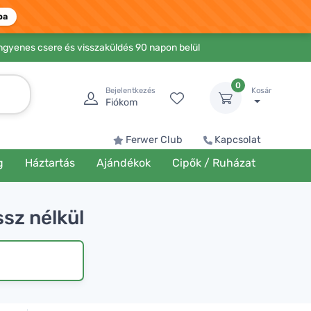
ba
Ingyenes csere és visszaküldés 90 napon belül
0
Bejelentkezés
Kosár
Fiókom
Ferwer Club
Kapcsolat
g
Háztartás
Ajándékok
Cipők / Ruházat
ssz nélkül