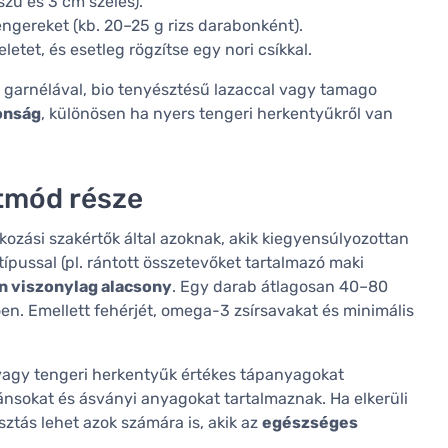
szú és 3 cm széles).
ngereket (kb. 20–25 g rizs darabonként).
letet, és esetleg rögzítse egy nori csíkkal.
őtt garnélával, bio tenyésztésű lazaccal vagy tamago
tonság
, különösen ha nyers tengeri herkentyűkről van
etmód része
lkozási szakértők által azoknak, akik kiegyensúlyozottan
ípussal (pl. rántott összetevőket tartalmazó maki
en viszonylag alacsony
. Egy darab átlagosan 40–80
ően. Emellett fehérjét, omega-3 zsírsavakat és minimális
l vagy tengeri herkentyűk értékes tápanyagokat
ánsokat és ásványi anyagokat tartalmaznak. Ha elkerüli
asztás lehet azok számára is, akik az
egészséges