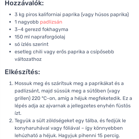
Hozzávalók:
3 kg piros kaliforniai paprika (vagy húsos paprika)
1 nagyobb
padlizsán
3–4 gerezd fokhagyma
150 ml napraforgóolaj
só ízlés szerint
esetleg chili vagy erős paprika a csípősebb
változathoz
Elkészítés:
Mossuk meg és szárítsuk meg a paprikákat és a
padlizsánt, majd süssük meg a sütőben (vagy
grillen) 220 °C-on, amíg a héjuk megfeketedik. Ez a
lépés adja az ajvarnak a jellegzetes enyhén füstös
ízt.
Tegyük a sült zöldségeket egy tálba, és fedjük le
konyharuhával vagy fóliával – így könnyebben
lehúzható a héjuk. Hagyjuk pihenni 15 percig.