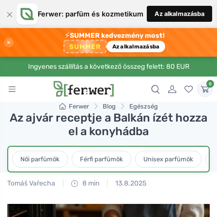
×
Ferwer: parfüm és kozmetikum
Az alkalmazásba
⚡
SUMMER kedvezmény most!
×
SUMMER
Az alkalmazásba
Ingyenes szállítás a következő összeg felett: 80 EUR
0
Ferwer
Blog
Egészség
Az ajvár receptje a Balkán ízét hozza
el a konyhádba
Női parfümök
Férfi parfümök
Unisex parfümök
L
Tomáš Vařecha
8 min
13.8.2025