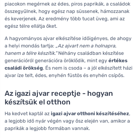
piacokon megérnek az édes, piros paprikák, a családok
összegyűlnek, hogy egész nap süssenek, hámozzanak
és keverjenek. Az eredmény több tucat üveg, ami az
egész télre ellátja őket.
A hagyományos ajvar elkészítése időigényes, de ahogy
a helyi mondás tartja:
„Az ajvart nem a holnapra,
hanem a télre készítik."
Néhány családban készítése
generációról generációra öröklődik, mint egy
értékes
családi örökség
. És nem is csoda – a jól elkészített házi
ajvar íze telt, édes, enyhén füstös és enyhén csípős.
Az igazi ajvar receptje - hogyan
készítsük el otthon
Ha kedvet kaptál az
igazi ajvar otthoni készítéséhez
,
a legjobb idő nyár végén vagy ősz elején van, amikor a
paprikák a legjobb formában vannak.