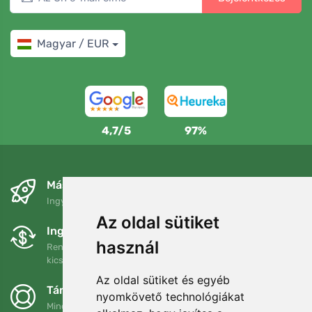
Magyar / EUR
4,7/5
97%
Másnapra és ingyenesen
Ingyenes szállítás a következő összeg felett: 80 EUR
Az oldal sütiket
Ingyenes csere és visszaküldés
használ
Rendelését 90 napon belül bármikor visszaküldheti vagy
kicserélheti.
Az oldal sütiket és egyéb
Támogatjuk a Trees.org-ot
nyomkövető technológiákat
Minden megrendelésért ültetünk egy fát! Bővebben
Rólunk
.