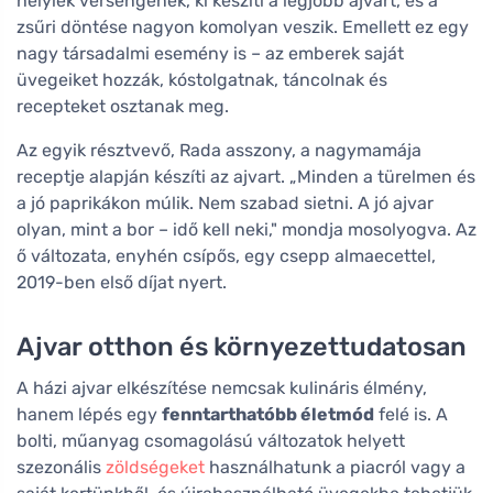
helyiek versengenek, ki készíti a legjobb ajvart, és a
zsűri döntése nagyon komolyan veszik. Emellett ez egy
nagy társadalmi esemény is – az emberek saját
üvegeiket hozzák, kóstolgatnak, táncolnak és
recepteket osztanak meg.
Az egyik résztvevő, Rada asszony, a nagymamája
receptje alapján készíti az ajvart. „Minden a türelmen és
a jó paprikákon múlik. Nem szabad sietni. A jó ajvar
olyan, mint a bor – idő kell neki," mondja mosolyogva. Az
ő változata, enyhén csípős, egy csepp almaecettel,
2019-ben első díjat nyert.
Ajvar otthon és környezettudatosan
A házi ajvar elkészítése nemcsak kulináris élmény,
hanem lépés egy
fenntarthatóbb életmód
felé is. A
bolti, műanyag csomagolású változatok helyett
szezonális
zöldségeket
használhatunk a piacról vagy a