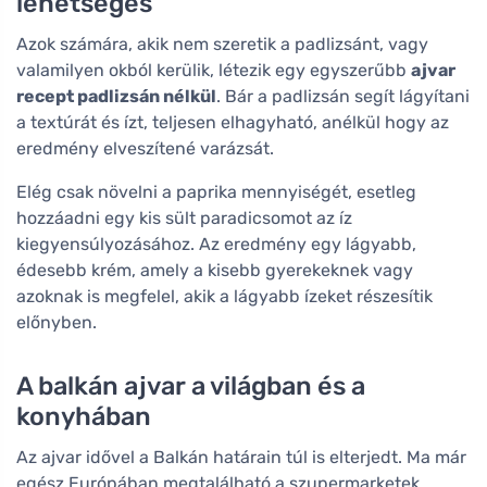
lehetséges
Azok számára, akik nem szeretik a padlizsánt, vagy
valamilyen okból kerülik, létezik egy egyszerűbb
ajvar
recept padlizsán nélkül
. Bár a padlizsán segít lágyítani
a textúrát és ízt, teljesen elhagyható, anélkül hogy az
eredmény elveszítené varázsát.
Elég csak növelni a paprika mennyiségét, esetleg
hozzáadni egy kis sült paradicsomot az íz
kiegyensúlyozásához. Az eredmény egy lágyabb,
édesebb krém, amely a kisebb gyerekeknek vagy
azoknak is megfelel, akik a lágyabb ízeket részesítik
előnyben.
A balkán ajvar a világban és a
konyhában
Az ajvar idővel a Balkán határain túl is elterjedt. Ma már
egész Európában megtalálható a szupermarketek