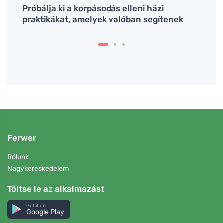
 és
Próbálja ki a korpásodás elleni házi
A jog
praktikákat, amelyek valóban segítenek
könny
Ferwer
Rólunk
Nagykereskedelem
Töltse le az alkalmazást
Get it on
Google Play