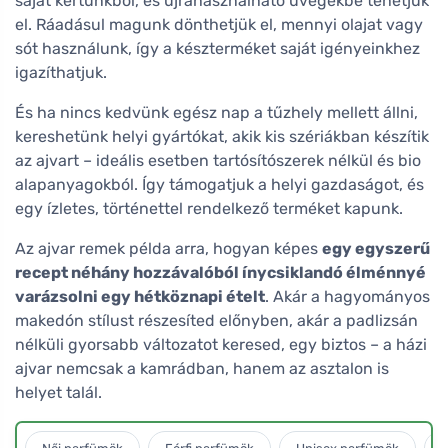
saját kertünkből, és újrahasználható üvegekbe tehetjük
el. Ráadásul magunk dönthetjük el, mennyi olajat vagy
sót használunk, így a készterméket saját igényeinkhez
igazíthatjuk.
És ha nincs kedvünk egész nap a tűzhely mellett állni,
kereshetünk helyi gyártókat, akik kis szériákban készítik
az ajvart – ideális esetben tartósítószerek nélkül és bio
alapanyagokból. Így támogatjuk a helyi gazdaságot, és
egy ízletes, történettel rendelkező terméket kapunk.
Az ajvar remek példa arra, hogyan képes
egy egyszerű
recept néhány hozzávalóból ínycsiklandó élménnyé
varázsolni egy hétköznapi ételt
. Akár a hagyományos
makedón stílust részesíted előnyben, akár a padlizsán
nélküli gyorsabb változatot keresed, egy biztos – a házi
ajvar nemcsak a kamrádban, hanem az asztalon is
helyet talál.