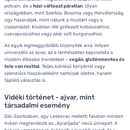
polcain, de a
házi változat páratlan
. Olyan
országokban, mint Szerbia, Bosznia vagy Horvátország,
úgy használják, mint nálunk a mustárt vagy a
csalamádét. Kiválóan illik grillezett kolbászokhoz,
csevapcsicsihez vagy akár sült burgonyához.
Az egyik legmeggyőzőbb bizonyíték arra, milyen
univerzális az ajvar, az a természetes kapcsolata a
modern étkezési trendekkel –
vegán, gluténmentes és
tele van rosttal
. Teljes kiőrlésű kenyérrel vagy
szendvics hozzávalóként nemcsak ízletes, hanem
tápláló választás is.
Vidéki történet - ajvar, mint
társadalmi esemény
Dél-Szerbiában, egy Leskovac melletti faluban minden
évben megrendezik az „Ajvarijada" nevű ünnepet. A