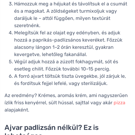
Hámozzuk meg a héjukat és távolítsuk el a csumát
és a magokat. A zöldségeket turmixoljuk vagy
daráljuk le – attól függően, milyen textúrát
szeretnénk.
Melegítsük fel az olajat egy edényben, és adjuk
hozzá a paprikás-padlizsános keveréket. Főzzük
alacsony lángon 1–2 órán keresztül, gyakran
kevergetve, lehetőleg fakanállal.
Végül adjuk hozzá a zúzott fokhagymát, sót és
esetleg chilit. Főzzük további 10–15 percig.
A forró ajvart töltsük tiszta üvegekbe, jól zárjuk le,
és fordítsuk fejjel lefelé, vagy sterilizáljuk.
Az eredmény? Krémes, aromás krém, ami nagyszerűen
ízlik friss kenyérrel, sült hússal, sajttal vagy akár
pizza
alapjaként.
Ajvar padlizsán nélkül? Ez is