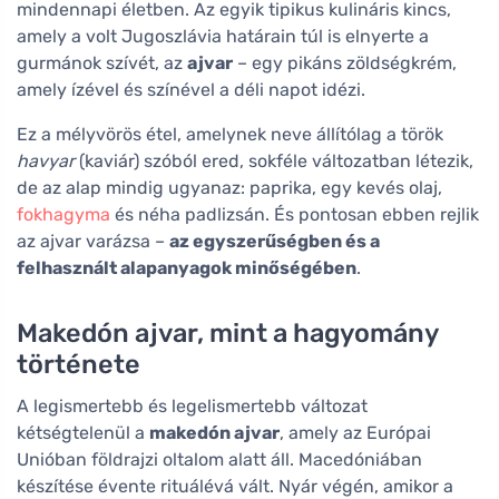
mindennapi életben. Az egyik tipikus kulináris kincs,
amely a volt Jugoszlávia határain túl is elnyerte a
gurmánok szívét, az
ajvar
– egy pikáns zöldségkrém,
amely ízével és színével a déli napot idézi.
Ez a mélyvörös étel, amelynek neve állítólag a török
havyar
(kaviár) szóból ered, sokféle változatban létezik,
de az alap mindig ugyanaz: paprika, egy kevés olaj,
fokhagyma
és néha padlizsán. És pontosan ebben rejlik
az ajvar varázsa –
az egyszerűségben és a
felhasznált alapanyagok minőségében
.
Makedón ajvar, mint a hagyomány
története
A legismertebb és legelismertebb változat
kétségtelenül a
makedón ajvar
, amely az Európai
Unióban földrajzi oltalom alatt áll. Macedóniában
készítése évente rituálévá vált. Nyár végén, amikor a