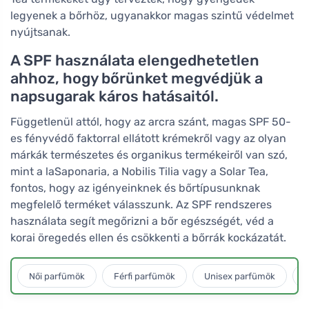
legyenek a bőrhöz, ugyanakkor magas szintű védelmet
nyújtsanak.
A SPF használata elengedhetetlen
ahhoz, hogy bőrünket megvédjük a
napsugarak káros hatásaitól.
Függetlenül attól, hogy az arcra szánt, magas SPF 50-
es fényvédő faktorral ellátott krémekről vagy az olyan
márkák természetes és organikus termékeiről van szó,
mint a laSaponaria, a Nobilis Tilia vagy a Solar Tea,
fontos, hogy az igényeinknek és bőrtípusunknak
megfelelő terméket válasszunk. Az SPF rendszeres
használata segít megőrizni a bőr egészségét, véd a
korai öregedés ellen és csökkenti a bőrrák kockázatát.
Női parfümök
Férfi parfümök
Unisex parfümök
L