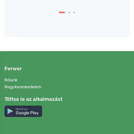
fogás
Ferwer
Rólunk
Nagykereskedelem
Töltse le az alkalmazást
Get it on
Google Play