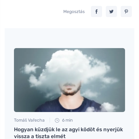
Megosztás
Tomáš Vařecha
6 min
Petr N
zés,
Hogyan küzdjük le az agyi ködöt és nyerjük
A bru
vissza a tiszta elmét
ha ös