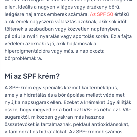
ellen. Ideális a nagyon világos vagy érzékeny bőrű,
leégésre hajlamos emberek számára.
Az SPF 50
értékű
arckrémek nagyszerű választás azoknak, akik sok időt
töltenek a szabadban vagy közvetlen napfényben,
például a nyári nyaralás vagy sportolás során. Ez a fajta
védelem azoknak is jó, akik hajlamosak a
hiperpigmentációra vagy más, a nap okozta
bőrproblémákra.
Mi az SPF krém?
A SPF-krém egy speciális kozmetikai terméktípus,
amely a hidratálás és a bőr ápolása mellett védelmet
nyújt a napsugarak ellen. Ezeket a krémeket úgy állítják
össze, hogy megvédjék a bőrt az UVB- és néha az UVA-
sugaraktól, miközben gyakran más hasznos
összetevőket is tartalmaznak, például antioxidánsokat,
vitaminokat és hidratálókat. Az SPF-krémek számos