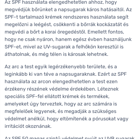
Az SPF használata elengedhetetlen ahhoz, hogy
megvédjük bőrünket a napsugarak káros hatásaitól. Az
SPF-t tartalmazó krémek rendszeres használata segít
megelőzni a leégést, csökkenti a bőrrák kockázatát és
megvédi a bőrt a korai öregedéstől. Emellett fontos,
hogy ne csak nyáron, hanem egész évben használjunk
SPF-et, mivel az UV-sugarak a felhőkön keresztül is
áthatolnak, és még télen is károsak lehetnek.
Az arc a test egyik legérzékenyebb területe, és a
leginkább ki van téve a napsugaraknak. Ezért az SPF
használata az arcon elengedhetetlen a test ezen
érzékeny részének védelme érdekében. Léteznek
speciális SPF-fel ellátott krémek és termékek,
amelyeket úgy terveztek, hogy az arc számára is
megfelelőek legyenek, és megadják a szükséges
védelmet anélkül, hogy eltömítenék a pórusokat vagy
irritációt okoznának.
Az SPF 50 magas szintű védelmet nyújt az UVB sugarak