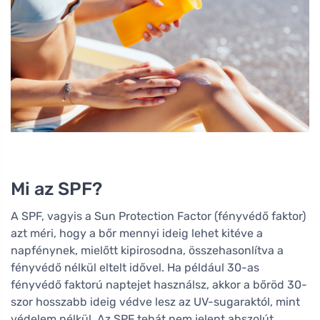
Mi az SPF?
A SPF, vagyis a Sun Protection Factor (fényvédő faktor)
azt méri, hogy a bőr mennyi ideig lehet kitéve a
napfénynek, mielőtt kipirosodna, összehasonlítva a
fényvédő nélkül eltelt idővel. Ha például 30-as
fényvédő faktorú naptejet használsz, akkor a bőröd 30-
szor hosszabb ideig védve lesz az UV-sugaraktól, mint
védelem nélkül. Az SPF tehát nem jelent abszolút