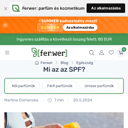
×
Ferwer: parfüm és kozmetikum
Az alkalmazásba
⚡
SUMMER kedvezmény most!
×
SUMMER
Az alkalmazásba
Ingyenes szállítás a következő összeg felett: 80 EUR
0
Ferwer
Blog
Egészség
Mi az az SPF?
Női parfümök
Férfi parfümök
Unisex parfümök
L
Martina Domanská
7 min
20.5.2024