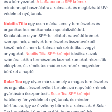
és a környezetet.
A
LaSaponaria SPF krémek
mindennapi használatra alkalmasak, és megbízható UV-
védelmet nyújtanak.
Nobilis Tilia
egy cseh márka, amely természetes és
organikus kozmetikumokra specializálódott.
Kínálatában olyan SPF-fel ellátott napvédő krémek
szerepelnek, amelyek természetes összetevőkből
készülnek és nem tartalmaznak szintetikus vegyi
anyagokat.
Nobilis Tilia SPF-krémjei
ideálisak azok
számára, akik a természetes kozmetikumokat részesítik
előnyben, és kíméletes módon szeretnék megvédeni
bőrüket a naptól.
Solar Tea
egy olyan márka, amely a magas természetes
és organikus összetevőket tartalmazó napvédő krémek
gyártására összpontosít.
Solar Tea SPF krémjei
hatékony fényvédelmet nyújtanak, és minden
bőrtípusra, így az érzékeny bőrre is alkalmasak. A Solar
Tea termékeket úgy tervezték, hogy gyengédek