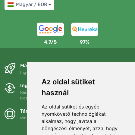
Magyar / EUR
4,7/5
97%
Másnapra és ingyenesen
Ingyenes szállítás a következő összeg felett: 80 EUR
Az oldal sütiket
Ingyenes csere és visszaküldés
használ
Rendelését 90 napon belül bármikor visszaküldheti vagy
kicserélheti.
Az oldal sütiket és egyéb
Támogatjuk a Trees.org-ot
nyomkövető technológiákat
Minden megrendelésért ültetünk egy fát! Bővebben
Rólunk
.
alkalmaz, hogy javítsa a
böngészési élményét, azzal hogy