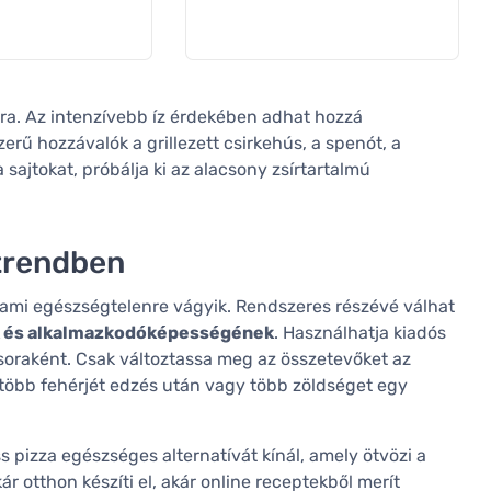
ra. Az intenzívebb íz érdekében adhat hozzá
zerű hozzávalók a grillezett csirkehús, a spenót, a
 sajtokat, próbálja ki az alacsony zsírtartalmú
étrendben
lami egészségtelenre vágyik. Rendszeres részévé válhat
k és alkalmazkodóképességének
. Használhatja kiadós
oraként. Csak változtassa meg az összetevőket az
 több fehérjét edzés után vagy több zöldséget egy
ss pizza egészséges alternatívát kínál, amely ötvözi a
r otthon készíti el, akár online receptekből merít