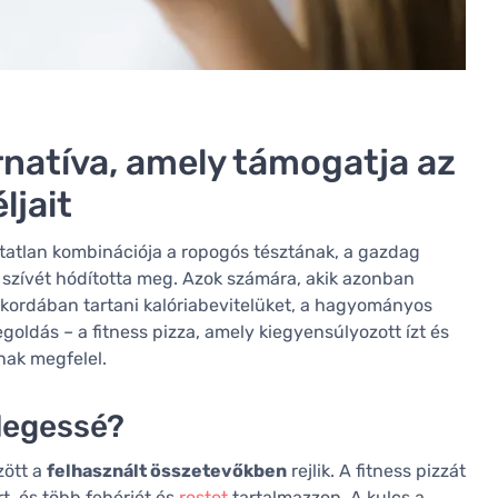
ernatíva, amely támogatja az
ljait
hatatlan kombinációja a ropogós tésztának, a gazdag
ók szívét hódította meg. Azok számára, akik azonban
kordában tartani kalóriabevitelüket, a hagyományos
goldás – a fitness pizza, amely kiegyensúlyozott ízt és
nak megfelel.
nlegessé?
zött a
felhasznált összetevőkben
rejlik. A fitness pizzát
t, és több fehérjét és
rostot
tartalmazzon. A kulcs a