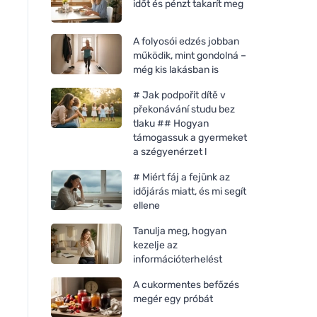
időt és pénzt takarít meg
A folyosói edzés jobban
működik, mint gondolná –
még kis lakásban is
# Jak podpořit dítě v
překonávání studu bez
tlaku ## Hogyan
támogassuk a gyermeket
a szégyenérzet l
# Miért fáj a fejünk az
időjárás miatt, és mi segít
ellene
Tanulja meg, hogyan
kezelje az
információterhelést
A cukormentes befőzés
megér egy próbát