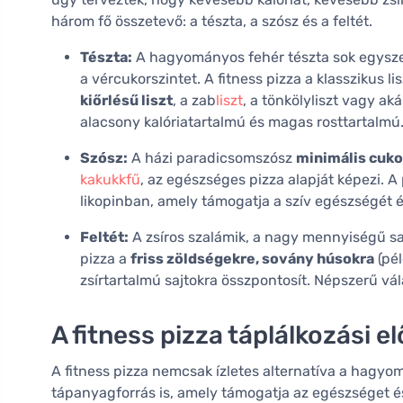
három fő összetevő: a tészta, a szósz és a feltét.
Tészta:
A hagyományos fehér tészta sok egysze
a vércukorszintet. A fitness pizza a klasszikus li
kiőrlésű liszt
, a zab
liszt
, a tönkölyliszt vagy aká
alacsony kalóriatartalmú és magas rosttartalmú
Szósz:
A házi paradicsomszósz
minimális cuko
kakukkfű
, az egészséges pizza alapját képezi.
likopinban, amely támogatja a szív egészségét é
Feltét:
A zsíros szalámik, a nagy mennyiségű saj
pizza a
friss zöldségekre, sovány húsokra
(pél
zsírtartalmú sajtokra összpontosít. Népszerű vá
A fitness pizza táplálkozási e
A fitness pizza nemcsak ízletes alternatíva a hag
tápanyagforrás is, amely támogatja az egészséget és