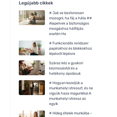
Legújabb cikkek
# Jak se beztonosan
mozogni, ha fáj a háta ##
Alapelvek a biztonságos
mozgáshoz hátfájás
esetén Ha
# Funkcionális rendszer
papírokhoz és blokkokhoz
lépésről lépésre
Száraz kéz a gyakori
kézmosástól és a
hatékony ápolásuk
# Hogyan kezeljük a
munkahelyi stresszt, és ne
vigyük haza magunkkal A
munkahelyi stressz az
egyik
# Hideg ételek munkába –