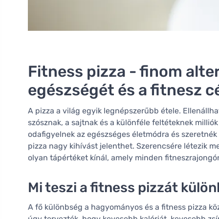
Fitness pizza - finom alt
egészségét és a fitnesz cé
A pizza a világ egyik legnépszerűbb étele. Ellenáll
szósznak, a sajtnak és a különféle feltéteknek milli
odafigyelnek az egészséges életmódra és szeretnék 
pizza nagy kihívást jelenthet. Szerencsére létezik me
olyan tápértéket kínál, amely minden fitneszrajongó
Mi teszi a fitness pizzát külö
A fő különbség a hagyományos és a fitness pizza kö
úgy tervezték, hogy kevesebb kalóriát, kevesebb zsír