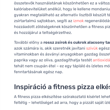
összetevők használatának köszönhetően ez a változat
kalóriabevitelüket anélkül, hogy le kellene mondani
gyakran megtalálható az alternatív lisztből készült
zsírtartalmú sajtokban, segíti az
izmok
regenerálódásá
hozzáadott zöldségeknek köszönhetően a fitness pizz
és hozzájárul a teltségérzethez.
További előny a
rossz zsírok és cukrok alacsony t
azok számára is, akik szeretnék javítani
szívük
egészs
vitaminokban és ásványi anyagokban gazdag összet
paprika vagy az olíva, gazdagíthatja testét
antioxid
tehát nem csupán étel – ez egy tápláló és ízletes m
fenntartásának egész nap.
Inspiráció a fitness pizza elk
A fitness pizza elkészítése szórakoztató kísérlet lehe
feltétig – lehetőséget ad arra, hogy a pizzát saját íz