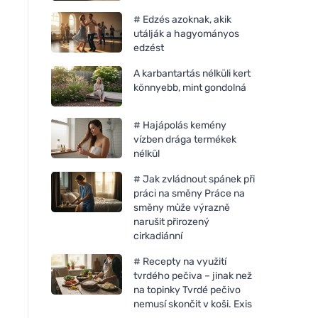
# Edzés azoknak, akik
utálják a hagyományos
edzést
A karbantartás nélküli kert
könnyebb, mint gondolná
# Hajápolás kemény
vízben drága termékek
nélkül
# Jak zvládnout spánek při
práci na směny Práce na
směny může výrazně
narušit přirozený
cirkadiánní
# Recepty na využití
tvrdého pečiva – jinak než
na topinky Tvrdé pečivo
nemusí skončit v koši. Exis