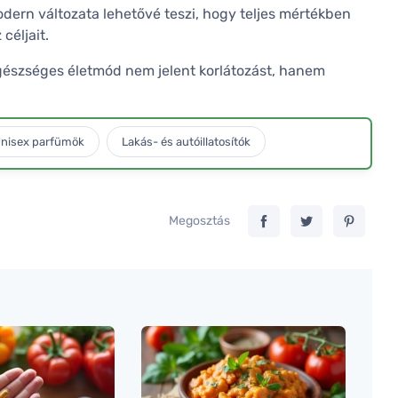
modern változata lehetővé teszi, hogy teljes mértékben
céljait.
z egészséges életmód nem jelent korlátozást, hanem
nisex parfümök
Lakás- és autóillatosítók
Megosztás