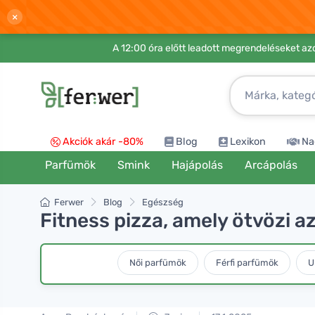
×
A 12:00 óra előtt leadott megrendeléseket azo
Akciók akár -80%
Blog
Lexikon
Na
Parfümök
Smink
Hajápolás
Arcápolás
Ferwer
Blog
Egészség
Fitness pizza, amely ötvözi a
Női parfümök
Férfi parfümök
U