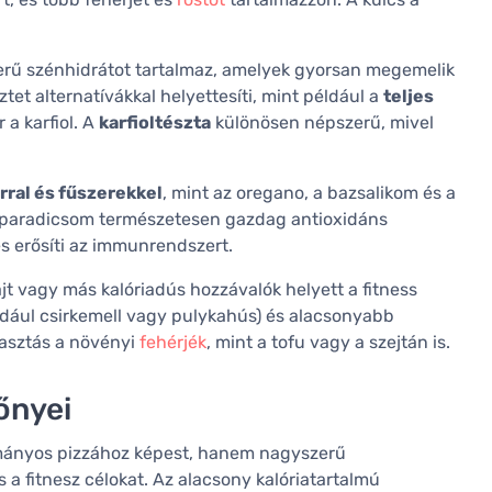
rű szénhidrátot tartalmaz, amelyek gyorsan megemelik
sztet alternatívákkal helyettesíti, mint például a
teljes
r a karfiol. A
karfioltészta
különösen népszerű, mivel
.
rral és fűszerekkel
, mint az oregano, a bazsalikom és a
 A paradicsom természetesen gazdag antioxidáns
s erősíti az immunrendszert.
t vagy más kalóriadús hozzávalók helyett a fitness
dául csirkemell vagy pulykahús) és alacsonyabb
lasztás a növényi
fehérjék
, mint a tofu vagy a szejtán is.
lőnyei
yományos pizzához képest, hanem nagyszerű
 a fitnesz célokat. Az alacsony kalóriatartalmú