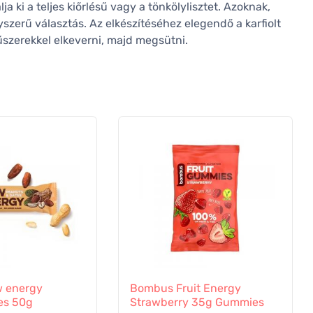
ja ki a teljes kiőrlésű vagy a tönkölylisztet. Azoknak,
yszerű választás. Az elkészítéséhez elegendő a karfiolt
 fűszerekkel elkeverni, majd megsütni.
 energy
Bombus Fruit Energy
es 50g
Strawberry 35g Gummies