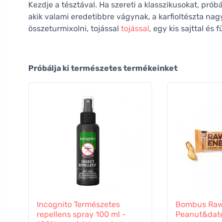
Kezdje a tésztával. Ha szereti a klasszikusokat, próbál
akik valami eredetibbre vágynak, a karfioltészta nag
összeturmixolni, tojással
tojással
, egy kis sajttal és
Próbálja ki természetes termékeinket
Incognito Természetes
Bombus Raw
repellens spray 100 ml -
Peanut&dat