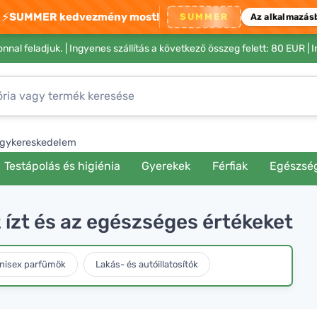
⚡
SUMMER kedvezmény most!
SUMMER
Az alkalmazás
nnal feladjuk. |
Ingyenes szállítás a következő összeg felett: 80 EUR
| 
gykereskedelem
Testápolás és higiénia
Gyerekek
Férfiak
Egészsé
z ízt és az egészséges értékeket
nisex parfümök
Lakás- és autóillatosítók