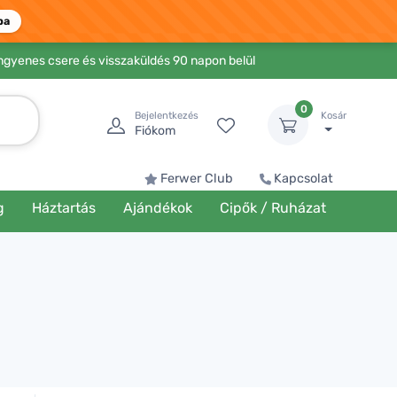
ba
Ingyenes csere és visszaküldés 90 napon belül
0
Bejelentkezés
Kosár
Fiókom
Ferwer Club
Kapcsolat
g
Háztartás
Ajándékok
Cipők / Ruházat