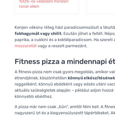
100%-os védelem minden
rovar ellen
Kenjen vékony réteg házi paradicsomszószt a tésztá
fokhagymát vagy chilit
. Ezután jöhet a feltét. Néps
paprika, a cukkini és a koktélparadicsom. Ha szereti a
mozzarellát
vagy a reszelt parmezánt.
Fitness pizza a mindennapi 
A fitness pizza nem csak gyors megoldás, amikor va
étrendjének, köszönhetően
könnyű elkészítéséne
reggeliként, könnyű ebédként vagy edzés utáni vacs
aktuális szükségletek alapján – például adjon hozzá
könnyebb ebédhez.
A pizza már nem csak „bűn", amitől félni kell. A fitne
nagyszerű ízt és a kiegyensúlyozott tápértékeket. Aká