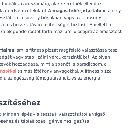
 ideális azok számára, akik szeretnék ellenőrizni
uk a kedvenc ételükről. A
magas fehérjetartalom
, amely
 tésztában, a sovány húsokban vagy az alacsony
t és hosszú távon telítettséget biztosít. Emellett a
a elegendő rostot tartalmaz, ami elősegíti az emésztést
artalma
, ami a fitness pizzát megfelelő választássá teszi
égét vagy stabilizálni vércukorszintjüket. Az olyan
evők hozzáadása, mint a spenót, a paradicsom, a
ánsokkal
és más jótékony anyagokkal. A fitness pizza
ódja az egészség támogatásának, és az energia
észítéséhez
t. Minden lépés – a tészta kiválasztásától a végső
léséhez és táplálkozási igényeihez igazítsa.