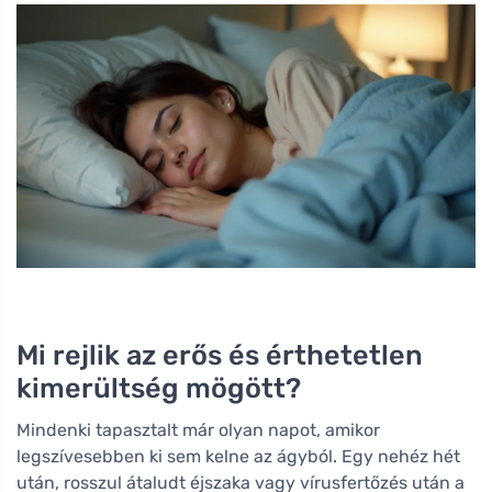
Mi rejlik az erős és érthetetlen
kimerültség mögött?
Mindenki tapasztalt már olyan napot, amikor
legszívesebben ki sem kelne az ágyból. Egy nehéz hét
után, rosszul átaludt éjszaka vagy vírusfertőzés után a