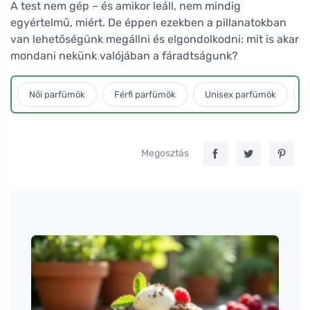
A test nem gép – és amikor leáll, nem mindig
egyértelmű, miért. De éppen ezekben a pillanatokban
van lehetőségünk megállni és elgondolkodni: mit is akar
mondani nekünk valójában a fáradtságunk?
Női parfümök
Férfi parfümök
Unisex parfümök
L
Megosztás