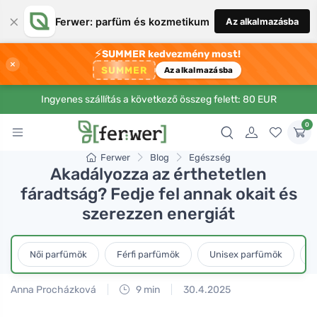
×
Ferwer: parfüm és kozmetikum
Az alkalmazásba
⚡
SUMMER kedvezmény most!
×
SUMMER
Az alkalmazásba
Ingyenes szállítás a következő összeg felett: 80 EUR
0
Ferwer
Blog
Egészség
Akadályozza az érthetetlen
fáradtság? Fedje fel annak okait és
szerezzen energiát
Női parfümök
Férfi parfümök
Unisex parfümök
L
Anna Procházková
9 min
30.4.2025