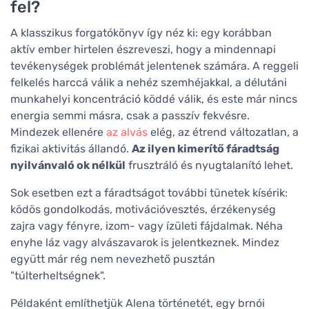
fel?
A klasszikus forgatókönyv így néz ki: egy korábban
aktív ember hirtelen észreveszi, hogy a mindennapi
tevékenységek problémát jelentenek számára. A reggeli
felkelés harccá válik a nehéz szemhéjakkal, a délutáni
munkahelyi koncentráció köddé válik, és este már nincs
energia semmi másra, csak a passzív fekvésre.
Mindezek ellenére
az alvás
elég, az étrend változatlan, a
fizikai aktivitás állandó.
Az ilyen kimerítő fáradtság
nyilvánvaló ok nélkül
frusztráló és nyugtalanító lehet.
Sok esetben ezt a fáradtságot további tünetek kísérik:
ködös gondolkodás, motivációvesztés, érzékenység
zajra vagy fényre, izom- vagy ízületi fájdalmak. Néha
enyhe láz vagy alvászavarok is jelentkeznek. Mindez
együtt már rég nem nevezhető pusztán
"túlterheltségnek".
Példaként említhetjük Alena történetét, egy brnói