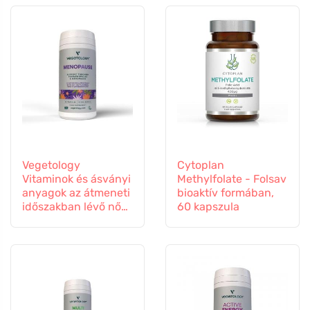
Vegetology
Cytoplan
Vitaminok és ásványi
Methylfolate - Folsav
anyagok az átmeneti
bioaktív formában,
időszakban lévő nők
60 kapszula
számára, 60
kapszula