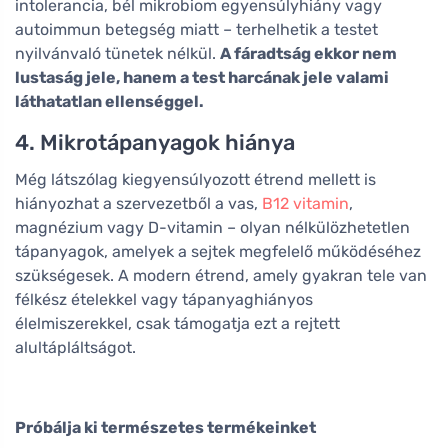
intolerancia, bél mikrobiom egyensúlyhiány vagy
autoimmun betegség miatt – terhelhetik a testet
nyilvánvaló tünetek nélkül.
A fáradtság ekkor nem
lustaság jele, hanem a test harcának jele valami
láthatatlan ellenséggel.
4. Mikrotápanyagok hiánya
Még látszólag kiegyensúlyozott étrend mellett is
hiányozhat a szervezetből a vas,
B12 vitamin
,
magnézium vagy D-vitamin – olyan nélkülözhetetlen
tápanyagok, amelyek a sejtek megfelelő működéséhez
szükségesek. A modern étrend, amely gyakran tele van
félkész ételekkel vagy tápanyaghiányos
élelmiszerekkel, csak támogatja ezt a rejtett
alultápláltságot.
Próbálja ki természetes termékeinket