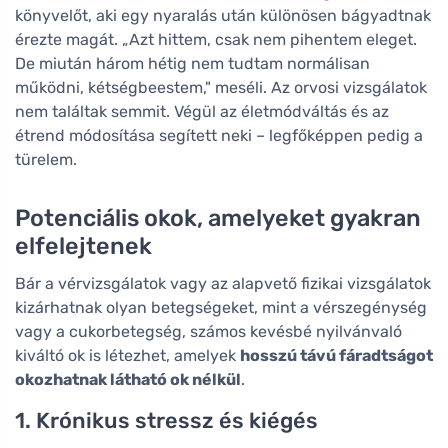
könyvelőt, aki egy nyaralás után különösen bágyadtnak
érezte magát. „Azt hittem, csak nem pihentem eleget.
De miután három hétig nem tudtam normálisan
működni, kétségbeestem," meséli. Az orvosi vizsgálatok
nem találtak semmit. Végül az életmódváltás és az
étrend módosítása segített neki – legfőképpen pedig a
türelem.
Potenciális okok, amelyeket gyakran
elfelejtenek
Bár a vérvizsgálatok vagy az alapvető fizikai vizsgálatok
kizárhatnak olyan betegségeket, mint a vérszegénység
vagy a cukorbetegség, számos kevésbé nyilvánvaló
kiváltó ok is létezhet, amelyek
hosszú távú fáradtságot
okozhatnak látható ok nélkül
.
1. Krónikus stressz és kiégés