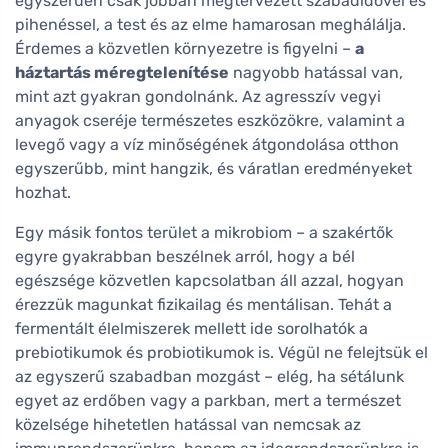
egyszerűen csak jobban megtervezett szabadidővel és
pihenéssel, a test és az elme hamarosan meghálálja.
Érdemes a közvetlen környezetre is figyelni –
a
háztartás méregtelenítése
nagyobb hatással van,
mint azt gyakran gondolnánk. Az agresszív vegyi
anyagok cseréje természetes eszközökre, valamint a
levegő vagy a víz minőségének átgondolása otthon
egyszerűbb, mint hangzik, és váratlan eredményeket
hozhat.
Egy másik fontos terület a mikrobiom – a szakértők
egyre gyakrabban beszélnek arról, hogy a bél
egészsége közvetlen kapcsolatban áll azzal, hogyan
érezzük magunkat fizikailag és mentálisan. Tehát a
fermentált élelmiszerek mellett ide sorolhatók a
prebiotikumok és probiotikumok is. Végül ne felejtsük el
az egyszerű szabadban mozgást – elég, ha sétálunk
egyet az erdőben vagy a parkban, mert a természet
közelsége hihetetlen hatással van nemcsak az