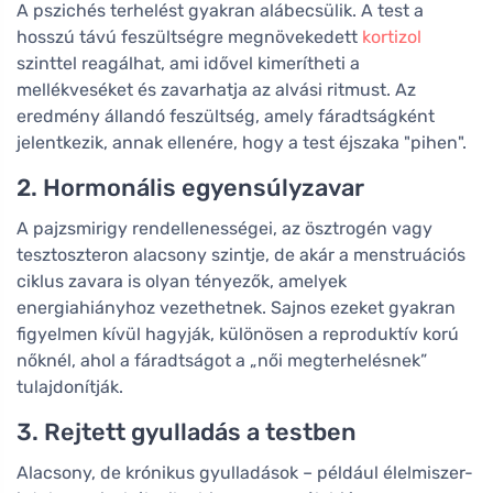
A pszichés terhelést gyakran alábecsülik. A test a
hosszú távú feszültségre megnövekedett
kortizol
szinttel reagálhat, ami idővel kimerítheti a
mellékveséket és zavarhatja az alvási ritmust. Az
eredmény állandó feszültség, amely fáradtságként
jelentkezik, annak ellenére, hogy a test éjszaka "pihen".
2. Hormonális egyensúlyzavar
A pajzsmirigy rendellenességei, az ösztrogén vagy
tesztoszteron alacsony szintje, de akár a menstruációs
ciklus zavara is olyan tényezők, amelyek
energiahiányhoz vezethetnek. Sajnos ezeket gyakran
figyelmen kívül hagyják, különösen a reproduktív korú
nőknél, ahol a fáradtságot a „női megterhelésnek”
tulajdonítják.
3. Rejtett gyulladás a testben
Alacsony, de krónikus gyulladások – például élelmiszer-