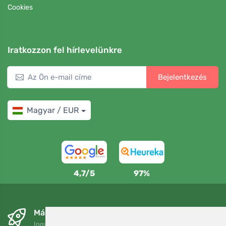
Cookies
Iratkozzon fel hírlevelünkre
Bejelentkezés
Magyar / EUR
4,7/5
97%
Másnapra és ingyenesen
Ingyenes szállítás a következő összeg felett: 80 EUR