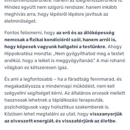
immunrendszerünkre, hanem az idegrendszerünkre is.
Mindez együtt nem szigorú rendszer, hanem inkább
meghívás arra, hogy lépésről lépésre javítsuk az
életminőséget.
Fontos felismerni, hogy
az erő és az állóképesség
nemcsak a fizikai kondícióról szól, hanem arról is,
hogy képesek vagyunk hallgatni a testünkre
. Ahogy
Hippokratész mondta: „Nem gyógyíthatod meg a testet
anélkül, hogy a lelket is meggyógyítanád." A mai rohanó
világban ez kétszeresen igaz.
És ami a legfontosabb – ha a fáradtság fennmarad, és
megakadályozza a mindennapi működést, nem kell
szégyellni segítséget kérni. Az általános orvosok mellett
hasznosak lehetnek a táplálkozási terapeuták,
pszichológusok vagy holisztikus szakemberek is.
Közösen lehet megtalálni az utat, hogy
visszanyerjük
az elveszett energiát, és visszatérjünk az életbe
.