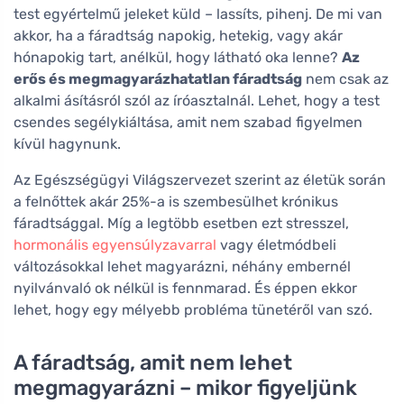
test egyértelmű jeleket küld – lassíts, pihenj. De mi van
akkor, ha a fáradtság napokig, hetekig, vagy akár
hónapokig tart, anélkül, hogy látható oka lenne?
Az
erős és megmagyarázhatatlan fáradtság
nem csak az
alkalmi ásításról szól az íróasztalnál. Lehet, hogy a test
csendes segélykiáltása, amit nem szabad figyelmen
kívül hagynunk.
Az Egészségügyi Világszervezet szerint az életük során
a felnőttek akár 25%-a is szembesülhet krónikus
fáradtsággal. Míg a legtöbb esetben ezt stresszel,
hormonális egyensúlyzavarral
vagy életmódbeli
változásokkal lehet magyarázni, néhány embernél
nyilvánvaló ok nélkül is fennmarad. És éppen ekkor
lehet, hogy egy mélyebb probléma tünetéről van szó.
A fáradtság, amit nem lehet
megmagyarázni – mikor figyeljünk