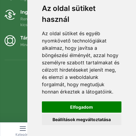
Az oldal sütiket
Ingyenes csere és visszaküldés
használ
Rendelését 90 napon belül bármikor visszaküldheti vagy
kicserélheti.
Az oldal sütiket és egyéb
Támogatjuk a Trees.org-ot
nyomkövető technológiákat
Minden megrendelésért ültetünk egy fát! Bővebben
Rólunk
.
alkalmaz, hogy javítsa a
böngészési élményét, azzal hogy
személyre szabott tartalmakat és
célzott hirdetéseket jelenít meg,
és elemzi a weboldalunk
forgalmát, hogy megtudjuk
honnan érkeztek a látogatóink.
Elfogadom
Beállítások megváltoztatása
© Topshelf s.r.o. Minden jog fenntartva.
Kategória
Keresés
Kosár