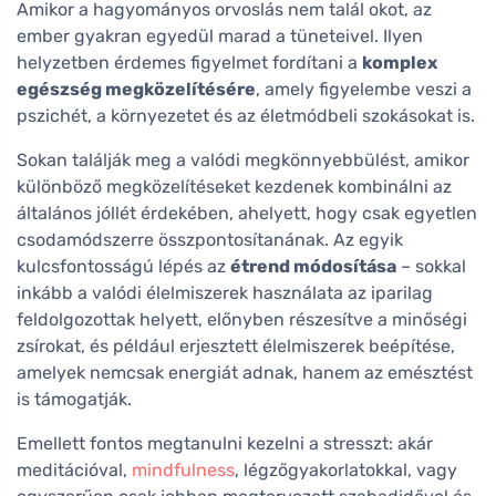
Amikor a hagyományos orvoslás nem talál okot, az
ember gyakran egyedül marad a tüneteivel. Ilyen
helyzetben érdemes figyelmet fordítani a
komplex
egészség megközelítésére
, amely figyelembe veszi a
pszichét, a környezetet és az életmódbeli szokásokat is.
Sokan találják meg a valódi megkönnyebbülést, amikor
különböző megközelítéseket kezdenek kombinálni az
általános jóllét érdekében, ahelyett, hogy csak egyetlen
csodamódszerre összpontosítanának. Az egyik
kulcsfontosságú lépés az
étrend módosítása
– sokkal
inkább a valódi élelmiszerek használata az iparilag
feldolgozottak helyett, előnyben részesítve a minőségi
zsírokat, és például erjesztett élelmiszerek beépítése,
amelyek nemcsak energiát adnak, hanem az emésztést
is támogatják.
Emellett fontos megtanulni kezelni a stresszt: akár
meditációval,
mindfulness
, légzőgyakorlatokkal, vagy