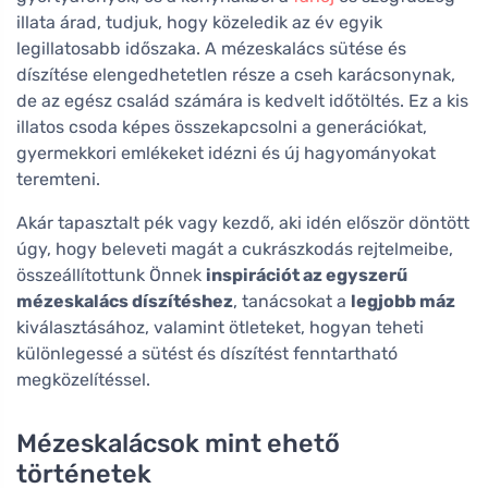
illata árad, tudjuk, hogy közeledik az év egyik
legillatosabb időszaka. A mézeskalács sütése és
díszítése elengedhetetlen része a cseh karácsonynak,
de az egész család számára is kedvelt időtöltés. Ez a kis
illatos csoda képes összekapcsolni a generációkat,
gyermekkori emlékeket idézni és új hagyományokat
teremteni.
Akár tapasztalt pék vagy kezdő, aki idén először döntött
úgy, hogy beleveti magát a cukrászkodás rejtelmeibe,
összeállítottunk Önnek
inspirációt az egyszerű
mézeskalács díszítéshez
, tanácsokat a
legjobb máz
kiválasztásához, valamint ötleteket, hogyan teheti
különlegessé a sütést és díszítést fenntartható
megközelítéssel.
Mézeskalácsok mint ehető
történetek