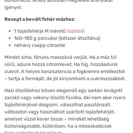
kombináció, amely azonban megfelelő arányokat
igényel.
Recept a bevált fehér mázhoz
:
1 tojásfehérje M méretű
tojásból
160–180 g porcukor (kétszer átszitálva)
néhány csepp citromlé
Mindet sima, fényes masszává verjük. Ha a máz túl
sűrű, adunk hozzá citromlevet. Ha híg, hozzáadunk
cukrot. A helyes konzisztencia a fogkrémre emlékeztet
– tartja a formáját, de jól kinyomható a cukrászzsákból.
Házi díszítéshez bőven elegendő egy sarkán levágott
zacskó vagy vékony díszítő fúvóka. Aki nem akar nyers
tojásfehérjével dolgozni, választhat pasztörizált
változatot vagy használhat szárított tojásfehérjét,
amelyet vízzel kever össze – mindkét lehetőség
biztonságosabb, különösen, ha a mézeskalácsok