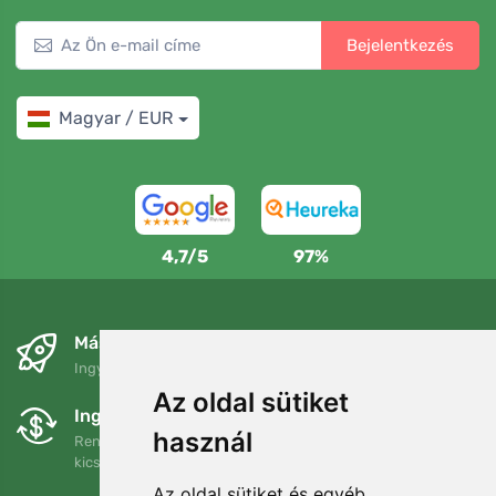
Bejelentkezés
Magyar / EUR
4,7/5
97%
Másnapra és ingyenesen
Ingyenes szállítás a következő összeg felett: 80 EUR
Az oldal sütiket
Ingyenes csere és visszaküldés
használ
Rendelését 90 napon belül bármikor visszaküldheti vagy
kicserélheti.
Az oldal sütiket és egyéb