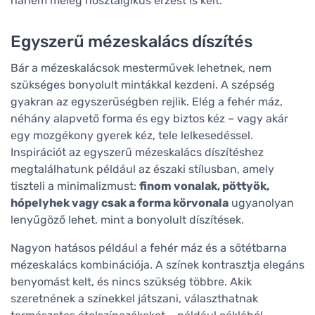
hanem meleg nosztalgikus érzést is kelt.
Egyszerű mézeskalács díszítés
Bár a mézeskalácsok mesterművek lehetnek, nem
szükséges bonyolult mintákkal kezdeni. A szépség
gyakran az egyszerűségben rejlik. Elég a fehér máz,
néhány alapvető forma és egy biztos kéz – vagy akár
egy mozgékony gyerek kéz, tele lelkesedéssel.
Inspirációt az egyszerű mézeskalács díszítéshez
megtalálhatunk például az északi stílusban, amely
tiszteli a minimalizmust:
finom vonalak, pöttyök,
hópelyhek vagy csak a forma körvonala
ugyanolyan
lenyűgöző lehet, mint a bonyolult díszítések.
Nagyon hatásos például a fehér máz és a sötétbarna
mézeskalács kombinációja. A színek kontrasztja elegáns
benyomást kelt, és nincs szükség többre. Akik
szeretnének a színekkel játszani, választhatnak