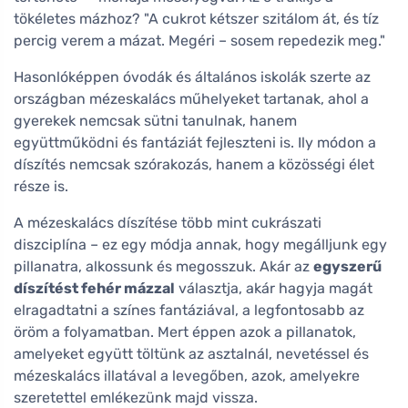
tökéletes mázhoz? "A cukrot kétszer szitálom át, és tíz
percig verem a mázat. Megéri – sosem repedezik meg."
Hasonlóképpen óvodák és általános iskolák szerte az
országban mézeskalács műhelyeket tartanak, ahol a
gyerekek nemcsak sütni tanulnak, hanem
együttműködni és fantáziát fejleszteni is. Ily módon a
díszítés nemcsak szórakozás, hanem a közösségi élet
része is.
A mézeskalács díszítése több mint cukrászati ​​
diszciplína – ez egy módja annak, hogy megálljunk egy
pillanatra, alkossunk és megosszuk. Akár az
egyszerű
díszítést fehér mázzal
választja, akár hagyja magát
elragadtatni a színes fantáziával, a legfontosabb az
öröm a folyamatban. Mert éppen azok a pillanatok,
amelyeket együtt töltünk az asztalnál, nevetéssel és
mézeskalács illatával a levegőben, azok, amelyekre
szeretettel emlékezünk majd vissza.