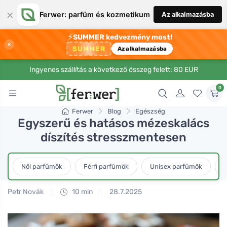
×
Ferwer: parfüm és kozmetikum
Az alkalmazásba
⚡
SUMMER kedvezmény most!
×
SUMMER
Az alkalmazásba
Ingyenes szállítás a következő összeg felett: 80 EUR
0
Ferwer
Blog
Egészség
Egyszerű és hatásos mézeskalács
díszítés stresszmentesen
Női parfümök
Férfi parfümök
Unisex parfümök
L
Petr Novák
10 min
28.7.2025