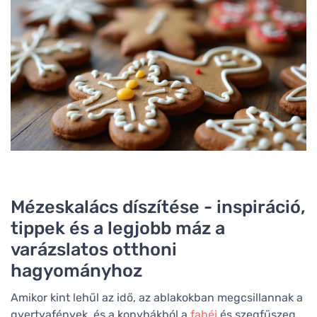
Mézeskalács díszítése - inspiráció,
tippek és a legjobb máz a
varázslatos otthoni
hagyományhoz
Amikor kint lehűl az idő, az ablakokban megcsillannak a
gyertyafények, és a konyhákból a
fahéj
és szegfűszeg