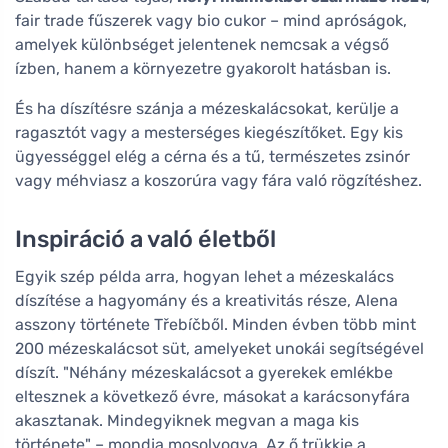
fair trade fűszerek vagy bio cukor – mind apróságok,
amelyek különbséget jelentenek nemcsak a végső
ízben, hanem a környezetre gyakorolt hatásban is.
És ha díszítésre szánja a mézeskalácsokat, kerülje a
ragasztót vagy a mesterséges kiegészítőket. Egy kis
ügyességgel elég a cérna és a tű, természetes zsinór
vagy méhviasz a koszorúra vagy fára való rögzítéshez.
Inspiráció a való életből
Egyik szép példa arra, hogyan lehet a mézeskalács
díszítése a hagyomány és a kreativitás része, Alena
asszony története Třebíčből. Minden évben több mint
200 mézeskalácsot süt, amelyeket unokái segítségével
díszít. "Néhány mézeskalácsot a gyerekek emlékbe
eltesznek a következő évre, másokat a karácsonyfára
akasztanak. Mindegyiknek megvan a maga kis
története" – mondja mosolyogva. Az ő trükkje a