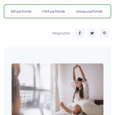
Női parfümök
Férfi parfümök
Unisex parfümök
L
Megosztás