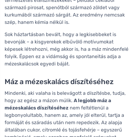
természetes ételszínezékeket – például céklából
származó pirosat, spenótból származó zöldet vagy
kurkumából származó sárgát. Az eredmény nemcsak
szép, hanem kémia nélkül is.
Sok háztartásban bevált, hogy a legkisebbeket is
bevonják – a kisgyerekek elbűvölő motívumokat
képesek létrehozni, még akkor is, ha a máz mindenfelé
folyik. Éppen ez a vidámság és spontaneitás adja a
mézeskalácsok egyedi báját.
Máz a mézeskalács díszítéséhez
Mindenki, aki valaha is belevágott a díszítésbe, tudja,
hogy az egész a mázon múlik.
A legjobb máz a
mézeskalács díszítéséhez
nem feltétlenül a
legbonyolultabb, hanem az, amely jól elterül, tartja a
formáját és száradás után nem repedezik. Az alapja
általában cukor, citromlé és tojásfehérje – egyszerű