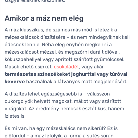
kisgyerekeknek készülnek.
Amikor a máz nem elég
A máz klasszikus, de számos más mód is létezik a
mézeskalácsok díszítésére – és nem mindegyiknek kell
édesnek lennie. Néha elég enyhén megkenni a
mézeskalácsot mézzel, és megszórni darált dióval,
kókuszpehellyel vagy aprított szárított gyümölccsel.
Mások ehető csipkét,
csokoládét
, vagy akár
természetes színezékeket joghurttal vagy túróval
keverve
használnak a látványos matt megjelenésért.
A díszítés lehet egészségesebb is – válasszon
cukorgolyók helyett magokat, mákot vagy szárított
virágokat. Az eredmény nemcsak esztétikus, hanem
ízletes is.
És mi van, ha egy mézeskalács nem sikerül? Ez is
előfordul – a máz lefolyik, a forma a sütés során