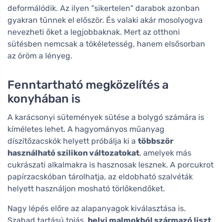
deformálódik. Az ilyen "sikertelen" darabok azonban
gyakran tűnnek el először. És valaki akár mosolyogva
nevezheti őket a legjobbaknak. Mert az otthoni
sütésben nemcsak a tökéletesség, hanem elsősorban
az öröm a lényeg.
Fenntartható megközelítés a
konyhában is
A karácsonyi sütemények sütése a bolygó számára is
kíméletes lehet. A hagyományos műanyag
díszítőzacskók helyett próbálja ki a
többször
használható szilikon változatokat
, amelyek más
cukrászati alkalmakra is hasznosak lesznek. A porcukrot
papírzacskóban tárolhatja, az eldobható szalvéták
helyett használjon mosható törlőkendőket.
Nagy lépés előre az alapanyagok kiválasztása is.
Szabad tartású tojás,
helyi malmokból származó liszt
,