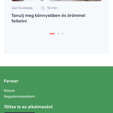
Jan Svoboda
10 min
Jan S
ini
Tanulj meg könnyebben és örömmel
Nagym
el.
felkelni
kösz
Ferwer
Rólunk
Nagykereskedelem
Töltse le az alkalmazást