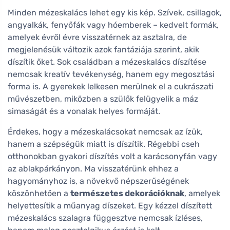
Minden mézeskalács lehet egy kis kép. Szívek, csillagok,
angyalkák, fenyőfák vagy hóemberek – kedvelt formák,
amelyek évről évre visszatérnek az asztalra, de
megjelenésük változik azok fantáziája szerint, akik
díszítik őket. Sok családban a mézeskalács díszítése
nemcsak kreatív tevékenység, hanem egy megosztási
forma is. A gyerekek lelkesen merülnek el a cukrászati
művészetben, miközben a szülők felügyelik a máz
simaságát és a vonalak helyes formáját.
Érdekes, hogy a mézeskalácsokat nemcsak az ízük,
hanem a szépségük miatt is díszítik. Régebbi cseh
otthonokban gyakori díszítés volt a karácsonyfán vagy
az ablakpárkányon. Ma visszatérünk ehhez a
hagyományhoz is, a növekvő népszerűségének
köszönhetően a
természetes dekorációknak
, amelyek
helyettesítik a műanyag díszeket. Egy kézzel díszített
mézeskalács szalagra függesztve nemcsak ízléses,