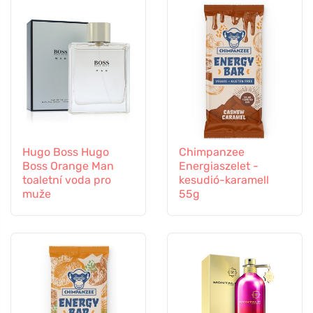
Hugo Boss Hugo
Chimpanzee
Boss Orange Man
Energiaszelet -
toaletní voda pro
kesudió-karamell
muže
55g