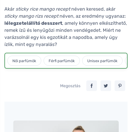
Akár
sticky rice mango recept
néven keresed, akár
sticky mango rizs recept
néven, az eredmény ugyanaz:
lélegzetelállító desszert
, amely könnyen elkészíthető,
remek ízű és lenyűgözi minden vendégedet. Miért ne
varázsolnál egy kis egzotikát a napodba, amely úgy
ízlik, mint egy nyaralás?
Női parfümök
Férfi parfümök
Unisex parfümök
L
Megosztás