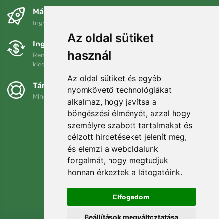
Másnapra és ingyenesen
Ingyenes szállítás a következő összeg felett: 80 EUR
Az oldal sütiket
Ingyenes csere és visszaküldés
használ
Rendelését 90 napon belül bármikor visszaküldheti vagy
kicserélheti.
Az oldal sütiket és egyéb
Támogatjuk a Trees.org-ot
nyomkövető technológiákat
Minden megrendelésért ültetünk egy fát! Bővebben
Rólunk
.
alkalmaz, hogy javítsa a
böngészési élményét, azzal hogy
személyre szabott tartalmakat és
célzott hirdetéseket jelenít meg,
és elemzi a weboldalunk
forgalmát, hogy megtudjuk
honnan érkeztek a látogatóink.
Elfogadom
Beállítások megváltoztatása