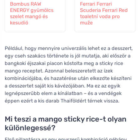
Bombus RAW
Ferrari Ferrari
ENERGY gyümölcs
Scuderia Ferrari Red
szelet mangó és
toaletní voda pro
kesudió
muže
Például, hogy mennyire univerzális lehet ez a desszert,
egy cseh szakács története is jól mutatja, aki először a
bangkoki éjszakai piacon kóstolta meg a sticky rice
mango receptet. Azonnal beleszeretett az ízek
kombinációjába, és hazatérése után elkezdte készíteni
a desszertet saját kis kávézójában. Ma ez az egyik
legnépszerűbb elem a kínálatban – és a vendégek
éppen ezért a kis darab Thaiföldért térnek vissza.
Mi teszi a mango sticky rice-t olyan
különlegessé?
Első pillantásra ez egy egyszerű kombináció néhány