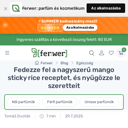
×
Ferwer: parfüm és kozmetikum
Az alkalmazásba
⚡
SUMMER kedvezmény most!
×
SUMMER
Az alkalmazásba
Ingyenes szállítás a következő összeg felett: 80 EUR
0
Ferwer
Blog
Egészség
Fedezze fel a nagyszerű mango
sticky rice receptet, és nyűgözze le
szeretteit
Női parfümök
Férfi parfümök
Unisex parfümök
L
Tomáš Dvořák
7 min
29.7.2025