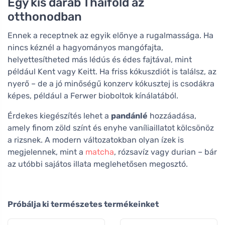
Egy kis darab Thaiföld az
otthonodban
Ennek a receptnek az egyik előnye a rugalmassága. Ha
nincs kéznél a hagyományos mangófajta,
helyettesítheted más lédús és édes fajtával, mint
például Kent vagy Keitt. Ha friss kókuszdiót is találsz, az
nyerő – de a jó minőségű konzerv kókusztej is csodákra
képes, például a Ferwer bioboltok kínálatából.
Érdekes kiegészítés lehet a
pandánlé
hozzáadása,
amely finom zöld színt és enyhe vaníliaillatot kölcsönöz
a rizsnek. A modern változatokban olyan ízek is
megjelennek, mint a
matcha
, rózsavíz vagy durian – bár
az utóbbi sajátos illata meglehetősen megosztó.
Próbálja ki természetes termékeinket