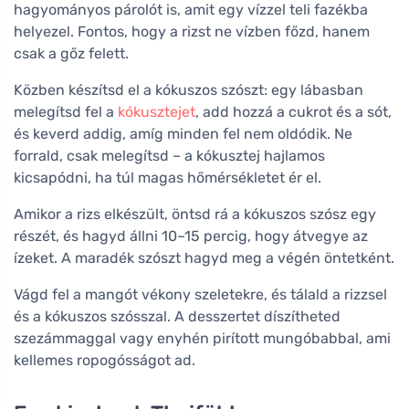
hagyományos párolót is, amit egy vízzel teli fazékba
helyezel. Fontos, hogy a rizst ne vízben főzd, hanem
csak a gőz felett.
Közben készítsd el a kókuszos szószt: egy lábasban
melegítsd fel a
kókusztejet
, add hozzá a cukrot és a sót,
és keverd addig, amíg minden fel nem oldódik. Ne
forrald, csak melegítsd – a kókusztej hajlamos
kicsapódni, ha túl magas hőmérsékletet ér el.
Amikor a rizs elkészült, öntsd rá a kókuszos szósz egy
részét, és hagyd állni 10–15 percig, hogy átvegye az
ízeket. A maradék szószt hagyd meg a végén öntetként.
Vágd fel a mangót vékony szeletekre, és tálald a rizzsel
és a kókuszos szósszal. A desszertet díszítheted
szezámmaggal vagy enyhén pirított mungóbabbal, ami
kellemes ropogósságot ad.