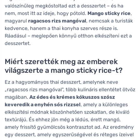
valószínűleg megkóstoltad ezt a desszertet – és ha
nem, most itt az ideje, hogy pótold.
Mango sticky rice
,
magyarul
ragacsos rizs mangóval
, nemcsak a turisták
kedvence, hanem a thai konyha szerves része is.
Ráadásul – meglepően könnyű otthon elkészíteni ezt a
desszertet.
Miért szerették meg az emberek
világszerte a mango sticky rice-t?
Ez a hagyományos thai desszert, amelynek neve
„ragacsos rizs mangóval", több kulináris ellentétet ötvöz
magában.
Az édes és krémes kókuszos szósz
keveredik a enyhén sós rizzsel
, amely a különleges
elkészítési módnak köszönhetően szokatlan, de kiváló
textúrájú. És ehhez jön még a lédús, érett mangó,
amely frissítő gyümölcsös kontrasztot ad. Az eredmény
egy desszert, amely egyszerűségével és réteges ízeivel