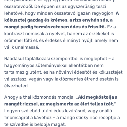
összetevőből. De éppen ez az egyszerűség teszi
lehetővé, hogy minden összetevő igazán ragyogjon.
A
kókusztej gazdag és krémes, a rizs enyhén sós, a
mangó pedig természetesen édes és frissítő.
Ez a
kontraszt nemcsak a nyelvet, hanem az érzékeket is
örömmel tölti el, és érdekes élményt nyújt, amely nem
válik unalmassá.
Ráadásul táplálkozási szempontból is meglephet – a
hagyományos süteményekkel ellentétben nem
tartalmaz glutént, és ha növényi édesítőt és kókusztejet
választasz, vegán vagy laktózmentes étrend esetén is
élvezheted.
Ahogy a thai közmondás mondja:
„Aki megkóstolja a
mangót rizzsel, az megismerte az élet teljes ízét."
Legyen szó ebéd utáni édes lezárásról, vagy önálló
finomságról a kávéhoz – a mango sticky rice receptje a
te szívedbe is belopja magát.