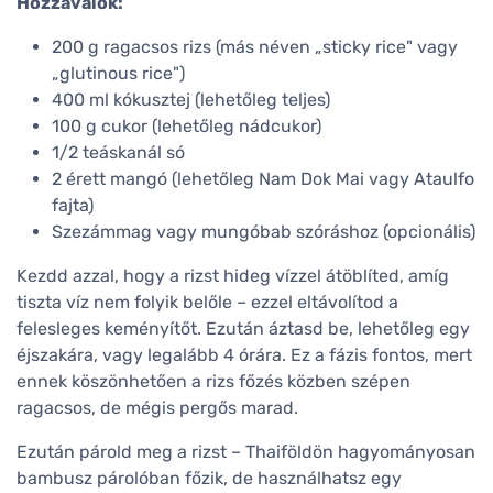
Hozzávalók:
200 g ragacsos rizs (más néven „sticky rice" vagy
„glutinous rice")
400 ml kókusztej (lehetőleg teljes)
100 g cukor (lehetőleg nádcukor)
1/2 teáskanál só
2 érett mangó (lehetőleg Nam Dok Mai vagy Ataulfo
fajta)
Szezámmag vagy mungóbab szóráshoz (opcionális)
Kezdd azzal, hogy a rizst hideg vízzel átöblíted, amíg
tiszta víz nem folyik belőle – ezzel eltávolítod a
felesleges keményítőt. Ezután áztasd be, lehetőleg egy
éjszakára, vagy legalább 4 órára. Ez a fázis fontos, mert
ennek köszönhetően a rizs főzés közben szépen
ragacsos, de mégis pergős marad.
Ezután párold meg a rizst – Thaiföldön hagyományosan
bambusz párolóban főzik, de használhatsz egy