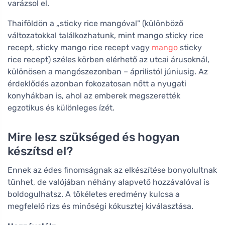
varázsol el.
Thaiföldön a „sticky rice mangóval" (különböző
változatokkal találkozhatunk, mint mango sticky rice
recept, sticky mango rice recept vagy
mango
sticky
rice recept) széles körben elérhető az utcai árusoknál,
különösen a mangószezonban – áprilistól júniusig. Az
érdeklődés azonban fokozatosan nőtt a nyugati
konyhákban is, ahol az emberek megszerették
egzotikus és különleges ízét.
Mire lesz szükséged és hogyan
készítsd el?
Ennek az édes finomságnak az elkészítése bonyolultnak
tűnhet, de valójában néhány alapvető hozzávalóval is
boldogulhatsz. A tökéletes eredmény kulcsa a
megfelelő rizs és minőségi kókusztej kiválasztása.