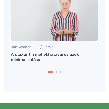
Jan Svoboda
7 min
Jan S
A staxantin mellékhatásai és azok
Hogy
minimalizálása
muffi