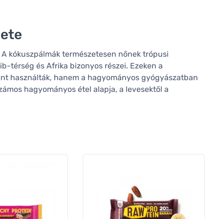
dete
a. A kókuszpálmák természetesen nőnek trópusi
rib-térség és Afrika bizonyos részei. Ezeken a
kként használták, hanem a hagyományos gyógyászatban
 számos hagyományos étel alapja, a levesektől a