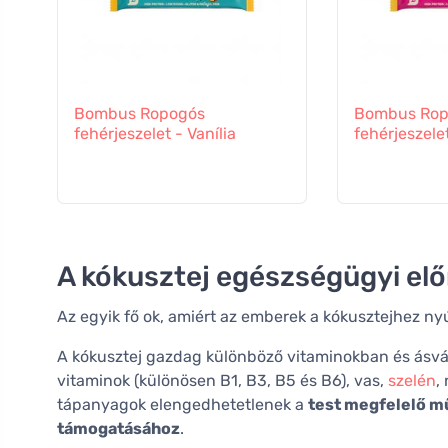
Bombus Ropogós
Bombus Rop
fehérjeszelet - Vanília
fehérjeszele
A kókusztej egészségügyi elő
Az egyik fő ok, amiért az emberek a kókusztejhez ny
A kókusztej gazdag különböző vitaminokban és ásvá
vitaminok (különösen B1, B3, B5 és B6), vas,
szelén
,
tápanyagok elengedhetetlenek a
test megfelelő m
támogatásához
.