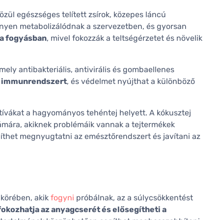
özül egészséges telített zsírok, közepes láncú
önnyen metabolizálódnak a szervezetben, és gyorsan
 a fogyásban
, mivel fokozzák a teltségérzetet és növelik
mely antibakteriális, antivirális és gombaellenes
z immunrendszert
, és védelmet nyújthat a különböző
ívákat a hagyományos tehéntej helyett. A kókusztej
zámára, akiknek problémáik vannak a tejtermékek
gíthet megnyugtatni az emésztőrendszert és javítani az
 körében, akik
fogyni
próbálnak, az a súlycsökkentést
fokozhatja az anyagcserét és elősegítheti a