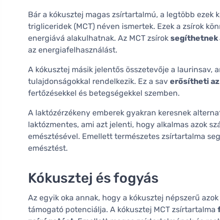
Bár a kókusztej magas zsírtartalmú, a legtöbb ezek k
trigliceridek (MCT) néven ismertek. Ezek a zsírok k
energiává alakulhatnak. Az MCT zsírok
segíthetnek
az energiafelhasználást.
A kókusztej másik jelentős összetevője a laurinsav, a
tulajdonságokkal rendelkezik. Ez a sav
erősítheti a
fertőzésekkel és betegségekkel szemben.
A laktózérzékeny emberek gyakran keresnek alternat
laktózmentes, ami azt jelenti, hogy alkalmas azok s
emésztésével. Emellett természetes zsírtartalma se
emésztést.
Kókusztej és fogyás
Az egyik oka annak, hogy a kókusztej népszerű azok
támogató potenciálja. A kókusztej MCT zsírtartalma