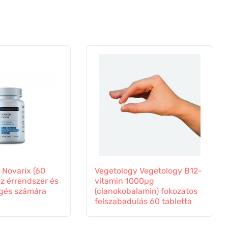
 Novarix (60
Vegetology Vegetology B12-
az érrendszer és
vitamin 1000µg
ngés számára
(cianokobalamin) fokozatos
felszabadulás 60 tabletta