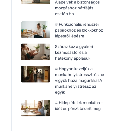
Alapelvek a biztonságos
mozgáshoz hátfájás
esetén Ha
# Funkcionális rendszer
papírokhoz és blokkokhoz
lépésről lépésre
Száraz kéz a gyakori
kézmosástól és a
hatékony ápolásuk
# Hogyan kezeljük a
munkahelyi stresszt, és ne
vigyük haza magunkkal A
munkahelyi stressz az
egyik
# Hideg ételek munkába –
időt és pénzt takarít meg