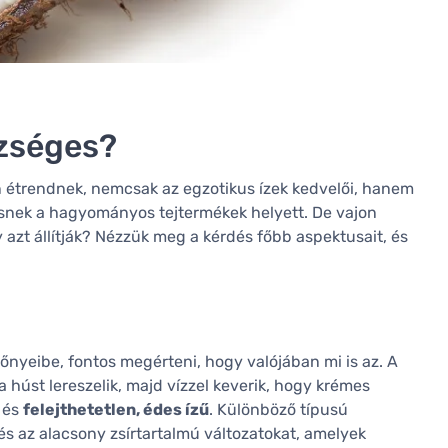
szséges?
 étrendnek, nemcsak az egzotikus ízek kedvelői, hanem
resnek a hagyományos tejtermékek helyett. De vajon
azt állítják? Nézzük meg a kérdés főbb aspektusait, és
nyeibe, fontos megérteni, hogy valójában mi is az. A
 a húst lereszelik, majd vízzel keverik, hogy krémes
 és
felejthetetlen, édes ízű
. Különböző típusú
 és az alacsony zsírtartalmú változatokat, amelyek