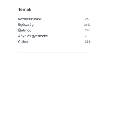
Témák
Kozmetikumok
268
Egészség
2612
Bombus Raw protein Cocoa
Bombus Raw protei
Életmód
240
beans 50g
butter 50g
Anya és gyermeke
208
Otthon
338