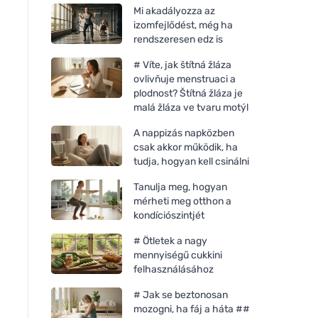
Mi akadályozza az
izomfejlődést, még ha
rendszeresen edz is
# Víte, jak štítná žláza
ovlivňuje menstruaci a
plodnost? Štítná žláza je
malá žláza ve tvaru motýl
A nappizás napközben
csak akkor működik, ha
tudja, hogyan kell csinálni
Tanulja meg, hogyan
mérheti meg otthon a
kondíciószintjét
# Ötletek a nagy
mennyiségű cukkini
felhasználásához
# Jak se beztonosan
mozogni, ha fáj a háta ##