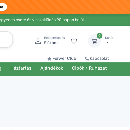
ba
Ingyenes csere és visszaküldés 90 napon belül
0
Bejelentkezés
Kosár
Fiókom
Ferwer Club
Kapcsolat
g
Háztartás
Ajándékok
Cipők / Ruházat