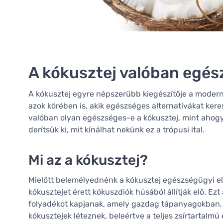
A kókusztej valóban egé
A kókusztej egyre népszerűbb kiegészítője a modern
azok körében is, akik egészséges alternatívákat ke
valóban olyan egészséges-e a kókusztej, mint ahogy 
derítsük ki, mit kínálhat nekünk ez a trópusi ital.
Mi az a kókusztej?
Mielőtt belemélyednénk a kókusztej egészségügyi elő
kókusztejet érett kókuszdiók húsából állítják elő. Ezt
folyadékot kapjanak, amely gazdag tápanyagokban,
kókusztejek léteznek, beleértve a teljes zsírtartalmú