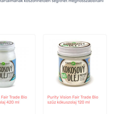
sttartalmának köszönhetően segíthet meghosszabbítani
 Fair Trade Bio
Purity Vision Fair Trade Bio
laj 420 ml
szűz kókuszolaj 120 ml