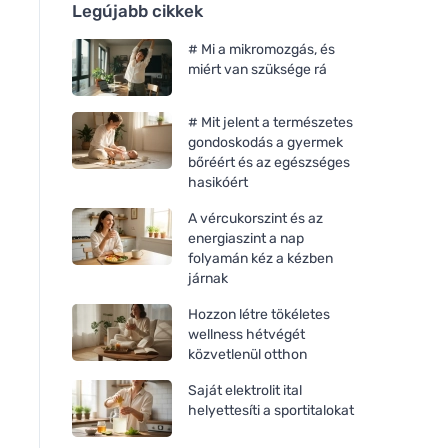
Legújabb cikkek
# Mi a mikromozgás, és
miért van szüksége rá
# Mit jelent a természetes
gondoskodás a gyermek
bőréért és az egészséges
hasikóért
A vércukorszint és az
energiaszint a nap
folyamán kéz a kézben
járnak
Hozzon létre tökéletes
wellness hétvégét
közvetlenül otthon
Saját elektrolit ital
helyettesíti a sportitalokat