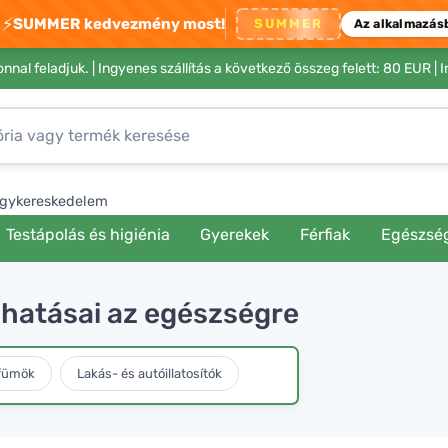
⚡
SUMMER kedvezmény most!
SUMMER
Az alkalmazás
nnal feladjuk. |
Ingyenes szállítás a következő összeg felett: 80 EUR
| 
gykereskedelem
Testápolás és higiénia
Gyerekek
Férfiak
Egészsé
y hatásai az egészségre
rfümök
Lakás- és autóillatosítók