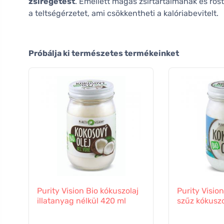
zsírégetést
. Emellett magas zsírtartalmának és ro
a teltségérzetet, ami csökkentheti a kalóriabevitelt.
Próbálja ki természetes termékeinket
Purity Vision Bio kókuszolaj
Purity Vision
illatanyag nélkül 420 ml
szűz kókuszo