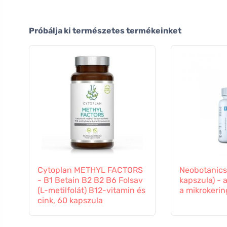
Próbálja ki természetes termékeinket
Cytoplan METHYL FACTORS
Neobotanics
- B1 Betain B2 B2 B6 Folsav
kapszula) - 
(L-metilfolát) B12-vitamin és
a mikrokeri
cink, 60 kapszula