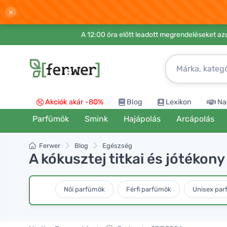
×
A 12:00 óra előtt leadott megrendeléseket azo
Akciók akár -80%
Blog
Lexikon
Na
Parfümök
Smink
Hajápolás
Arcápolás
Ferwer
Blog
Egészség
A kókusztej titkai és jótékon
Női parfümök
Férfi parfümök
Unisex pa