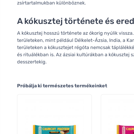
zsírtartalmukban különböznek.
A kókusztej története és ere
A kókusztej hosszú története az ókorig nyúlik vissz
területeken, mint például Délkelet-Ázsia, India, a Ka
területeken a kókusztejet régóta nemcsak táplálé
és rituálékban is. Az ázsiai kultúrákban a kókusztej
desszertekig.
Próbálja ki természetes termékeinket