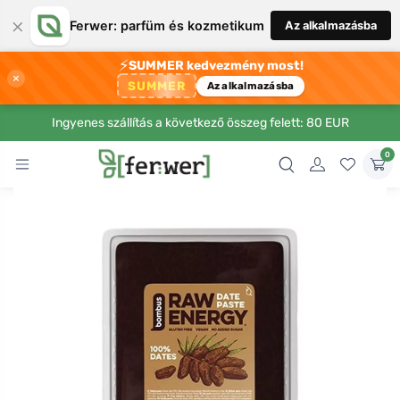
×
Ferwer: parfüm és kozmetikum
Az alkalmazásba
⚡
SUMMER kedvezmény most!
×
SUMMER
Az alkalmazásba
Ingyenes szállítás a következő összeg felett: 80 EUR
0