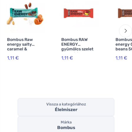
Bombus Raw
Bombus RAW
Bombus
energy salty
ENERGY
energy 
caramel &
gyümölcs szelet
beans 5
peanuts 50g
mangó és
1,11 €
1,11 €
1,11 €
kesudió
Vissza a kategóriához
Élelmiszer
Márka
Bombus