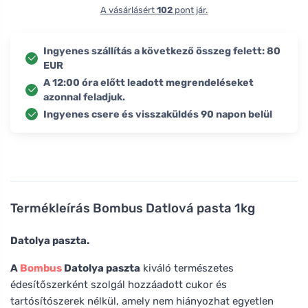
A vásárlásért
102
pont jár.
Ingyenes szállítás a következő összeg felett: 80
EUR
A 12:00 óra előtt leadott megrendeléseket
azonnal feladjuk.
Ingyenes csere és visszaküldés 90 napon belül
Termékleírás
Bombus Datlová pasta 1kg
Datolya paszta.
A
Bombus
Datolya paszta
kiváló természetes
édesítőszerként szolgál hozzáadott cukor és
tartósítószerek nélkül, amely nem hiányozhat egyetlen