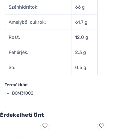
Szénhidrátok:
66 g
Amelyből cukrok:
61,7 g
Rost:
12,0 g
Fehérjék:
2,3 g
Só:
0,5 g
Termékkód
BOM31002
Érdekelheti Önt