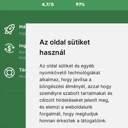
4,7/5
97%
Másnapra és ingyenesen
Ingyenes szállítás a következő összeg felett: 80 EUR
Az oldal sütiket
Ingyenes csere és visszaküldés
használ
Rendelését 90 napon belül bármikor visszaküldheti vagy
kicserélheti.
Az oldal sütiket és egyéb
Támogatjuk a Trees.org-ot
nyomkövető technológiákat
Minden megrendelésért ültetünk egy fát! Bővebben
Rólunk
.
alkalmaz, hogy javítsa a
böngészési élményét, azzal hogy
személyre szabott tartalmakat és
célzott hirdetéseket jelenít meg,
és elemzi a weboldalunk
forgalmát, hogy megtudjuk
honnan érkeztek a látogatóink.