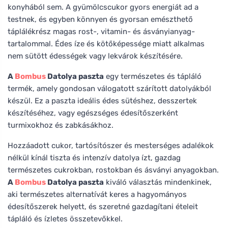
konyhából sem. A gyümölcscukor gyors energiát ad a
testnek, és egyben könnyen és gyorsan emészthető
táplálékrész magas rost-, vitamin- és ásványianyag-
tartalommal. Édes íze és kötőképessége miatt alkalmas
nem sütött édességek vagy lekvárok készítésére.
A
Bombus
Datolya paszta
egy természetes és tápláló
termék, amely gondosan válogatott szárított datolyákból
készül. Ez a paszta ideális édes sütéshez, desszertek
készítéséhez, vagy egészséges édesítőszerként
turmixokhoz és zabkásákhoz.
Hozzáadott cukor, tartósítószer és mesterséges adalékok
nélkül kínál tiszta és intenzív datolya ízt, gazdag
természetes cukrokban, rostokban és ásványi anyagokban.
A
Bombus
Datolya paszta
kiváló választás mindenkinek,
aki természetes alternatívát keres a hagyományos
édesítőszerek helyett, és szeretné gazdagítani ételeit
tápláló és ízletes összetevőkkel.