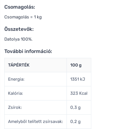
Csomagolás:
Csomagolás = 1 kg
Összetevők:
Datolya 100%.
További információ:
TÁPÉRTÉK
100 g
Energia:
1351 kJ
Kalória:
323 Kcal
Zsírok:
0,3 g
Amelyből telített zsírsavak:
0,2 g