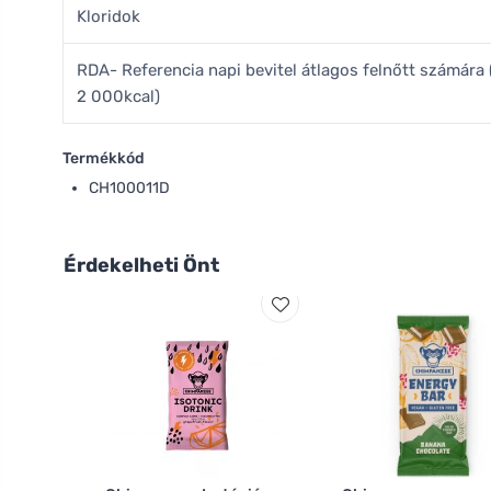
Kloridok
RDA- Referencia napi bevitel átlagos felnőtt számár
2 000kcal)
Termékkód
CH100011D
Érdekelheti Önt