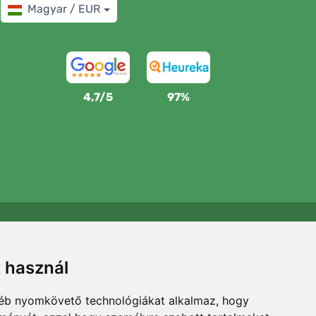
Magyar / EUR
4,7/5
97%
Támogatjuk a Trees.org-ot
Minden megrendelésért ültetünk egy fát! Bővebben
t használ
Rólunk
.
gyéb nyomkövető technológiákat alkalmaz, hogy