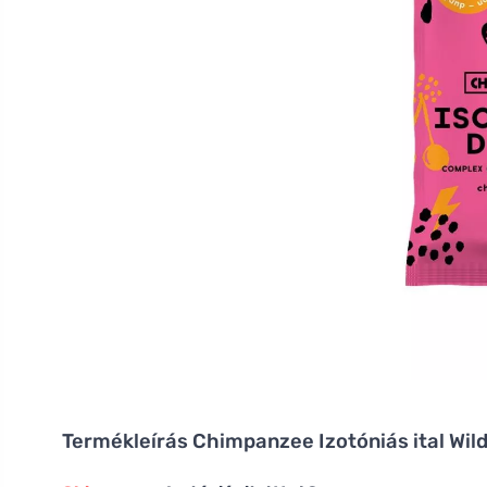
Termékleírás
Chimpanzee Izotóniás ital Wil