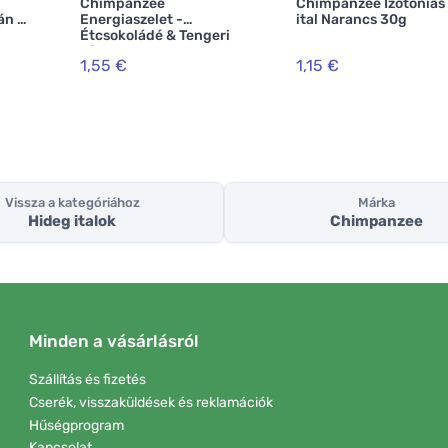
Chimpanzee
Chimpanzee Izotóniás
án &
Energiaszelet -
ital Narancs 30g
Étcsokoládé & Tengeri
sósav
1,55 €
1,15 €
Vissza a kategóriához
Márka
Hideg italok
Chimpanzee
Minden a vásárlásról
Szállítás és fizetés
Cserék, visszaküldések és reklamációk
Hűségprogram
Kapcsolat