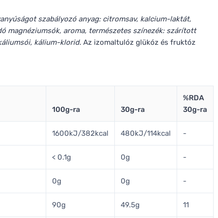
anyúságot szabályozó anyag: citromsav, kalcium-laktát,
ódó magnéziumsók, aroma, természetes színezék: szárított
káliumsói, kálium-klorid.
Az izomaltulóz glükóz és fruktóz
%RDA
100g-ra
30g-ra
30g-ra
1600kJ/382kcal
480kJ/114kcal
-
< 0.1g
0g
-
0g
0g
-
90g
49.5g
11