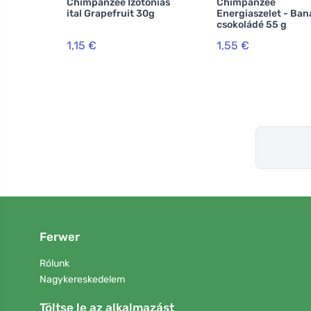
Chimpanzee Izotóniás
Chimpanzee
ital Grapefruit 30g
Energiaszelet - Ban
csokoládé 55 g
1,15 €
1,55 €
Ferwer
Rólunk
Nagykereskedelem
Töltse le az alkalmazást