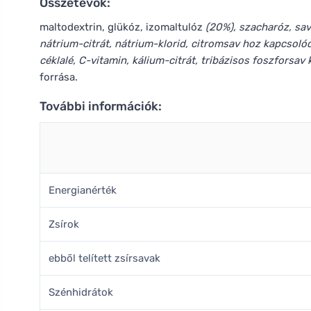
Összetevők:
maltodextrin, glükóz, izomaltulóz
(20%), szacharóz, sav
nátrium-citrát, nátrium-klorid, citromsav hoz kapcsol
céklalé, C-vitamin, kálium-citrát, tribázisos foszforsav 
forrása.
További információk:
Energianérték
Zsírok
ebből telített zsírsavak
Szénhidrátok