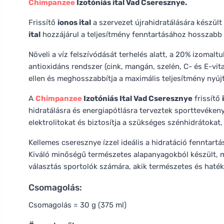
Chimpanzee
Izotóniás ital Vad Cseresznye.
Frissítő
ionos ital
a szervezet újrahidratálására készült
ital
hozzájárul a teljesítmény fenntartásához hosszabb fi
Növeli a víz felszívódását terhelés alatt, a 20% izomalt
antioxidáns rendszer (cink, mangán, szelén, C- és E-vit
ellen és meghosszabbítja a maximális teljesítmény nyú
A
Chimpanzee
Izotóniás Ital Vad Cseresznye
frissítő
hidratálásra és energiapótlásra terveztek sporttevékenys
elektrolitokat és biztosítja a szükséges szénhidrátokat,
Kellemes cseresznye ízzel ideális a hidratáció fenntartá
Kiváló minőségű természetes alapanyagokból készült, m
választás sportolók számára, akik természetes és haté
Csomagolás:
Csomagolás = 30 g (375 ml)