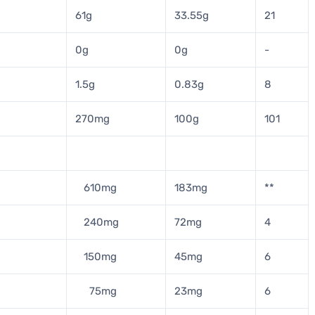
61g
33.55g
21
0g
0g
-
1.5g
0.83g
8
270mg
100g
101
610mg
183mg
**
240mg
72mg
4
150mg
45mg
6
75mg
23mg
6