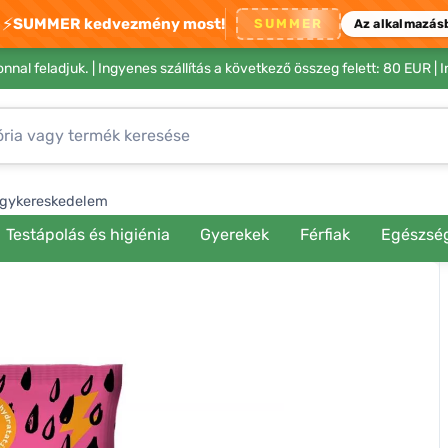
⚡
SUMMER kedvezmény most!
SUMMER
Az alkalmazás
nnal feladjuk. |
Ingyenes szállítás a következő összeg felett: 80 EUR
| 
gykereskedelem
Testápolás és higiénia
Gyerekek
Férfiak
Egészsé