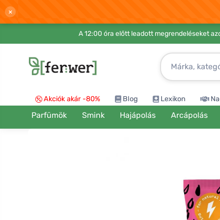
×
A 12:00 óra előtt leadott megrendeléseket azo
Akciók akár -80%
Blog
Lexikon
Na
Parfümök
Smink
Hajápolás
Arcápolás