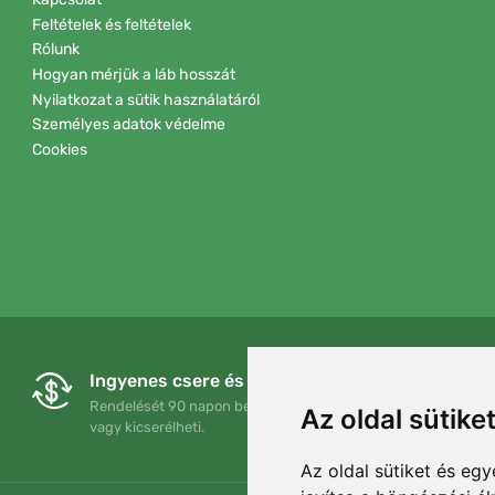
Feltételek és feltételek
Rólunk
Hogyan mérjük a láb hosszát
Nyilatkozat a sütik használatáról
Személyes adatok védelme
Cookies
Ingyenes csere és visszaküldés
Rendelését 90 napon belül bármikor visszaküldheti
Az oldal sütike
vagy kicserélheti.
Az oldal sütiket és e