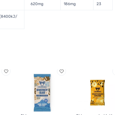
620mg
186mg
23
a (8400kJ/