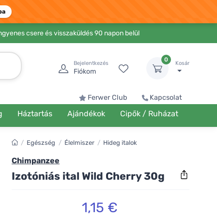
ba
Ingyenes csere és visszaküldés 90 napon belül
0
Bejelentkezés
Kosár
Fiókom
Ferwer Club
Kapcsolat
g
Háztartás
Ajándékok
Cipők / Ruházat
/
Egészség
/
Élelmiszer
/
Hideg italok
Chimpanzee
Izotóniás ital Wild Cherry 30g
1,15 €