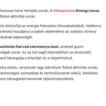
 hosszan tartó terhelés során. A
Chimpanzee
Energy ionos
zikai aktivitás során.
ulóz biztosítja az energia fokozatos felszabadulását, hatékony
aminok) hozzájárul a sejtek védelméhez az oxidatív stressz
jtásának képességét.
izotóniás ital vad cseresznye ízzel,
amelyet gyors
égek során. Ez az ital segít helyreállítani az elvesztett
 ami támogatja a kitartást és a teljesítményt.
sára edzés, versenyek vagy bármilyen fizikai aktivitás során.
esterséges színezékek és tartósítószerek nélkül, tökéletes
kony támogatást keresnek teljesítményükhöz.