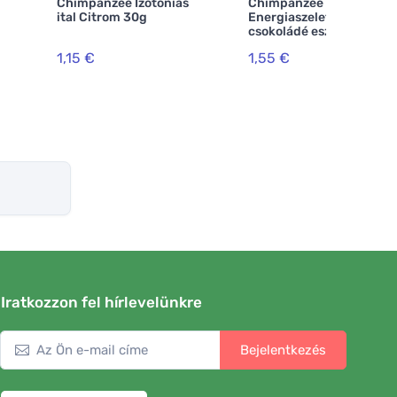
Chimpanzee Izotóniás
Chimpanzee
ital Citrom 30g
Energiaszelet -
csokoládé eszpresszó
1,15 €
1,55 €
Iratkozzon fel hírlevelünkre
Bejelentkezés