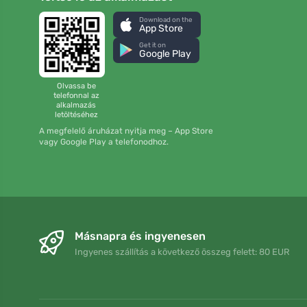
Download on the
App Store
Get it on
Google Play
Olvassa be
telefonnal az
alkalmazás
letöltéséhez
A megfelelő áruházat nyitja meg – App Store
vagy Google Play a telefonodhoz.
Másnapra és ingyenesen
Ingyenes szállítás a következő összeg felett: 80 EUR