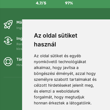
4,7/5
97%
Másnapra és ingyenesen
Ingyenes szállítás a következő összeg felett: 80 EUR
Az oldal sütiket
Ingyenes csere és visszaküldés
használ
Rendelését 90 napon belül bármikor visszaküldheti vagy
kicserélheti.
Az oldal sütiket és egyéb
Támogatjuk a Trees.org-ot
nyomkövető technológiákat
Minden megrendelésért ültetünk egy fát! Bővebben
Rólunk
.
alkalmaz, hogy javítsa a
böngészési élményét, azzal hogy
személyre szabott tartalmakat és
célzott hirdetéseket jelenít meg,
és elemzi a weboldalunk
forgalmát, hogy megtudjuk
honnan érkeztek a látogatóink.