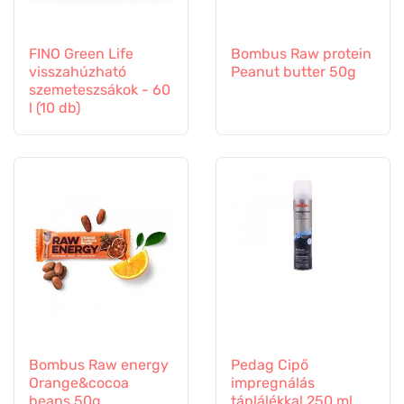
FINO Green Life
Bombus Raw protein
visszahúzható
Peanut butter 50g
szemeteszsákok - 60
l (10 db)
Bombus Raw energy
Pedag Cipő
Orange&cocoa
impregnálás
beans 50g
táplálékkal 250 ml