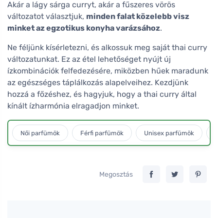
Akár a lágy sárga curryt, akár a fűszeres vörös
változatot választjuk,
minden falat közelebb visz
minket az egzotikus konyha varázsához
.
Ne féljünk kísérletezni, és alkossuk meg saját thai curry
változatunkat. Ez az étel lehetőséget nyújt új
ízkombinációk felfedezésére, miközben hűek maradunk
az egészséges táplálkozás alapelveihez. Kezdjünk
hozzá a főzéshez, és hagyjuk, hogy a thai curry által
kínált ízharmónia elragadjon minket.
Női parfümök
Férfi parfümök
Unisex parfümök
L
Megosztás