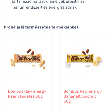
tartalmazó források, amelyek erősítik az
immunrendszert és energiát adnak.
Próbálja ki természetes termékeinket
Bombus Raw energy
Bombus Raw energy
Peanut&dates 50g
Banana&coconut
50g