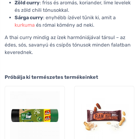
Zöld curry
: friss és aromás, koriander, lime levelek
és zöld chili tónusokkal.
Sárga curry
: enyhébb ízével tűnik ki, amit a
kurkuma
és római kömény ad neki.
A thai curry mindig az ízek harmóniájával társul – az
édes, sós, savanyú és csípős tónusok minden falatban
keverednek.
Próbálja ki természetes termékeinket