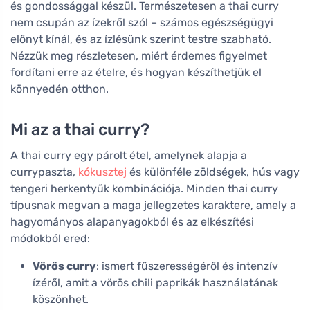
és gondossággal készül. Természetesen a thai curry
nem csupán az ízekről szól – számos egészségügyi
előnyt kínál, és az ízlésünk szerint testre szabható.
Nézzük meg részletesen, miért érdemes figyelmet
fordítani erre az ételre, és hogyan készíthetjük el
könnyedén otthon.
Mi az a thai curry?
A thai curry egy párolt étel, amelynek alapja a
currypaszta,
kókusztej
és különféle zöldségek, hús vagy
tengeri herkentyűk kombinációja. Minden thai curry
típusnak megvan a maga jellegzetes karaktere, amely a
hagyományos alapanyagokból és az elkészítési
módokból ered:
Vörös curry
: ismert fűszerességéről és intenzív
ízéről, amit a vörös chili paprikák használatának
köszönhet.