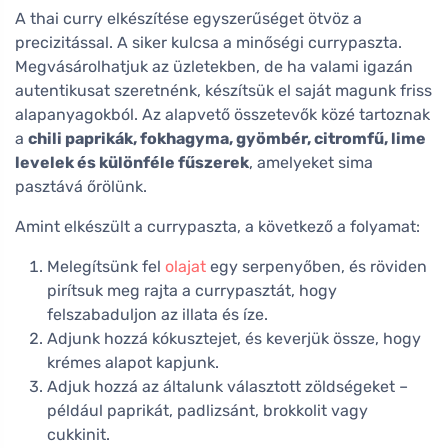
A thai curry elkészítése egyszerűséget ötvöz a
precizitással. A siker kulcsa a minőségi currypaszta.
Megvásárolhatjuk az üzletekben, de ha valami igazán
autentikusat szeretnénk, készítsük el saját magunk friss
alapanyagokból. Az alapvető összetevők közé tartoznak
a
chili paprikák, fokhagyma, gyömbér, citromfű, lime
levelek és különféle fűszerek
, amelyeket sima
pasztává őrölünk.
Amint elkészült a currypaszta, a következő a folyamat:
Melegítsünk fel
olajat
egy serpenyőben, és röviden
pirítsuk meg rajta a currypasztát, hogy
felszabaduljon az illata és íze.
Adjunk hozzá kókusztejet, és keverjük össze, hogy
krémes alapot kapjunk.
Adjuk hozzá az általunk választott zöldségeket –
például paprikát, padlizsánt, brokkolit vagy
cukkinit.