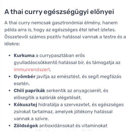
A thai curry egészségügyi előnyei
A thai curry nemcsak gasztronómiai élmény, hanem
példa arra is, hogy az egészséges étel lehet ízletes.
Összetevői számos pozitív hatással vannak a testre és a
lélekre:
Kurkuma
a currypasztában erős
gyulladáscsökkentő hatással bír, és támogatja az
immunrendszert
.
Gyömbér
javítja az emésztést, és segít megfázás
esetén.
Chili paprikák
serkentik az anyagcserét, és
elősegítik a kalóriák elégetését.
Kókusztej
hidratálja a szervezetet, és egészséges
zsírokat tartalmaz, amelyek jótékony hatással
vannak a szívre.
Zöldségek
antioxidánsokat és vitaminokat