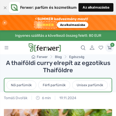
×
Ferwer: parfüm és kozmetikum
Az alkalmazásba
⚡
SUMMER kedvezmény most!
×
SUMMER
Az alkalmazásba
Ingyenes szállítás a következő összeg felett: 80 EUR
0
Ferwer
Blog
Egészség
A thaiföldi curry elrepít az egzotikus
Thaiföldre
Női parfümök
Férfi parfümök
Unisex parfümök
L
Tomáš Dvořák
6 min
19.11.2024