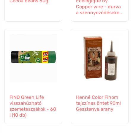
Cocoa beans 50g
Ecologique by
Copper wire - durva
a szennyeződéseken,
puha a felületeken
FINO Green Life
Henné Color Finom
visszahúzható
tejszínes öntet 90ml
szemeteszsákok - 60
Gesztenye arany
l (10 db)