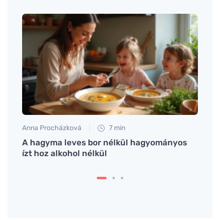
Anna Procházková
7 min
Tomáš
z az
A hagyma leves bor nélkül hagyományos
Békag
ízt hoz alkohol nélkül
amely