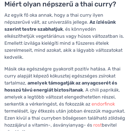
Miért olyan népszerű a thai curry?
Az egyik fő oka annak, hogy a thai curry ilyen
népszerűvé vált, az univerzális jellege.
Az ízlésünk
szerint testre szabhatjuk
, és könnyedén
elkészíthetjük vegetáriánus vagy húsos változatban is.
Emellett ízvilága kielégíti mind a fűszeres ételek
szerelmeseit, mind azokat, akik a lágyabb változatokat
kedvelik.
Másik oka egészségre gyakorolt pozitív hatása. A thai
curry alapját képező kókusztej egészséges zsírokat
tartalmaz,
amelyek támogatják az anyagcserét és
hosszú távú energiát biztosítanak
. A chili paprikák,
amelyek a legtöbb változat elengedhetetlen részei,
serkentik a vérkeringést, és fokozzák az
endorfinok
termelését, így étkezés után jobban érezzük magunkat.
Ezen kívül a thai curryben bőségesen található zöldség
hozzájárul a vitamin-, ásványianyag- és
rost
bevitel