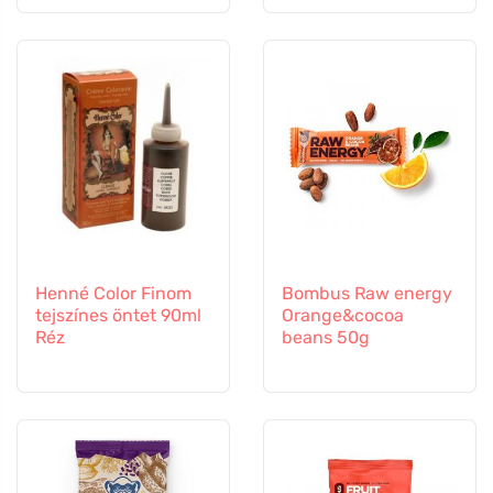
Henné Color Finom
Bombus Raw energy
tejszínes öntet 90ml
Orange&cocoa
Réz
beans 50g