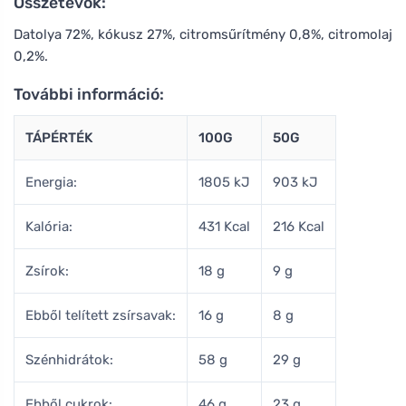
Összetevők:
Datolya 72%, kókusz 27%, citromsűrítmény 0,8%, citromolaj
0,2%.
További információ:
TÁPÉRTÉK
100G
50G
Energia:
1805 kJ
903 kJ
Kalória:
431 Kcal
216 Kcal
Zsírok:
18 g
9 g
Ebből telített zsírsavak:
16 g
8 g
Szénhidrátok:
58 g
29 g
Ebből cukrok:
46 g
23 g