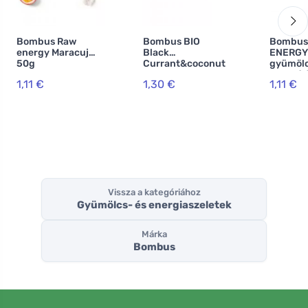
Bombus Raw
Bombus BIO
Bombus
energy Maracuja
Black
ENERGY
50g
Currant&coconut
gyümölc
50g
mangó 
1,11 €
1,30 €
1,11 €
kesudió
Vissza a kategóriához
Gyümölcs- és energiaszeletek
Márka
Bombus