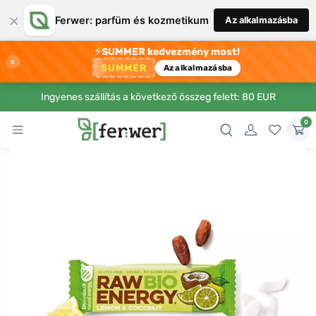
×
Ferwer: parfüm és kozmetikum
Az alkalmazásba
⚡
SUMMER kedvezmény most!
×
SUMMER
Az alkalmazásba
Ingyenes szállítás a következő összeg felett: 80 EUR
0