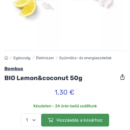
/
Egészség
/
Élelmiszer
/
Gyümölcs- és energiaszeletek
Bombus
BIO Lemon&coconut 50g
1,30 €
Készleten - 24 órán belül szállítunk
Hozzáadás a kosárhoz