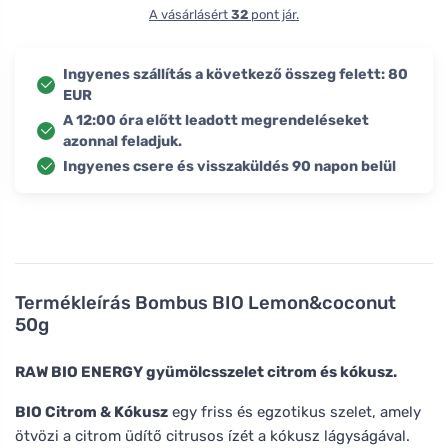
A vásárlásért
32
pont jár.
Ingyenes szállítás a következő összeg felett: 80
EUR
A 12:00 óra előtt leadott megrendeléseket
azonnal feladjuk.
Ingyenes csere és visszaküldés 90 napon belül
Termékleírás
Bombus BIO Lemon&coconut
50g
RAW BIO ENERGY gyümölcsszelet citrom és kókusz.
BIO Citrom & Kókusz
egy friss és egzotikus szelet, amely
ötvözi a citrom üdítő citrusos ízét a kókusz lágyságával.