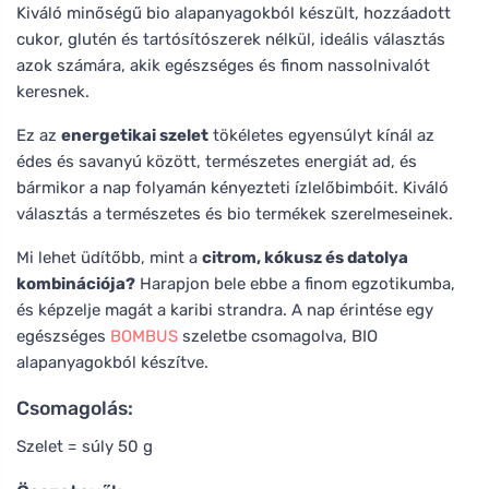
Kiváló minőségű bio alapanyagokból készült, hozzáadott
cukor, glutén és tartósítószerek nélkül, ideális választás
azok számára, akik egészséges és finom nassolnivalót
keresnek.
Ez az
energetikai szelet
tökéletes egyensúlyt kínál az
édes és savanyú között, természetes energiát ad, és
bármikor a nap folyamán kényezteti ízlelőbimbóit. Kiváló
választás a természetes és bio termékek szerelmeseinek.
Mi lehet üdítőbb, mint a
citrom, kókusz és datolya
kombinációja?
Harapjon bele ebbe a finom egzotikumba,
és képzelje magát a karibi strandra. A nap érintése egy
egészséges
BOMBUS
szeletbe csomagolva, BIO
alapanyagokból készítve.
Csomagolás:
Szelet = súly 50 g