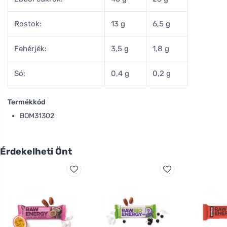
Rostok:
13 g
6,5 g
Fehérjék:
3,5 g
1,8 g
Só:
0,4 g
0,2 g
Termékkód
BOM31302
Érdekelheti Önt