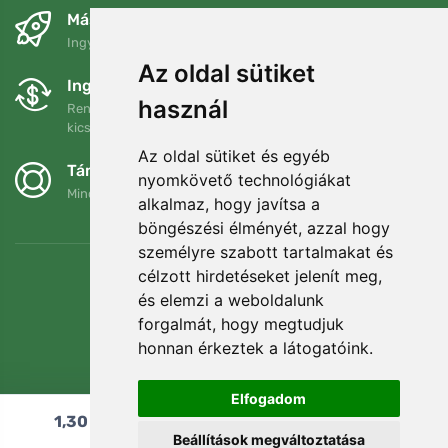
Másnapra és ingyenesen
Ingyenes szállítás a következő összeg felett: 80 EUR
Az oldal sütiket
Ingyenes csere és visszaküldés
használ
Rendelését 90 napon belül bármikor visszaküldheti vagy
kicserélheti.
Az oldal sütiket és egyéb
Támogatjuk a Trees.org-ot
nyomkövető technológiákat
Minden megrendelésért ültetünk egy fát! Bővebben
Rólunk
.
alkalmaz, hogy javítsa a
böngészési élményét, azzal hogy
személyre szabott tartalmakat és
célzott hirdetéseket jelenít meg,
és elemzi a weboldalunk
forgalmát, hogy megtudjuk
honnan érkeztek a látogatóink.
Elfogadom
1,30
€
Hozzáadás a kosárhoz
Beállítások megváltoztatása