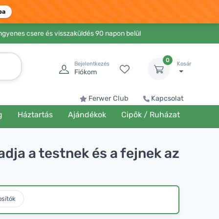
ba
Ingyenes csere és visszaküldés 90 napon belül
0
Bejelentkezés
Kosár
Fiókom
Ferwer Club
Kapcsolat
g
Háztartás
Ajándékok
Cipők / Ruházat
ja a testnek és a fejnek az
osítók