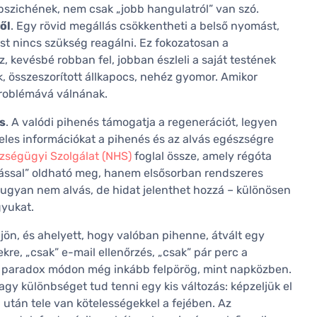
pszichének, nem csak „jobb hangulatról” van szó.
ől
. Egy rövid megállás csökkentheti a belső nyomást,
t nincs szükség reagálni. Ez fokozatosan a
 kevésbé robban fel, jobban észleli a saját testének
k, összeszorított állkapocs, nehéz gyomor. Amikor
 problémává válnának.
s
. A valódi pihenés támogatja a regenerációt, legyen
teles információkat a pihenés és az alvás egészségre
zségügyi Szolgálat (NHS)
foglal össze, amely régóta
rtással” oldható meg, hanem elsősorban rendszeres
ugyan nem alvás, de hidat jelenthet hozzá – különösen
gyukat.
jön, és ahelyett, hogy valóban pihenne, átvált egy
re, „csak” e-mail ellenőrzés, „csak” pár perc a
est paradox módon még inkább felpörög, mint napközben.
y különbséget tud tenni egy kis változás: képzeljük el
után tele van kötelességekkel a fejében. Az