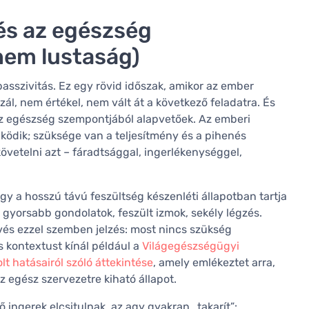
és az egészség
nem lustaság)
sszivitás. Ez egy rövid időszak, amikor az ember
zál, nem értékel, nem vált át a következő feladatra. És
 az egészség szempontjából alapvetőek. Az emberi
dik; szüksége van a teljesítmény és a pihenés
követelni azt – fáradtsággal, ingerlékenységgel,
gy a hosszú távú feszültség készenléti állapotban tartja
 gyorsabb gondolatok, feszült izmok, sekély légzés.
és ezzel szemben jelzés: most nincs szükség
 kontextust kínál például a
Világegészségügyi
lt hatásairól szóló áttekintése
, amely emlékeztet arra,
z egész szervezetre kiható állapot.
ő ingerek elcsitulnak, az agy gyakran „takarít”: