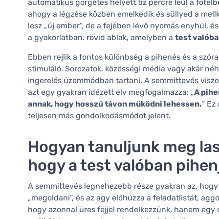
automatikus görgetés helyett tíz percre leül a fotelb
ahogy a légzése közben emelkedik és süllyed a mellk
lesz „új ember”, de a fejében lévő nyomás enyhül, é
a gyakorlatban: rövid ablak, amelyben a
test valób
Ebben rejlik a fontos különbség a pihenés és a szór
stimuláló. Sorozatok, közösségi média vagy akár néh
ingerelés üzemmódban tartani. A semmittevés visz
azt egy gyakran idézett elv megfogalmazza: „
A pihe
annak, hogy hosszú távon működni lehessen.
” Ez
teljesen más gondolkodásmódot jelent.
Hogyan tanuljunk meg lass
hogy a test valóban pihen
A semmittevés legnehezebb része gyakran az, hogy a
„megoldani”, és az agy előhúzza a feladatlistát, ag
hogy azonnal üres fejjel rendelkezzünk, hanem egy 