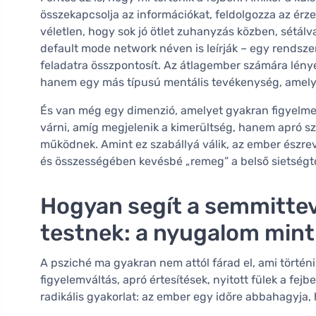
összekapcsolja az információkat, feldolgozza az érz
véletlen, hogy sok jó ötlet zuhanyzás közben, sétálv
default mode network néven is leírják – egy rendsze
feladatra összpontosít. Az átlagember számára lény
hanem egy más típusú mentális tevékenység, amely 
És van még egy dimenzió, amelyet gyakran figyelme
várni, amíg megjelenik a kimerültség, hanem apró s
működnek. Amint ez szabállyá válik, az ember észre
és összességében kevésbé „remeg” a belső sietségtő
Hogyan segít a semmittev
testnek: a nyugalom mint
A psziché ma gyakran nem attól fárad el, ami történi
figyelemváltás, apró értesítések, nyitott fülek a f
radikális gyakorlat: az ember egy időre abbahagyja,