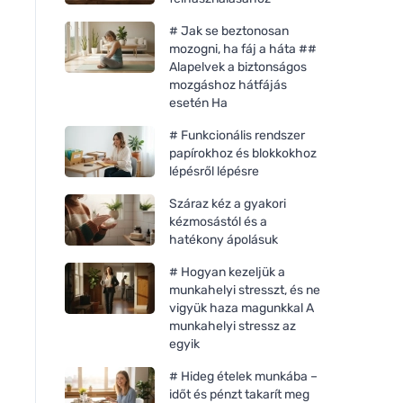
# Jak se beztonosan
mozogni, ha fáj a háta ##
Alapelvek a biztonságos
mozgáshoz hátfájás
esetén Ha
# Funkcionális rendszer
papírokhoz és blokkokhoz
lépésről lépésre
Száraz kéz a gyakori
kézmosástól és a
hatékony ápolásuk
# Hogyan kezeljük a
munkahelyi stresszt, és ne
vigyük haza magunkkal A
munkahelyi stressz az
egyik
# Hideg ételek munkába –
időt és pénzt takarít meg