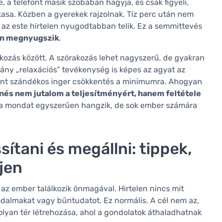
e, a telefont másik szobában hagyja, és csak figyeli,
asa. Közben a gyerekek rajzolnak. Tíz perc után nem
s az este hirtelen nyugodtabban telik. Ez a semmittevés
an megnyugszik
.
akozás között. A szórakozás lehet nagyszerű, de gyakran
ány „relaxációs” tevékenység is képes az agyat az
ont szándékos inger csökkentés a minimumra. Ahogyan
nés nem jutalom a teljesítményért, hanem feltétele
 a mondat egyszerűen hangzik, de sok ember számára
ítani és megállni: tippek,
jen
z ember találkozik önmagával. Hirtelen nincs mit
godalmakat vagy bűntudatot. Ez normális. A cél nem az,
olyan tér létrehozása, ahol a gondolatok áthaladhatnak