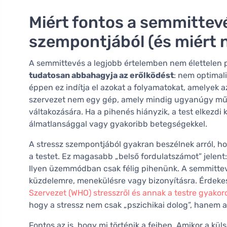
Miért fontos a semmittev
szempontjából (és miért 
A semmittevés a legjobb értelemben nem élettelen pa
tudatosan abbahagyja az erőlködést
: nem optimali
éppen ez indítja el azokat a folyamatokat, amelyek
szervezet nem egy gép, amely mindig ugyanúgy műkö
váltakozására. Ha a pihenés hiányzik, a test elkezdi 
álmatlansággal vagy gyakoribb betegségekkel.
A stressz szempontjából gyakran beszélnek arról, ho
a testet. Ez magasabb „belső fordulatszámot” jelent:
Ilyen üzemmódban csak félig pihenünk. A semmittev
küzdelemre, menekülésre vagy bizonyításra. Érdekes
Szervezet (WHO) stresszről és annak a testre gyakoro
hogy a stressz nem csak „pszichikai dolog”, hanem a
Fontos az is, hogy mi történik a fejben. Amikor a küls