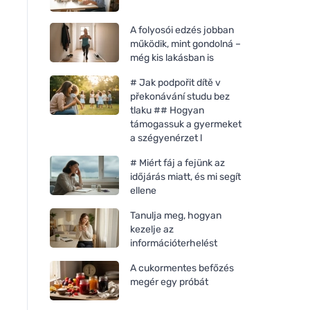
A folyosói edzés jobban
működik, mint gondolná –
még kis lakásban is
# Jak podpořit dítě v
překonávání studu bez
tlaku ## Hogyan
támogassuk a gyermeket
a szégyenérzet l
# Miért fáj a fejünk az
időjárás miatt, és mi segít
ellene
Tanulja meg, hogyan
Neobotanics Mood-Balance
Neobotanics Adapt
kezelje az
(60 kapszula) - a
(60 kapszula) - a vit
információterhelést
pszichológiai jólétért
és a mentális jólétér
A cukormentes befőzés
megér egy próbát