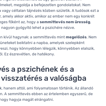
elmeket, megoldja a befejezetlen gondolatokat. Nem
a vagy céltalan tájnézés közben születik. A tudósok ezt a
r, amely akkor aktív, amikor az ember nem egy konkrét
eges főként az, hogy a
semmittevés nem üresség
,
nagyon gyógyító lehet a pszichére nézve.
n kívül hagynak: a semmittevés mint
megelőzés
. Nem
züneteket beiktatni a napba, amelyek szelepként
veszi, hogy könnyebben lélegzik, könnyebben elalszik,
l. Ez észrevétlen, de hatékony.
és a pszichének és a
 visszatérés a valóságba
k, hanem attól, ami folyamatosan történik. Az állandó
ejben. A semmittevés ebben az értelemben egyszerű, de
 hogy hagyja magát elrángatni.