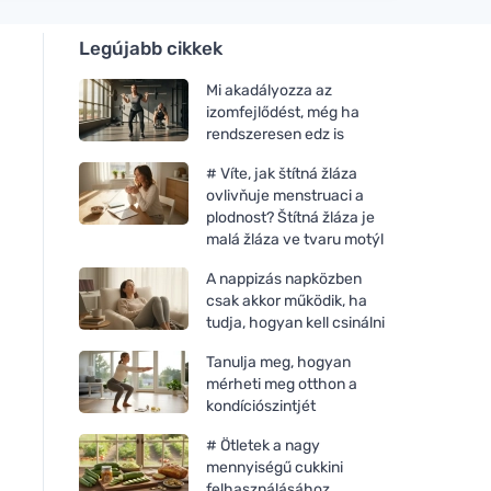
Legújabb cikkek
Mi akadályozza az
izomfejlődést, még ha
rendszeresen edz is
# Víte, jak štítná žláza
ovlivňuje menstruaci a
plodnost? Štítná žláza je
malá žláza ve tvaru motýl
A nappizás napközben
csak akkor működik, ha
tudja, hogyan kell csinálni
Tanulja meg, hogyan
mérheti meg otthon a
kondíciószintjét
# Ötletek a nagy
mennyiségű cukkini
felhasználásához