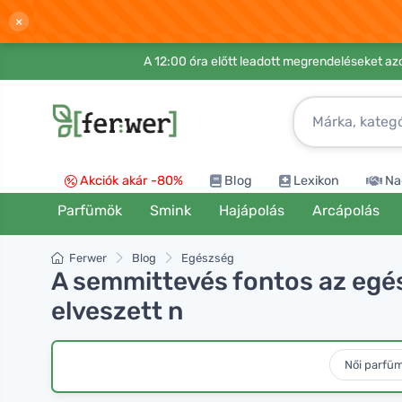
×
A 12:00 óra előtt leadott megrendeléseket azo
Akciók akár -80%
Blog
Lexikon
Na
Parfümök
Smink
Hajápolás
Arcápolás
Ferwer
Blog
Egészség
A semmittevés fontos az egés
elveszett n
Női parfü