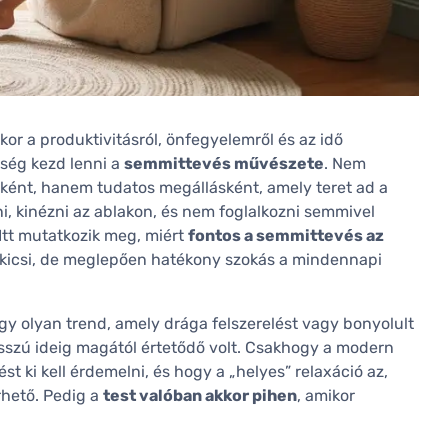
or a produktivitásról, önfegyelemről és az idő
zség kezd lenni a
semmittevés művészete
. Nem
ként, hanem tudatos megállásként, amely teret ad a
i, kinézni az ablakon, és nem foglalkozni semmivel
Itt mutatkozik meg, miért
fontos a semmittevés az
gy kicsi, de meglepően hatékony szokás a mindennapi
egy olyan trend, amely drága felszerelést vagy bonyolult
osszú ideig magától értetődő volt. Csakhogy a modern
t ki kell érdemelni, és hogy a „helyes” relaxáció az,
rhető. Pedig a
test valóban akkor pihen
, amikor