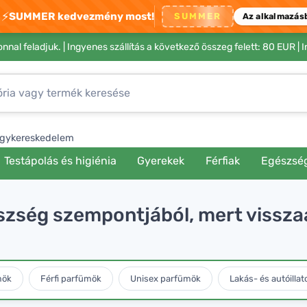
⚡
SUMMER kedvezmény most!
SUMMER
Az alkalmazás
nnal feladjuk. |
Ingyenes szállítás a következő összeg felett: 80 EUR
| 
gykereskedelem
Testápolás és higiénia
Gyerekek
Férfiak
Egészsé
zség szempontjából, mert visszaad
mök
Férfi parfümök
Unisex parfümök
Lakás- és autóillat