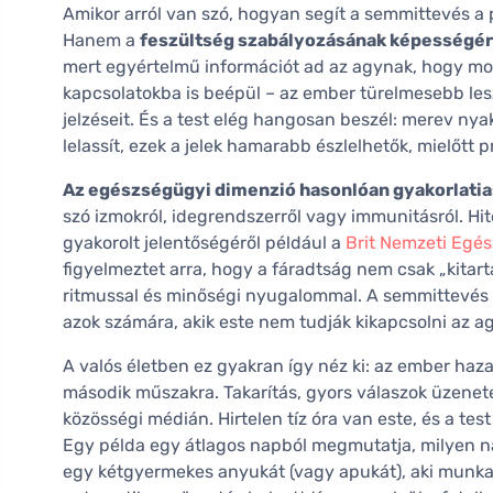
Amikor arról van szó, hogyan segít a semmittevés a 
Hanem a
feszültség szabályozásának képességér
mert egyértelmű információt ad az agynak, hogy mos
kapcsolatokba is beépül – az ember türelmesebb lesz,
jelzéseit. És a test elég hangosan beszél: merev nya
lelassít, ezek a jelek hamarabb észlelhetők, mielőtt
Az egészségügyi dimenzió hasonlóan gyakorlatia
szó izmokról, idegrendszerről vagy immunitásról. Hi
gyakorolt jelentőségéről például a
Brit Nemzeti Egés
figyelmeztet arra, hogy a fáradtság nem csak „kita
ritmussal és minőségi nyugalommal. A semmittevés 
azok számára, akik este nem tudják kikapcsolni az a
A valós életben ez gyakran így néz ki: az ember haza
második műszakra. Takarítás, gyors válaszok üzenetek
közösségi médián. Hirtelen tíz óra van este, és a t
Egy példa egy átlagos napból megmutatja, milyen nag
egy kétgyermekes anyukát (vagy apukát), aki munka 