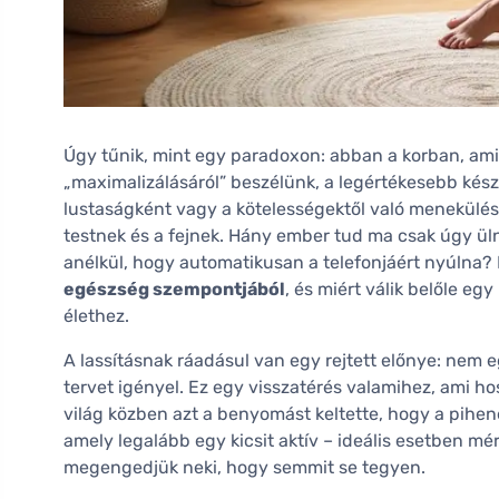
Úgy tűnik, mint egy paradoxon: abban a korban, amik
„maximalizálásáról” beszélünk, a legértékesebb kés
lustaságként vagy a kötelességektől való menekülés
testnek és a fejnek. Hány ember tud ma csak úgy üln
anélkül, hogy automatikusan a telefonjáért nyúlna? 
egészség szempontjából
, és miért válik belőle e
élethez.
A lassításnak ráadásul van egy rejtett előnye: nem 
tervet igényel. Ez egy visszatérés valamihez, ami h
világ közben azt a benyomást keltette, hogy a pihenés
amely legalább egy kicsit aktív – ideális esetben mé
megengedjük neki, hogy semmit se tegyen.