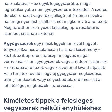
használatával – az egyik legegyszerűbb, mégis
leghatékonyabb nem gyógyszeres intézkedés. A szoros
derekú ruházat vagy fűző jellegű fehérnemű növeli a
hasüregi nyomást, ezáltal ismét megkönnyíti a refluxot.
Még az otthoni környezet látszólag apró részletei is
szerepet játszhatnak tehát.
A gyógyszerek
egy másik figyelmen kívül hagyott
tényező. Számos általánosan használt készítmény –
köztük az ibuprofen, az aszpirin, egyes magas
vérnyomás elleni gyógyszerek vagy antidepresszánsok
– ronthatja a refluxot, vagy közvetlenül kiválthatja azt.
Ha a tünetek röviddel egy új gyógyszer megkezdése
után jelentkeztek vagy súlyosbodtak, érdemes ezt a
lehetőséget megbeszélni az orvossal.
Kíméletes tippek a felesleges
vegyszerek nélküli enyhüléshez