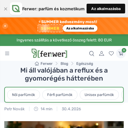
×
Ferwer: parfüm és kozmetikum
Az alkalmazásba
⚡
SUMMER kedvezmény most!
×
SUMMER
Az alkalmazásba
Ingyenes szállítás a következő összeg felett: 80 EUR
0
Ferwer
Blog
Egészség
Mi áll valójában a reflux és a
gyomorégés hátterében
Női parfümök
Férfi parfümök
Unisex parfümök
L
Petr Novák
14 min
30.4.2026