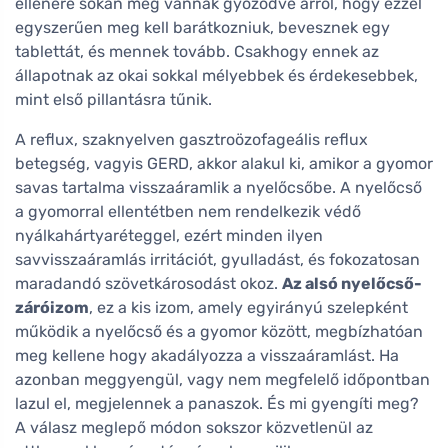
ellenére sokan meg vannak győződve arról, hogy ezzel
egyszerűen meg kell barátkozniuk, bevesznek egy
tablettát, és mennek tovább. Csakhogy ennek az
állapotnak az okai sokkal mélyebbek és érdekesebbek,
mint első pillantásra tűnik.
A reflux, szaknyelven gasztroözofageális reflux
betegség, vagyis GERD, akkor alakul ki, amikor a gyomor
savas tartalma visszaáramlik a nyelőcsőbe. A nyelőcső
a gyomorral ellentétben nem rendelkezik védő
nyálkahártyaréteggel, ezért minden ilyen
savvisszaáramlás irritációt, gyulladást, és fokozatosan
maradandó szövetkárosodást okoz.
Az alsó nyelőcső-
záróizom
, ez a kis izom, amely egyirányú szelepként
működik a nyelőcső és a gyomor között, megbízhatóan
meg kellene hogy akadályozza a visszaáramlást. Ha
azonban meggyengül, vagy nem megfelelő időpontban
lazul el, megjelennek a panaszok. És mi gyengíti meg?
A válasz meglepő módon sokszor közvetlenül az