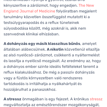
kényszerítve a záróizmot, hogy engedjen.
The New
England Journal of Medicine
folyóiratban megjelent
tanulmány közvetlen összefüggést mutatott ki a
testsúlygyarapodás és a reflux tüneteinek
súlyosbodása között, még azoknál is, akik nem
szenvednek klinikai elhízásban.
A dohányzás egy másik klasszikus bűnös
, amelyet
általában alábecsülnek.
A nikotin
közvetlenül ellazítja
az alsó nyelőcső-záróizmot, csökkenti a nyáltermelést
és lassítja a nyelőcső mozgását. Az eredmény az, hogy
a dohányos ember szinte ideális feltételeket teremt a
reflux kialakulásához. De még a passzív dohányzás
vagy a füstös környezetben való rendszeres
tartózkodás is irritálhatja a nyálkahártyát és
hozzájárulhat a panaszokhoz.
A stressz
önmagában is egy fejezet. A krónikus
stressz
megváltoztatja az emésztőrendszer mozgékonyságát,