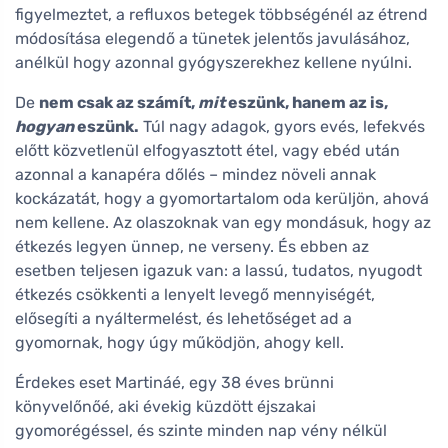
figyelmeztet, a refluxos betegek többségénél az étrend
módosítása elegendő a tünetek jelentős javulásához,
anélkül hogy azonnal gyógyszerekhez kellene nyúlni.
De
nem csak az számít,
mit
eszünk, hanem az is,
hogyan
eszünk.
Túl nagy adagok, gyors evés, lefekvés
előtt közvetlenül elfogyasztott étel, vagy ebéd után
azonnal a kanapéra dőlés – mindez növeli annak
kockázatát, hogy a gyomortartalom oda kerüljön, ahová
nem kellene. Az olaszoknak van egy mondásuk, hogy az
étkezés legyen ünnep, ne verseny. És ebben az
esetben teljesen igazuk van: a lassú, tudatos, nyugodt
étkezés csökkenti a lenyelt levegő mennyiségét,
elősegíti a nyáltermelést, és lehetőséget ad a
gyomornak, hogy úgy működjön, ahogy kell.
Érdekes eset Martináé, egy 38 éves brünni
könyvelőnőé, aki évekig küzdött éjszakai
gyomorégéssel, és szinte minden nap vény nélkül