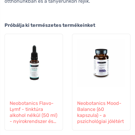
otthonunkban és a tányérunkon rejlik.
Próbálja ki természetes termékeinket
Neobotanics Flavo-
Neobotanics Mood-
Lymf - tinktúra
Balance (60
alkohol nélkül (50 ml)
kapszula) - a
- nyirokrendszer és
pszichológiai jólétért
érrendszer