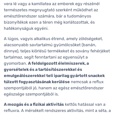
vera lé vagy a kamillatea az emberek egy részénél
természetes megnyugtató szerként működhet az
emésztőrendszer számára, bár a tudományos
bizonyítékok ezen a téren még korlátozottak, és
hatékonyságuk egyéni.
A lúgos, vagyis alkalikus étrend, amely zöldségeket,
alacsonyabb savtartalmú gyümölcsöket (banán,
dinnye), teljes kiőrlésű termékeket és sovány fehérjéket
tartalmaz, segít fenntartani az egyensúlyt a
gyomorban.
A feldolgozott élelmiszerek, a
gyorsételek és a tartósítószerekkel és
emulgeálószerekkel teli iparilag gyártott snackek
túlzott fogyasztásának kerülése
nemcsak a reflux
szempontjából jó, hanem az egész emésztőrendszer
egészsége szempontjából is.
A mozgás és a fizikai aktivitás
kettős hatással van a
refluxra. A mérsékelt rendszeres aktivitás, mint a séta, a