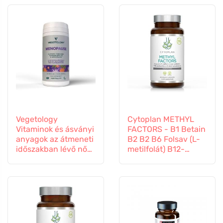
Vegetology
Cytoplan METHYL
Vitaminok és ásványi
FACTORS - B1 Betain
anyagok az átmeneti
B2 B2 B6 Folsav (L-
időszakban lévő nők
metilfolát) B12-
számára, 60
vitamin és cink, 60
kapszula
kapszula