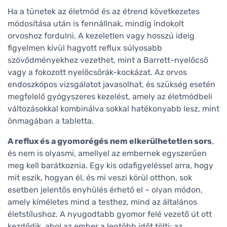
Ha a tünetek az életmód és az étrend következetes
módosítása után is fennállnak, mindig indokolt
orvoshoz fordulni. A kezeletlen vagy hosszú ideig
figyelmen kívül hagyott reflux súlyosabb
szövődményekhez vezethet, mint a Barrett-nyelőcső
vagy a fokozott nyelőcsőrák-kockázat. Az orvos
endoszkópos vizsgálatot javasolhat, és szükség esetén
megfelelő gyógyszeres kezelést, amely az életmódbeli
változásokkal kombinálva sokkal hatékonyabb lesz, mint
önmagában a tabletta.
A reflux és a gyomorégés nem elkerülhetetlen sors
,
és nem is olyasmi, amellyel az embernek egyszerűen
meg kell barátkoznia. Egy kis odafigyeléssel arra, hogy
mit eszik, hogyan él, és mi veszi körül otthon, sok
esetben jelentős enyhülés érhető el – olyan módon,
amely kíméletes mind a testhez, mind az általános
életstílushoz. A nyugodtabb gyomor felé vezető út ott
kezdődik, ahol az ember a legtöbb időt tölti: az