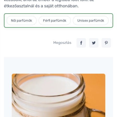
étkezőasztalnál és a saját otthonában.
Női parfümök
Férfi parfümök
Unisex parfümök
L
Megosztás