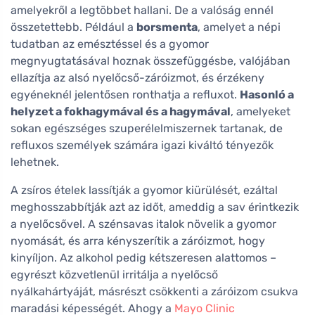
amelyekről a legtöbbet hallani. De a valóság ennél
összetettebb. Például a
borsmenta
, amelyet a népi
tudatban az emésztéssel és a gyomor
megnyugtatásával hoznak összefüggésbe, valójában
ellazítja az alsó nyelőcső-záróizmot, és érzékeny
egyéneknél jelentősen ronthatja a refluxot.
Hasonló a
helyzet a fokhagymával és a hagymával
, amelyeket
sokan egészséges szuperélelmiszernek tartanak, de
refluxos személyek számára igazi kiváltó tényezők
lehetnek.
A zsíros ételek lassítják a gyomor kiürülését, ezáltal
meghosszabbítják azt az időt, ameddig a sav érintkezik
a nyelőcsővel. A szénsavas italok növelik a gyomor
nyomását, és arra kényszerítik a záróizmot, hogy
kinyíljon. Az alkohol pedig kétszeresen alattomos –
egyrészt közvetlenül irritálja a nyelőcső
nyálkahártyáját, másrészt csökkenti a záróizom csukva
maradási képességét. Ahogy a
Mayo Clinic