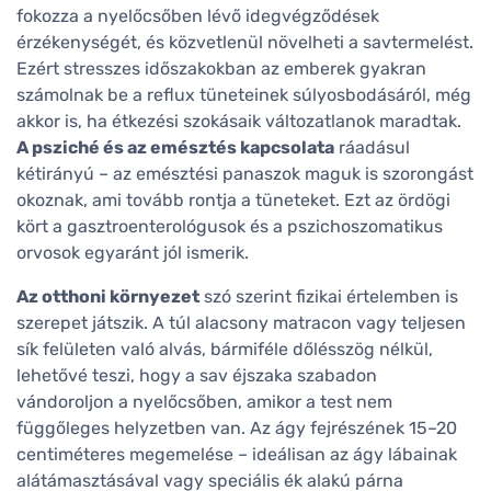
fokozza a nyelőcsőben lévő idegvégződések
érzékenységét, és közvetlenül növelheti a savtermelést.
Ezért stresszes időszakokban az emberek gyakran
számolnak be a reflux tüneteinek súlyosbodásáról, még
akkor is, ha étkezési szokásaik változatlanok maradtak.
A psziché és az emésztés kapcsolata
ráadásul
kétirányú – az emésztési panaszok maguk is szorongást
okoznak, ami tovább rontja a tüneteket. Ezt az ördögi
kört a gasztroenterológusok és a pszichoszomatikus
orvosok egyaránt jól ismerik.
Az otthoni környezet
szó szerint fizikai értelemben is
szerepet játszik. A túl alacsony matracon vagy teljesen
sík felületen való alvás, bármiféle dőlésszög nélkül,
lehetővé teszi, hogy a sav éjszaka szabadon
vándoroljon a nyelőcsőben, amikor a test nem
függőleges helyzetben van. Az ágy fejrészének 15–20
centiméteres megemelése – ideálisan az ágy lábainak
alátámasztásával vagy speciális ék alakú párna