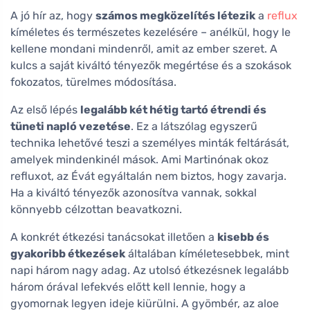
A jó hír az, hogy
számos megközelítés létezik
a
reflux
kíméletes és természetes kezelésére – anélkül, hogy le
kellene mondani mindenről, amit az ember szeret. A
kulcs a saját kiváltó tényezők megértése és a szokások
fokozatos, türelmes módosítása.
Az első lépés
legalább két hétig tartó étrendi és
tüneti napló vezetése
. Ez a látszólag egyszerű
technika lehetővé teszi a személyes minták feltárását,
amelyek mindenkinél mások. Ami Martinónak okoz
refluxot, az Évát egyáltalán nem biztos, hogy zavarja.
Ha a kiváltó tényezők azonosítva vannak, sokkal
könnyebb célzottan beavatkozni.
A konkrét étkezési tanácsokat illetően a
kisebb és
gyakoribb étkezések
általában kíméletesebbek, mint
napi három nagy adag. Az utolsó étkezésnek legalább
három órával lefekvés előtt kell lennie, hogy a
gyomornak legyen ideje kiürülni. A gyömbér, az aloe