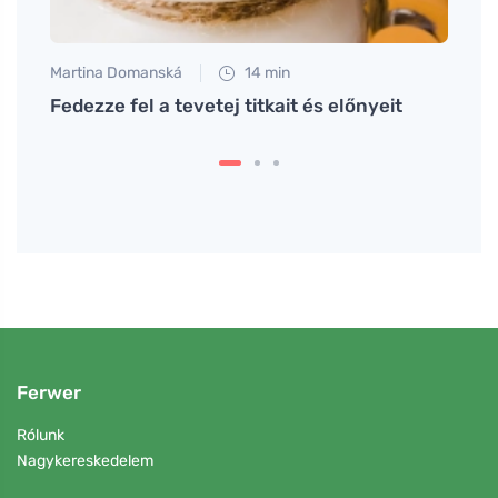
Martina Domanská
14 min
Eva No
Fedezze fel a tevetej titkait és előnyeit
Melye
terhe
Ferwer
Rólunk
Nagykereskedelem