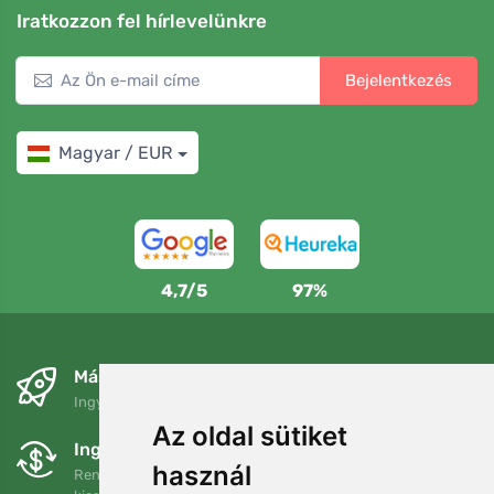
Iratkozzon fel hírlevelünkre
Bejelentkezés
Magyar / EUR
4,7/5
97%
Másnapra és ingyenesen
Ingyenes szállítás a következő összeg felett: 80 EUR
Az oldal sütiket
Ingyenes csere és visszaküldés
használ
Rendelését 90 napon belül bármikor visszaküldheti vagy