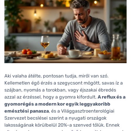
Aki valaha átélte, pontosan tudja, miről van szó.
Kellemetlen égő érzés a szegycsont mögött, savas íz a
szájban, nyomás a torokban, vagy éjszakai ébredés
azzal az érzéssel, hogy a gyomra kifordult.
A reflux és a
gyomorégés a modern kor egyik leggyakoribb
emésztési panasza
, és a Világgasztroenterológiai
Szervezet becslései szerint a nyugati országok
lakosságának körülbelül 20%-a szenved tőlük. Ennek