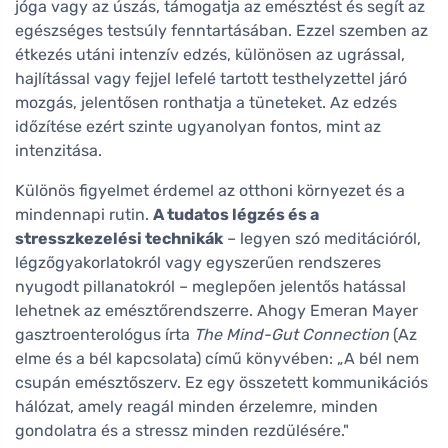
jóga vagy az úszás, támogatja az emésztést és segít az
egészséges testsúly fenntartásában. Ezzel szemben az
étkezés utáni intenzív edzés, különösen az ugrással,
hajlítással vagy fejjel lefelé tartott testhelyzettel járó
mozgás, jelentősen ronthatja a tüneteket. Az edzés
időzítése ezért szinte ugyanolyan fontos, mint az
intenzitása.
Különös figyelmet érdemel az otthoni környezet és a
mindennapi rutin.
A tudatos légzés és a
stresszkezelési technikák
– legyen szó meditációról,
légzőgyakorlatokról vagy egyszerűen rendszeres
nyugodt pillanatokról – meglepően jelentős hatással
lehetnek az emésztőrendszerre. Ahogy Emeran Mayer
gasztroenterológus írta
The Mind-Gut Connection
(Az
elme és a bél kapcsolata) című könyvében: „A bél nem
csupán emésztőszerv. Ez egy összetett kommunikációs
hálózat, amely reagál minden érzelemre, minden
gondolatra és a stressz minden rezdülésére."