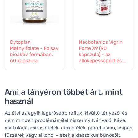
Cytoplan
Neobotanics Vigrin
Methylfolate - Folsav
Forte X9 (90
bioaktív formában,
kapszula) - az
60 kapszula
állóképességért és a
vitalitásért
Ami a tányéron többet árt, mint
használ
Az étel az egyik legerősebb reflux-kiváltó tényező, és
nem minden problémás élelmiszer nyilvánvaló. Kávé,
csokoládé, zsíros ételek, citrusfélék, paradicsom, csípős
fűszerek vagy alkohol – ezek a klasszikus bűnösök,