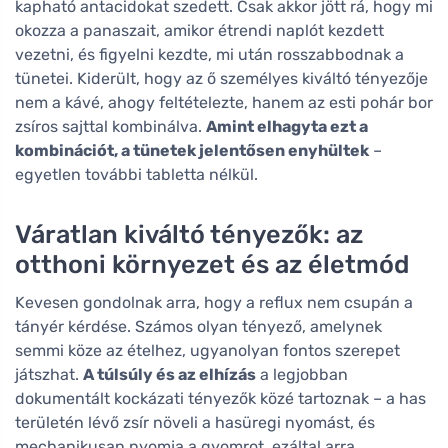
kapható antacidokat szedett. Csak akkor jött rá, hogy mi
okozza a panaszait, amikor étrendi naplót kezdett
vezetni, és figyelni kezdte, mi után rosszabbodnak a
tünetei. Kiderült, hogy az ő személyes kiváltó tényezője
nem a kávé, ahogy feltételezte, hanem az esti pohár bor
zsíros sajttal kombinálva.
Amint elhagyta ezt a
kombinációt, a tünetek jelentősen enyhültek
–
egyetlen további tabletta nélkül.
Váratlan kiváltó tényezők: az
otthoni környezet és az életmód
Kevesen gondolnak arra, hogy a reflux nem csupán a
tányér kérdése. Számos olyan tényező, amelynek
semmi köze az ételhez, ugyanolyan fontos szerepet
játszhat.
A túlsúly és az elhízás
a legjobban
dokumentált kockázati tényezők közé tartoznak – a has
területén lévő zsír növeli a hasüregi nyomást, és
mechanikusan nyomja a gyomrot, ezáltal arra