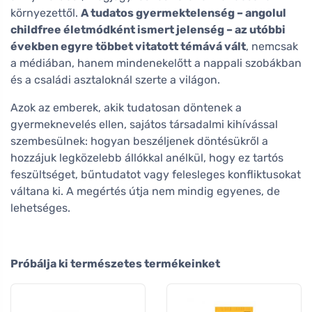
környezettől.
A tudatos gyermektelenség – angolul
childfree életmódként ismert jelenség – az utóbbi
években egyre többet vitatott témává vált
, nemcsak
a médiában, hanem mindenekelőtt a nappali szobákban
és a családi asztaloknál szerte a világon.
Azok az emberek, akik tudatosan döntenek a
gyermeknevelés ellen, sajátos társadalmi kihívással
szembesülnek: hogyan beszéljenek döntésükről a
hozzájuk legközelebb állókkal anélkül, hogy ez tartós
feszültséget, bűntudatot vagy felesleges konfliktusokat
váltana ki. A megértés útja nem mindig egyenes, de
lehetséges.
Próbálja ki természetes termékeinket