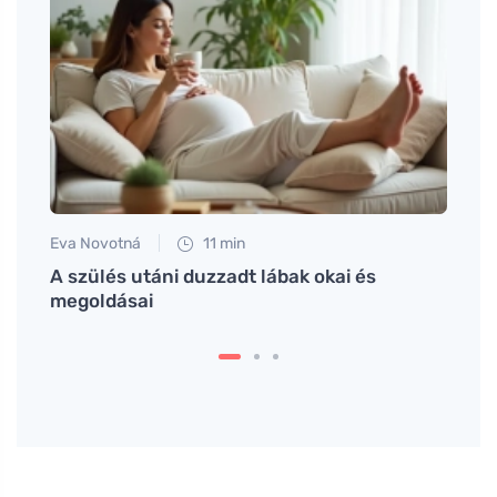
Eva Novotná
11 min
Tomáš
z
A szülés utáni duzzadt lábak okai és
Hogya
megoldásai
legpo