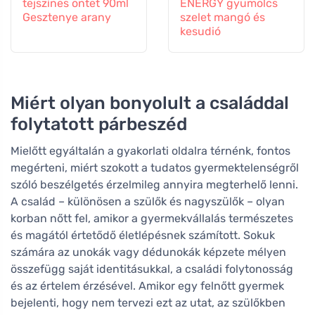
tejszínes öntet 90ml
ENERGY gyümölcs
Gesztenye arany
szelet mangó és
kesudió
Miért olyan bonyolult a családdal
folytatott párbeszéd
Mielőtt egyáltalán a gyakorlati oldalra térnénk, fontos
megérteni, miért szokott a tudatos gyermektelenségről
szóló beszélgetés érzelmileg annyira megterhelő lenni.
A család – különösen a szülők és nagyszülők – olyan
korban nőtt fel, amikor a gyermekvállalás természetes
és magától értetődő életlépésnek számított. Sokuk
számára az unokák vagy dédunokák képzete mélyen
összefügg saját identitásukkal, a családi folytonosság
és az értelem érzésével. Amikor egy felnőtt gyermek
bejelenti, hogy nem tervezi ezt az utat, az szülőkben