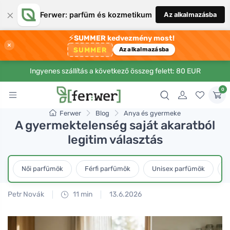
×
Ferwer: parfüm és kozmetikum
Az alkalmazásba
⚡
SUMMER kedvezmény most!
×
SUMMER
Az alkalmazásba
Ingyenes szállítás a következő összeg felett: 80 EUR
0
Ferwer
Blog
Anya és gyermeke
A gyermektelenség saját akaratból
legitim választás
Női parfümök
Férfi parfümök
Unisex parfümök
L
Petr Novák
11 min
13.6.2026