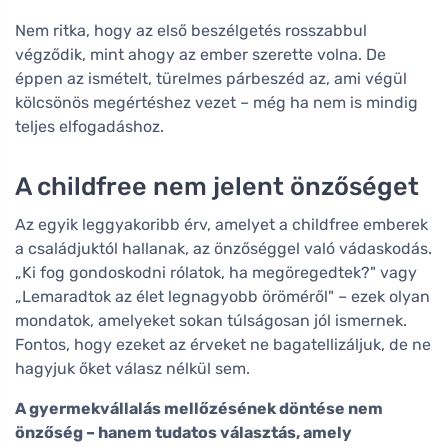
Nem ritka, hogy az első beszélgetés rosszabbul
végződik, mint ahogy az ember szerette volna. De
éppen az ismételt, türelmes párbeszéd az, ami végül
kölcsönös megértéshez vezet – még ha nem is mindig
teljes elfogadáshoz.
A childfree nem jelent önzőséget
Az egyik leggyakoribb érv, amelyet a childfree emberek
a családjuktól hallanak, az önzőséggel való vádaskodás.
„Ki fog gondoskodni rólatok, ha megöregedtek?" vagy
„Lemaradtok az élet legnagyobb öröméről" – ezek olyan
mondatok, amelyeket sokan túlságosan jól ismernek.
Fontos, hogy ezeket az érveket ne bagatellizáljuk, de ne
hagyjuk őket válasz nélkül sem.
A gyermekvállalás mellőzésének döntése nem
önzőség – hanem tudatos választás, amely