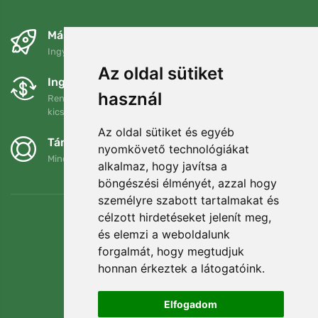
Másnapra és ingyenesen
Ingyenes szállítás a következő összeg felett: 80 EUR
Az oldal sütiket
Ingyenes csere és visszaküldés
használ
Rendelését 90 napon belül bármikor visszaküldheti vagy
kicserélheti.
Az oldal sütiket és egyéb
Támogatjuk a Trees.org-ot
nyomkövető technológiákat
Minden megrendelésért ültetünk egy fát! Bővebben
Rólunk
.
alkalmaz, hogy javítsa a
böngészési élményét, azzal hogy
személyre szabott tartalmakat és
célzott hirdetéseket jelenít meg,
és elemzi a weboldalunk
forgalmát, hogy megtudjuk
honnan érkeztek a látogatóink.
Elfogadom