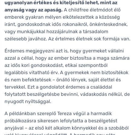
ugyanolyan értékes és kiteljesítő lehet, mint az
anyaság vagy az apaság.
A childfree életmódot élő
emberek gyakran mélyen elkötelezettek a közösség
iránt, gondoskodnak idős rokonaikról, önkénteskednek,
vagy munkájukkal hozzájárulnak a társadalom
szélesebb javához. Az értelmes életnek sok formája van.
Érdemes megjegyezni azt is, hogy gyermeket vállalni
azzal a céllal, hogy az ember biztosítsa a maga számára
az idős kori gondoskodást, etikai szempontból
legalábbis vitatható érv. A gyermekek nem biztosítékok
és nem befektetések – önálló lények, saját élettel és
tervekkel. Ezt a gondolatot érdemes a családdal
folytatott beszélgetésbe bevinni, vádaskodás nélkül, de
nyugodt nyíltsággal.
A példánkban szereplő Tereza végül a harmadik
próbálkozásra sikeresen lefolytatta a beszélgetést
anyjával – az első két alkalom könnyekkel és a szobából