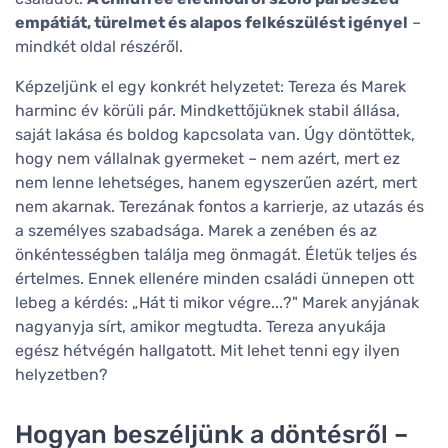
empátiát, türelmet és alapos felkészülést igényel
–
mindkét oldal részéről.
Képzeljünk el egy konkrét helyzetet: Tereza és Marek
harminc év körüli pár. Mindkettőjüknek stabil állása,
saját lakása és boldog kapcsolata van. Úgy döntöttek,
hogy nem vállalnak gyermeket – nem azért, mert ez
nem lenne lehetséges, hanem egyszerűen azért, mert
nem akarnak. Terezának fontos a karrierje, az utazás és
a személyes szabadsága. Marek a zenében és az
önkéntességben találja meg önmagát. Életük teljes és
értelmes. Ennek ellenére minden családi ünnepen ott
lebeg a kérdés: „Hát ti mikor végre...?" Marek anyjának
nagyanyja sírt, amikor megtudta. Tereza anyukája
egész hétvégén hallgatott. Mit lehet tenni egy ilyen
helyzetben?
Hogyan beszéljünk a döntésről –