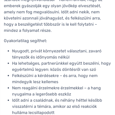
emberek gyászolják egy olyan jövőkép elvesztését,
amely nem fog megvalósulni. Időt adni nekik, nem
követelni azonnali jóváhagyást, és felkészülni arra,
hogy a beszélgetést többször is le kell folytatni –
mindez a folyamat része.
Gyakorlatilag segíthet:
Nyugodt, privát környezetet választani, zavaró
tényezők és időnyomás nélkül
Ha lehetséges, partnerünkkel együtt beszélni, hogy
egyértelmű legyen: közös döntésről van szó
Felkészülni a kérdésekre – és arra, hogy nem
mindegyik lesz kellemes
Nem reagálni érzelmekre érzelmekkel – a hang
nyugalma a legerősebb eszköz
Időt adni a családnak, és néhány héttel később
visszatérni a témára, amikor az első reakciók
hulláma lecsillapodott