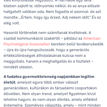
való kivonulással végződött. A harmadik egy séta
közben zajlott le, időnyomás nélkül, és az anya először
hallgatott valóban oda. Nem fogadta el azonnal, de azt
mondta: „Értem, hogy így érzed. Adj nekem időt." És ez
elég volt.
Hasonló történetek nem számítanak kivételnek. A
családi kommunikáció szakértői – például az
American
Psychological Association
keretein belül tevékenykedők
– újra és újra hangsúlyozzák, hogy a generációs
értékkülönbségek áthidalásának kulcsa nem a
meggyőzés, hanem a meghallgatás és a tisztelet –
mindkét oldalon.
A tudatos gyermektelenség napjainkban legitim
életút
, amelyet egyre több ember választ
generációkon, kultúrákon és társadalmi csoportokon
átívelően. Nem olyan trend, amelyet figyelmen kívül
lehetne hagyni, és nem olyan döntés, amely elítélést
érdemelne. Személyes választás, amely – mint minden