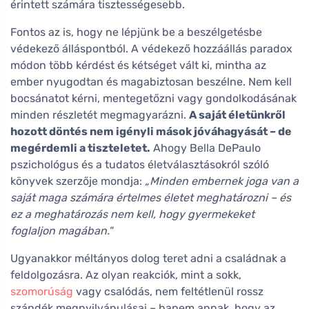
érintett számára tisztességesebb.
Fontos az is, hogy ne lépjünk be a beszélgetésbe
védekező álláspontból. A védekező hozzáállás paradox
módon több kérdést és kétséget vált ki, mintha az
ember nyugodtan és magabiztosan beszélne. Nem kell
bocsánatot kérni, mentegetőzni vagy gondolkodásának
minden részletét megmagyarázni.
A saját életünkről
hozott döntés nem igényli mások jóváhagyását – de
megérdemli a tiszteletet.
Ahogy Bella DePaulo
pszichológus és a tudatos életválasztásokról szóló
könyvek szerzője mondja:
„Minden embernek joga van a
saját maga számára értelmes életet meghatározni – és
ez a meghatározás nem kell, hogy gyermekeket
foglaljon magában."
Ugyanakkor méltányos dolog teret adni a családnak a
feldolgozásra. Az olyan reakciók, mint a sokk,
szomorúság
vagy csalódás, nem feltétlenül rossz
szándék megnyilvánulásai – hanem annak, hogy az