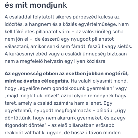
és mit mondjunk
A családdal folytatott sikeres párbeszéd kulcsa az
időzítés, a hangnem és a közlés egyértelműsége. Nem
kell tökéletes pillanatot várni – az valószínűleg soha
nem jön el –, de ésszerű egy nyugodt pillanatot
választani, amikor senki sem fáradt, feszült vagy sietős.
A karácsonyi ebéd vagy a családi ünnepség biztosan
nem a megfelelő helyszín egy ilyen közlésre.
Az egyenesség ebben az esetben jobban megtérül,
mint az óvatos célozgatás.
Ha valaki olyasmit mond,
hogy „egyelőre nem gondolkodunk gyermeken" vagy
„majd meglátjuk idővel", azzal olyan reménynek hagy
teret, amely a család számára hamis lehet. Egy
egyértelmű, nyugodt megfogalmazás – például „úgy
döntöttünk, hogy nem akarunk gyermeket, és ez egy
átgondolt döntés" – az első pillanatban erősebb
reakciót válthat ki ugyan, de hosszú távon minden