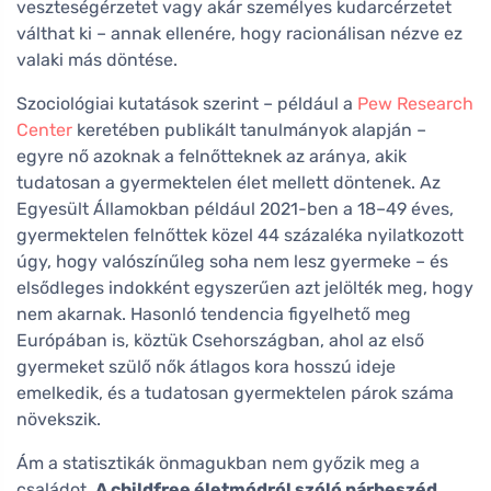
veszteségérzetet vagy akár személyes kudarcérzetet
válthat ki – annak ellenére, hogy racionálisan nézve ez
valaki más döntése.
Szociológiai kutatások szerint – például a
Pew Research
Center
keretében publikált tanulmányok alapján –
egyre nő azoknak a felnőtteknek az aránya, akik
tudatosan a gyermektelen élet mellett döntenek. Az
Egyesült Államokban például 2021-ben a 18–49 éves,
gyermektelen felnőttek közel 44 százaléka nyilatkozott
úgy, hogy valószínűleg soha nem lesz gyermeke – és
elsődleges indokként egyszerűen azt jelölték meg, hogy
nem akarnak. Hasonló tendencia figyelhető meg
Európában is, köztük Csehországban, ahol az első
gyermeket szülő nők átlagos kora hosszú ideje
emelkedik, és a tudatosan gyermektelen párok száma
növekszik.
Ám a statisztikák önmagukban nem győzik meg a
családot.
A childfree életmódról szóló párbeszéd