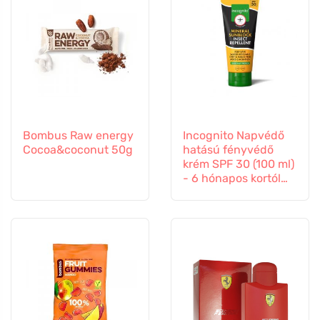
Bombus Raw energy
Incognito Napvédő
Cocoa&coconut 50g
hatású fényvédő
krém SPF 30 (100 ml)
- 6 hónapos kortól
gyermekeknek is
alkalmas.