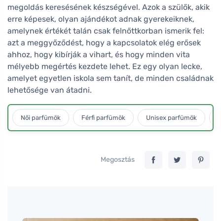
megoldás keresésének készségével. Azok a szülők, akik
erre képesek, olyan ajándékot adnak gyerekeiknek,
amelynek értékét talán csak felnőttkorban ismerik fel:
azt a meggyőződést, hogy a kapcsolatok elég erősek
ahhoz, hogy kibírják a vihart, és hogy minden vita
mélyebb megértés kezdete lehet. Ez egy olyan lecke,
amelyet egyetlen iskola sem tanít, de minden családnak
lehetősége van átadni.
Női parfümök
Férfi parfümök
Unisex parfümök
L
Megosztás