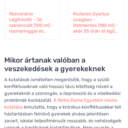
Rozvoněno
Mulieres Gyertya
Légfrissítő - Jó
üvegben -
szerencsét (100 ml) -
illatmentes (180 ml) -
rozmaringgal és
akár 35 órán át égő
levendulával
gyertya
Mikor ártanak valóban a
veszekedések a gyerekeknek
A kutatások ismételten megerősítik, hogy a szülői
konfliktusoknak való hosszú távú kitettség növeli a
gyerekeknél a szorongás, a depresszió és a viselkedési
problémák kockázatát.
A Notre Dame Egyetem neves
kutatása
kimutatta, hogy a krónikus konfliktusokkal teli
háztartásban felnövő gyerekek alvása jelentősen
zavart, iskolai teljesítményük rosszabb, és nehézségeik
vannak a barátságok kialakításában. Nem csupán a