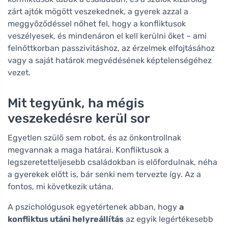
zárt ajtók mögött veszekednek, a gyerek azzal a
meggyőződéssel nőhet fel, hogy a konfliktusok
veszélyesek, és mindenáron el kell kerülni őket – ami
felnőttkorban passzivitáshoz, az érzelmek elfojtásához
vagy a saját határok megvédésének képtelenségéhez
vezet.
Mit tegyünk, ha mégis
veszekedésre kerül sor
Egyetlen szülő sem robot, és az önkontrollnak
megvannak a maga határai. Konfliktusok a
legszeretetteljesebb családokban is előfordulnak, néha
a gyerekek előtt is, bár senki nem tervezte így. Az a
fontos, mi következik utána.
A pszichológusok egyetértenek abban, hogy
a
konfliktus utáni helyreállítás
az egyik legértékesebb