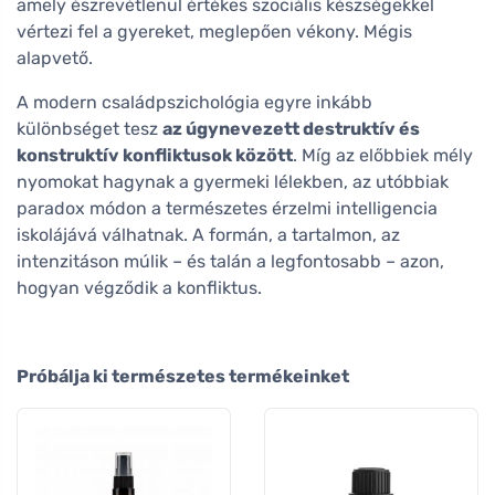
amely észrevétlenül értékes szociális készségekkel
vértezi fel a gyereket, meglepően vékony. Mégis
alapvető.
A modern családpszichológia egyre inkább
különbséget tesz
az úgynevezett destruktív és
konstruktív konfliktusok között
. Míg az előbbiek mély
nyomokat hagynak a gyermeki lélekben, az utóbbiak
paradox módon a természetes érzelmi intelligencia
iskolájává válhatnak. A formán, a tartalmon, az
intenzitáson múlik – és talán a legfontosabb – azon,
hogyan végződik a konfliktus.
Próbálja ki természetes termékeinket