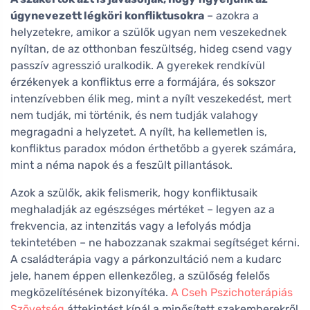
úgynevezett légköri konfliktusokra
– azokra a
helyzetekre, amikor a szülők ugyan nem veszekednek
nyíltan, de az otthonban feszültség, hideg csend vagy
passzív agresszió uralkodik. A gyerekek rendkívül
érzékenyek a konfliktus erre a formájára, és sokszor
intenzívebben élik meg, mint a nyílt veszekedést, mert
nem tudják, mi történik, és nem tudják valahogy
megragadni a helyzetet. A nyílt, ha kellemetlen is,
konfliktus paradox módon érthetőbb a gyerek számára,
mint a néma napok és a feszült pillantások.
Azok a szülők, akik felismerik, hogy konfliktusaik
meghaladják az egészséges mértéket – legyen az a
frekvencia, az intenzitás vagy a lefolyás módja
tekintetében – ne habozzanak szakmai segítséget kérni.
A családterápia vagy a párkonzultáció nem a kudarc
jele, hanem éppen ellenkezőleg, a szülőség felelős
megközelítésének bizonyítéka.
A Cseh Pszichoterápiás
Szövetség
áttekintést kínál a minősített szakemberekről