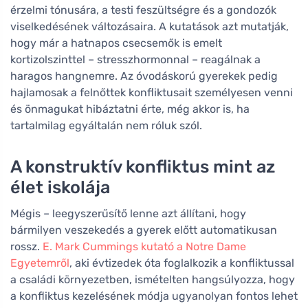
érzelmi tónusára, a testi feszültségre és a gondozók
viselkedésének változásaira. A kutatások azt mutatják,
hogy már a hatnapos csecsemők is emelt
kortizolszinttel – stresszhormonnal – reagálnak a
haragos hangnemre. Az óvodáskorú gyerekek pedig
hajlamosak a felnőttek konfliktusait személyesen venni
és önmagukat hibáztatni érte, még akkor is, ha
tartalmilag egyáltalán nem róluk szól.
A konstruktív konfliktus mint az
élet iskolája
Mégis – leegyszerűsítő lenne azt állítani, hogy
bármilyen veszekedés a gyerek előtt automatikusan
rossz.
E. Mark Cummings kutató a Notre Dame
Egyetemről
, aki évtizedek óta foglalkozik a konfliktussal
a családi környezetben, ismételten hangsúlyozza, hogy
a konfliktus kezelésének módja ugyanolyan fontos lehet