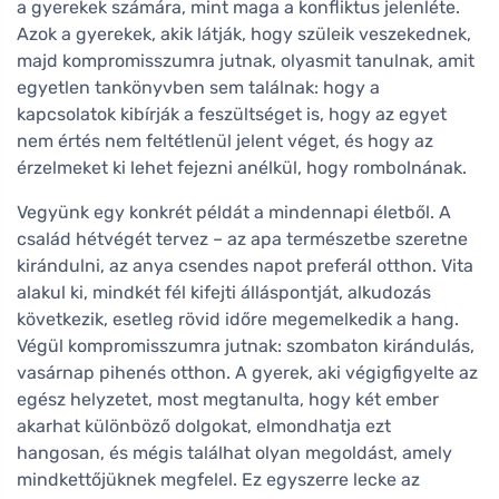
a gyerekek számára, mint maga a konfliktus jelenléte.
Azok a gyerekek, akik látják, hogy szüleik veszekednek,
majd kompromisszumra jutnak, olyasmit tanulnak, amit
egyetlen tankönyvben sem találnak: hogy a
kapcsolatok kibírják a feszültséget is, hogy az egyet
nem értés nem feltétlenül jelent véget, és hogy az
érzelmeket ki lehet fejezni anélkül, hogy rombolnának.
Vegyünk egy konkrét példát a mindennapi életből. A
család hétvégét tervez – az apa természetbe szeretne
kirándulni, az anya csendes napot preferál otthon. Vita
alakul ki, mindkét fél kifejti álláspontját, alkudozás
következik, esetleg rövid időre megemelkedik a hang.
Végül kompromisszumra jutnak: szombaton kirándulás,
vasárnap pihenés otthon. A gyerek, aki végigfigyelte az
egész helyzetet, most megtanulta, hogy két ember
akarhat különböző dolgokat, elmondhatja ezt
hangosan, és mégis találhat olyan megoldást, amely
mindkettőjüknek megfelel. Ez egyszerre lecke az