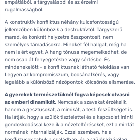
empátiából, a tárgyalásból és az érzelmi
rugalmasságból.
A konstruktív konfliktus néhány kulcsfontosságú
jellemzőben különbözik a destruktívtól. Tárgyszerű
marad, és konkrét helyzetre összpontosít, nem
személyes támadásokra. Mindkét fél hallgat, még ha
nem is ért egyet. A hang tónusa megemelkedhet, de
nem csap át fenyegetésbe vagy sértésbe. És
mindenekelőtt – a konfliktusnak látható feloldása van.
Legyen az kompromisszum, bocsánatkérés, vagy
legalább a különböző nézőpontok kölcsönös elismerése.
A gyerekek természetüknél fogva képesek olvasni
az emberi dinamikát.
Nemcsak a szavakat érzékelik,
hanem a gesztusokat, a mimikát, a testi feszültséget is.
Ha látják, hogy a szülők tisztelettel és a kapcsolat iránti
gondoskodással kezelik a nézeteltéréseket, ezt a mintát
normának internalizálják. Ezzel szemben, ha a
konfliktusok tabuk a családban, és a szülők kizárólag