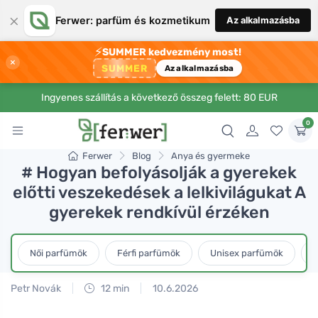
×
Ferwer: parfüm és kozmetikum
Az alkalmazásba
⚡
SUMMER kedvezmény most!
×
SUMMER
Az alkalmazásba
Ingyenes szállítás a következő összeg felett: 80 EUR
0
Ferwer
Blog
Anya és gyermeke
# Hogyan befolyásolják a gyerekek
előtti veszekedések a lelkivilágukat A
gyerekek rendkívül érzéken
Női parfümök
Férfi parfümök
Unisex parfümök
L
Petr Novák
12 min
10.6.2026