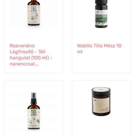
Rozvoněno
Nobilis Tilia Mész 10
Légfrissítő - Téli
ml
hangulat (100 ml) -
naranccsal,
szegfűszeggel és
fahéjjal