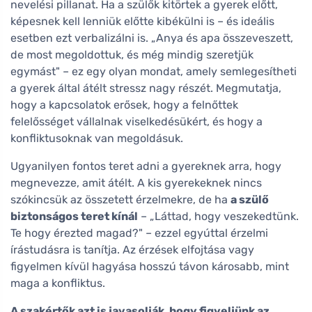
nevelési pillanat. Ha a szülők kitörtek a gyerek előtt,
képesnek kell lenniük előtte kibékülni is – és ideális
esetben ezt verbalizálni is. „Anya és apa összeveszett,
de most megoldottuk, és még mindig szeretjük
egymást" – ez egy olyan mondat, amely semlegesítheti
a gyerek által átélt stressz nagy részét. Megmutatja,
hogy a kapcsolatok erősek, hogy a felnőttek
felelősséget vállalnak viselkedésükért, és hogy a
konfliktusoknak van megoldásuk.
Ugyanilyen fontos teret adni a gyereknek arra, hogy
megnevezze, amit átélt. A kis gyerekeknek nincs
szókincsük az összetett érzelmekre, de ha
a szülő
biztonságos teret kínál
– „Láttad, hogy veszekedtünk.
Te hogy érezted magad?" – ezzel egyúttal érzelmi
írástudásra is tanítja. Az érzések elfojtása vagy
figyelmen kívül hagyása hosszú távon károsabb, mint
maga a konfliktus.
A szakértők azt is javasolják, hogy figyeljünk az