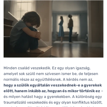
Minden család veszekedik. Ez egy olyan igazság,
amelyet sok szülő nem szívesen ismer be, de teljesen
normális része az együttélésnek. A kérdés nem az,
hogy a szülők egyáltalán veszekednek-e a gyerekek
előtt, hanem inkább az, hogyan és mikor történik ez
–
és milyen hatást hagy a gyerekekben. A különbség egy
traumatizáló veszekedés és egy olyan konfliktus között,