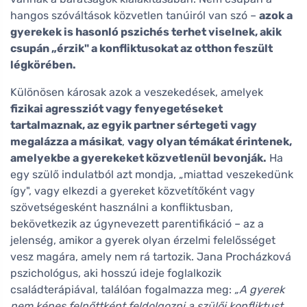
hangos szóváltások közvetlen tanúiról van szó –
azok a
gyerekek is hasonló pszichés terhet viselnek, akik
csupán „érzik" a konfliktusokat az otthon feszült
légkörében.
Különösen károsak azok a veszekedések, amelyek
fizikai agressziót vagy fenyegetéseket
tartalmaznak, az egyik partner sértegeti vagy
megalázza a másikat
,
vagy olyan témákat érintenek,
amelyekbe a gyerekeket közvetlenül bevonják.
Ha
egy szülő indulatból azt mondja, „miattad veszekedünk
így", vagy elkezdi a gyereket közvetítőként vagy
szövetségesként használni a konfliktusban,
bekövetkezik az úgynevezett parentifikáció – az a
jelenség, amikor a gyerek olyan érzelmi felelősséget
vesz magára, amely nem rá tartozik. Jana Procházková
pszichológus, aki hosszú ideje foglalkozik
családterápiával, találóan fogalmazza meg:
„A gyerek
nem képes felnőttként feldolgozni a szülői konfliktust.