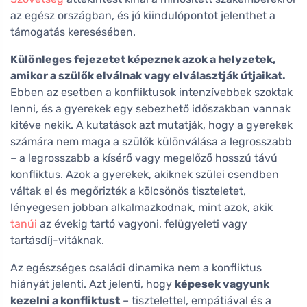
az egész országban, és jó kiindulópontot jelenthet a
támogatás keresésében.
Különleges fejezetet képeznek azok a helyzetek,
amikor a szülők elválnak vagy elválasztják útjaikat.
Ebben az esetben a konfliktusok intenzívebbek szoktak
lenni, és a gyerekek egy sebezhető időszakban vannak
kitéve nekik. A kutatások azt mutatják, hogy a gyerekek
számára nem maga a szülők különválása a legrosszabb
– a legrosszabb a kísérő vagy megelőző hosszú távú
konfliktus. Azok a gyerekek, akiknek szülei csendben
váltak el és megőrizték a kölcsönös tiszteletet,
lényegesen jobban alkalmazkodnak, mint azok, akik
tanúi
az évekig tartó vagyoni, felügyeleti vagy
tartásdíj-vitáknak.
Az egészséges családi dinamika nem a konfliktus
hiányát jelenti. Azt jelenti, hogy
képesek vagyunk
kezelni a konfliktust
– tisztelettel, empátiával és a