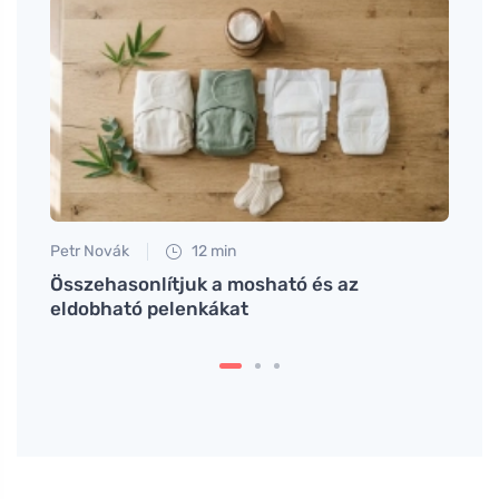
Petr Novák
12 min
Petr N
rja
Összehasonlítjuk a mosható és az
Nem k
eldobható pelenkákat
babáv
ha tu