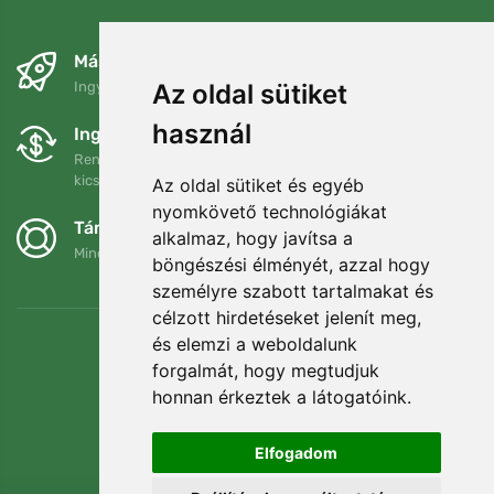
Másnapra és ingyenesen
Az oldal sütiket
Ingyenes szállítás a következő összeg felett: 80 EUR
használ
Ingyenes csere és visszaküldés
Rendelését 90 napon belül bármikor visszaküldheti vagy
kicserélheti.
Az oldal sütiket és egyéb
nyomkövető technológiákat
Támogatjuk a Trees.org-ot
alkalmaz, hogy javítsa a
Minden megrendelésért ültetünk egy fát! Bővebben
Rólunk
.
böngészési élményét, azzal hogy
személyre szabott tartalmakat és
célzott hirdetéseket jelenít meg,
és elemzi a weboldalunk
forgalmát, hogy megtudjuk
honnan érkeztek a látogatóink.
Elfogadom