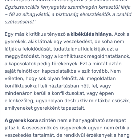
Egzisztenciális fenyegetés szemüvegén keresztül látja
– fél az elhagyástól, a biztonság elvesztésétől, a család
szétesésétől."
Egy másik kritikus tényező
a kibékülés hiánya.
Azok a
gyerekek, akik látnak egy veszekedést, de soha nem
látják a feloldódását, tudattalanul kialakítják azt a
meggyőződést, hogy a konfliktusok megoldhatatlanok,
a kapcsolatok pedig törékenyek. Ezt a mintát aztán
saját felnőttkori kapcsolataikba viszik tovább. Nem
véletlen, hogy sok olyan felnőtt, aki megoldatlan
konfliktusokkal teli háztartásban nőtt fel, vagy
mindenáron kerüli a konfliktusokat, vagy éppen
ellenkezőleg, ugyanolyan destruktív mintákba csúszik,
amilyeneket gyerekként tapasztalt.
A gyerek kora
szintén nem elhanyagolható szerepet
játszik. A csecsemők és kisgyerekek ugyan nem értik a
veszekedés tartalmát, de rendkívül érzékenyek a hang