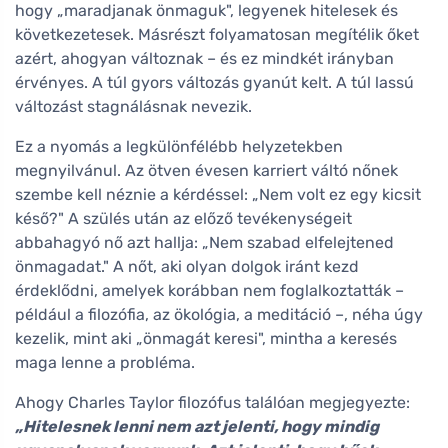
hogy „maradjanak önmaguk", legyenek hitelesek és
következetesek. Másrészt folyamatosan megítélik őket
azért, ahogyan változnak – és ez mindkét irányban
érvényes. A túl gyors változás gyanút kelt. A túl lassú
változást stagnálásnak nevezik.
Ez a nyomás a legkülönfélébb helyzetekben
megnyilvánul. Az ötven évesen karriert váltó nőnek
szembe kell néznie a kérdéssel: „Nem volt ez egy kicsit
késő?" A szülés után az előző tevékenységeit
abbahagyó nő azt hallja: „Nem szabad elfelejtened
önmagadat." A nőt, aki olyan dolgok iránt kezd
érdeklődni, amelyek korábban nem foglalkoztatták –
például a filozófia, az ökológia, a meditáció –, néha úgy
kezelik, mint aki „önmagát keresi", mintha a keresés
maga lenne a probléma.
Ahogy Charles Taylor filozófus találóan megjegyezte:
„Hitelesnek lenni nem azt jelenti, hogy mindig