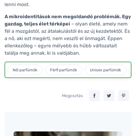
lenni most.
A mikroidentitások nem megoldandó problémák. Egy
gazdag, teljes élet térképei
– olyan életé, amely nem
fél a mozgástól, az átalakulástól és az új kezdetektől. És
a nő, aki ezt megérti, nem veszíti el önmagát. Éppen
ellenkezőleg – egyre mélyebb és hűbb változatait
találja meg annak, ki is valójában.
Női parfümök
Férfi parfümök
Unisex parfümök
L
Megosztás