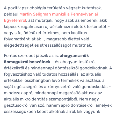
A pozitív pszichológia területén végzett kutatások,
például
Martin Seligman munkái a Pennsylvaniai
Egyetemről
, azt mutatják, hogy azok az emberek, akik
képesek rugalmasan újraértelmezni életük történetét –
vagyis fejlődésüket értelmes, nem kaotikus
folyamatként látják –, magasabb élettel való
elégedettséget és stresszállóságot mutatnak.
Fontos szerepet játszik az is,
ahogyan a nők
önmagukról beszélnek
– és ahogyan testükről,
értékeikről és mindennapi döntéseikről gondolkodnak. A
fogyasztáshoz való tudatos hozzáállás, az aktuális
értékekkel összhangban lévő termékek választása, a
saját egészségről és a környezetről való gondoskodás –
mindezek apró, mindennapi megerősítő aktusok az
aktuális mikroidentitás szempontjából. Nem nagy
gesztusokról van szó, hanem apró döntésekről, amelyek
összességükben képet alkotnak arról, kik vagyunk