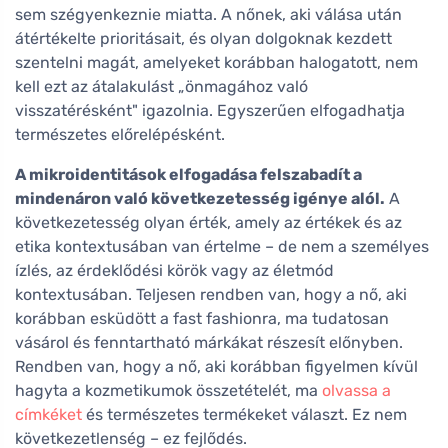
sem szégyenkeznie miatta. A nőnek, aki válása után
átértékelte prioritásait, és olyan dolgoknak kezdett
szentelni magát, amelyeket korábban halogatott, nem
kell ezt az átalakulást „önmagához való
visszatérésként" igazolnia. Egyszerűen elfogadhatja
természetes előrelépésként.
A mikroidentitások elfogadása felszabadít a
mindenáron való következetesség igénye alól.
A
következetesség olyan érték, amely az értékek és az
etika kontextusában van értelme – de nem a személyes
ízlés, az érdeklődési körök vagy az életmód
kontextusában. Teljesen rendben van, hogy a nő, aki
korábban esküdött a fast fashionra, ma tudatosan
vásárol és fenntartható márkákat részesít előnyben.
Rendben van, hogy a nő, aki korábban figyelmen kívül
hagyta a kozmetikumok összetételét, ma
olvassa a
címkéket
és természetes termékeket választ. Ez nem
következetlenség – ez fejlődés.