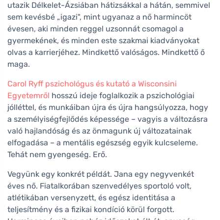
utazik Délkelet-Ázsiában hátizsákkal a hátán, semmivel
sem kevésbé „igazi", mint ugyanaz a nő harmincöt
évesen, aki minden reggel uzsonnát csomagol a
gyermekének, és minden este szakmai kiadványokat
olvas a karrierjéhez. Mindkettő valóságos. Mindkettő ő
maga.
Carol Ryff pszichológus és kutató a Wisconsini
Egyetemről
hosszú ideje foglalkozik a pszichológiai
jólléttel, és munkáiban újra és újra hangsúlyozza, hogy
a személyiségfejlődés képessége – vagyis a változásra
való hajlandóság és az önmagunk új változatainak
elfogadása – a mentális egészség egyik kulcseleme.
Tehát nem gyengeség. Erő.
Vegyünk egy konkrét példát. Jana egy negyvenkét
éves nő. Fiatalkorában szenvedélyes sportoló volt,
atlétikában versenyzett, és egész identitása a
teljesítmény és a fizikai kondíció körül forgott.