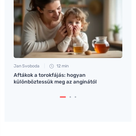
Jan Svoboda
12 min
Anna 
Aftákok a torokfájás: hogyan
Tudja
különböztessük meg az anginától
térd 