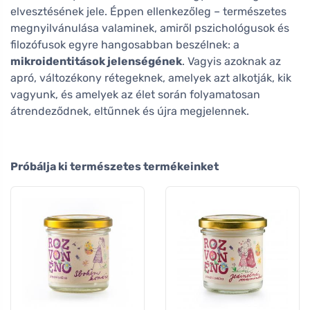
elvesztésének jele. Éppen ellenkezőleg – természetes
megnyilvánulása valaminek, amiről pszichológusok és
filozófusok egyre hangosabban beszélnek: a
mikroidentitások jelenségének
. Vagyis azoknak az
apró, változékony rétegeknek, amelyek azt alkotják, kik
vagyunk, és amelyek az élet során folyamatosan
átrendeződnek, eltűnnek és újra megjelennek.
Próbálja ki természetes termékeinket