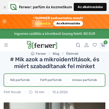
×
Ferwer: parfüm és kozmetikum
Az alkalmazásba
⚡
SUMMER kedvezmény most!
×
SUMMER
Az alkalmazásba
Ingyenes szállítás a következő összeg felett: 80 EUR
0
Ferwer
Blog
Életmód
# Mik azok a mikroidentitások, és
miért szabadítanak fel minket
Női parfümök
Férfi parfümök
Unisex parfümök
L
Petr Novák
12 min
12.6.2026