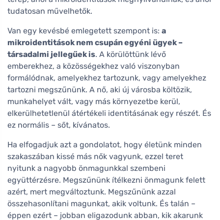
tudatosan művelhetők.
Van egy kevésbé emlegetett szempont is:
a
mikroidentitások nem csupán egyéni ügyek –
társadalmi jellegűek is
. A körülöttünk lévő
emberekhez, a közösségekhez való viszonyban
formálódnak, amelyekhez tartozunk, vagy amelyekhez
tartozni megszűnünk. A nő, aki új városba költözik,
munkahelyet vált, vagy más környezetbe kerül,
elkerülhetetlenül átértékeli identitásának egy részét. És
ez normális – sőt, kívánatos.
Ha elfogadjuk azt a gondolatot, hogy életünk minden
szakaszában kissé más nők vagyunk, ezzel teret
nyitunk a nagyobb önmagunkkal szembeni
együttérzésre. Megszűnünk ítélkezni önmagunk felett
azért, mert megváltoztunk. Megszűnünk azzal
összehasonlítani magunkat, akik voltunk. És talán –
éppen ezért – jobban eligazodunk abban, kik akarunk