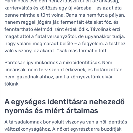
Harmincas éveiben nehéz időszakot élt át: anyaság,
karrierváltás és költözés egy új városba – és az atléta
benne mintha eltűnt volna. Jana ma nem fut a pályán,
hanem reggeli jógára jár, fermentált ételeket főz, és
fenntartható életmód iránt érdeklődik. Távolinak érzi
magát attól a fiatal versenyzőtől, de ugyanakkor tudja,
hogy valami megmaradt belőle – a fegyelem, a testhez
való viszony, az akarat. Csak más formát öltött.
Pontosan így működnek a mikroidentitások. Nem
lineárisak, nem terv szerint érkeznek, és határozottan
nem igazodnak ahhoz, amit a környezetünk elvár
tőlünk.
A egységes identitásra nehezedő
nyomás és miért ártalmas
A társadalomnak bonyolult viszonya van a női identitás
változékonyságához. A nőket egyrészt arra buzdítják,