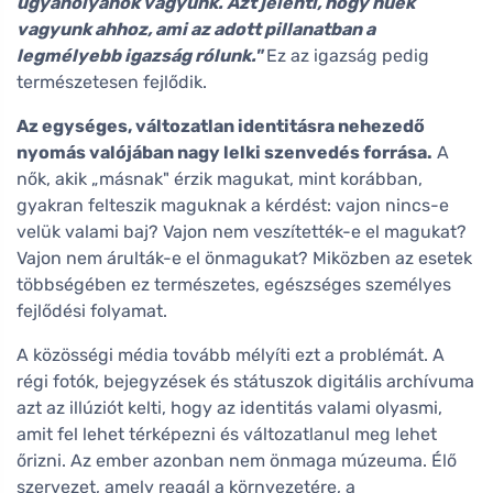
ugyanolyanok vagyunk. Azt jelenti, hogy hűek
vagyunk ahhoz, ami az adott pillanatban a
legmélyebb igazság rólunk."
Ez az igazság pedig
természetesen fejlődik.
Az egységes, változatlan identitásra nehezedő
nyomás valójában nagy lelki szenvedés forrása.
A
nők, akik „másnak" érzik magukat, mint korábban,
gyakran felteszik maguknak a kérdést: vajon nincs-e
velük valami baj? Vajon nem veszítették-e el magukat?
Vajon nem árulták-e el önmagukat? Miközben az esetek
többségében ez természetes, egészséges személyes
fejlődési folyamat.
A közösségi média tovább mélyíti ezt a problémát. A
régi fotók, bejegyzések és státuszok digitális archívuma
azt az illúziót kelti, hogy az identitás valami olyasmi,
amit fel lehet térképezni és változatlanul meg lehet
őrizni. Az ember azonban nem önmaga múzeuma. Élő
szervezet, amely reagál a környezetére, a