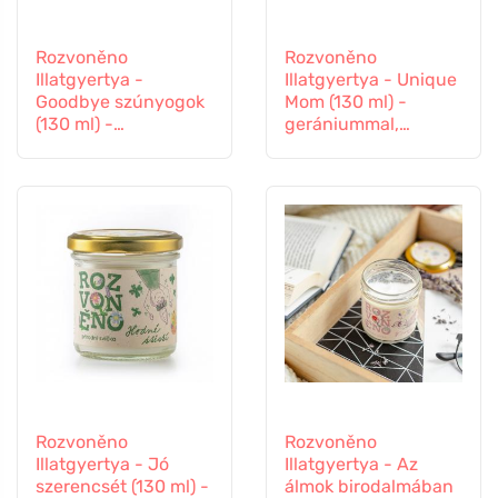
Rozvoněno
Rozvoněno
Illatgyertya -
Illatgyertya - Unique
Goodbye szúnyogok
Mom (130 ml) -
(130 ml) -
gerániummal,
levendulával és
naranccsal és
citromfűvel
pacsulival
Rozvoněno
Rozvoněno
Illatgyertya - Jó
Illatgyertya - Az
szerencsét (130 ml) -
álmok birodalmában