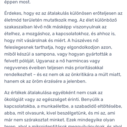
éppen most.
Érdekes, hogy ez az átalakulás különösen erőteljesen az
életmód területén mutatkozik meg. Az élet különböző
szakaszaiban lévő nők másképp viszonyulnak az
ételhez, a mozgáshoz, a kapcsolatokhoz, és ahhoz is,
hogy mit vásárolnak és miért. A húszéves nő
feleslegesnek tarthatja, hogy elgondolkodjon azon,
miből készül a sampona, vagy hogyan gyártották a
felvett pólóját. Ugyanaz a nő harmincas vagy
negyvenes éveiben teljesen más prioritásokkal
rendelkezhet – és ez nem ok az önkritikára a múlt miatt,
hanem ok az öröm érzésére a jelenben.
Az értékek átalakulása egyébként nem csak az
ökológiát vagy az egészséget érinti. Benyúlik a
kapcsolatokba, a munkaéletbe, a szabadidő eltöltésébe,
abba, mit olvasunk, kivel beszélgetünk, és mi az, ami
már nem szórakoztat minket. Ezek mindegyike olyan
terep, ahol a mikroidentitások megnyilvánulnak, és ahol