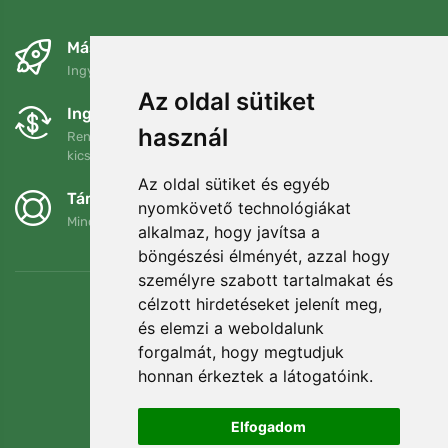
Másnapra és ingyenesen
Ingyenes szállítás a következő összeg felett: 80 EUR
Az oldal sütiket
Ingyenes csere és visszaküldés
használ
Rendelését 90 napon belül bármikor visszaküldheti vagy
kicserélheti.
Az oldal sütiket és egyéb
Támogatjuk a Trees.org-ot
nyomkövető technológiákat
Minden megrendelésért ültetünk egy fát! Bővebben
Rólunk
.
alkalmaz, hogy javítsa a
böngészési élményét, azzal hogy
személyre szabott tartalmakat és
célzott hirdetéseket jelenít meg,
és elemzi a weboldalunk
forgalmát, hogy megtudjuk
honnan érkeztek a látogatóink.
Elfogadom