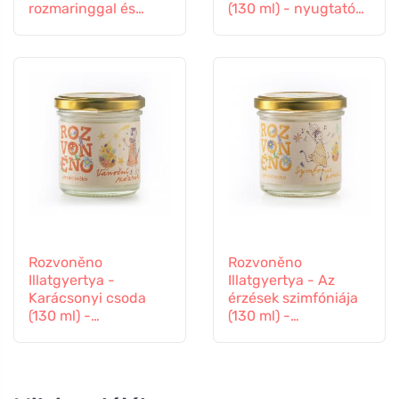
rozmaringgal és
(130 ml) - nyugtató
levendulával
levendulával
Rozvoněno
Rozvoněno
Illatgyertya -
Illatgyertya - Az
Karácsonyi csoda
érzések szimfóniája
(130 ml) -
(130 ml) -
mézeskalács
levendulával és
fűszerekkel
ylang-ylanggal