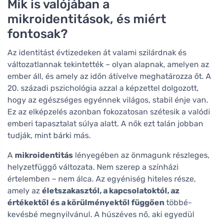
Mik is valójában a
mikroidentitások, és miért
fontosak?
Az identitást évtizedeken át valami szilárdnak és
változatlannak tekintették – olyan alapnak, amelyen az
ember áll, és amely az időn átívelve meghatározza őt. A
20. századi pszichológia azzal a képzettel dolgozott,
hogy az egészséges egyénnek világos, stabil énje van.
Ez az elképzelés azonban fokozatosan szétesik a valódi
emberi tapasztalat súlya alatt. A nők ezt talán jobban
tudják, mint bárki más.
A
mikroidentitás
lényegében az önmagunk részleges,
helyzetfüggő változata. Nem szerep a színházi
értelemben – nem álca. Az egyéniség hiteles része,
amely az
életszakasztól, a kapcsolatoktól, az
értékektől és a körülményektől függően
többé-
kevésbé megnyilvánul. A húszéves nő, aki egyedül