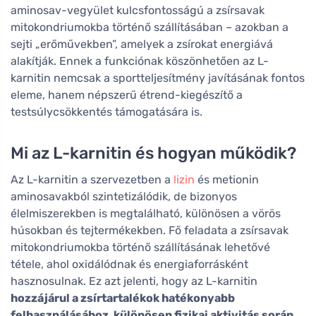
aminosav-vegyület kulcsfontosságú a zsírsavak
mitokondriumokba történő szállításában – azokban a
sejti „erőművekben”, amelyek a zsírokat energiává
alakítják. Ennek a funkciónak köszönhetően az L-
karnitin nemcsak a sportteljesítmény javításának fontos
eleme, hanem népszerű étrend-kiegészítő a
testsúlycsökkentés támogatására is.
Mi az L-karnitin és hogyan működik?
Az L-karnitin a szervezetben a
lizin
és metionin
aminosavakból szintetizálódik, de bizonyos
élelmiszerekben is megtalálható, különösen a vörös
húsokban és tejtermékekben. Fő feladata a zsírsavak
mitokondriumokba történő szállításának lehetővé
tétele, ahol oxidálódnak és energiaforrásként
hasznosulnak. Ez azt jelenti, hogy az L-karnitin
hozzájárul a zsírtartalékok hatékonyabb
felhasználásához, különösen fizikai aktivitás során
.