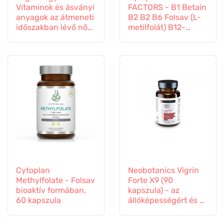
Vitaminok és ásványi
FACTORS - B1 Betain
anyagok az átmeneti
B2 B2 B6 Folsav (L-
időszakban lévő nők
metilfolát) B12-
számára, 60
vitamin és cink, 60
kapszula
kapszula
Cytoplan
Neobotanics Vigrin
Methylfolate - Folsav
Forte X9 (90
bioaktív formában,
kapszula) - az
60 kapszula
állóképességért és a
vitalitásért