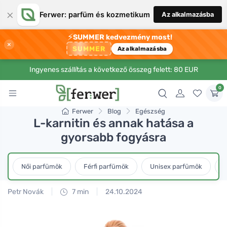
×
Ferwer: parfüm és kozmetikum
Az alkalmazásba
⚡
SUMMER kedvezmény most!
×
SUMMER
Az alkalmazásba
Ingyenes szállítás a következő összeg felett: 80 EUR
0
Ferwer
Blog
Egészség
L-karnitin és annak hatása a
gyorsabb fogyásra
Női parfümök
Férfi parfümök
Unisex parfümök
L
Petr Novák
7 min
24.10.2024