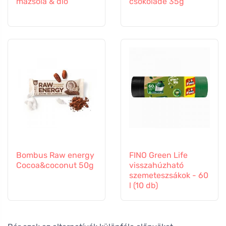
mazsola & dió
csokoládé 35g
Bombus Raw energy
FINO Green Life
Cocoa&coconut 50g
visszahúzható
szemeteszsákok - 60
l (10 db)