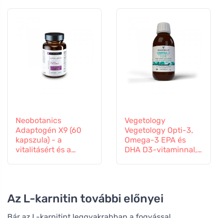
Neobotanics
Vegetology
Adaptogén X9 (60
Vegetology Opti-3,
kapszula) - a
Omega-3 EPA és
vitalitásért és a
DHA D3-vitaminnal,
mentális jólétért
folyékony 150 ml,
ízesítetlen
Az L-karnitin további előnyei
Bár az L-karnitint leggyakrabban a fogyással