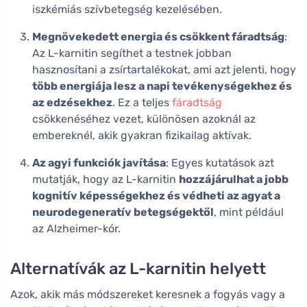
iszkémiás szívbetegség kezelésében.
Megnövekedett energia és csökkent fáradtság
:
Az L-karnitin segíthet a testnek jobban
hasznosítani a zsírtartalékokat, ami azt jelenti, hogy
több energiája lesz a napi tevékenységekhez és
az edzésekhez
. Ez a teljes
fáradtság
csökkenéséhez vezet, különösen azoknál az
embereknél, akik gyakran fizikailag aktívak.
Az agyi funkciók javítása
: Egyes kutatások azt
mutatják, hogy az L-karnitin
hozzájárulhat a jobb
kognitív képességekhez és védheti az agyat a
neurodegeneratív betegségektől
, mint például
az Alzheimer-kór.
Alternatívák az L-karnitin helyett
Azok, akik más módszereket keresnek a fogyás vagy a