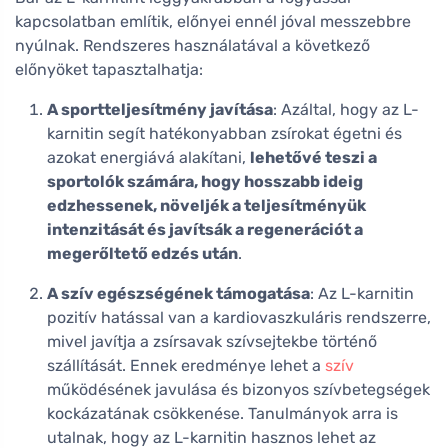
kapcsolatban említik, előnyei ennél jóval messzebbre
nyúlnak. Rendszeres használatával a következő
előnyöket tapasztalhatja:
A sportteljesítmény javítása
: Azáltal, hogy az L-
karnitin segít hatékonyabban zsírokat égetni és
azokat energiává alakítani,
lehetővé teszi a
sportolók számára, hogy hosszabb ideig
edzhessenek, növeljék a teljesítményük
intenzitását és javítsák a regenerációt a
megerőltető edzés után
.
A szív egészségének támogatása
: Az L-karnitin
pozitív hatással van a kardiovaszkuláris rendszerre,
mivel javítja a zsírsavak szívsejtekbe történő
szállítását. Ennek eredménye lehet a
szív
működésének javulása és bizonyos szívbetegségek
kockázatának csökkenése. Tanulmányok arra is
utalnak, hogy az L-karnitin hasznos lehet az