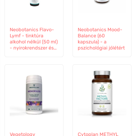
Neobotanics Flavo-
Neobotanics Mood-
Lymf - tinktúra
Balance (60
alkohol nélkül (50 ml)
kapszula) - a
- nyirokrendszer és
pszichológiai jólétért
érrendszer
Vegetology
Cytoplan METHYL