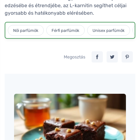
edzésébe és étrendjébe, az L-karnitin segíthet céljai
gyorsabb és hatékonyabb elérésében.
Női parfümök
Férfi parfümök
Unisex parfümök
L
Megosztás