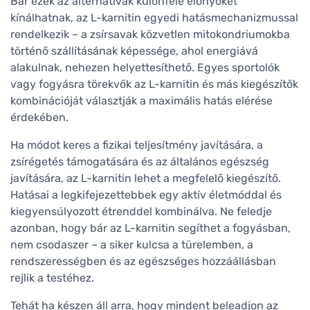
Bár ezek az alternatívák különféle előnyöket
kínálhatnak, az L-karnitin egyedi hatásmechanizmussal
rendelkezik – a zsírsavak közvetlen mitokondriumokba
történő szállításának képessége, ahol energiává
alakulnak, nehezen helyettesíthető. Egyes sportolók
vagy fogyásra törekvők az L-karnitin és más kiegészítők
kombinációját választják a maximális hatás elérése
érdekében.
Ha módot keres a fizikai teljesítmény javítására, a
zsírégetés támogatására és az általános egészség
javítására, az L-karnitin lehet a megfelelő kiegészítő.
Hatásai a legkifejezettebbek egy aktív életmóddal és
kiegyensúlyozott étrenddel kombinálva. Ne feledje
azonban, hogy bár az L-karnitin segíthet a fogyásban,
nem csodaszer – a siker kulcsa a türelemben, a
rendszerességben és az egészséges hozzáállásban
rejlik a testéhez.
Tehát ha készen áll arra, hogy mindent beleadjon az