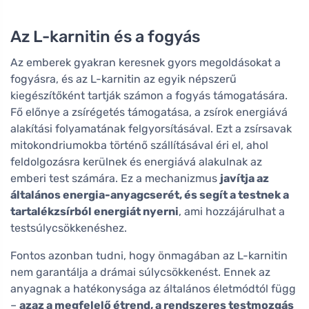
Az L-karnitin és a fogyás
Az emberek gyakran keresnek gyors megoldásokat a
fogyásra, és az L-karnitin az egyik népszerű
kiegészítőként tartják számon a fogyás támogatására.
Fő előnye a zsírégetés támogatása, a zsírok energiává
alakítási folyamatának felgyorsításával. Ezt a zsírsavak
mitokondriumokba történő szállításával éri el, ahol
feldolgozásra kerülnek és energiává alakulnak az
emberi test számára. Ez a mechanizmus
javítja az
általános energia-anyagcserét, és segít a testnek a
tartalékzsírból energiát nyerni
, ami hozzájárulhat a
testsúlycsökkenéshez.
Fontos azonban tudni, hogy önmagában az L-karnitin
nem garantálja a drámai súlycsökkenést. Ennek az
anyagnak a hatékonysága az általános életmódtól függ
–
azaz a megfelelő étrend, a rendszeres testmozgás