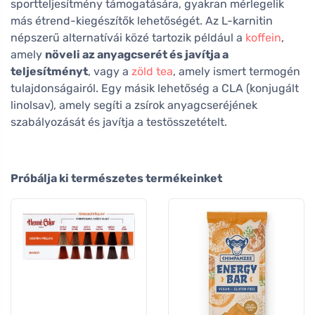
sportteljesítmény támogatására, gyakran mérlegelik
más étrend-kiegészítők lehetőségét. Az L-karnitin
népszerű alternatívái közé tartozik például a
koffein
,
amely
növeli az anyagcserét és javítja a
teljesítményt
, vagy a
zöld tea
, amely ismert termogén
tulajdonságairól. Egy másik lehetőség a CLA (konjugált
linolsav), amely segíti a zsírok anyagcseréjének
szabályozását és javítja a testösszetételt.
Próbálja ki természetes termékeinket