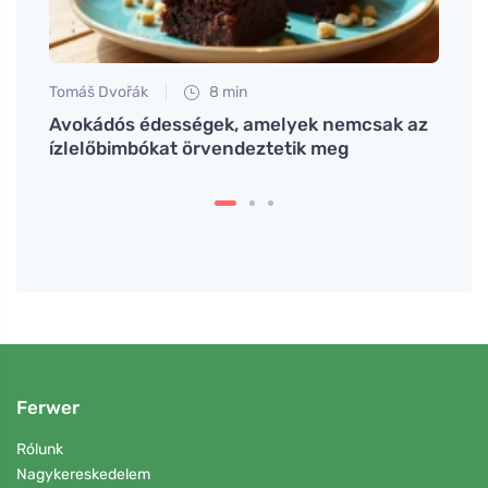
Tomáš Dvořák
8 min
Martin
Avokádós édességek, amelyek nemcsak az
Hogya
ízlelőbimbókat örvendeztetik meg
kréme
Ferwer
Rólunk
Nagykereskedelem