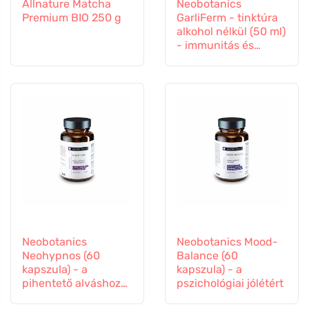
Allnature Matcha
Neobotanics
Premium BIO 250 g
GarliFerm - tinktúra
alkohol nélkül (50 ml)
- immunitás és
immunrendszer
Neobotanics
Neobotanics Mood-
Neohypnos (60
Balance (60
kapszula) - a
kapszula) - a
pihentető alváshoz
pszichológiai jólétért
és elalváshoz