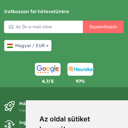
Iratkozzon fel hírlevelünkre
Bejelentkezés
Magyar / EUR
4,7/5
97%
Másnapra és ingyenesen
Ingyenes szállítás a következő összeg felett: 80 EUR
Az oldal sütiket
Ingyenes csere és visszaküldés