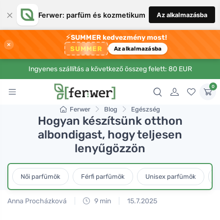
×
Ferwer: parfüm és kozmetikum
Az alkalmazásba
⚡
SUMMER kedvezmény most!
×
SUMMER
Az alkalmazásba
Ingyenes szállítás a következő összeg felett: 80 EUR
0
Ferwer
Blog
Egészség
Hogyan készítsünk otthon
albondigast, hogy teljesen
lenyűgözzön
Női parfümök
Férfi parfümök
Unisex parfümök
L
Anna Procházková
9 min
15.7.2025