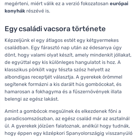
megérteni, miért válik ez a verzió fokozatosan
európai
konyhák
részévé is.
Egy családi vacsora története
Képzeljünk el egy átlagos estét egy kétgyermekes
családban. Egy fárasztó nap után az édesanya úgy
dönt, hogy valami olyat készít, amely mindenkit jóllakat,
de egyúttal egy kis különleges hangulatot is hoz. A
klasszikus pörkölt vagy tészta szósz helyett az
albondigas receptjét választja. A gyerekek örömmel
segítenek formázni a kis darált hús gombócokat, és
hamarosan a fokhagyma és a fűszernövények illata
belengi az egész lakást.
Amint a gombócok megsülnek és elkezdenek főni a
paradicsomszószban, az egész család már az asztalnál
ül. A gyerekek jóízűen falatoznak, anélkül hogy tudnák,
hogy éppen egy középkori Spanyolországig visszanyúló