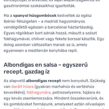
gasztronómiai szokásaikhoz igazították.
Ma a
spanyol húsgombócok
kedveltek az egész
Ibériai-félszigeten – a madridi hagyományos
vendéglőktől egészen a barcelonai háztartásokig.
Egyes régiókban bort adnak hozzá, másutt a szószt
fokhagymával, chilivel vagy fekete borssal készítik. Egy
dolog azonban változatlan marad: az íz, amely
egyenesen a mediterrán konyhába repít.
Albondigas en salsa – egyszerű
recept, gazdag íz
Az alapvető
albondigas recept
nem bonyolult. Szükség
van
darált húsra
(gyakran marhahús és sertéshús
keverékére),
fokhagymára
, petrezselyemre, tojásra és
egy kevés zsemlemorzsára. Mindent összekeverünk, és
kis gombócokat formázunk, amelyeket aztán olívaolajon