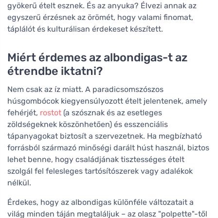
gyökerű ételt esznek. És az anyuka? Élvezi annak az
egyszerű érzésnek az örömét, hogy valami finomat,
táplálót és kulturálisan érdekeset készített.
Miért érdemes az albondigas-t az
étrendbe iktatni?
Nem csak az íz miatt. A paradicsomszószos
húsgombócok kiegyensúlyozott ételt jelentenek, amely
fehérjét,
rostot
(a szósznak és az esetleges
zöldségeknek köszönhetően) és esszenciális
tápanyagokat biztosít a szervezetnek. Ha megbízható
forrásból származó minőségi darált húst használ, biztos
lehet benne, hogy családjának tisztességes ételt
szolgál fel felesleges tartósítószerek vagy adalékok
nélkül.
Érdekes, hogy az albondigas különféle változatait a
világ minden táján megtaláljuk – az olasz "polpette"-től