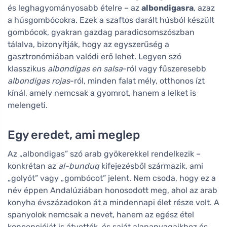
és leghagyományosabb ételre – az
albondigasra
, azaz
a húsgombócokra. Ezek a szaftos darált húsból készült
gombócok, gyakran gazdag paradicsomszószban
tálalva, bizonyítják, hogy az egyszerűség a
gasztronómiában valódi erő lehet. Legyen szó
klasszikus
albondigas en salsa
-ról vagy fűszeresebb
albondigas rojas
-ról, minden falat mély, otthonos ízt
kínál, amely nemcsak a gyomrot, hanem a lelket is
melengeti.
Egy eredet, ami meglep
Az „albondigas” szó arab gyökerekkel rendelkezik –
konkrétan az
al-bunduq
kifejezésből származik, ami
„golyót” vagy „gombócot” jelent. Nem csoda, hogy ez a
név éppen Andalúziában honosodott meg, ahol az arab
konyha évszázadokon át a mindennapi élet része volt. A
spanyolok nemcsak a nevet, hanem az egész étel
koncepcióját is átvették, és saját alapanyagaikhoz és