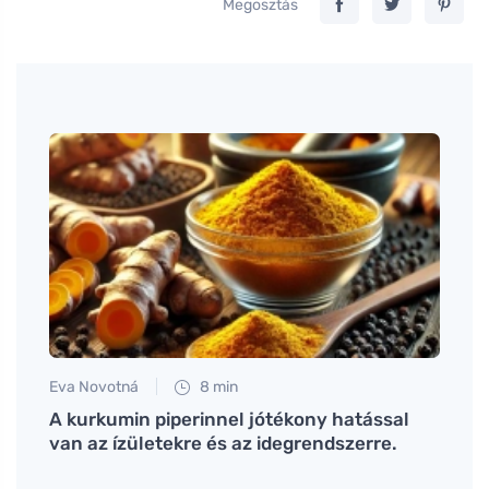
Megosztás
Eva Novotná
8 min
Eva No
A kurkumin piperinnel jótékony hatással
A pro
van az ízületekre és az idegrendszerre.
diver
ellen