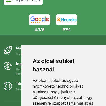
Magyar / EUR
4,7/5
97%
Másnapra és ingyenesen
Ingyenes szállítás a következő összeg felett: 80 EUR
Az oldal sütiket
Ingyenes csere és visszaküldés
használ
Rendelését 90 napon belül bármikor visszaküldheti vagy
kicserélheti.
Az oldal sütiket és egyéb
Támogatjuk a Trees.org-ot
nyomkövető technológiákat
Minden megrendelésért ültetünk egy fát! Bővebben
Rólunk
.
alkalmaz, hogy javítsa a
böngészési élményét, azzal hogy
személyre szabott tartalmakat és