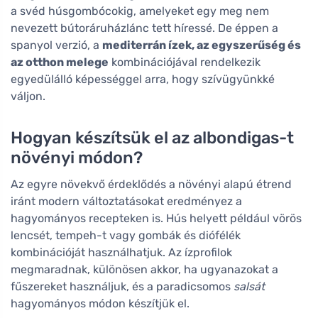
a svéd húsgombócokig, amelyeket egy meg nem
nevezett bútoráruházlánc tett híressé. De éppen a
spanyol verzió, a
mediterrán ízek, az egyszerűség és
az otthon melege
kombinációjával rendelkezik
egyedülálló képességgel arra, hogy szívügyünkké
váljon.
Hogyan készítsük el az albondigas-t
növényi módon?
Az egyre növekvő érdeklődés a növényi alapú étrend
iránt modern változtatásokat eredményez a
hagyományos recepteken is. Hús helyett például vörös
lencsét, tempeh-t vagy gombák és diófélék
kombinációját használhatjuk. Az ízprofilok
megmaradnak, különösen akkor, ha ugyanazokat a
fűszereket használjuk, és a paradicsomos
salsát
hagyományos módon készítjük el.