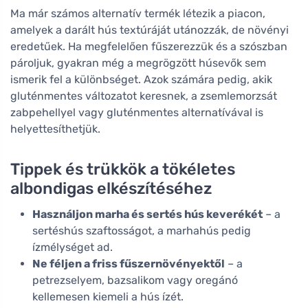
Ma már számos alternatív termék létezik a piacon,
amelyek a darált hús textúráját utánozzák, de növényi
eredetűek. Ha megfelelően fűszerezzük és a szószban
pároljuk, gyakran még a megrögzött húsevők sem
ismerik fel a különbséget. Azok számára pedig, akik
gluténmentes változatot keresnek, a zsemlemorzsát
zabpehellyel vagy gluténmentes alternatívával is
helyettesíthetjük.
Tippek és trükkök a tökéletes
albondigas elkészítéséhez
Használjon marha és sertés hús keverékét
– a
sertéshús szaftosságot, a marhahús pedig
ízmélységet ad.
Ne féljen a friss fűszernövényektől
– a
petrezselyem, bazsalikom vagy oregánó
kellemesen kiemeli a hús ízét.