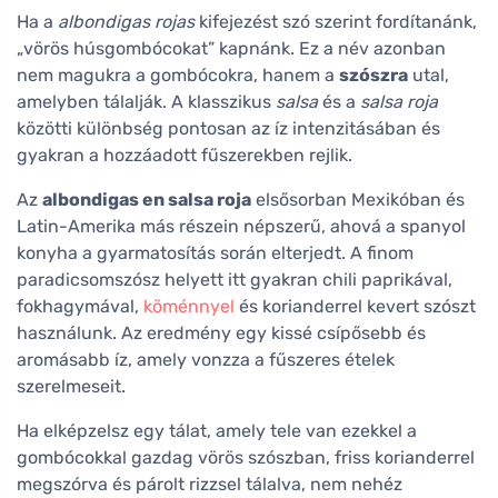
Ha a
albondigas rojas
kifejezést szó szerint fordítanánk,
„vörös húsgombócokat” kapnánk. Ez a név azonban
nem magukra a gombócokra, hanem a
szószra
utal,
amelyben tálalják. A klasszikus
salsa
és a
salsa roja
közötti különbség pontosan az íz intenzitásában és
gyakran a hozzáadott fűszerekben rejlik.
Az
albondigas en salsa roja
elsősorban Mexikóban és
Latin-Amerika más részein népszerű, ahová a spanyol
konyha a gyarmatosítás során elterjedt. A finom
paradicsomszósz helyett itt gyakran chili paprikával,
fokhagymával,
köménnyel
és korianderrel kevert szószt
használunk. Az eredmény egy kissé csípősebb és
aromásabb íz, amely vonzza a fűszeres ételek
szerelmeseit.
Ha elképzelsz egy tálat, amely tele van ezekkel a
gombócokkal gazdag vörös szószban, friss korianderrel
megszórva és párolt rizzsel tálalva, nem nehéz