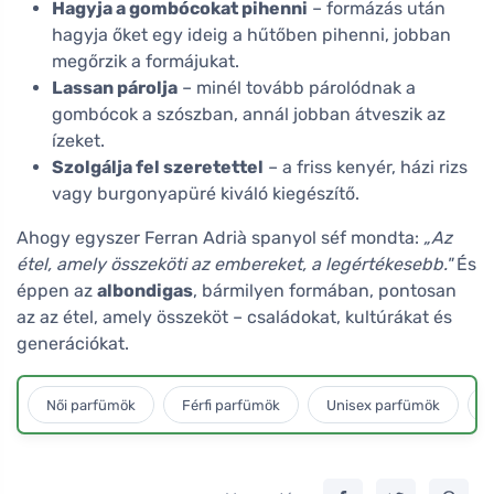
Hagyja a gombócokat pihenni
– formázás után
hagyja őket egy ideig a hűtőben pihenni, jobban
megőrzik a formájukat.
Lassan párolja
– minél tovább párolódnak a
gombócok a szószban, annál jobban átveszik az
ízeket.
Szolgálja fel szeretettel
– a friss kenyér, házi rizs
vagy burgonyapüré kiváló kiegészítő.
Ahogy egyszer Ferran Adrià spanyol séf mondta:
„Az
étel, amely összeköti az embereket, a legértékesebb."
És
éppen az
albondigas
, bármilyen formában, pontosan
az az étel, amely összeköt – családokat, kultúrákat és
generációkat.
Női parfümök
Férfi parfümök
Unisex parfümök
L