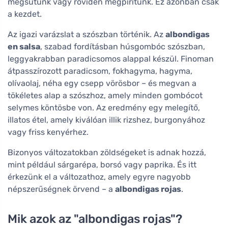
megsütünk vagy röviden megpirítunk. Ez azonban csak
a kezdet.
Az igazi varázslat a szószban történik. Az
albondigas
en salsa
, szabad fordításban húsgombóc szószban,
leggyakrabban paradicsomos alappal készül. Finoman
átpasszírozott paradicsom, fokhagyma, hagyma,
olívaolaj, néha egy csepp vörösbor – és megvan a
tökéletes alap a szószhoz, amely minden gombócot
selymes köntösbe von. Az eredmény egy melegítő,
illatos étel, amely kiválóan illik rizshez, burgonyához
vagy friss kenyérhez.
Bizonyos változatokban zöldségeket is adnak hozzá,
mint például sárgarépa, borsó vagy paprika. És itt
érkezünk el a változathoz, amely egyre nagyobb
népszerűségnek örvend – a
albondigas rojas
.
Mik azok az "albondigas rojas"?