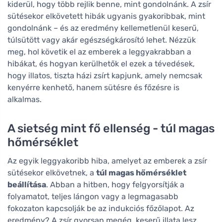
kiderül, hogy több rejlik benne, mint gondolnánk. A zsír
sütésekor elkövetett hibák ugyanis gyakoribbak, mint
gondolnánk – és az eredmény kellemetlenül keserű,
túlsütött vagy akár egészségkárosító lehet. Nézzük
meg, hol követik el az emberek a leggyakrabban a
hibákat, és hogyan kerülhetők el ezek a tévedések,
hogy illatos, tiszta házi zsírt kapjunk, amely nemcsak
kenyérre kenhető, hanem sütésre és főzésre is
alkalmas.
A sietség mint fő ellenség - túl magas
hőmérséklet
Az egyik leggyakoribb hiba, amelyet az emberek a zsír
sütésekor elkövetnek, a
túl magas hőmérséklet
beállítása
. Abban a hitben, hogy felgyorsítják a
folyamatot, teljes lángon vagy a legmagasabb
fokozaton kapcsolják be az indukciós főzőlapot. Az
eredmény? A zsír gyorsan megég, keserű illata lesz,