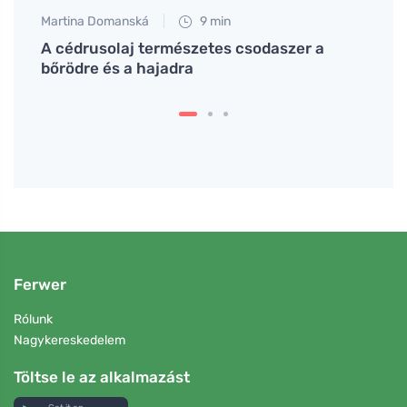
Martina Domanská
9 min
Anna 
A cédrusolaj természetes csodaszer a
Rukko
bőrödre és a hajadra
egész
Ferwer
Rólunk
Nagykereskedelem
Töltse le az alkalmazást