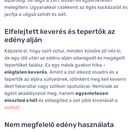
elpárolog, de segít a zsírt lassan és egyenletesen
melegíteni. Ugyanakkor csökkenti az égés kockázatát és
javítja a végső színét és ízét.
Elfelejtett keverés és tepertők az
edény alján
Képzeld el, hogy zsírt sütsz, minden külsőre jól néz ki,
de egy idő után az edény alján odaragadt és megégett
tepertőket találsz. Ez egy másik gyakori hiba –
elégtelen keverés
. Amint a zsír elkezd olvadni és a
tepertők az aljára süllyednek, időnként meg kell keverni
őket fakanállal vagy szilikon spatulával. Nemcsak az
égést akadályozod meg, hanem
egyenletesen
elosztod a hőt
és elősegíted a zsír jobb kivonását a
zsírból
.
Nem megfelelő edény használata