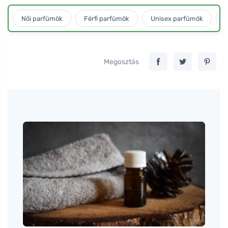
Női parfümök
Férfi parfümök
Unisex parfümök
L
Megosztás