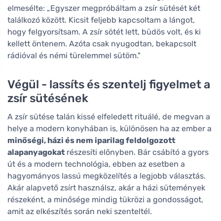
elmesélte: „Egyszer megpróbáltam a zsír sütését két
találkozó között. Kicsit feljebb kapcsoltam a lángot,
hogy felgyorsítsam. A zsír sötét lett, büdös volt, és ki
kellett öntenem. Azóta csak nyugodtan, bekapcsolt
rádióval és némi türelemmel sütöm."
Végül - lassíts és szentelj figyelmet a
zsír sütésének
A zsír sütése talán kissé elfeledett rituálé, de megvan a
helye a modern konyhában is, különösen ha az ember a
minőségi, házi és nem iparilag feldolgozott
alapanyagokat
részesíti előnyben. Bár csábító a gyors
út és a modern technológia, ebben az esetben a
hagyományos lassú megközelítés a legjobb választás.
Akár alapvető zsírt használsz, akár a házi sütemények
részeként, a minősége mindig tükrözi a gondosságot,
amit az elkészítés során neki szenteltél.