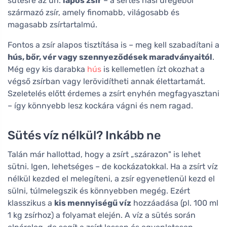
sütésre az ún.
lapos zsír
– a sertés hasi üregéből
származó zsír, amely finomabb, világosabb és
magasabb zsírtartalmú.
Fontos a zsír alapos tisztítása is – meg kell szabadítani a
hús, bőr, vér vagy szennyeződések maradványaitól
.
Még egy kis darabka
hús
is kellemetlen ízt okozhat a
végső zsírban vagy lerövidítheti annak élettartamát.
Szeletelés előtt érdemes a zsírt enyhén megfagyasztani
– így könnyebb lesz kockára vágni és nem ragad.
Sütés víz nélkül? Inkább ne
Talán már hallottad, hogy a zsírt „szárazon" is lehet
sütni. Igen, lehetséges – de kockázatokkal. Ha a zsírt víz
nélkül kezded el melegíteni, a zsír egyenetlenül kezd el
sülni, túlmelegszik és könnyebben megég. Ezért
klasszikus a
kis mennyiségű víz
hozzáadása (pl. 100 ml
1 kg zsírhoz) a folyamat elején. A víz a sütés során