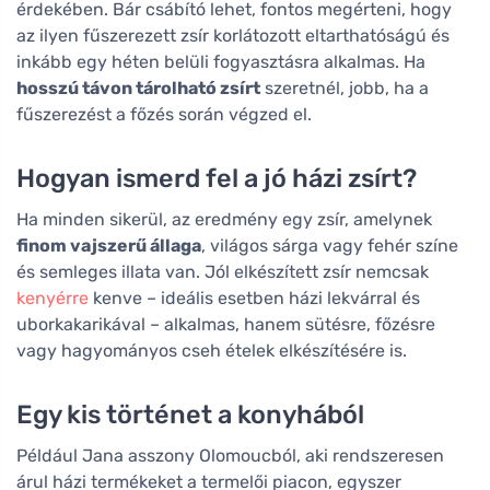
érdekében. Bár csábító lehet, fontos megérteni, hogy
az ilyen fűszerezett zsír korlátozott eltarthatóságú és
inkább egy héten belüli fogyasztásra alkalmas. Ha
hosszú távon tárolható zsírt
szeretnél, jobb, ha a
fűszerezést a főzés során végzed el.
Hogyan ismerd fel a jó házi zsírt?
Ha minden sikerül, az eredmény egy zsír, amelynek
finom vajszerű állaga
, világos sárga vagy fehér színe
és semleges illata van. Jól elkészített zsír nemcsak
kenyérre
kenve – ideális esetben házi lekvárral és
uborkakarikával – alkalmas, hanem sütésre, főzésre
vagy hagyományos cseh ételek elkészítésére is.
Egy kis történet a konyhából
Például Jana asszony Olomoucból, aki rendszeresen
árul házi termékeket a termelői piacon, egyszer