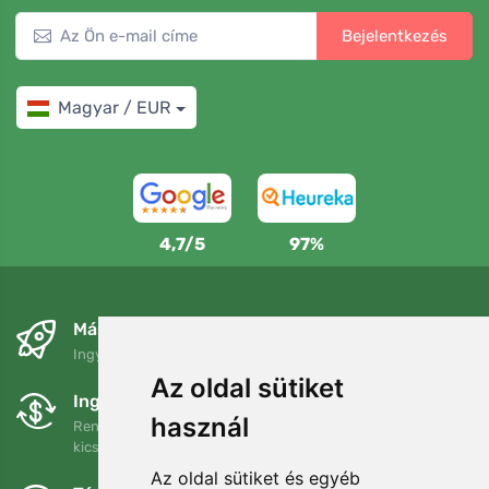
Bejelentkezés
Magyar / EUR
4,7/5
97%
Másnapra és ingyenesen
Ingyenes szállítás a következő összeg felett: 80 EUR
Az oldal sütiket
Ingyenes csere és visszaküldés
használ
Rendelését 90 napon belül bármikor visszaküldheti vagy
kicserélheti.
Az oldal sütiket és egyéb