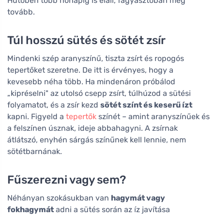
Hűtőben több hónapig is eláll, fagyasztóban még
tovább.
Túl hosszú sütés és sötét zsír
Mindenki szép aranyszínű, tiszta zsírt és ropogós
tepertőket szeretne. De itt is érvényes, hogy a
kevesebb néha több. Ha mindenáron próbálod
„kipréselni" az utolsó csepp zsírt, túlhúzod a sütési
folyamatot, és a zsír kezd
sötét színt és keserű ízt
kapni. Figyeld a
tepertők
színét – amint aranyszínűek és
a felszínen úsznak, ideje abbahagyni. A zsírnak
átlátszó, enyhén sárgás színűnek kell lennie, nem
sötétbarnának.
Fűszerezni vagy sem?
Néhányan szokásukban van
hagymát vagy
fokhagymát
adni a sütés során az íz javítása