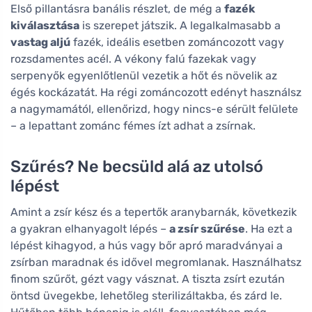
Első pillantásra banális részlet, de még a
fazék
kiválasztása
is szerepet játszik. A legalkalmasabb a
vastag aljú
fazék, ideális esetben zománcozott vagy
rozsdamentes acél. A vékony falú fazekak vagy
serpenyők egyenlőtlenül vezetik a hőt és növelik az
égés kockázatát. Ha régi zománcozott edényt használsz
a nagymamától, ellenőrizd, hogy nincs-e sérült felülete
– a lepattant zománc fémes ízt adhat a zsírnak.
Szűrés? Ne becsüld alá az utolsó
lépést
Amint a zsír kész és a tepertők aranybarnák, következik
a gyakran elhanyagolt lépés –
a zsír szűrése
. Ha ezt a
lépést kihagyod, a hús vagy bőr apró maradványai a
zsírban maradnak és idővel megromlanak. Használhatsz
finom szűrőt, gézt vagy vásznat. A tiszta zsírt ezután
öntsd üvegekbe, lehetőleg sterilizáltakba, és zárd le.