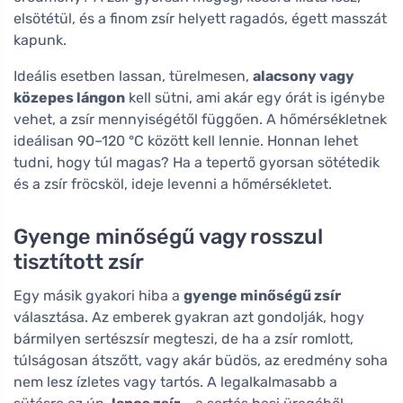
elsötétül, és a finom zsír helyett ragadós, égett masszát
kapunk.
Ideális esetben lassan, türelmesen,
alacsony vagy
közepes lángon
kell sütni, ami akár egy órát is igénybe
vehet, a zsír mennyiségétől függően. A hőmérsékletnek
ideálisan 90–120 °C között kell lennie. Honnan lehet
tudni, hogy túl magas? Ha a tepertő gyorsan sötétedik
és a zsír fröcsköl, ideje levenni a hőmérsékletet.
Gyenge minőségű vagy rosszul
tisztított zsír
Egy másik gyakori hiba a
gyenge minőségű zsír
választása. Az emberek gyakran azt gondolják, hogy
bármilyen sertészsír megteszi, de ha a zsír romlott,
túlságosan átszőtt, vagy akár büdös, az eredmény soha
nem lesz ízletes vagy tartós. A legalkalmasabb a