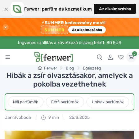
×
Ferwer: parfüm és kozmetikum
Az alkalmazásba
⚡
SUMMER kedvezmény most!
×
SUMMER
Az alkalmazásba
Ingyenes szállítás a következő összeg felett: 80 EUR
0
Ferwer
Blog
Egészség
Hibák a zsír olvasztásakor, amelyek a
pokolba vezethetnek
Női parfümök
Férfi parfümök
Unisex parfümök
L
Jan Svoboda
9 min
25.8.2025