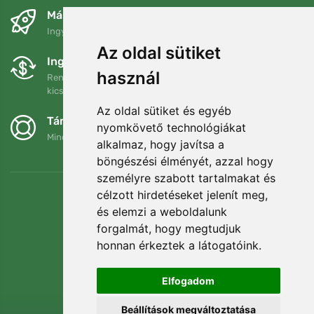
Másnapra és ingyenesen
Ingyenes szállítás a következő összeg felett: 80 EUR
Az oldal sütiket
Ingyenes csere és visszaküldés
használ
Rendelését 90 napon belül bármikor visszaküldheti vagy
kicserélheti.
Az oldal sütiket és egyéb
Támogatjuk a Trees.org-ot
nyomkövető technológiákat
Minden megrendelésért ültetünk egy fát! Bővebben
Rólunk
.
alkalmaz, hogy javítsa a
böngészési élményét, azzal hogy
személyre szabott tartalmakat és
célzott hirdetéseket jelenít meg,
és elemzi a weboldalunk
forgalmát, hogy megtudjuk
honnan érkeztek a látogatóink.
Elfogadom
Beállítások megváltoztatása