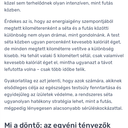
közel sem terhelődnek olyan intenzíven, mint futás
közben.
Érdekes az is, hogy az energiaigény szempontjából
megtett kilométerenként a séta és a futás közötti
különbség nem olyan drámai, mint gondolnánk. A test
séta közben ugyan percenként kevesebb kalóriát éget,
de minden megtett kilométerre vetítve a különbség
kisebb. Ha tehát valaki 5 kilométert sétál, csak valamivel
kevesebb kalóriát éget el, mintha ugyanazt a távot
lefutotta volna – csak több időbe telik.
Gyakorlatilag ez azt jelenti, hogy azok számára, akiknek
elsődleges célja az egészséges testsúly fenntartása és
egyidejűleg az ízületek védelme, a rendszeres séta
ugyanolyan hatékony stratégia lehet, mint a futás,
mégpedig lényegesen alacsonyabb sérüléskockázattal.
Mi a döntő: az egyéni tényezők