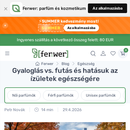
×
Ferwer: parfüm és kozmetikum
Az alkalmazásba
⚡
SUMMER kedvezmény most!
×
SUMMER
Az alkalmazásba
Ingyenes szállítás a következő összeg felett: 80 EUR
0
Ferwer
Blog
Egészség
Gyaloglás vs. futás és hatásuk az
ízületek egészségére
Női parfümök
Férfi parfümök
Unisex parfümök
L
Petr Novák
14 min
29.4.2026