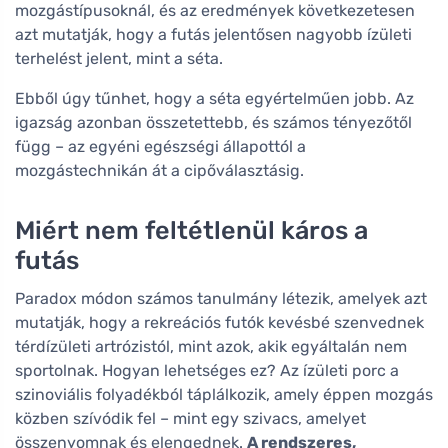
mozgástípusoknál, és az eredmények következetesen
azt mutatják, hogy a futás jelentősen nagyobb ízületi
terhelést jelent, mint a séta.
Ebből úgy tűnhet, hogy a séta egyértelműen jobb. Az
igazság azonban összetettebb, és számos tényezőtől
függ – az egyéni egészségi állapottól a
mozgástechnikán át a cipőválasztásig.
Miért nem feltétlenül káros a
futás
Paradox módon számos tanulmány létezik, amelyek azt
mutatják, hogy a rekreációs futók kevésbé szenvednek
térdízületi artrózistól, mint azok, akik egyáltalán nem
sportolnak. Hogyan lehetséges ez? Az ízületi porc a
szinoviális folyadékból táplálkozik, amely éppen mozgás
közben szívódik fel – mint egy szivacs, amelyet
összenyomnak és elengednek.
A rendszeres,