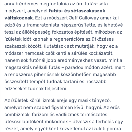
annak érdemes megfontolnia az ún. futás-séta
módszert, amelynél
futás- és sétaszakaszok
váltakoznak
. Ezt a módszert Jeff Galloway amerikai
edző és ultramaratonista népszerűsítette, és lehetővé
teszi az állóképesség fokozatos építését, miközben az
ízületek időt kapnak a regenerációra az ütközéses
szakaszok között. Kutatások azt mutatják, hogy ez a
módszer nemcsak csökkenti a sérülés kockázatát,
hanem sok futónál jobb eredményekhez vezet, mint a
megszakítás nélküli futás – paradox módon azért, mert
a rendszeres pihenésnek köszönhetően magasabb
összesített tempót tudnak tartani és hosszabb
edzéseket tudnak teljesíteni.
Az ízületek körüli izmok ereje egy másik tényező,
amelyet nem szabad figyelmen kívül hagyni. Az erős
combizmok, farizom és vádliizmok természetes
ütéscsillapítóként működnek – átveszik a terhelés egy
részét, amely egyébként közvetlenül az ízületi porcra