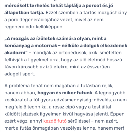
mérsékelt terhelés tehát táplálja a porcot és jó
állapotban tartja.
Ezzel szemben a tartós mozgáshiány
a porc degenerációjához vezet, mivel az nem
regenerálódik kellőképpen.
„A mozgás az ízületek számára olyan, mint a
kenőanyag a motornak – nélküle a dolgok elkezdenek
akadozni"
– mondják az ortopédusok, akik ismételten
felhívják a figyelmet arra, hogy az ülő életmód hosszú
távon károsabb az ízületekre, mint az ésszerűen
adagolt sport.
A probléma tehát nem magában a futásban rejlik,
hanem abban,
hogyan és mikor futunk
. A legnagyobb
kockázatot a túl gyors edzésmennyiség-növelés, a nem
megfelelő technika, a rossz cipő vagy a test által
küldött jelzések figyelmen kívül hagyása jelenti. Éppen
ezért végzi annyi
kezdő futó
sérüléssel – nem azért,
mert a futás önmagában veszélyes lenne, hanem mert