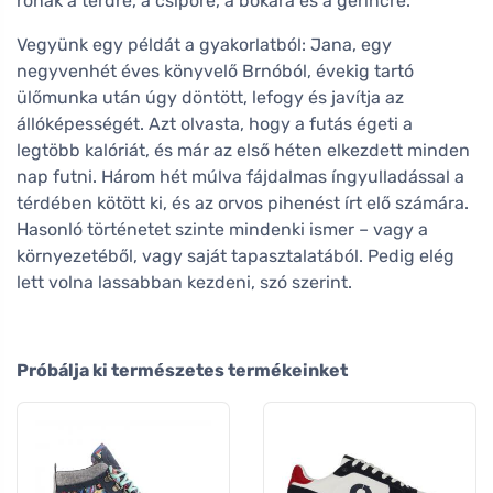
rónak a térdre, a csípőre, a bokára és a gerincre.
Vegyünk egy példát a gyakorlatból: Jana, egy
negyvenhét éves könyvelő Brnóból, évekig tartó
ülőmunka után úgy döntött, lefogy és javítja az
állóképességét. Azt olvasta, hogy a futás égeti a
legtöbb kalóriát, és már az első héten elkezdett minden
nap futni. Három hét múlva fájdalmas íngyulladással a
térdében kötött ki, és az orvos pihenést írt elő számára.
Hasonló történetet szinte mindenki ismer – vagy a
környezetéből, vagy saját tapasztalatából. Pedig elég
lett volna lassabban kezdeni, szó szerint.
Próbálja ki természetes termékeinket