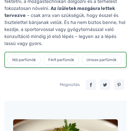
fektetni, a mozgástechnikán dolgozni és a terhelést
fokozatosan növelni.
Az ízületek mozgásra lettek
tervezve
– csak arra van szükségük, hogy ésszel és
tisztelettel bánjanak velük. És ha nem biztos benne, hol
kezdje, a sportorvossal vagy gyógytornásszal való
konzultáció mindig jó első lépés – legyen az a lépés
lassú vagy gyors.
Női parfümök
Férfi parfümök
Unisex parfümök
L
Megosztás