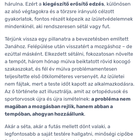
hárulna. Ezért a
kiegészítő erősítő edzés
, különösen
az alsó végtagokra és a törzsre irányuló célzott
gyakorlatok, fontos részét képezik az ízületvédelemnek
mindenkinél, aki rendszeresen sétál vagy fut.
Térjünk vissza egy pillanatra a bevezetésben említett
Janához. Felépülése után visszatért a mozgáshoz – de
ezúttal másként. Elkezdett sétálni, fokozatosan növelte
a tempót, három hónap múlva beiktatott rövid kocogó
szakaszokat, és fél év múlva problémamentesen
teljesítette első ötkilométeres versenyét. Az ízületei
nem fájtak, mert a teste időt kapott az alkalmazkodásra.
Az ő története azt illusztrálja, amit az ortopédusok és
sportorvosok újra és újra ismételnek:
a probléma nem
magában a mozgásban rejlik, hanem abban a
tempóban, ahogyan hozzáállunk
.
Akár a séta, akár a futás mellett dönt valaki, a
legfontosabb a saját testére hallgatni, minőségi cipőbe