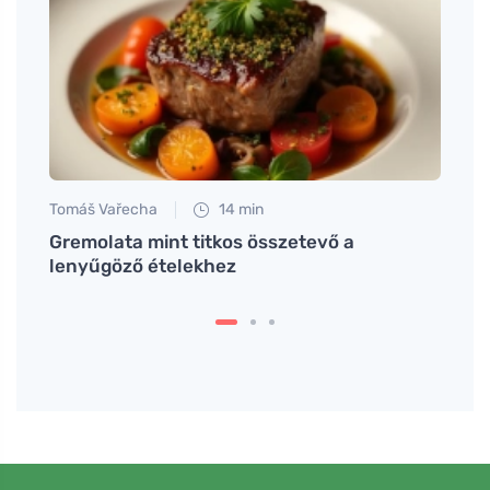
Tomáš Vařecha
14 min
Eva No
Gremolata mint titkos összetevő a
Fülfá
lenyűgöző ételekhez
probl