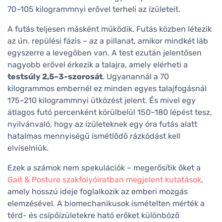
70–105 kilogrammnyi erővel terheli az ízületeit.
A futás teljesen másként működik. Futás közben létezik
az ún. repülési fázis – az a pillanat, amikor mindkét láb
egyszerre a levegőben van. A test ezután jelentősen
nagyobb erővel érkezik a talajra, amely elérheti a
testsúly 2,5–3-szorosát
. Ugyanannál a 70
kilogrammos embernél ez minden egyes talajfogásnál
175–210 kilogrammnyi ütközést jelent. És mivel egy
átlagos futó percenként körülbelül 150–180 lépést tesz,
nyilvánvaló, hogy az ízületeknek egy óra futás alatt
hatalmas mennyiségű ismétlődő rázkódást kell
elviselniük.
Ezek a számok nem spekulációk – megerősítik őket a
Gait & Posture szakfolyóiratban megjelent kutatások
,
amely hosszú ideje foglalkozik az emberi mozgás
elemzésével. A biomechanikusok ismételten mérték a
térd- és csípőízületekre ható erőket különböző