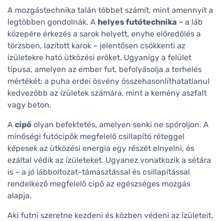
A mozgástechnika talán többet számít, mint amennyit a
legtöbben gondolnák. A
helyes futótechnika
– a láb
közepére érkezés a sarok helyett, enyhe előredőlés a
törzsben, lazított karok – jelentősen csökkenti az
ízületekre ható ütközési erőket. Ugyanígy a felület
típusa, amelyen az ember fut, befolyásolja a terhelés
mértékét: a puha erdei ösvény összehasonlíthatatlanul
kedvezőbb az ízületek számára, mint a kemény aszfalt
vagy beton.
A
cipő
olyan befektetés, amelyen senki ne spóroljon. A
minőségi futócipők megfelelő csillapító réteggel
képesek az ütközési energia egy részét elnyelni, és
ezáltal védik az ízületeket. Ugyanez vonatkozik a sétára
is – a jó lábboltozat-támasztással és csillapítással
rendelkező megfelelő cipő az egészséges mozgás
alapja.
Aki futni szeretne kezdeni és közben védeni az ízületeit,