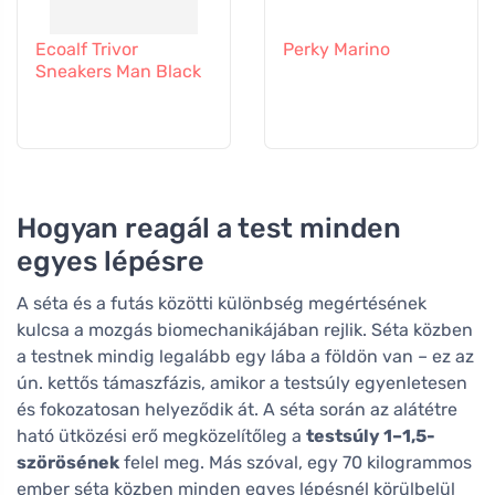
Ecoalf Trivor
Perky Marino
Sneakers Man Black
Hogyan reagál a test minden
egyes lépésre
A séta és a futás közötti különbség megértésének
kulcsa a mozgás biomechanikájában rejlik. Séta közben
a testnek mindig legalább egy lába a földön van – ez az
ún. kettős támaszfázis, amikor a testsúly egyenletesen
és fokozatosan helyeződik át. A séta során az alátétre
ható ütközési erő megközelítőleg a
testsúly 1–1,5-
szörösének
felel meg. Más szóval, egy 70 kilogrammos
ember séta közben minden egyes lépésnél körülbelül