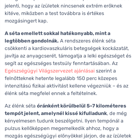
jelenti, hogy az ízületek nincsenek extrém erőknek
kitéve, miközben a test továbbra is értékes
mozgásingert kap.
A séta emellett sokkal hatékonyabb, mint a
legtöbben gondolnák.
A rendszeres élénk séta
csökkenti a kardiovaszkuláris betegségek kockázatát,
javítja az anyagcserét, támogatja a lelki egészséget és
segít az egészséges testsúly fenntartásában. Az
Egészségügyi Világszervezet ajánlásai
szerint a
felnőtteknek hetente legalább 150 perc közepes
intenzitású fizikai aktivitást kellene végezniük – és az
élénk séta megfelel ennek a feltételnek.
Az élénk séta
óránként körülbelül 5–7 kilométeres
tempót jelent, amelynél kissé kifulladunk
, de még
kényelmesen tudunk beszélgetni. Ilyen tempónál a
pulzus kellőképpen megemelkedik ahhoz, hogy a
mozgás egészségügyi előnyökkel járjon, de az ízületek