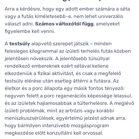
Arra a kérdésre, hogy egy adott ember számára a séta
vagy a futás kíméletesebb-e, nem lehet univerzális
választ adni.
Számos változótól függ
, amelyeket
figyelembe kell venni.
A
testsúly
alapvető szerepet játszik – minden
felesleges kilogrammal az ízületi terhelés futás közben
jelentősen növekszik. A jelentősebb túlsúllyal
rendelkező embereknek ezért sétával kellene
elkezdeniük a fizikai aktivitást, és csak a megfelelő
testsúly elérése után esetleg áttérni a futásra. Az
életkor és a porc állapota egy másik fontos tényező:
negyven felett a porc regenerációs képessége lelassul,
és az ízületek hajlamosabbak a túlterhelésre. A meglévő
ízületi problémák, mint az artrózis vagy korábbi
meniszkuszsérülések, egyértelmű jelzést adnak arra,
hogy bármilyen intenzívebb mozgásprogram
megkezdése előtt konzultálni kell orvossal.