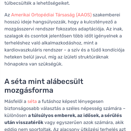
túlbecsülték a lehetőségeiket.
Az
Amerikai Ortopédiai Társaság (AAOS)
szakemberei
hosszú ideje hangsúlyozzák, hogy a kulcstényező a
mozgásszervi rendszer fokozatos adaptációja. Az inak,
szalagok és csontok jelentősen több időt igényelnek a
terheléshez való alkalmazkodáshoz, mint a
kardiovaszkuláris rendszer – a szív és a tüdő kondíciója
heteken belül javul, míg az ízületi struktúráknak
hónapokra van szükségük.
A séta mint alábecsült
mozgásforma
Másfelől a
séta
a futáshoz képest lényegesen
biztonságosabb választás a széles népesség számára –
különösen
a túlsúlyos emberek, az idősek, a sérülés
után visszatérők
vagy egyszerűen azok számára, akik
eddig nem sportoltak. Az alacsony ütközési terhelés azt