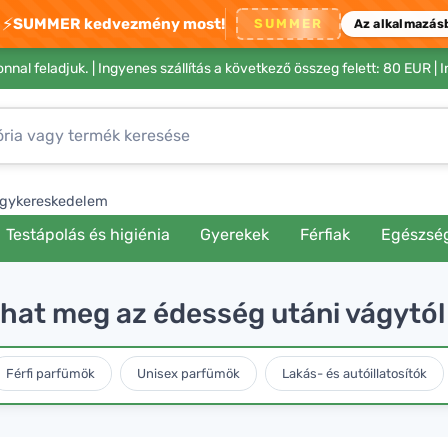
⚡
SUMMER kedvezmény most!
SUMMER
Az alkalmazás
nnal feladjuk. |
Ingyenes szállítás a következő összeg felett: 80 EUR
| 
gykereskedelem
Testápolás és higiénia
Gyerekek
Férfiak
Egészsé
hat meg az édesség utáni vágytól 
Férfi parfümök
Unisex parfümök
Lakás- és autóillatosítók