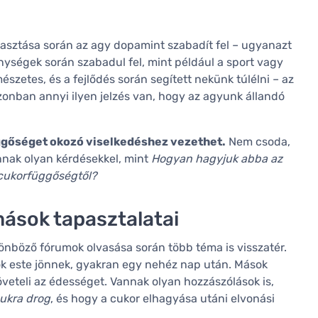
yasztása során az agy dopamint szabadít fel – ugyanazt
nységek során szabadul fel, mint például a sport vagy
zetes, és a fejlődés során segített nekünk túlélni – az
zonban annyi ilyen jelzés van, hogy az agyunk állandó
üggőséget okozó viselkedéshez vezethet.
Nem csoda,
nnak olyan kérdésekkel, mint
Hogyan hagyjuk abba az
cukorfüggőségtől?
ások tapasztalatai
nböző fórumok olvasása során több téma is visszatér.
k este jönnek, gyakran egy nehéz nap után. Mások
öveteli az édességet. Vannak olyan hozzászólások is,
ukra drog
, és hogy a cukor elhagyása utáni elvonási