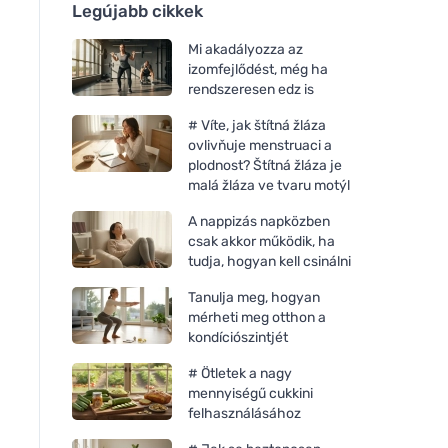
Legújabb cikkek
Mi akadályozza az
izomfejlődést, még ha
rendszeresen edz is
# Víte, jak štítná žláza
ovlivňuje menstruaci a
plodnost? Štítná žláza je
malá žláza ve tvaru motýl
A nappizás napközben
csak akkor működik, ha
tudja, hogyan kell csinálni
Tanulja meg, hogyan
mérheti meg otthon a
kondíciószintjét
# Ötletek a nagy
mennyiségű cukkini
felhasználásához