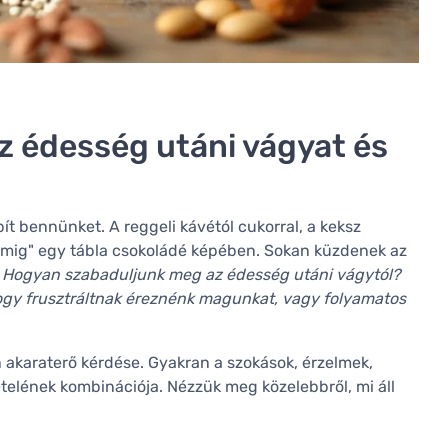
z édesség utáni vágyat és
 bennünket. A reggeli kávétól cukorral, a keksz
lomig" egy tábla csokoládé képében. Sokan küzdenek az
:
Hogyan szabaduljunk meg az édesség utáni vágytól?
ogy frusztráltnak éreznénk magunkat, vagy folyamatos
karaterő kérdése. Gyakran a szokások, érzelmek,
telének kombinációja. Nézzük meg közelebbről, mi áll