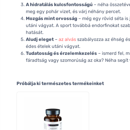
A hidratálás kulcsfontosságú
– néha összetéve
meg egy pohár vizet, és várj néhány percet.
Mozgás mint orvosság
– még egy rövid séta is 
utáni vágyat. A sport továbbá endorfinokat szaba
hatását.
Aludj eleget
–
az alvás
szabályozza az éhség és 
édes ételek utáni vágyat.
Tudatosság és érzelemkezelés
– ismerd fel, 
fáradtság vagy szomorúság az oka? Néha segít vá
Próbálja ki természetes termékeinket