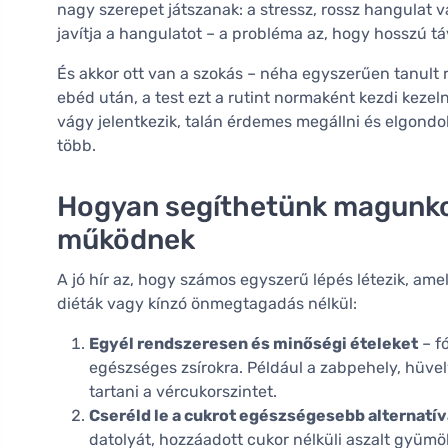
nagy szerepet játszanak: a stressz, rossz hangulat 
javítja a hangulatot – a probléma az, hogy hosszú tá
És akkor ott van a szokás – néha egyszerűen tanult r
ebéd után, a test ezt a rutint normaként kezdi kezel
vágy jelentkezik, talán érdemes megállni és elgondo
több.
Hogyan segíthetünk magunkon
működnek
A jó hír az, hogy számos egyszerű lépés létezik, ame
diéták vagy kínzó önmegtagadás nélkül:
Egyél rendszeresen és minőségi ételeket
– f
egészséges zsírokra. Például a zabpehely, hüvel
tartani a vércukorszintet.
Cseréld le a cukrot egészségesebb alternatí
datolyát, hozzáadott cukor nélküli aszalt gyüm