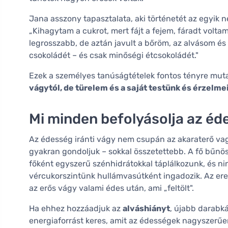
Jana asszony tapasztalata, aki történetét az egyik
„Kihagytam a cukrot, mert fájt a fejem, fáradt volt
legrosszabb, de aztán javult a bőröm, az alvásom é
csokoládét – és csak minőségi étcsokoládét."
Ezek a személyes tanúságtételek fontos tényre mut
vágytól, de türelem és a saját testünk és érzel
Mi minden befolyásolja az éd
Az édesség iránti vágy nem csupán az akaraterő va
gyakran gondoljuk – sokkal összetettebb. A fő bűnö
főként egyszerű szénhidrátokkal táplálkozunk, és ni
vércukorszintünk hullámvasútként ingadozik. Az er
az erős vágy valami édes után, ami „feltölt".
Ha ehhez hozzáadjuk az
alváshiányt
, újabb darabká
energiaforrást keres, amit az édességek nagyszerűen