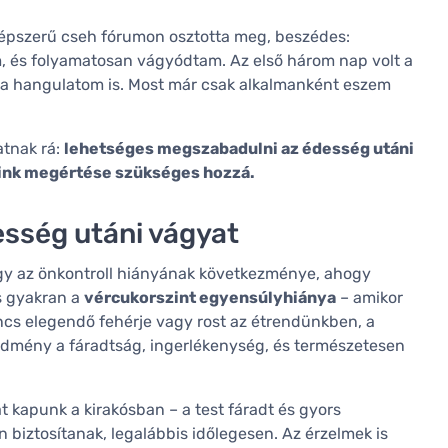
 népszerű cseh fórumon osztotta meg, beszédes:
am, és folyamatosan vágyódtam. Az első három nap volt a
s a hangulatom is. Most már csak alkalmanként eszem
atnak rá:
lehetséges megszabadulni az édesség utáni
meink megértése szükséges hozzá.
esség utáni vágyat
gy az önkontroll hiányának következménye, ahogy
s gyakran a
vércukorszint egyensúlyhiánya
– amikor
ncs elegendő fehérje vagy rost az étrendünkben, a
edmény a fáradtság, ingerlékenység, és természetesen
t kapunk a kirakósban – a test fáradt és gyors
 biztosítanak, legalábbis időlegesen. Az érzelmek is