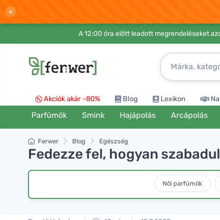
×
A 12:00 óra előtt leadott megrendeléseket azo
Akciók akár -80%
Blog
Lexikon
Na
Parfümök
Smink
Hajápolás
Arcápolás
Ferwer
Blog
Egészség
Fedezze fel, hogyan szabadul
Női parfümök