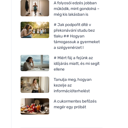
A folyosói edzés jobban
működik, mint gondolná –
még kis lakásban is
# Jak podpořit dítě v
překonávání studu bez
tlaku ## Hogyan
támogassuk a gyermeket
a szégyenérzet l
# Miért fáj a fejünk az
időjárás miatt, és mi segít
ellene
Tanulja meg, hogyan
kezelje az
információterhelést
A cukormentes befőzés
megér egy próbát