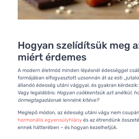
Hogyan szelídítsük meg a
miért érdemes
A modern életmód minden lépésnél édességgel csábít
formájában elfogyasztott uzsonnán át az esti „juta
állandó édesség utáni vággyal, és gyakran kérdezik
Vagy legalábbis:
Hogyan csökkentsük azt anélkül, h
önmegtagadásnak lennénk kitéve?
Meglepő módon, az édesség utáni vágy nem csupán a
hormonális egyensúlyhiány
és az étrendünk összeté
ennek hátterében – és hogyan kezelhetjük.