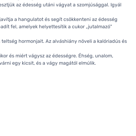
sztjük az édesség utáni vágyat a szomjúsággal. Igyál
javítja a hangulatot és segít csökkenteni az édesség
dít fel, amelyek helyettesítik a cukor „jutalmazó"
teltség hormonjait. Az alváshiány növeli a kalóriadús és
mikor és miért vágysz az édességre. Éhség, unalom,
rni egy kicsit, és a vágy magától elmúlik.