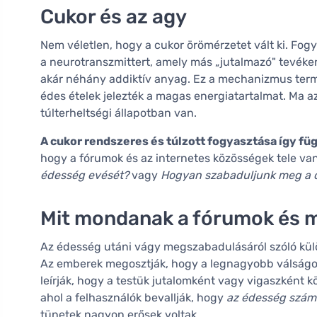
Cukor és az agy
Nem véletlen, hogy a cukor örömérzetet vált ki. Fog
a neurotranszmittert, amely más „jutalmazó" tevéke
akár néhány addiktív anyag. Ez a mechanizmus termés
édes ételek jelezték a magas energiatartalmat. Ma a
túlterheltségi állapotban van.
A cukor rendszeres és túlzott fogyasztása így f
hogy a fórumok és az internetes közösségek tele va
édesség evését?
vagy
Hogyan szabaduljunk meg a 
Mit mondanak a fórumok és m
Az édesség utáni vágy megszabadulásáról szóló külö
Az emberek megosztják, hogy a legnagyobb válságo
leírják, hogy a testük jutalomként vagy vigaszként k
ahol a felhasználók bevallják, hogy
az édesség szám
tünetek nagyon erősek voltak.