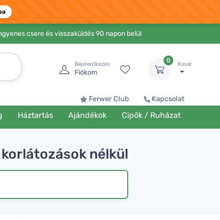
ba
Ingyenes csere és visszaküldés 90 napon belül
0
Bejelentkezés
Kosár
Fiókom
Ferwer Club
Kapcsolat
g
Háztartás
Ajándékok
Cipők / Ruházat
korlátozások nélkül