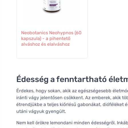
Neobotanics Neohypnos (60
kapszula) - a pihentető
alváshoz és elalváshoz
Édesség a fenntartható éle
Érdekes, hogy sokan, akik az egészségesebb életmód
iránti vágy jelentősen csökkent. Az emberek, akik tö
étrendjükbe a teljes kiőrlésű gabonákat, dióféléket 
utáni vágyuk gyengült.
Nem kell örökre lemondani minden édességről. Inkább