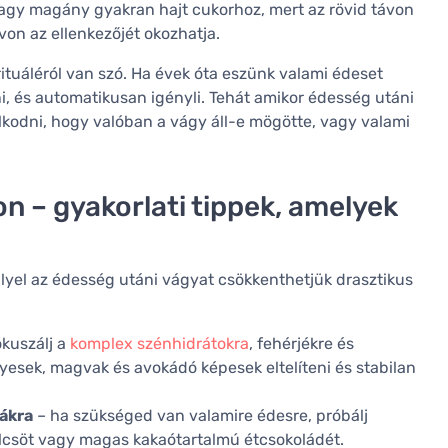
vagy magány gyakran hajt cukorhoz, mert az rövid távon
von az ellenkezőjét okozhatja.
ituáléról van szó. Ha évek óta eszünk valami édeset
ni, és automatikusan igényli. Tehát amikor édesség utáni
lkodni, hogy valóban a vágy áll-e mögötte, vagy valami
 – gyakorlati tippek, amelyek
llyel az édesség utáni vágyat csökkenthetjük drasztikus
ókuszálj a
komplex szénhidrátokra
, fehérjékre és
yesek, magvak és avokádó képesek eltelíteni és stabilan
vákra
– ha szükséged van valamire édesre, próbálj
ölcsöt vagy magas kakaótartalmú étcsokoládét.