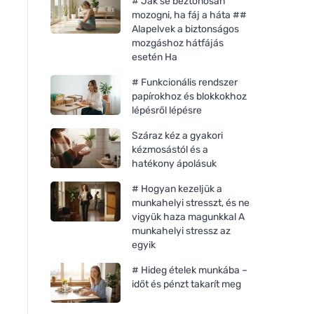
# Jak se beztonosan
mozogni, ha fáj a háta ##
Alapelvek a biztonságos
mozgáshoz hátfájás
esetén Ha
# Funkcionális rendszer
papírokhoz és blokkokhoz
lépésről lépésre
Száraz kéz a gyakori
kézmosástól és a
hatékony ápolásuk
# Hogyan kezeljük a
munkahelyi stresszt, és ne
vigyük haza magunkkal A
munkahelyi stressz az
egyik
# Hideg ételek munkába –
időt és pénzt takarít meg