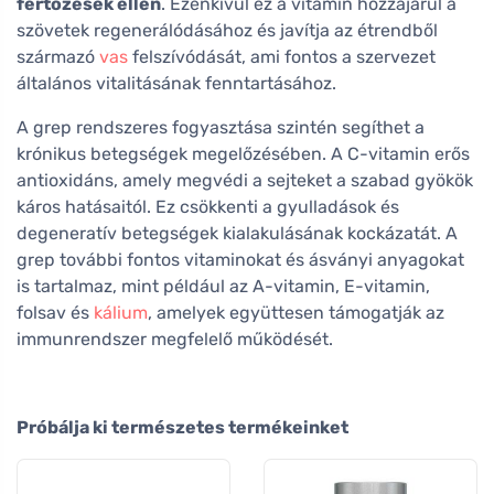
fertőzések ellen
. Ezenkívül ez a vitamin hozzájárul a
szövetek regenerálódásához és javítja az étrendből
származó
vas
felszívódását, ami fontos a szervezet
általános vitalitásának fenntartásához.
A grep rendszeres fogyasztása szintén segíthet a
krónikus betegségek megelőzésében. A C-vitamin erős
antioxidáns, amely megvédi a sejteket a szabad gyökök
káros hatásaitól. Ez csökkenti a gyulladások és
degeneratív betegségek kialakulásának kockázatát. A
grep további fontos vitaminokat és ásványi anyagokat
is tartalmaz, mint például az A-vitamin, E-vitamin,
folsav és
kálium
, amelyek együttesen támogatják az
immunrendszer megfelelő működését.
Próbálja ki természetes termékeinket