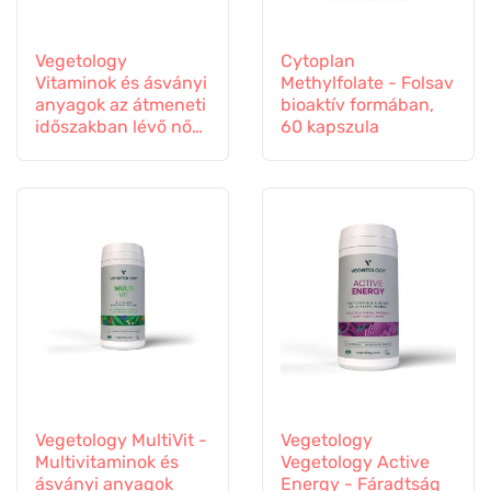
Vegetology
Cytoplan
Vitaminok és ásványi
Methylfolate - Folsav
anyagok az átmeneti
bioaktív formában,
időszakban lévő nők
60 kapszula
számára, 60
kapszula
Vegetology MultiVit -
Vegetology
Multivitaminok és
Vegetology Active
ásványi anyagok
Energy - Fáradtság