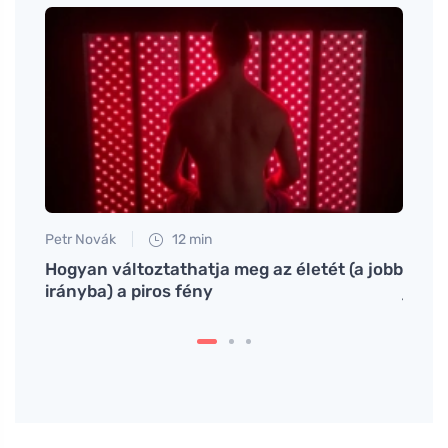
Petr Novák
12 min
Petr N
 útja
Hogyan változtathatja meg az életét (a jobb
# Jak
irányba) a piros fény
jogur
joghu