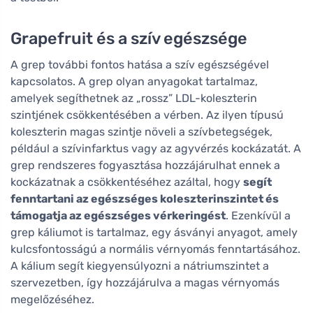
Grapefruit és a szív egészsége
A grep további fontos hatása a szív egészségével
kapcsolatos. A grep olyan anyagokat tartalmaz,
amelyek segíthetnek az „rossz” LDL-koleszterin
szintjének csökkentésében a vérben. Az ilyen típusú
koleszterin magas szintje növeli a szívbetegségek,
például a szívinfarktus vagy az agyvérzés kockázatát. A
grep rendszeres fogyasztása hozzájárulhat ennek a
kockázatnak a csökkentéséhez azáltal, hogy
segít
fenntartani az egészséges koleszterinszintet és
támogatja az egészséges vérkeringést
. Ezenkívül a
grep káliumot is tartalmaz, egy ásványi anyagot, amely
kulcsfontosságú a normális vérnyomás fenntartásához.
A kálium segít kiegyensúlyozni a nátriumszintet a
szervezetben, így hozzájárulva a magas vérnyomás
megelőzéséhez.