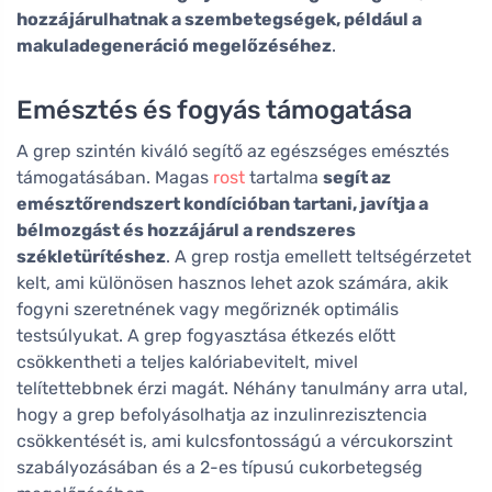
hozzájárulhatnak a szembetegségek, például a
makuladegeneráció megelőzéséhez
.
Emésztés és fogyás támogatása
A grep szintén kiváló segítő az egészséges emésztés
támogatásában. Magas
rost
tartalma
segít az
emésztőrendszert kondícióban tartani, javítja a
bélmozgást és hozzájárul a rendszeres
székletürítéshez
. A grep rostja emellett teltségérzetet
kelt, ami különösen hasznos lehet azok számára, akik
fogyni szeretnének vagy megőriznék optimális
testsúlyukat. A grep fogyasztása étkezés előtt
csökkentheti a teljes kalóriabevitelt, mivel
telítettebbnek érzi magát. Néhány tanulmány arra utal,
hogy a grep befolyásolhatja az inzulinrezisztencia
csökkentését is, ami kulcsfontosságú a vércukorszint
szabályozásában és a 2-es típusú cukorbetegség