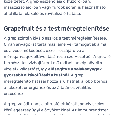
közérzetet. A grep esszenciája diffúzorokban,
masszázsolajokban vagy fürdők során is használható,
ahol illata relaxáló és revitalizáló hatású.
Grapefruit és a test méregtelenítése
A grep szintén kiváló eszköz a test méregtelenítésére.
Olyan anyagokat tartalmaz, amelyek támogatják a máj
és a vese működését, ezzel hozzájárulva a
méreganyagok eltávolításához a szervezetből. A grep lé
természetes vízhajtóként működhet, amely növeli a
vizeletkiválasztást, így
elősegítve a salakanyagok
gyorsabb eltávolítását a testből
. A grep
méregtelenítő hatásai hozzájárulhatnak a jobb bőrhöz,
a fokozott energiához és az általános vitalitás
érzéséhez.
A grep valódi kincs a citrusfélék között, amely széles
körű egészségügyi előnyöket kínál. Az immunrendszer