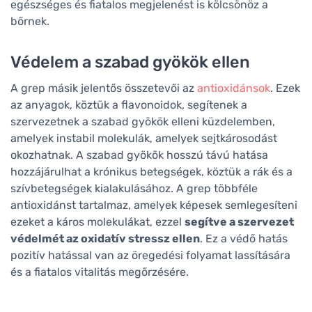
egészséges és fiatalos megjelenést is kölcsönöz a
bőrnek.
Védelem a szabad gyökök ellen
A grep másik jelentős összetevői az
antioxidánsok
. Ezek
az anyagok, köztük a flavonoidok, segítenek a
szervezetnek a szabad gyökök elleni küzdelemben,
amelyek instabil molekulák, amelyek sejtkárosodást
okozhatnak. A szabad gyökök hosszú távú hatása
hozzájárulhat a krónikus betegségek, köztük a rák és a
szívbetegségek kialakulásához. A grep többféle
antioxidánst tartalmaz, amelyek képesek semlegesíteni
ezeket a káros molekulákat, ezzel
segítve a szervezet
védelmét az oxidatív stressz ellen
. Ez a védő hatás
pozitív hatással van az öregedési folyamat lassítására
és a fiatalos vitalitás megőrzésére.