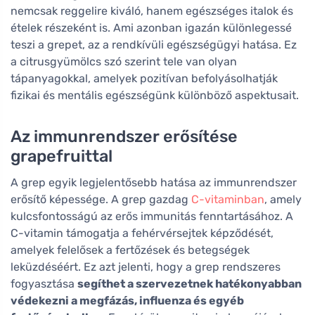
nemcsak reggelire kiváló, hanem egészséges italok és
ételek részeként is. Ami azonban igazán különlegessé
teszi a grepet, az a rendkívüli egészségügyi hatása. Ez
a citrusgyümölcs szó szerint tele van olyan
tápanyagokkal, amelyek pozitívan befolyásolhatják
fizikai és mentális egészségünk különböző aspektusait.
Az immunrendszer erősítése
grapefruittal
A grep egyik legjelentősebb hatása az immunrendszer
erősítő képessége. A grep gazdag
C-vitaminban
, amely
kulcsfontosságú az erős immunitás fenntartásához. A
C-vitamin támogatja a fehérvérsejtek képződését,
amelyek felelősek a fertőzések és betegségek
leküzdéséért. Ez azt jelenti, hogy a grep rendszeres
fogyasztása
segíthet a szervezetnek hatékonyabban
védekezni a megfázás, influenza és egyéb