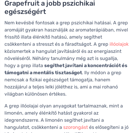
Grapefruit a jobb pszichikai
egészségért
Nem kevésbé fontosak a grep pszichikai hatásai. A grep
aromáját gyakran használják az aromaterápiában, mivel
frissítő illata élénkítő hatású, amely segíthet
csökkenteni a stresszt és a fáradtságot. A grep
illóolajok
közismertek a hangulat javításáról és az energiaszint
növeléséről. Néhány tanulmány még azt is sugallja,
hogy a grep illata
segíthet javítani a koncentrációt és
támogatni a mentális tisztaságot
. Ily módon a grep
nemcsak a fizikai egészséget támogatja, hanem
hozzájárul a teljes lelki jóléthez is, ami a mai rohanó
világban különösen értékes.
A grep illóolajai olyan anyagokat tartalmaznak, mint a
limonén, amely élénkítő hatást gyakorol az
idegrendszerre. A limonén segíthet javítani a
hangulatot, csökkenteni a
szorongást
és elősegíteni a jó