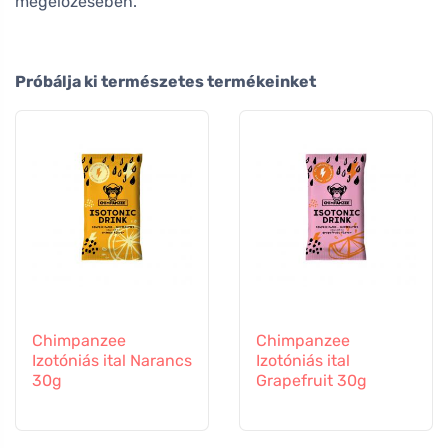
megelőzésében.
Próbálja ki természetes termékeinket
Chimpanzee
Chimpanzee
Izotóniás ital Narancs
Izotóniás ital
30g
Grapefruit 30g