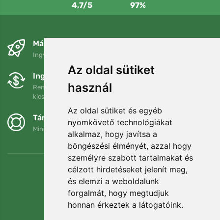
4,7/5
97%
Másnapra és ingyenesen
Ingyenes szállítás a következő összeg felett: 80 EUR
Az oldal sütiket
Ingyenes csere és visszaküldés
használ
Rendelését 90 napon belül bármikor visszaküldheti vagy
kicserélheti.
Az oldal sütiket és egyéb
Támogatjuk a Trees.org-ot
nyomkövető technológiákat
Minden megrendelésért ültetünk egy fát! Bővebben
Rólunk
.
alkalmaz, hogy javítsa a
böngészési élményét, azzal hogy
személyre szabott tartalmakat és
célzott hirdetéseket jelenít meg,
és elemzi a weboldalunk
forgalmát, hogy megtudjuk
honnan érkeztek a látogatóink.