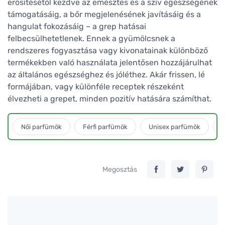
erősítésétől kezdve az emésztés és a szív egészségének
támogatásáig, a bőr megjelenésének javításáig és a
hangulat fokozásáig – a grep hatásai
felbecsülhetetlenek. Ennek a gyümölcsnek a
rendszeres fogyasztása vagy kivonatainak különböző
termékekben való használata jelentősen hozzájárulhat
az általános egészséghez és jóléthez. Akár frissen, lé
formájában, vagy különféle receptek részeként
élvezheti a grepet, minden pozitív hatására számíthat.
Női parfümök
Férfi parfümök
Unisex parfümök
L
Megosztás