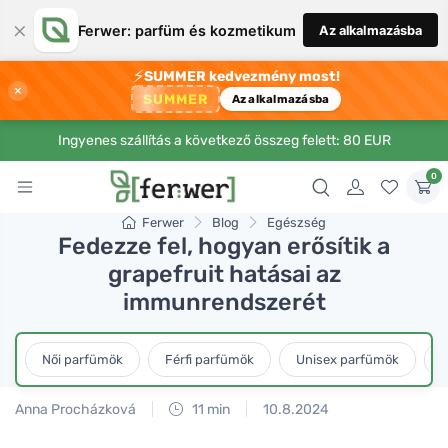
×
Ferwer: parfüm és kozmetikum
Az alkalmazásba
⚡
SUMMER kedvezmény most!
×
SUMMER
Az alkalmazásba
Ingyenes szállítás a következő összeg felett: 80 EUR
0
Ferwer
Blog
Egészség
Fedezze fel, hogyan erősítik a
grapefruit hatásai az
immunrendszerét
Női parfümök
Férfi parfümök
Unisex parfümök
L
Anna Procházková
11 min
10.8.2024