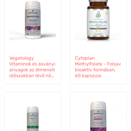
Vegetology
Cytoplan
Vitaminok és ásványi
Methylfolate - Folsav
anyagok az átmeneti
bioaktív formában,
időszakban lévő nők
60 kapszula
számára, 60
kapszula