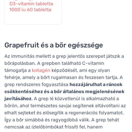
D3-vitamin tabletta
1000 iu 60 tabletta
Grapefruit és a bőr egészsége
Az immunitás mellett a grep jelentős szerepet játszik a
bőrápolásban. A grepben található C-vitamin
támogatja a
kollagén
képződését, ami egy olyan
fehérje, amely a bőrt rugalmasan és feszesen tartja. A
grep rendszeres fogyasztása
hozzájárulhat a ráncok
csökkentéséhez és a bőr általános megjelenésének
javításához
. A grep lé közvetlenül is alkalmazható a
bőrön, ahol természetes savjai segítenek eltávolítani az
elhalt sejteket és elősegítik a regenerációs folyamatot.
Így a bőr simábbá és ragyogóbbá válik. A grep tehát
nemcsak az ízlelőbimbókat frissíti fel, hanem