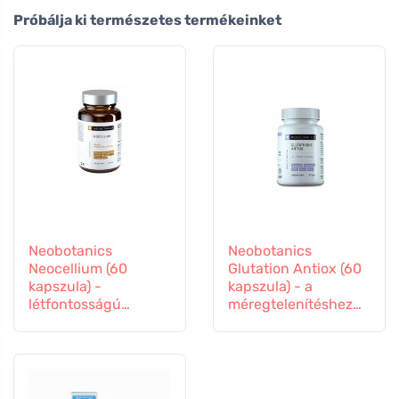
Próbálja ki természetes termékeinket
Neobotanics
Neobotanics
Neocellium (60
Glutation Antiox (60
kapszula) -
kapszula) - a
létfontosságú
méregtelenítéshez
gombák és ginzeng
és az immunitás
kivonatokkal
támogatásához.