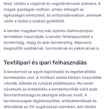
teszi, ideális a vegánok és vegetáriánusok számára. A
magok gazdagok rostban, amely elősegíti az
egészséges emésztést, és antioxidánsokban, amelyek
védik a testet a szabad gyököktől.
A kender magokat ma már számos élelmiszeripari
termékben használják, a kender fehérjeporoktól a
kendertejig, olajig és akár kendersörig. Népszerű
kiegészítői salátáknak, turmixoknak és pékáruknak is.
Textilipari és ipari felhasználás
A kenderrost az egyik legerősebb és legellenállóbb
természetes rost. A múltban széles körben használták
vitorlák, kötelek és ruházat előállítására. Ma ismét
növekszik az érdeklődés a kendertextíliák iránt azok
fenntarthatósága és ökológiai előnyei miatt. A
kenderanyagok légáteresztőek, antibakteriálisak és
ellenállóak az UV-sugárzással szemben, ami ideális