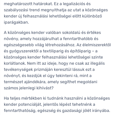
meghatározott határokat. Ez a legalizációs és
szabályozási trend megnyithatja az utat a közönséges
kender új felhasználási lehetőségei előtt különböző
iparágakban.
A közönséges kender valóban sokoldalú és értékes
növény, amely hozzájárulhat a fenntarthatóbb és
egészségesebb világ létrehozásához. Az élelmiszerektől
és gyógyszerektől a textiliparig és építőiparig – a
közönséges kender felhasználási lehetőségei szinte
korlátlanok. Nem itt az ideje, hogy ne csak az illegális
tevékenységek prizmáján keresztül lássuk ezt a
növényt, és kezdjük el úgy tekinteni rá, mint a
természet ajándékára, amely segíthet megoldani
számos jelenlegi kihívást?
Ha teljes mértékben ki tudnánk használni a közönséges
kender potenciálját, jelentős lépést tehetnénk a
fenntarthatóság, egészség és gazdasági jólét irányába.