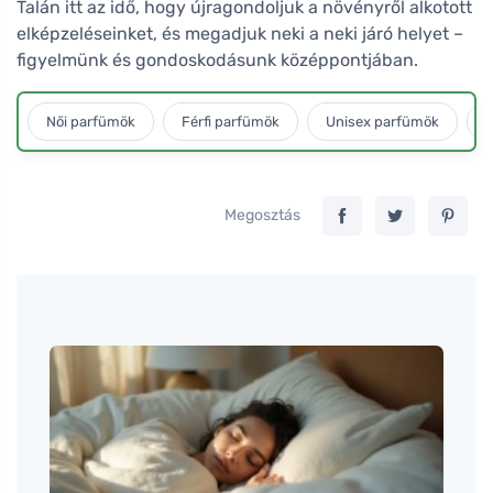
Talán itt az idő, hogy újragondoljuk a növényről alkotott
elképzeléseinket, és megadjuk neki a neki járó helyet –
figyelmünk és gondoskodásunk középpontjában.
Női parfümök
Férfi parfümök
Unisex parfümök
L
Megosztás