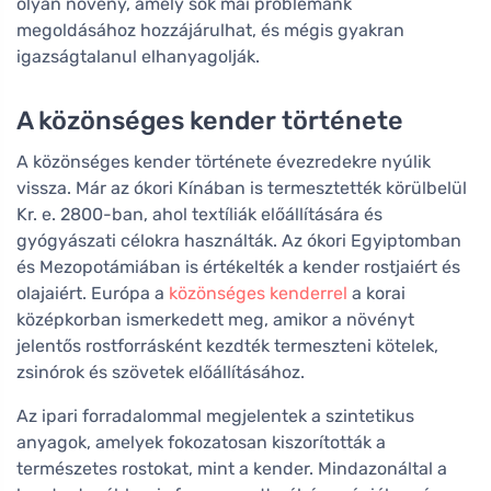
olyan növény, amely sok mai problémánk
megoldásához hozzájárulhat, és mégis gyakran
igazságtalanul elhanyagolják.
A közönséges kender története
A közönséges kender története évezredekre nyúlik
vissza. Már az ókori Kínában is termesztették körülbelül
Kr. e. 2800-ban, ahol textíliák előállítására és
gyógyászati célokra használták. Az ókori Egyiptomban
és Mezopotámiában is értékelték a kender rostjaiért és
olajaiért. Európa a
közönséges kenderrel
a korai
középkorban ismerkedett meg, amikor a növényt
jelentős rostforrásként kezdték termeszteni kötelek,
zsinórok és szövetek előállításához.
Az ipari forradalommal megjelentek a szintetikus
anyagok, amelyek fokozatosan kiszorították a
természetes rostokat, mint a kender. Mindazonáltal a