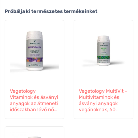
Próbálja ki természetes termékeinket
Vegetology
Vegetology MultiVit -
Vitaminok és ásványi
Multivitaminok és
anyagok az átmeneti
ásványi anyagok
időszakban lévő nők
vegánoknak, 60
számára, 60
tabletta
kapszula