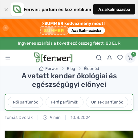
×
Ferwer: parfüm és kozmetikum
Az alkalmazásba
⚡
SUMMER kedvezmény most!
×
SUMMER
Az alkalmazásba
Ingyenes szállítás a következő összeg felett: 80 EUR
0
Ferwer
Blog
Életmód
A vetett kender ökológiai és
egészségügyi előnyei
Női parfümök
Férfi parfümök
Unisex parfümök
L
Tomáš Dvořák
9 min
10.8.2024