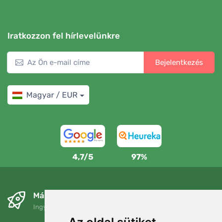
Iratkozzon fel hírlevelünkre
Bejelentkezés
Magyar / EUR
4,7/5
97%
Másnapra és ingyenesen
Ingyenes szállítás a következő összeg felett: 80 EUR