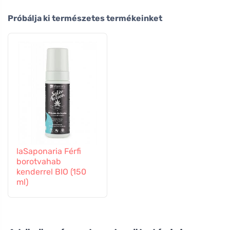
Próbálja ki természetes termékeinket
laSaponaria Férfi
borotvahab
kenderrel BIO (150
ml)