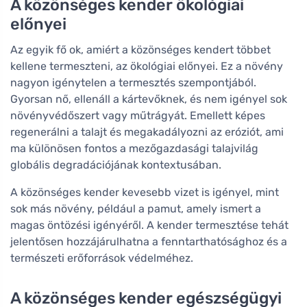
A közönséges kender ökológiai
előnyei
Az egyik fő ok, amiért a közönséges kendert többet
kellene termeszteni, az ökológiai előnyei. Ez a növény
nagyon igénytelen a termesztés szempontjából.
Gyorsan nő, ellenáll a kártevőknek, és nem igényel sok
növényvédőszert vagy műtrágyát. Emellett képes
regenerálni a talajt és megakadályozni az eróziót, ami
ma különösen fontos a mezőgazdasági talajvilág
globális degradációjának kontextusában.
A közönséges kender kevesebb vizet is igényel, mint
sok más növény, például a pamut, amely ismert a
magas öntözési igényéről. A kender termesztése tehát
jelentősen hozzájárulhatna a fenntarthatósághoz és a
természeti erőforrások védelméhez.
A közönséges kender egészségügyi