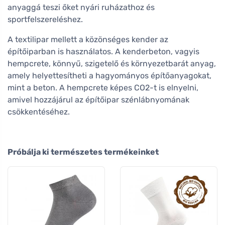
anyaggá teszi őket nyári ruházathoz és
sportfelszereléshez.
A textilipar mellett a közönséges kender az
építőiparban is használatos. A kenderbeton, vagyis
hempcrete, könnyű, szigetelő és környezetbarát anyag,
amely helyettesítheti a hagyományos építőanyagokat,
mint a beton. A hempcrete képes CO2-t is elnyelni,
amivel hozzájárul az építőipar szénlábnyomának
csökkentéséhez.
Próbálja ki természetes termékeinket