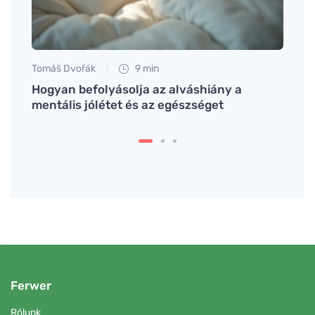
Tomáš Dvořák
9 min
Petr N
r, és
Hogyan befolyásolja az alváshiány a
Gyüm
mentális jólétet és az egészséget
eseté
vérc
Ferwer
Rólunk