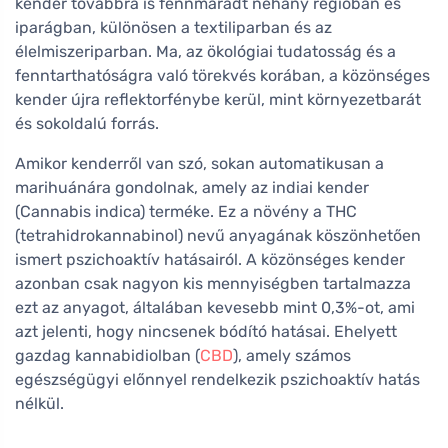
kender továbbra is fennmaradt néhány régióban és
iparágban, különösen a textiliparban és az
élelmiszeriparban. Ma, az ökológiai tudatosság és a
fenntarthatóságra való törekvés korában, a közönséges
kender újra reflektorfénybe kerül, mint környezetbarát
és sokoldalú forrás.
Amikor kenderről van szó, sokan automatikusan a
marihuánára gondolnak, amely az indiai kender
(Cannabis indica) terméke. Ez a növény a THC
(tetrahidrokannabinol) nevű anyagának köszönhetően
ismert pszichoaktív hatásairól. A közönséges kender
azonban csak nagyon kis mennyiségben tartalmazza
ezt az anyagot, általában kevesebb mint 0,3%-ot, ami
azt jelenti, hogy nincsenek bódító hatásai. Ehelyett
gazdag kannabidiolban (
CBD
), amely számos
egészségügyi előnnyel rendelkezik pszichoaktív hatás
nélkül.