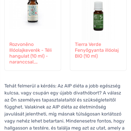
Rozvoněno
Tierra Verde
Illóolajkeverék - Téli
Fenyőgyanta illóolaj
hangulat (10 ml) -
BIO (10 ml)
naranccsal,
szegfűszeggel és
fahéjjal
Tehát felmerül a kérdés: Az AIP diéta a jobb egészség
kulcsa, vagy csupán egy újabb divathóbort? A válasz
az Ön személyes tapasztalataitól és szükségleteitől
függhet. Valakinek az AIP diéta az életminőség
javulását jelentheti, míg másnak túlságosan korlátozó
vagy nehéz lehet betartani. Mindenesetre fontos, hogy
hallgasson a testére, és találja meg azt az utat, amely a