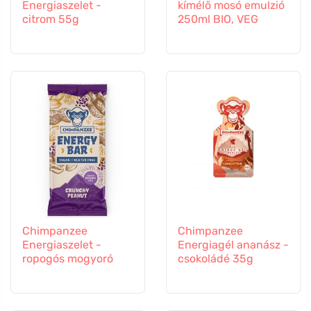
Energiaszelet -
kímélő mosó emulzió
citrom 55g
250ml BIO, VEG
Chimpanzee
Chimpanzee
Energiaszelet -
Energiagél ananász -
ropogós mogyoró
csokoládé 35g