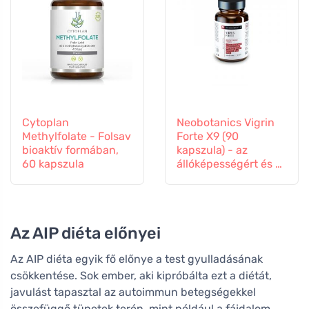
Cytoplan
Neobotanics Vigrin
Methylfolate - Folsav
Forte X9 (90
bioaktív formában,
kapszula) - az
60 kapszula
állóképességért és a
vitalitásért
Az AIP diéta előnyei
Az AIP diéta egyik fő előnye a test gyulladásának
csökkentése. Sok ember, aki kipróbálta ezt a diétát,
javulást tapasztal az autoimmun betegségekkel
összefüggő tünetek terén, mint például a fájdalom