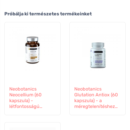
Próbálja ki természetes termékeinket
Neobotanics
Neobotanics
Neocellium (60
Glutation Antiox (60
kapszula) -
kapszula) - a
létfontosságú
méregtelenítéshez
gombák és ginzeng
és az immunitás
kivonatokkal
támogatásához.