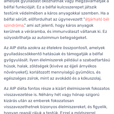
amelyek gyulladást okozhatnak vagy megzavarhatják a
bélfal funkcióját. Ez a bélfal kulcsszerepet játszik
testünk védelmében a káros anyagokkal szemben. Ha a
bélfal sérült, előfordulhat az úgynevezett "
átjárható bél
szindróma
," ami azt jelenti, hogy káros anyagok
kerülnek a véráramba, és immunválaszt váltanak ki. Ez
súlyosbíthatja az autoimmun betegségeket.
Az AIP diéta azokra az ételekre összpontosít, amelyek
gyulladáscsökkentő hatásúak és támogatják a bélfal
gyógyulását. Ilyen élelmiszerek például a szabadtartású
húsok, halak, zöldségek (kivéve az éjjeli árnyékos
növényeket), korlátozott mennyiségű gyümölcs, és
egészséges zsírok, mint az avokádó és a kókuszolaj.
Az AIP diéta fontos része a kizárt élelmiszerek fokozatos
visszavezetése is. Néhány hét vagy hónap szigorú
kizárás után az emberek fokozatosan
visszavezethetnek bizonyos élelmiszereket, és figyelik,
hogyan reagál rájuk a testük. Ezzel a módszerrel