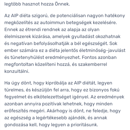
legtöbb hasznot hozza Önnek.
Az AIP diéta szigorú, de potenciálisan nagyon hatékony
megközelítés az autoimmun betegségek kezelésére.
Ennek az étrendi rendnek az alapja az olyan
élelmiszerek kizárása, amelyek gyulladást okozhatnak
és negatívan befolyásolhatják a bél egészségét. Sok
ember számára ez a diéta jelentős életminőség-javulást
és tünetenyhülést eredményezhet. Fontos azonban
megfontoltan közelíteni hozzá, és szakemberrel
konzultálni.
Ha úgy dönt, hogy kipróbálja az AIP diétát, legyen
türelmes, és készüljön fel arra, hogy ez bizonyos fokú
fegyelmet és elkötelezettséget igényel. Az eredmények
azonban annyira pozitívak lehetnek, hogy minden
erőfeszítés megéri. Akárhogy is dönt, ne feledje, hogy
az egészség a legértékesebb ajándék, és annak
gondozása kell, hogy legyen a prioritásunk.