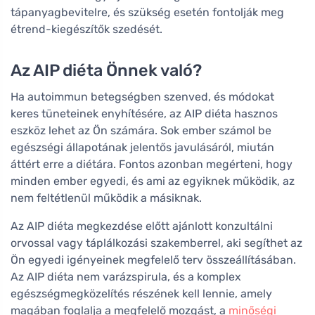
tápanyagbevitelre, és szükség esetén fontolják meg
étrend-kiegészítők szedését.
Az AIP diéta Önnek való?
Ha autoimmun betegségben szenved, és módokat
keres tüneteinek enyhítésére, az AIP diéta hasznos
eszköz lehet az Ön számára. Sok ember számol be
egészségi állapotának jelentős javulásáról, miután
áttért erre a diétára. Fontos azonban megérteni, hogy
minden ember egyedi, és ami az egyiknek működik, az
nem feltétlenül működik a másiknak.
Az AIP diéta megkezdése előtt ajánlott konzultálni
orvossal vagy táplálkozási szakemberrel, aki segíthet az
Ön egyedi igényeinek megfelelő terv összeállításában.
Az AIP diéta nem varázspirula, és a komplex
egészségmegközelítés részének kell lennie, amely
magában foglalja a megfelelő mozgást, a
minőségi