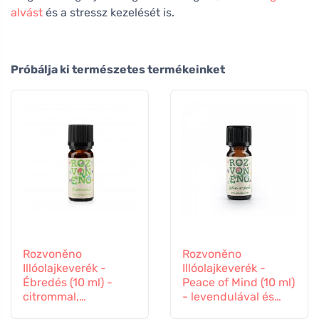
alvást
és a stressz kezelését is.
Próbálja ki természetes termékeinket
Rozvoněno
Rozvoněno
Illóolajkeverék -
Illóolajkeverék -
Ébredés (10 ml) -
Peace of Mind (10 ml)
citrommal,
- levendulával és
naranccsal és
pacsulival