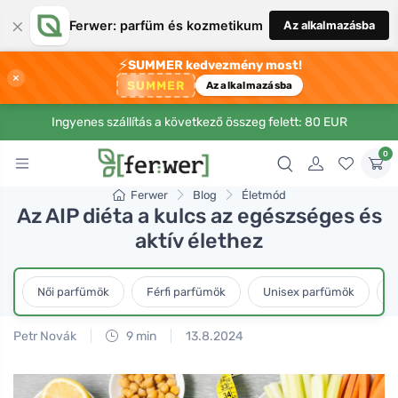
×
Ferwer: parfüm és kozmetikum
Az alkalmazásba
⚡
SUMMER kedvezmény most!
×
SUMMER
Az alkalmazásba
Ingyenes szállítás a következő összeg felett: 80 EUR
0
Ferwer
Blog
Életmód
Az AIP diéta a kulcs az egészséges és
aktív élethez
Női parfümök
Férfi parfümök
Unisex parfümök
L
Petr Novák
9 min
13.8.2024