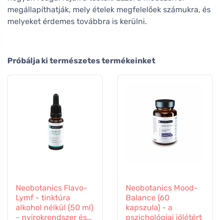
megállapíthatják, mely ételek megfelelőek számukra, és
melyeket érdemes továbbra is kerülni.
Próbálja ki természetes termékeinket
Neobotanics Flavo-
Neobotanics Mood-
Lymf - tinktúra
Balance (60
alkohol nélkül (50 ml)
kapszula) - a
- nyirokrendszer és
pszichológiai jólétért