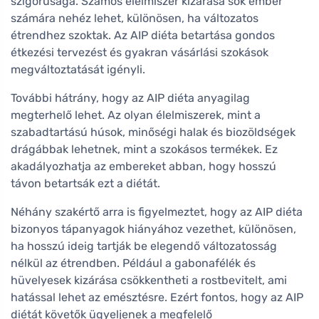
szigorúsága. Számos élelmiszer kizárása sok ember
számára nehéz lehet, különösen, ha változatos
étrendhez szoktak. Az AIP diéta betartása gondos
étkezési tervezést és gyakran vásárlási szokások
megváltoztatását igényli.
További hátrány, hogy az AIP diéta anyagilag
megterhelő lehet. Az olyan élelmiszerek, mint a
szabadtartású húsok, minőségi halak és biozöldségek
drágábbak lehetnek, mint a szokásos termékek. Ez
akadályozhatja az embereket abban, hogy hosszú
távon betartsák ezt a diétát.
Néhány szakértő arra is figyelmeztet, hogy az AIP diéta
bizonyos tápanyagok hiányához vezethet, különösen,
ha hosszú ideig tartják be elegendő változatosság
nélkül az étrendben. Például a gabonafélék és
hüvelyesek kizárása csökkentheti a rostbevitelt, ami
hatással lehet az emésztésre. Ezért fontos, hogy az AIP
diétát követők ügyeljenek a megfelelő