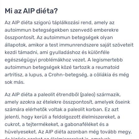
Mi az AIP diéta?
Az AIP diéta szigorú táplálkozási rend, amely az
autoimmun betegségekben szenvedő emberekre
összpontosít. Az autoimmun betegségek olyan
állapotok, amikor a test immunrendszere saját szöveteit
kezdi támadni, ami gyulladáshoz és különféle
egészségügyi problémákhoz vezet. A legismertebb
autoimmun betegségek közé tartozik a reumatoid
artritisz, a lupus, a Crohn-betegség, a cöliákia és még
sok más.
Az AIP diéta a paleolit étrendből (paleo) származik,
amely azokra az ételekre összpontosít, amelyek őseink
számára elérhetők voltak a paleolit korban. Ez azt
jelenti, hogy kerüli a feldolgozott élelmiszereket, a
cukrot, a tejtermékeket, a gabonaféléket és a
hüvelyeseket. Az AIP diéta azonban még tovább megy,