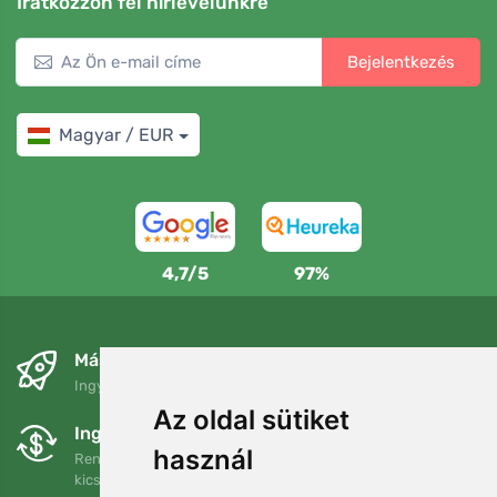
Iratkozzon fel hírlevelünkre
Bejelentkezés
Magyar / EUR
4,7/5
97%
Másnapra és ingyenesen
Ingyenes szállítás a következő összeg felett: 80 EUR
Az oldal sütiket
Ingyenes csere és visszaküldés
használ
Rendelését 90 napon belül bármikor visszaküldheti vagy
kicserélheti.