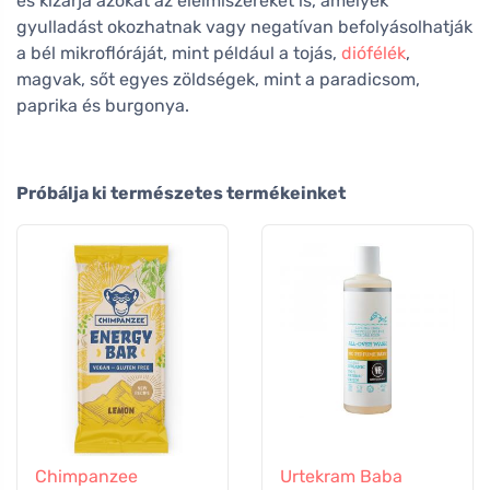
és kizárja azokat az élelmiszereket is, amelyek
gyulladást okozhatnak vagy negatívan befolyásolhatják
a bél mikroflóráját, mint például a tojás,
diófélék
,
magvak, sőt egyes zöldségek, mint a paradicsom,
paprika és burgonya.
Próbálja ki természetes termékeinket
Chimpanzee
Urtekram Baba