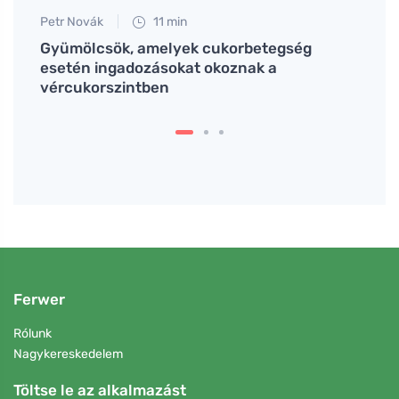
Petr Novák
11 min
Martin
k
Gyümölcsök, amelyek cukorbetegség
A bul
esetén ingadozásokat okoznak a
ízzel.
vércukorszintben
Ferwer
Rólunk
Nagykereskedelem
Töltse le az alkalmazást