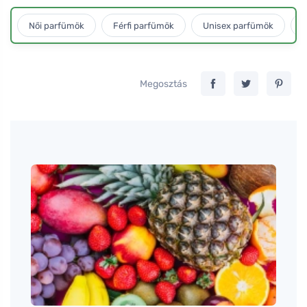
Női parfümök
Férfi parfümök
Unisex parfümök
L
Megosztás