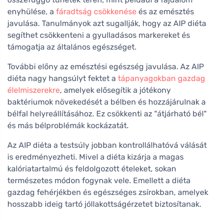
enyhülése, a
fáradtság csökkenése
és az emésztés
javulása. Tanulmányok azt sugallják, hogy az AIP diéta
segíthet csökkenteni a gyulladásos markereket és
támogatja az általános egészséget.
További előny az emésztési egészség javulása. Az AIP
diéta nagy hangsúlyt fektet a
tápanyagokban gazdag
élelmiszerekre
, amelyek elősegítik a jótékony
baktériumok növekedését a bélben és hozzájárulnak a
bélfal helyreállításához. Ez csökkenti az "átjárható bél"
és más bélproblémák kockázatát.
Az AIP diéta a testsúly jobban kontrollálhatóvá válását
is eredményezheti. Mivel a diéta kizárja a magas
kalóriatartalmú és feldolgozott ételeket, sokan
természetes módon fogynak vele. Emellett a diéta
gazdag fehérjékben és egészséges zsírokban, amelyek
hosszabb ideig tartó jóllakottságérzetet biztosítanak.