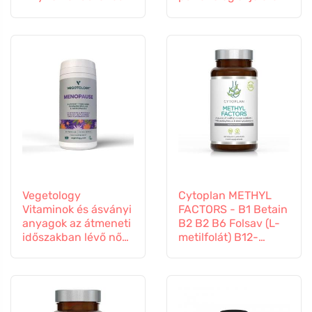
érrendszer
Vegetology
Cytoplan METHYL
Vitaminok és ásványi
FACTORS - B1 Betain
anyagok az átmeneti
B2 B2 B6 Folsav (L-
időszakban lévő nők
metilfolát) B12-
számára, 60
vitamin és cink, 60
kapszula
kapszula