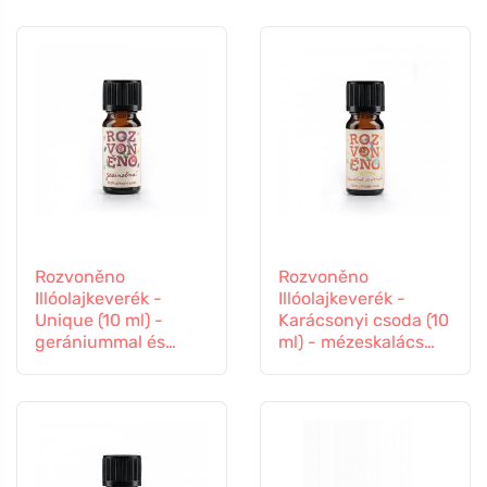
pálmarózsával
Rozvoněno
Rozvoněno
Illóolajkeverék -
Illóolajkeverék -
Unique (10 ml) -
Karácsonyi csoda (10
gerániummal és
ml) - mézeskalács
pálmarózsával
fűszerekkel