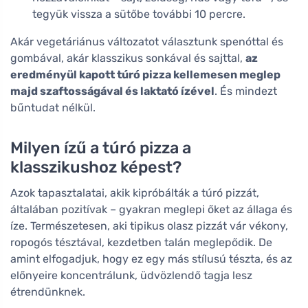
tegyük vissza a sütőbe további 10 percre.
Akár vegetáriánus változatot választunk spenóttal és
gombával, akár klasszikus sonkával és sajttal,
az
eredményül kapott túró pizza kellemesen meglep
majd szaftosságával és laktató ízével
. És mindezt
bűntudat nélkül.
Milyen ízű a túró pizza a
klasszikushoz képest?
Azok tapasztalatai, akik kipróbálták a túró pizzát,
általában pozitívak – gyakran meglepi őket az állaga és
íze. Természetesen, aki tipikus olasz pizzát vár vékony,
ropogós tésztával, kezdetben talán meglepődik. De
amint elfogadjuk, hogy ez egy más stílusú tészta, és az
előnyeire koncentrálunk, üdvözlendő tagja lesz
étrendünknek.