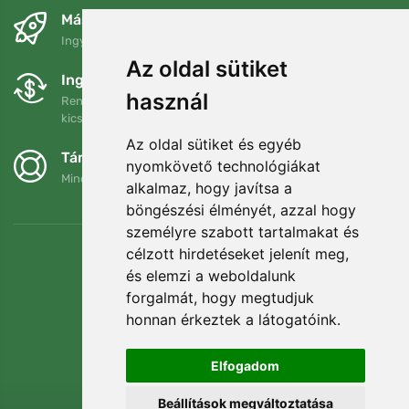
Másnapra és ingyenesen
Ingyenes szállítás a következő összeg felett: 80 EUR
Az oldal sütiket
Ingyenes csere és visszaküldés
használ
Rendelését 90 napon belül bármikor visszaküldheti vagy
kicserélheti.
Az oldal sütiket és egyéb
Támogatjuk a Trees.org-ot
nyomkövető technológiákat
Minden megrendelésért ültetünk egy fát! Bővebben
Rólunk
.
alkalmaz, hogy javítsa a
böngészési élményét, azzal hogy
személyre szabott tartalmakat és
célzott hirdetéseket jelenít meg,
és elemzi a weboldalunk
forgalmát, hogy megtudjuk
honnan érkeztek a látogatóink.
Elfogadom
Beállítások megváltoztatása