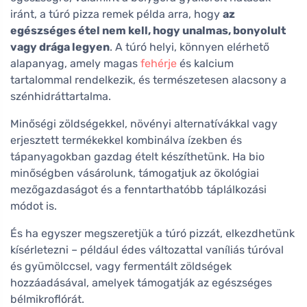
iránt, a túró pizza remek példa arra, hogy
az
egészséges étel nem kell, hogy unalmas, bonyolult
vagy drága legyen
. A túró helyi, könnyen elérhető
alapanyag, amely magas
fehérje
és kalcium
tartalommal rendelkezik, és természetesen alacsony a
szénhidráttartalma.
Minőségi zöldségekkel, növényi alternatívákkal vagy
erjesztett termékekkel kombinálva ízekben és
tápanyagokban gazdag ételt készíthetünk. Ha bio
minőségben vásárolunk, támogatjuk az ökológiai
mezőgazdaságot és a fenntarthatóbb táplálkozási
módot is.
És ha egyszer megszeretjük a túró pizzát, elkezdhetünk
kísérletezni – például édes változattal vaníliás túróval
és gyümölccsel, vagy fermentált zöldségek
hozzáadásával, amelyek támogatják az egészséges
bélmikroflórát.