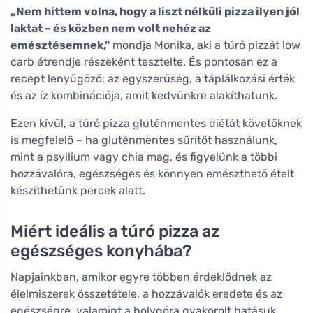
„Nem hittem volna, hogy a liszt nélküli pizza ilyen jól
laktat – és közben nem volt nehéz az
emésztésemnek,"
mondja Monika, aki a túró pizzát low
carb étrendje részeként tesztelte. És pontosan ez a
recept lenyűgöző: az egyszerűség, a táplálkozási érték
és az íz kombinációja, amit kedvünkre alakíthatunk.
Ezen kívül, a túró pizza gluténmentes diétát követőknek
is megfelelő – ha gluténmentes sűrítőt használunk,
mint a psyllium vagy chia mag, és figyelünk a többi
hozzávalóra, egészséges és könnyen emészthető ételt
készíthetünk percek alatt.
Miért ideális a túró pizza az
egészséges konyhába?
Napjainkban, amikor egyre többen érdeklődnek az
élelmiszerek összetétele, a hozzávalók eredete és az
egészségre, valamint a bolygóra gyakorolt hatásuk