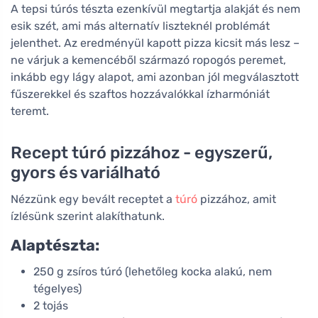
A tepsi túrós tészta ezenkívül megtartja alakját és nem
esik szét, ami más alternatív liszteknél problémát
jelenthet. Az eredményül kapott pizza kicsit más lesz –
ne várjuk a kemencéből származó ropogós peremet,
inkább egy lágy alapot, ami azonban jól megválasztott
fűszerekkel és szaftos hozzávalókkal ízharmóniát
teremt.
Recept túró pizzához - egyszerű,
gyors és variálható
Nézzünk egy bevált receptet a
túró
pizzához, amit
ízlésünk szerint alakíthatunk.
Alaptészta:
250 g zsíros túró (lehetőleg kocka alakú, nem
tégelyes)
2 tojás