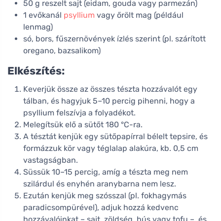
50 g reszelt sajt (eidam, gouda vagy parmezán)
1 evőkanál
psyllium
vagy őrölt mag (például
lenmag)
só, bors, fűszernövények ízlés szerint (pl. szárított
oregano, bazsalikom)
Elkészítés:
Keverjük össze az összes tészta hozzávalót egy
tálban, és hagyjuk 5–10 percig pihenni, hogy a
psyllium felszívja a folyadékot.
Melegítsük elő a sütőt 180 °C-ra.
A tésztát kenjük egy sütőpapírral bélelt tepsire, és
formázzuk kör vagy téglalap alakúra, kb. 0,5 cm
vastagságban.
Süssük 10–15 percig, amíg a tészta meg nem
szilárdul és enyhén aranybarna nem lesz.
Ezután kenjük meg szósszal (pl. fokhagymás
paradicsompürével), adjuk hozzá kedvenc
hozzávalóinkat – sajt, zöldség, hús vagy tofu –, és