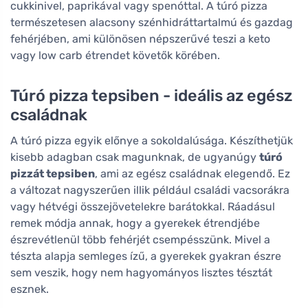
cukkinivel, paprikával vagy spenóttal. A túró pizza
természetesen alacsony szénhidráttartalmú és gazdag
fehérjében, ami különösen népszerűvé teszi a keto
vagy low carb étrendet követők körében.
Túró pizza tepsiben - ideális az egész
családnak
A túró pizza egyik előnye a sokoldalúsága. Készíthetjük
kisebb adagban csak magunknak, de ugyanúgy
túró
pizzát tepsiben
, ami az egész családnak elegendő. Ez
a változat nagyszerűen illik például családi vacsorákra
vagy hétvégi összejövetelekre barátokkal. Ráadásul
remek módja annak, hogy a gyerekek étrendjébe
észrevétlenül több fehérjét csempésszünk. Mivel a
tészta alapja semleges ízű, a gyerekek gyakran észre
sem veszik, hogy nem hagyományos lisztes tésztát
esznek.