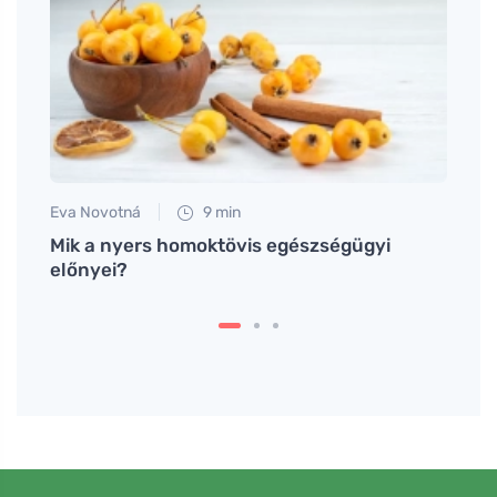
Eva Novotná
9 min
Petr N
Mik a nyers homoktövis egészségügyi
Egysz
előnyei?
csalá