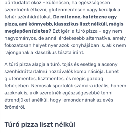
bűntudatot okoz – különösen, ha egészségesen
szeretnénk étkezni, gluténmentesen vagy kerüljük a
fehér szénhidrátokat.
De mi lenne, ha létezne egy
pizza, ami könnyebb, klasszikus liszt nélküli, mégis
meglepően ízletes?
Ezt ígéri a túró pizza – egy nem
hagyományos, de annál érdekesebb alternatíva, amely
fokozatosan helyet nyer azok konyhájában is, akik nem
rajonganak a klasszikus tészta iránt.
A túró pizza alapja a túró, tojás és esetleg alacsony
szénhidráttartalmú hozzávalók kombinációja. Lehet
gluténmentes, lisztmentes, és mégis gazdag
fehérjében. Nemcsak sportolók számára ideális, hanem
azoknak is, akik szeretnék egészségesebbé tenni
étrendjüket anélkül, hogy lemondanának az evés
öröméről.
Túró pizza liszt nélkül