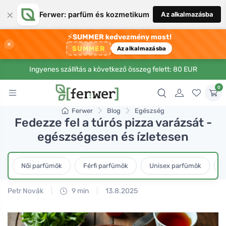
×
Ferwer: parfüm és kozmetikum
Az alkalmazásba
⚡
SUMMER kedvezmény most!
×
SUMMER
Az alkalmazásba
Ingyenes szállítás a következő összeg felett: 80 EUR
0
Ferwer
Blog
Egészség
Fedezze fel a túrós pizza varázsát -
egészségesen és ízletesen
Női parfümök
Férfi parfümök
Unisex parfümök
L
Petr Novák
9 min
13.8.2025