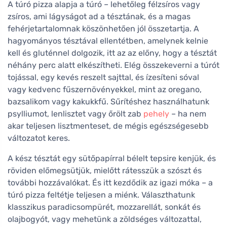
A túró pizza alapja a túró – lehetőleg félzsíros vagy
zsíros, ami lágyságot ad a tésztának, és a magas
fehérjetartalomnak köszönhetően jól összetartja. A
hagyományos tésztával ellentétben, amelynek kelnie
kell és gluténnel dolgozik, itt az az előny, hogy a tésztát
néhány perc alatt elkészítheti. Elég összekeverni a túrót
tojással, egy kevés reszelt sajttal, és ízesíteni sóval
vagy kedvenc fűszernövényekkel, mint az oregano,
bazsalikom vagy kakukkfű. Sűrítéshez használhatunk
psylliumot, lenlisztet vagy őrölt zab
pehely
– ha nem
akar teljesen lisztmenteset, de mégis egészségesebb
változatot keres.
A kész tésztát egy sütőpapírral bélelt tepsire kenjük, és
röviden előmegsütjük, mielőtt rátesszük a szószt és
további hozzávalókat. És itt kezdődik az igazi móka – a
túró pizza feltétje teljesen a miénk. Választhatunk
klasszikus paradicsompürét, mozzarellát, sonkát és
olajbogyót, vagy mehetünk a zöldséges változattal,