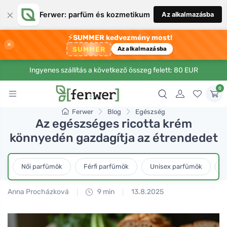
×
Ferwer: parfüm és kozmetikum
Az alkalmazásba
⚡
SUMMER kedvezmény most!
×
SUMMER
Az alkalmazásba
Ingyenes szállítás a következő összeg felett: 80 EUR
0
Ferwer
Blog
Egészség
Az egészséges ricotta krém
könnyedén gazdagítja az étrendedet
Női parfümök
Férfi parfümök
Unisex parfümök
L
Anna Procházková
9 min
13.8.2025