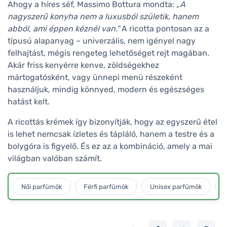
Ahogy a híres séf, Massimo Bottura mondta:
„A
nagyszerű konyha nem a luxusból születik, hanem
abból, ami éppen kéznél van."
A ricotta pontosan az a
típusú alapanyag – univerzális, nem igényel nagy
felhajtást, mégis rengeteg lehetőséget rejt magában.
Akár friss kenyérre kenve, zöldségekhez
mártogatósként, vagy ünnepi menü részeként
használjuk, mindig könnyed, modern és egészséges
hatást kelt.
A ricottás krémek így bizonyítják, hogy az egyszerű étel
is lehet nemcsak ízletes és tápláló, hanem a testre és a
bolygóra is figyelő. És ez az a kombináció, amely a mai
világban valóban számít.
Női parfümök
Férfi parfümök
Unisex parfümök
L