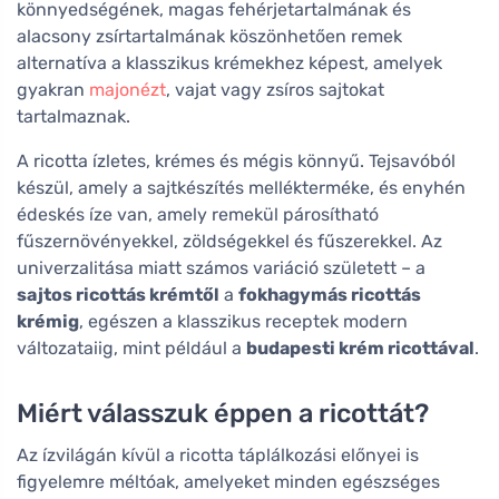
könnyedségének, magas fehérjetartalmának és
alacsony zsírtartalmának köszönhetően remek
alternatíva a klasszikus krémekhez képest, amelyek
gyakran
majonézt
, vajat vagy zsíros sajtokat
tartalmaznak.
A ricotta ízletes, krémes és mégis könnyű. Tejsavóból
készül, amely a sajtkészítés mellékterméke, és enyhén
édeskés íze van, amely remekül párosítható
fűszernövényekkel, zöldségekkel és fűszerekkel. Az
univerzalitása miatt számos variáció született – a
sajtos ricottás krémtől
a
fokhagymás ricottás
krémig
, egészen a klasszikus receptek modern
változataiig, mint például a
budapesti krém ricottával
.
Miért válasszuk éppen a ricottát?
Az ízvilágán kívül a ricotta táplálkozási előnyei is
figyelemre méltóak, amelyeket minden egészséges