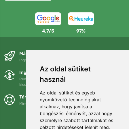
4,7/5
97%
Másnapra és ingyenesen
Ingyenes szállítás a következő összeg felett: 80 EUR
Az oldal sütiket
Ingyenes csere és visszaküldés
használ
Rendelését 90 napon belül bármikor visszaküldheti vagy
kicserélheti.
Az oldal sütiket és egyéb
Támogatjuk a Trees.org-ot
nyomkövető technológiákat
Minden megrendelésért ültetünk egy fát! Bővebben
Rólunk
.
alkalmaz, hogy javítsa a
böngészési élményét, azzal hogy
személyre szabott tartalmakat és
célzott hirdetéseket jelenít meg,