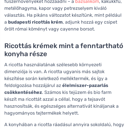
fűszernövényeket hozzáadni – a
bazsalikom
, kakukkfű,
metélőhagyma, kapor vagy petrezselyem kiváló
választás. Ha pikáns változatot készítünk, mint például
a
budapesti ricottás krém
, adjunk hozzá egy csipet
őrölt római köményt vagy cayenne borsot.
Ricottás krémek mint a fenntartható
konyha része
A ricotta használatának szélesebb környezeti
dimenziója is van. A ricotta ugyanis más sajtok
készítése során keletkező melléktermék, és így a
feldolgozása hozzájárul az
élelmiszer-pazarlás
csökkentéséhez
. Számos kis tejüzem és bio farm
készít ma ricottát azzal a céllal, hogy a tejsavót
hasznosítsák, és egészséges alternatívát kínáljanak a
hagyományos tejtermékek helyett.
A konyhában a ricotta ráadásul annyira sokoldalú, hogy