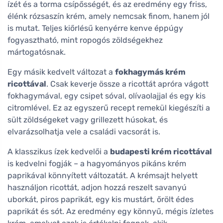
ízét és a torma csípősségét, és az eredmény egy friss,
élénk rózsaszín krém, amely nemcsak finom, hanem jól
is mutat. Teljes kiőrlésű kenyérre kenve éppúgy
fogyasztható, mint ropogós zöldségekhez
mártogatósnak.
Egy másik kedvelt változat a
fokhagymás krém
ricottával
. Csak keverje össze a ricottát apróra vágott
fokhagymával, egy csipet sóval, olívaolajjal és egy kis
citromlével. Ez az egyszerű recept remekül kiegészíti a
sült zöldségeket vagy grillezett húsokat, és
elvarázsolhatja vele a családi vacsorát is.
A klasszikus ízek kedvelői a
budapesti krém ricottával
is kedvelni fogják – a hagyományos pikáns krém
paprikával könnyített változatát. A krémsajt helyett
használjon ricottát, adjon hozzá reszelt savanyú
uborkát, piros paprikát, egy kis mustárt, őrölt édes
paprikát és sót. Az eredmény egy könnyű, mégis ízletes