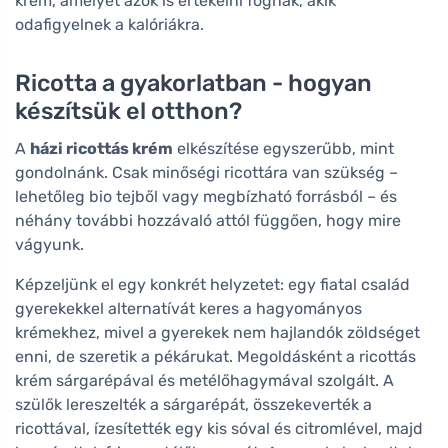
krém, amelyet azok is értékelni fognak, akik
odafigyelnek a kalóriákra.
Ricotta a gyakorlatban - hogyan
készítsük el otthon?
A
házi ricottás krém
elkészítése egyszerűbb, mint
gondolnánk. Csak minőségi ricottára van szükség –
lehetőleg bio tejből vagy megbízható forrásból – és
néhány további hozzávaló attól függően, hogy mire
vágyunk.
Képzeljünk el egy konkrét helyzetet: egy fiatal család
gyerekekkel alternatívát keres a hagyományos
krémekhez, mivel a gyerekek nem hajlandók zöldséget
enni, de szeretik a pékárukat. Megoldásként a ricottás
krém sárgarépával és metélőhagymával szolgált. A
szülők lereszelték a sárgarépát, összekeverték a
ricottával, ízesítették egy kis sóval és citromlével, majd