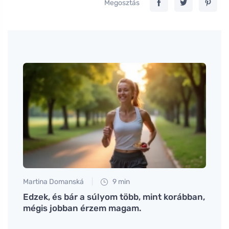
Megosztás
Martina Domanská
9 min
Petr N
:
Edzek, és bár a súlyom több, mint korábban,
A te
mégis jobban érzem magam.
működ