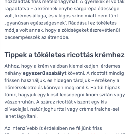
hozzáadtak friss metélőhagymát. A gyerekek el voltak
ragadtatva – a krémnek enyhe sárgarépa édessége
volt, krémes állaga, és világos színe miatt nem tűnt
„gyanúsan egészségesnek”. Ráadásul ez tökéletes
módja volt annak, hogy a zöldségeket észrevétlenül
becsempésszék az étrendbe.
Tippek a tökéletes ricottás krémhez
Ahhoz, hogy a krém valóban kiemelkedjen, érdemes
néhány
egyszerű szabályt
követni. A ricottát mindig
frissen használjuk, és hidegen tároljuk – érzékeny a
hőmérsékletre és könnyen megromlik. Ha túl hígnak
tűnik, hagyjuk egy kicsit lecsepegni finom szitán vagy
vászonruhán. A száraz ricottát viszont egy kis
olívaolajjal, natúr joghurttal vagy crème fraîche-sel
lehet lágyítani.
Az intenzívebb íz érdekében ne féljünk friss