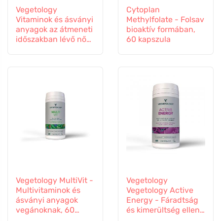
Vegetology
Cytoplan
Vitaminok és ásványi
Methylfolate - Folsav
anyagok az átmeneti
bioaktív formában,
időszakban lévő nők
60 kapszula
számára, 60
kapszula
Vegetology MultiVit -
Vegetology
Multivitaminok és
Vegetology Active
ásványi anyagok
Energy - Fáradtság
vegánoknak, 60
és kimerültség ellen,
tabletta
60 kapszula