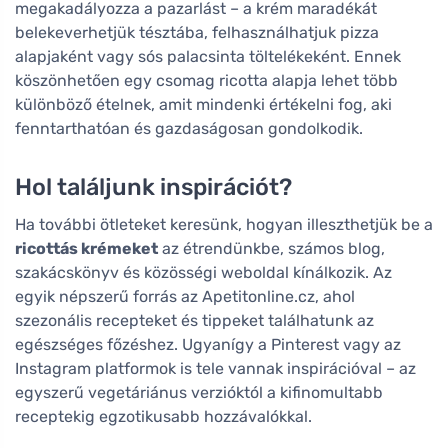
megakadályozza a pazarlást – a krém maradékát
belekeverhetjük tésztába, felhasználhatjuk pizza
alapjaként vagy sós palacsinta töltelékeként. Ennek
köszönhetően egy csomag ricotta alapja lehet több
különböző ételnek, amit mindenki értékelni fog, aki
fenntarthatóan és gazdaságosan gondolkodik.
Hol találjunk inspirációt?
Ha további ötleteket keresünk, hogyan illeszthetjük be a
ricottás krémeket
az étrendünkbe, számos blog,
szakácskönyv és közösségi weboldal kínálkozik. Az
egyik népszerű forrás az Apetitonline.cz, ahol
szezonális recepteket és tippeket találhatunk az
egészséges főzéshez. Ugyanígy a Pinterest vagy az
Instagram platformok is tele vannak inspirációval – az
egyszerű vegetáriánus verzióktól a kifinomultabb
receptekig egzotikusabb hozzávalókkal.