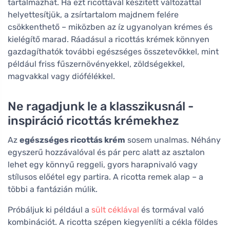
tartalmazhat. Ha ezt ricottával készített változattal
helyettesítjük, a zsírtartalom majdnem felére
csökkenthető – miközben az íz ugyanolyan krémes és
kielégítő marad. Ráadásul a ricottás krémek könnyen
gazdagíthatók további egészséges összetevőkkel, mint
például friss fűszernövényekkel, zöldségekkel,
magvakkal vagy diófélékkel.
Ne ragadjunk le a klasszikusnál -
inspiráció ricottás krémekhez
Az
egészséges ricottás krém
sosem unalmas. Néhány
egyszerű hozzávalóval és pár perc alatt az asztalon
lehet egy könnyű reggeli, gyors harapnivaló vagy
stílusos előétel egy partira. A ricotta remek alap – a
többi a fantázián múlik.
Próbáljuk ki például a
sült céklával
és tormával való
kombinációt. A ricotta szépen kiegyenlíti a cékla földes