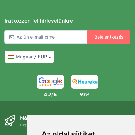
Iratkozzon fel hírlevelünkre
Bejelentkezés
Magyar / EUR
4,7/5
97%
Másnapra és ingyenesen
Ingyenes szállítás a következő összeg felett: 80 EUR
Az oldal sütiket