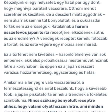
Képzeljünk el egy helyzetet: egy fiatal pár úgy dönt,
hogy meghívja barátait vacsorára. Otthoni menüt
szeretnének készíteni, de a desszert miatt aggódnak –
nem akarnak semmi túl bonyolultat, és a cukrászdai
torták nem az erősségük. Rátalálnak a
három
összetevős japán torta
receptjére, elkezdenek sütni,
és az eredmény? A vendégek receptet kérnek, fotózzák
a tortát, és az este végére egy morzsa sem marad.
Ez a történet nem kivételes – hasonló élménye van sok
embernek, akik első próbálkozásra mesterművet hoznak
létre a konyhában. És éppen ez a japán desszert
varázsa: hozzáférhetőség, egyszerűség és hatás.
Amikor ma a lényegre való visszatérésről, a
természetességről és arról beszélünk, hogy a kevesebb
több, a japán piskótatorta ennek a trendnek a tökéletes
szimbóluma.
Nincs szükség bonyolult receptre
ahhoz, hogy valami olyat hozzon létre, ami minden