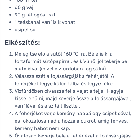
60 g vaj
90 g félfogós liszt
1 teáskanál vanília kivonat
csipet só
Elkészítés:
Melegítse elő a sütőt 160 °C-ra. Bélelje ki a
tortaformát sütőpapírral, és kívülről jól tekerje be
alufóliával (mivel vízfürdőben fog sülni).
Válassza szét a tojássárgáját a fehérjétől. A
fehérjéket tegye külön tálba és tegye félre.
Vízfürdőben olvassza fel a vajat a tejjel. Hagyja
kissé lehűlni, majd keverje össze a tojássárgájával,
vaníliával és a szitált liszttel.
A fehérjéket verje kemény habbá egy csipet sóval,
és fokozatosan adja hozzá a cukrot, amíg fényes,
kemény habot nem kap.
Óvatosan keverje bele a fehérjéket a tojássárgájás