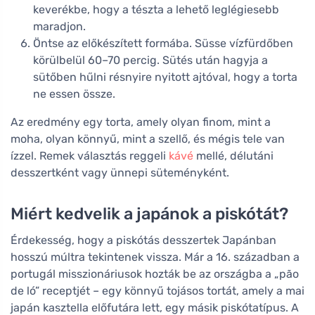
keverékbe, hogy a tészta a lehető leglégiesebb
maradjon.
Öntse az előkészített formába. Süsse vízfürdőben
körülbelül 60–70 percig. Sütés után hagyja a
sütőben hűlni résnyire nyitott ajtóval, hogy a torta
ne essen össze.
Az eredmény egy torta, amely olyan finom, mint a
moha, olyan könnyű, mint a szellő, és mégis tele van
ízzel. Remek választás reggeli
kávé
mellé, délutáni
desszertként vagy ünnepi süteményként.
Miért kedvelik a japánok a piskótát?
Érdekesség, hogy a piskótás desszertek Japánban
hosszú múltra tekintenek vissza. Már a 16. században a
portugál misszionáriusok hozták be az országba a „pão
de ló” receptjét – egy könnyű tojásos tortát, amely a mai
japán kasztella előfutára lett, egy másik piskótatípus. A