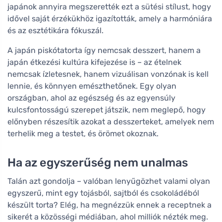
japánok annyira megszerették ezt a sütési stílust, hogy
idővel saját érzékükhöz igazították, amely a harmóniára
és az esztétikára fókuszál.
A japán piskótatorta így nemcsak desszert, hanem a
japán étkezési kultúra kifejezése is – az ételnek
nemcsak ízletesnek, hanem vizuálisan vonzónak is kell
lennie, és könnyen emészthetőnek. Egy olyan
országban, ahol az egészség és az egyensúly
kulcsfontosságú szerepet játszik, nem meglepő, hogy
előnyben részesítik azokat a desszerteket, amelyek nem
terhelik meg a testet, és örömet okoznak.
Ha az egyszerűség nem unalmas
Talán azt gondolja – valóban lenyűgözhet valami olyan
egyszerű, mint egy tojásból, sajtból és csokoládéból
készült torta? Elég, ha megnézzük ennek a receptnek a
sikerét a közösségi médiában, ahol milliók nézték meg.