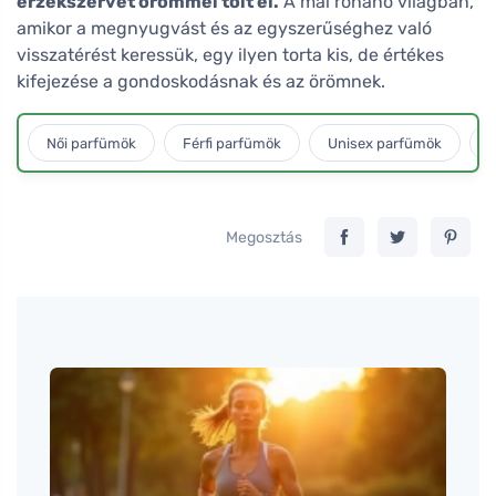
érzékszervet örömmel tölt el.
A mai rohanó világban,
amikor a megnyugvást és az egyszerűséghez való
visszatérést keressük, egy ilyen torta kis, de értékes
kifejezése a gondoskodásnak és az örömnek.
Női parfümök
Férfi parfümök
Unisex parfümök
L
Megosztás