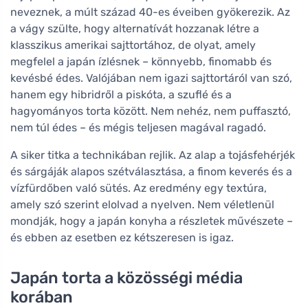
neveznek, a múlt század 40-es éveiben gyökerezik. Az
a vágy szülte, hogy alternatívát hozzanak létre a
klasszikus amerikai sajttortához, de olyat, amely
megfelel a japán ízlésnek – könnyebb, finomabb és
kevésbé édes. Valójában nem igazi sajttortáról van szó,
hanem egy hibridről a piskóta, a szuflé és a
hagyományos torta között. Nem nehéz, nem puffasztó,
nem túl édes – és mégis teljesen magával ragadó.
A siker titka a technikában rejlik. Az alap a tojásfehérjék
és sárgáják alapos szétválasztása, a finom keverés és a
vízfürdőben való sütés. Az eredmény egy textúra,
amely szó szerint elolvad a nyelven. Nem véletlenül
mondják, hogy a japán konyha a részletek művészete –
és ebben az esetben ez kétszeresen is igaz.
Japán torta a közösségi média
korában