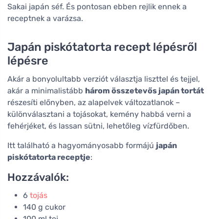
Sakai japán séf. És pontosan ebben rejlik ennek a
receptnek a varázsa.
Japán piskótatorta recept lépésről
lépésre
Akár a bonyolultabb verziót választja liszttel és tejjel,
akár a minimalistább
három összetevős japán tortát
részesíti előnyben, az alapelvek változatlanok –
különválasztani a tojásokat, kemény habbá verni a
fehérjéket, és lassan sütni, lehetőleg vízfürdőben.
Itt található a hagyományosabb formájú
japán
piskótatorta receptje
:
Hozzávalók:
6
tojás
140 g cukor
100 ml tej