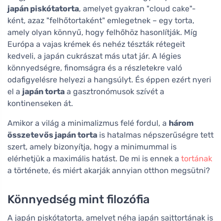
japán piskótatorta
, amelyet gyakran "cloud cake"-
ként, azaz "felhőtortaként" emlegetnek – egy torta,
amely olyan könnyű, hogy felhőhöz hasonlítják. Míg
Európa a vajas krémek és nehéz tészták rétegeit
kedveli, a japán cukrászat más utat jár. A légies
könnyedségre, finomságra és a részletekre való
odafigyelésre helyezi a hangsúlyt. És éppen ezért nyeri
el a
japán torta
a gasztronómusok szívét a
kontinenseken át.
Amikor a világ a minimalizmus felé fordul, a
három
összetevős japán torta
is hatalmas népszerűségre tett
szert, amely bizonyítja, hogy a minimummal is
elérhetjük a maximális hatást. De mi is ennek a
tortának
a története, és miért akarják annyian otthon megsütni?
Könnyedség mint filozófia
A japán piskótatorta, amelyet néha japán sajttortának is