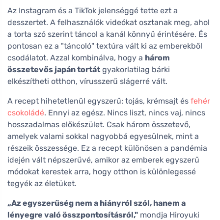
Az Instagram és a TikTok jelenséggé tette ezt a
desszertet. A felhasználók videókat osztanak meg, ahol
a torta szó szerint táncol a kanál könnyű érintésére. És
pontosan ez a "táncoló" textúra vált ki az emberekből
csodálatot. Azzal kombinálva, hogy a
három
összetevős japán tortát
gyakorlatilag bárki
elkészítheti otthon, vírusszerű slágerré vált.
A recept hihetetlenül egyszerű: tojás, krémsajt és
fehér
csokoládé
. Ennyi az egész. Nincs liszt, nincs vaj, nincs
hosszadalmas előkészület. Csak három összetevő,
amelyek valami sokkal nagyobbá egyesülnek, mint a
részeik összessége. Ez a recept különösen a pandémia
idején vált népszerűvé, amikor az emberek egyszerű
módokat kerestek arra, hogy otthon is különlegessé
tegyék az életüket.
„Az egyszerűség nem a hiányról szól, hanem a
lényegre való összpontosításról,"
mondja Hiroyuki