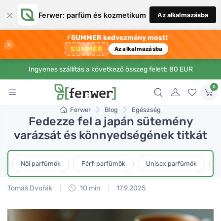
×
Ferwer: parfüm és kozmetikum
Az alkalmazásba
⚡
SUMMER kedvezmény most!
×
SUMMER
Az alkalmazásba
Ingyenes szállítás a következő összeg felett: 80 EUR
0
Ferwer
Blog
Egészség
Fedezze fel a japán sütemény
varázsát és könnyedségének titkát
Női parfümök
Férfi parfümök
Unisex parfümök
L
Tomáš Dvořák
10 min
17.9.2025