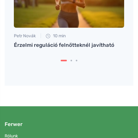
Petr Novák
10 min
Tomáš
t
Érzelmi reguláció felnőtteknél javítható
Hogy
finom
Ferwer
Rólunk