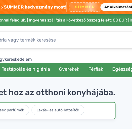
⚡
SUMMER kedvezmény most!
SUMMER
Az alkalmazás
nnal feladjuk. |
Ingyenes szállítás a következő összeg felett: 80 EUR
| 
gykereskedelem
Testápolás és higiénia
Gyerekek
Férfiak
Egészsé
et hoz az otthoni konyhájába.
sex parfümök
Lakás- és autóillatosítók