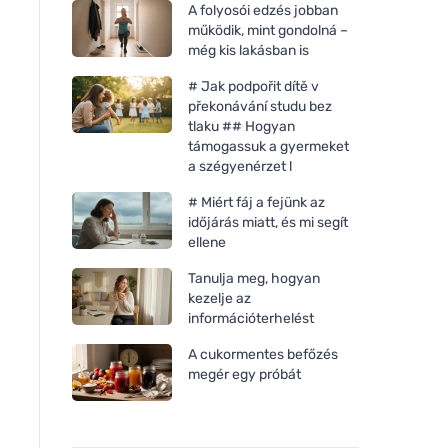
A folyosói edzés jobban
működik, mint gondolná –
még kis lakásban is
# Jak podpořit dítě v
překonávání studu bez
tlaku ## Hogyan
támogassuk a gyermeket
a szégyenérzet l
# Miért fáj a fejünk az
időjárás miatt, és mi segít
ellene
Tanulja meg, hogyan
kezelje az
információterhelést
A cukormentes befőzés
megér egy próbát