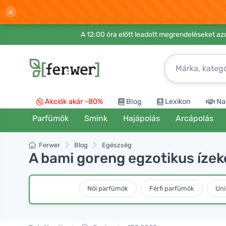
×
A 12:00 óra előtt leadott megrendeléseket azo
Akciók akár -80%
Blog
Lexikon
Na
Parfümök
Smink
Hajápolás
Arcápolás
Ferwer
Blog
Egészség
A bami goreng egzotikus ízek
Női parfümök
Férfi parfümök
Uni