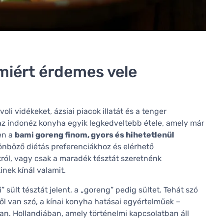
 miért érdemes vele
i vidékeket, ázsiai piacok illatát és a tenger
 az indonéz konyha egyik legkedveltebb étele, amely már
zen a
bami goreng finom, gyors és hihetetlenül
önböző diétás preferenciákhoz és elérhető
ól, vagy csak a maradék tésztát szeretnénk
nek kínál valamit.
sült tésztát jelent, a „goreng” pedig sültet. Tehát szó
ől van szó, a kínai konyha hatásai egyértelműek –
an. Hollandiában, amely történelmi kapcsolatban áll