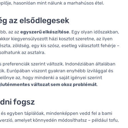
eplője, hasonlóan mint nálunk a marhahúsos étel.
ég az elsődlegesek
űbb, az az
egyszerű elkészítése
. Egy olyan időszakban,
kor kiegyensúlyozott házi kosztot szeretne, az ilyen
szta, zöldség, egy kis szósz, esetleg választott fehérje –
solhatunk az asztalra.
preferenciák szerint változik. Indonéziában általában
ítik. Európában viszont gyakran enyhébb ízvilággal és
 előnye az, hogy mindenki a saját igényei szerint
gluténmentes változat sem okoz problémát
.
dni fogsz
ak és egyben táplálóak, mindenképpen vedd fel a bami
pverzió, amelyet könnyedén módosíthatsz – például tofu,