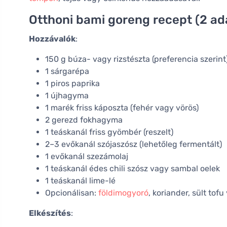
Otthoni bami goreng recept (2 ad
Hozzávalók
:
150 g búza- vagy rizstészta (preferencia szerint
1 sárgarépa
1 piros paprika
1 újhagyma
1 marék friss káposzta (fehér vagy vörös)
2 gerezd fokhagyma
1 teáskanál friss gyömbér (reszelt)
2–3 evőkanál szójaszósz (lehetőleg fermentált)
1 evőkanál szezámolaj
1 teáskanál édes chili szósz vagy sambal oelek
1 teáskanál lime-lé
Opcionálisan:
földimogyoró
, koriander, sült tofu
Elkészítés
: