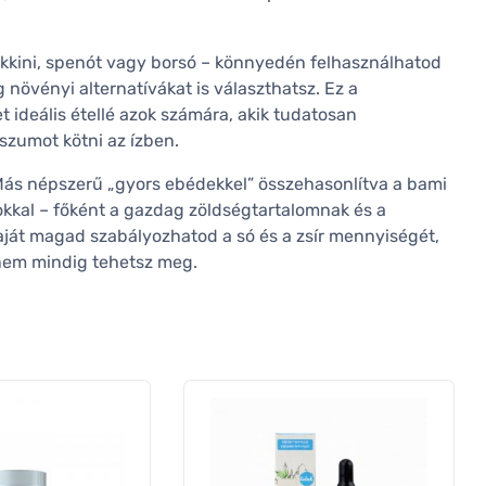
ukkini, spenót vagy borsó – könnyedén felhasználhatod
növényi alternatívákat is választhatsz. Ez a
 ideális étellé azok számára, akik tudatosan
szumot kötni az ízben.
Más népszerű „gyors ebédekkel” összehasonlítva a bami
kkal – főként a gazdag zöldségtartalomnak és a
ját magad szabályozhatod a só és a zsír mennyiségét,
 nem mindig tehetsz meg.