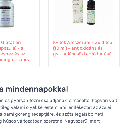
 Glutation
Kvitok Arcszérum - Zöld tea
apszula) - a
(10 ml) - antioxidáns és
téshez és az
gyulladáscsökkentő hatású
ámogatásához.
k a mindennapokkal
en és gyorsan főzni családjának, elmesélte, hogyan vált
ileg valami olyat kerestem, ami emlékeztet az ázsiai
 bami goreng receptjére, és azóta legalább heti
ig húsos változatban szeretné. Nagyszerű, mert