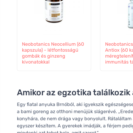
Neobotanics Neocellium (60
Neobotanics
kapszula) - létfontosságú
Antiox (60 k
gombák és ginzeng
méregtelení
kivonatokkal
immunitás t
Amikor az egzotika találkozi
Egy fiatal anyuka Brnóból, aki igyekszik egészséges
a bami goreng az otthoni menüjük slágerévé. „Eredet
konyhára, de nem drága vagy bonyolult. Rátaláltam a
egyszer készítem. A gyerekek imádják, a férjem ped
mindenki azt tehet bele, amit szeret.”