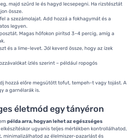
meg, majd szűrd le és hagyd lecsepegni. Ha rizstésztát
djon össze.
el a szezámolajat. Add hozzá a fokhagymát és a
atos legyen.
áposztát. Magas hőfokon pirítsd 3–4 percig, amíg a
k.
szt és a lime-levet. Jól keverd össze, hogy az ízek
ozzávalókat ízlés szerint – például ropogós
adj hozzá előre megsütött tofut, tempeh-t vagy tojást. A
y a garnélarák is.
ges életmód egy tányéron
nem
példa arra, hogyan lehet az egészséges
i elkészítéskor ugyanis teljes mértékben kontrollálhatod,
, minimalizálhatod az élelmiszer-pazarlást és