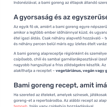
Indonéziával, a bami goreng az étlapok állandó szer
A gyorsaság és az egyszerűs
Az egyik fő ok, amiért a bami goreng egyre népszer
amikor a legtöbb ember időhiánnyal küzd, és ugyanak
étel igazi áldás. Csak néhány alapvető hozzávaló – té
és néhány percen belül máris egy ízletes ételt varáz
A bami goreng alapreceptje régiónként és személyes 
csípősebb, chili és sambal garnélarákpasztával ízes
nagyobb hangsúllyal a friss zöldségekre készítik. Az
alakíthatja a receptet –
vegetáriánus, vegán vagy 
Bami goreng recept, amit imá
Ha szereted az ételeket, amelyek színesek, játékos
goreng-et a repertoárodba. Az alábbi recept az ala
tempeh
, tojás vagy csirkehús hozzáadásával.