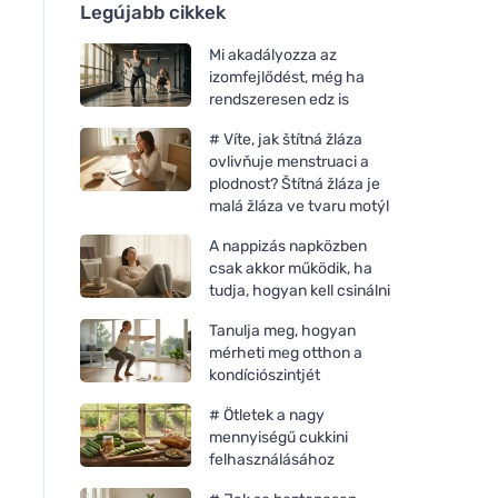
Legújabb cikkek
Mi akadályozza az
izomfejlődést, még ha
rendszeresen edz is
# Víte, jak štítná žláza
ovlivňuje menstruaci a
plodnost? Štítná žláza je
malá žláza ve tvaru motýl
A nappizás napközben
csak akkor működik, ha
tudja, hogyan kell csinálni
Tanulja meg, hogyan
mérheti meg otthon a
kondíciószintjét
# Ötletek a nagy
mennyiségű cukkini
felhasználásához