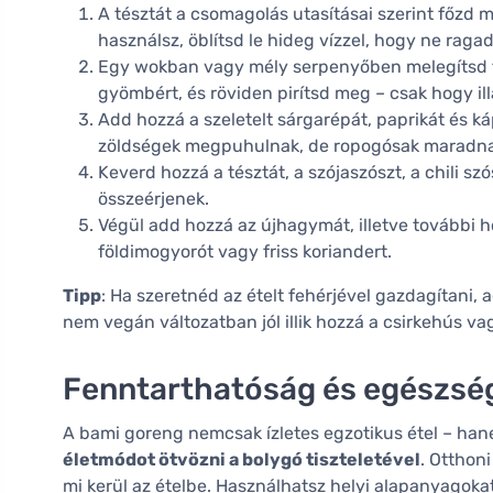
A tésztát a csomagolás utasításai szerint főzd 
használsz, öblítsd le hideg vízzel, hogy ne raga
Egy wokban vagy mély serpenyőben melegítsd f
gyömbért, és röviden pirítsd meg – csak hogy ill
Add hozzá a szeletelt sárgarépát, paprikát és k
zöldségek megpuhulnak, de ropogósak maradna
Keverd hozzá a tésztát, a szójaszószt, a chili szó
összeérjenek.
Végül add hozzá az újhagymát, illetve további h
földimogyorót vagy friss koriandert.
Tipp
: Ha szeretnéd az ételt fehérjével gazdagítani, 
nem vegán változatban jól illik hozzá a csirkehús vag
Fenntarthatóság és egészsé
A bami goreng nemcsak ízletes egzotikus étel – ha
életmódot ötvözni a bolygó tiszteletével
. Otthon
mi kerül az ételbe. Használhatsz helyi alapanyagokat