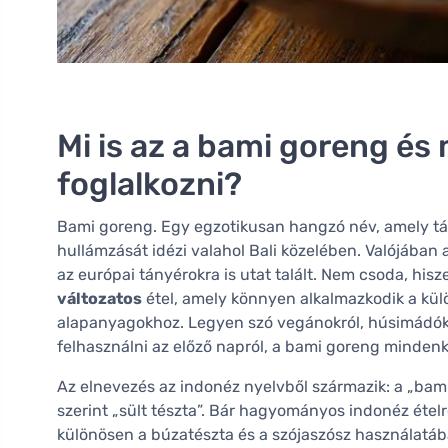
Mi is az a bami goreng és
foglalkozni?
Bami goreng. Egy egzotikusan hangzó név, amely távol
hullámzását idézi valahol Bali közelében. Valójában
az európai tányérokra is utat talált. Nem csoda, his
változatos
étel, amely könnyen alkalmazkodik a kül
alapanyagokhoz. Legyen szó vegánokról, húsimádókr
felhasználni az előző napról, a bami goreng mindenki
Az elnevezés az indonéz nyelvből származik: a „bami” 
szerint „sült tészta”. Bár hagyományos indonéz ételr
különösen a búzatészta és a szójaszósz használatáb