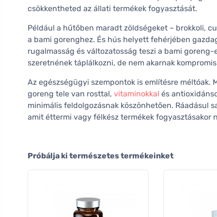
csökkentheted az állati termékek fogyasztását.
Például a hűtőben maradt zöldségeket – brokkoli, c
a bami gorenghez. És hús helyett fehérjében gazdag 
rugalmasság és változatosság teszi a bami goreng-et
szeretnének táplálkozni, de nem akarnak kompromis
Az egészségügyi szempontok is említésre méltóak. 
goreng tele van rosttal,
vitaminokkal
és antioxidánso
minimális feldolgozásnak köszönhetően. Ráadásul sa
amit éttermi vagy félkész termékek fogyasztásakor
Próbálja ki természetes termékeinket