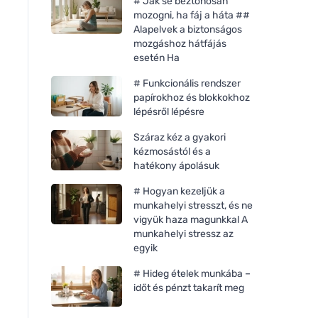
# Jak se beztonosan
mozogni, ha fáj a háta ##
Alapelvek a biztonságos
mozgáshoz hátfájás
esetén Ha
# Funkcionális rendszer
papírokhoz és blokkokhoz
lépésről lépésre
Száraz kéz a gyakori
kézmosástól és a
hatékony ápolásuk
# Hogyan kezeljük a
munkahelyi stresszt, és ne
vigyük haza magunkkal A
munkahelyi stressz az
egyik
# Hideg ételek munkába –
időt és pénzt takarít meg