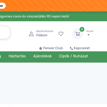
ba
Ingyenes csere és visszaküldés 90 napon belül
0
Bejelentkezés
Kosár
Fiókom
Ferwer Club
Kapcsolat
g
Háztartás
Ajándékok
Cipők / Ruházat