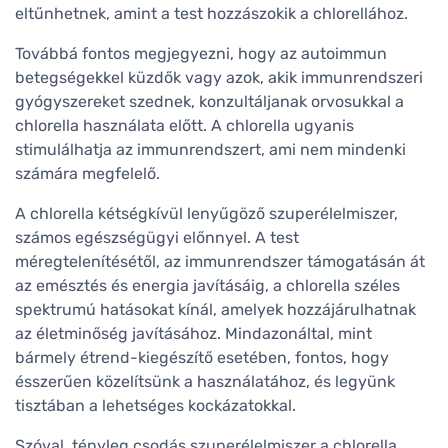
eltűnhetnek, amint a test hozzászokik a chlorellához.
Továbbá fontos megjegyezni, hogy az autoimmun
betegségekkel küzdők vagy azok, akik immunrendszeri
gyógyszereket szednek, konzultáljanak orvosukkal a
chlorella használata előtt. A chlorella ugyanis
stimulálhatja az immunrendszert, ami nem mindenki
számára megfelelő.
A chlorella kétségkívül lenyűgöző szuperélelmiszer,
számos egészségügyi előnnyel. A test
méregtelenítésétől, az immunrendszer támogatásán át
az emésztés és energia javításáig, a chlorella széles
spektrumú hatásokat kínál, amelyek hozzájárulhatnak
az életminőség javításához. Mindazonáltal, mint
bármely étrend-kiegészítő esetében, fontos, hogy
ésszerűen közelítsünk a használatához, és legyünk
tisztában a lehetséges kockázatokkal.
Szóval, tényleg csodás szuperélelmiszer a chlorella,