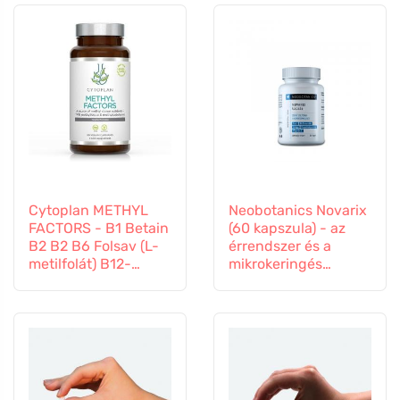
Cytoplan METHYL
Neobotanics Novarix
FACTORS - B1 Betain
(60 kapszula) - az
B2 B2 B6 Folsav (L-
érrendszer és a
metilfolát) B12-
mikrokeringés
vitamin és cink, 60
számára
kapszula