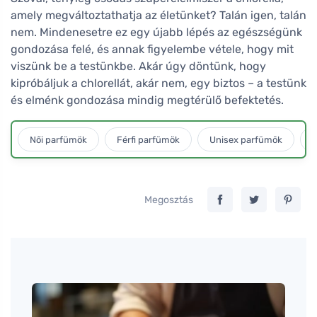
amely megváltoztathatja az életünket? Talán igen, talán
nem. Mindenesetre ez egy újabb lépés az egészségünk
gondozása felé, és annak figyelembe vétele, hogy mit
viszünk be a testünkbe. Akár úgy döntünk, hogy
kipróbáljuk a chlorellát, akár nem, egy biztos – a testünk
és elménk gondozása mindig megtérülő befektetés.
Női parfümök
Férfi parfümök
Unisex parfümök
L
Megosztás