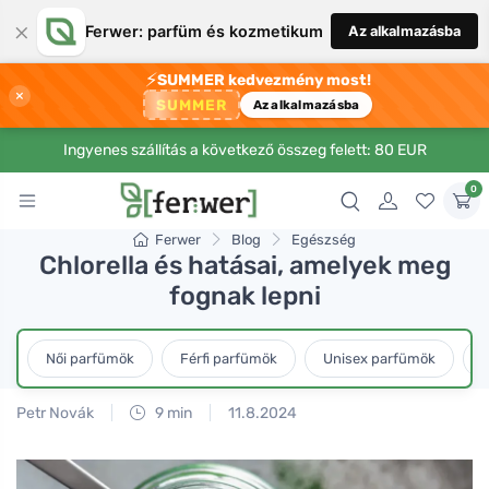
×
Ferwer: parfüm és kozmetikum
Az alkalmazásba
⚡
SUMMER kedvezmény most!
×
SUMMER
Az alkalmazásba
Ingyenes szállítás a következő összeg felett: 80 EUR
0
Ferwer
Blog
Egészség
Chlorella és hatásai, amelyek meg
fognak lepni
Női parfümök
Férfi parfümök
Unisex parfümök
L
Petr Novák
9 min
11.8.2024