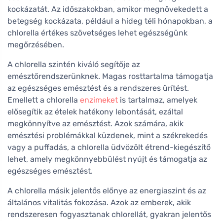
kockázatát. Az időszakokban, amikor megnövekedett a
betegség kockázata, például a hideg téli hónapokban, a
chlorella értékes szövetséges lehet egészségünk
megőrzésében.
A chlorella szintén kiváló segítője az
emésztőrendszerünknek. Magas rosttartalma támogatja
az egészséges emésztést és a rendszeres ürítést.
Emellett a chlorella
enzimeket
is tartalmaz, amelyek
elősegítik az ételek hatékony lebontását, ezáltal
megkönnyítve az emésztést. Azok számára, akik
emésztési problémákkal küzdenek, mint a székrekedés
vagy a puffadás, a chlorella üdvözölt étrend-kiegészítő
lehet, amely megkönnyebbülést nyújt és támogatja az
egészséges emésztést.
A chlorella másik jelentős előnye az energiaszint és az
általános vitalitás fokozása. Azok az emberek, akik
rendszeresen fogyasztanak chlorellát, gyakran jelentős