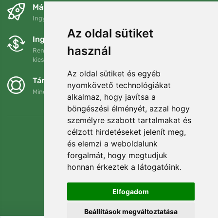
Másnapra és ingyenesen
Ingyenes szállítás a következő összeg felett: 80 EUR
Az oldal sütiket
Ingyenes csere és visszaküldés
használ
Rendelését 90 napon belül bármikor visszaküldheti vagy
kicserélheti.
Az oldal sütiket és egyéb
Támogatjuk a Trees.org-ot
nyomkövető technológiákat
Minden megrendelésért ültetünk egy fát! Bővebben
Rólunk
.
alkalmaz, hogy javítsa a
böngészési élményét, azzal hogy
személyre szabott tartalmakat és
célzott hirdetéseket jelenít meg,
és elemzi a weboldalunk
forgalmát, hogy megtudjuk
honnan érkeztek a látogatóink.
Elfogadom
Beállítások megváltoztatása