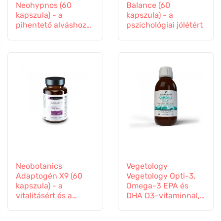
Neohypnos (60
Balance (60
kapszula) - a
kapszula) - a
pihentető alváshoz
pszichológiai jólétért
és elalváshoz
Neobotanics
Vegetology
Adaptogén X9 (60
Vegetology Opti-3,
kapszula) - a
Omega-3 EPA és
vitalitásért és a
DHA D3-vitaminnal,
mentális jólétért
folyékony 150 ml,
ízesítetlen