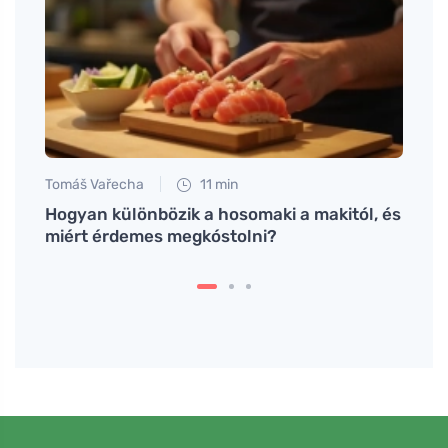
Tomáš Vařecha
11 min
Tomáš
ja a
Hogyan különbözik a hosomaki a makitól, és
Válas
miért érdemes megkóstolni?