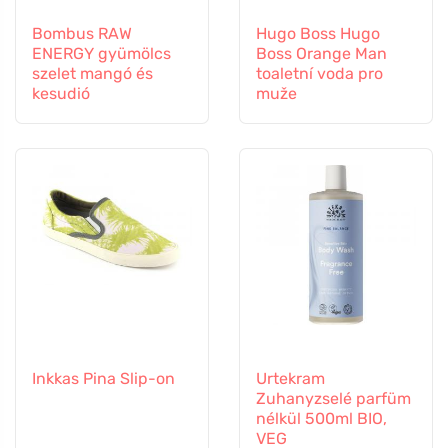
Bombus RAW
Hugo Boss Hugo
ENERGY gyümölcs
Boss Orange Man
szelet mangó és
toaletní voda pro
kesudió
muže
Inkkas Pina Slip-on
Urtekram
Zuhanyzselé parfüm
nélkül 500ml BIO,
VEG