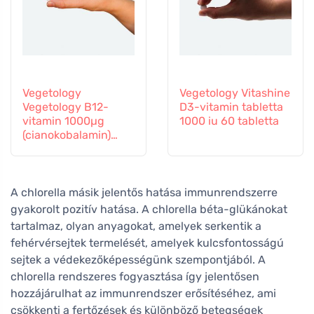
Vegetology
Vegetology Vitashine
Vegetology B12-
D3-vitamin tabletta
vitamin 1000µg
1000 iu 60 tabletta
(cianokobalamin)
fokozatos
felszabadulás 60
tabletta
A chlorella másik jelentős hatása immunrendszerre
gyakorolt pozitív hatása. A chlorella béta-glükánokat
tartalmaz, olyan anyagokat, amelyek serkentik a
fehérvérsejtek termelését, amelyek kulcsfontosságú
sejtek a védekezőképességünk szempontjából. A
chlorella rendszeres fogyasztása így jelentősen
hozzájárulhat az immunrendszer erősítéséhez, ami
csökkenti a fertőzések és különböző betegségek