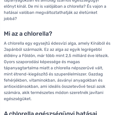
tápanyagokban és állítólag számos egészségügyi
előnyt kínál. De mi is valójában a chlorella? És vajon a
hatásai valóban megváltoztathatják az életünket
jobbá?
Mi az a chlorella?
A chlorella egy egysejtű édesvízi alga, amely Kínából és
Japánból származik. Ez az alga az egyik legrégebbi
élőlény a Földön, már több mint 2,5 milliárd éve létezik.
Gyors szaporodási képessége és magas
tápanyagtartalma miatt a chlorella népszerűvé vált,
mint étrend-kiegészítő és szuperélelmiszer. Gazdag
fehérjékben, vitaminokban, ásványi anyagokban és
antioxidánsokban, ami ideális összetevővé teszi azok
számára, akik természetes módon szeretnék javítani
egészségüket.
A chlorella egészségügyi hatásai