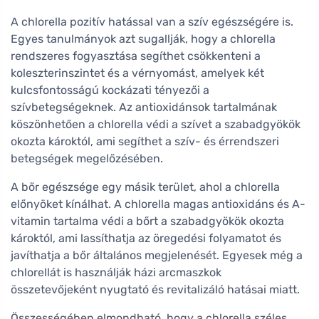
A chlorella pozitív hatással van a szív egészségére is.
Egyes tanulmányok azt sugallják, hogy a chlorella
rendszeres fogyasztása segíthet csökkenteni a
koleszterinszintet és a vérnyomást, amelyek két
kulcsfontosságú kockázati tényezői a
szívbetegségeknek. Az antioxidánsok tartalmának
köszönhetően a chlorella védi a szívet a szabadgyökök
okozta károktól, ami segíthet a szív- és érrendszeri
betegségek megelőzésében.
A bőr egészsége egy másik terület, ahol a chlorella
előnyöket kínálhat. A chlorella magas antioxidáns és A-
vitamin tartalma védi a bőrt a szabadgyökök okozta
károktól, ami lassíthatja az öregedési folyamatot és
javíthatja a bőr általános megjelenését. Egyesek még a
chlorellát is használják házi arcmaszkok
összetevőjeként nyugtató és revitalizáló hatásai miatt.
Összességében elmondható, hogy a chlorella széles