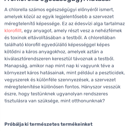
A chlorella számos egészségügyi előnyéről ismert,
amelyek közül az egyik legjelentősebb a szervezet
méregtelenítő képessége. Ez az édesvízi alga tartalmaz
klorofillt
, egy anyagot, amely részt vesz a nehézfémek
és toxinok eltávolításában a testből. A chlorellában
található klorofill egyedülálló képességgel képes
kötődni a káros anyagokhoz, amelyek aztán a
kiválasztórendszeren keresztül távoznak a testből.
Manapság, amikor nap mint nap ki vagyunk téve a
környezet káros hatásainak, mint például a peszticidek,
vegyszerek és különféle szennyezések, a szervezet
méregtelenítése különösen fontos. Hányszor vesszük
észre, hogy testünknek ugyanolyan rendszeres
tisztulásra van szüksége, mint otthonunknak?
Próbálja ki természetes termékeinket