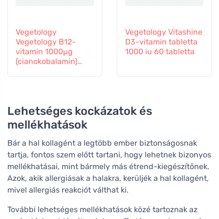
Vegetology
Vegetology Vitashine
Vegetology B12-
D3-vitamin tabletta
vitamin 1000µg
1000 iu 60 tabletta
(cianokobalamin)
fokozatos
felszabadulás 60
tabletta
Lehetséges kockázatok és
mellékhatások
Bár a hal kollagént a legtöbb ember biztonságosnak
tartja, fontos szem előtt tartani, hogy lehetnek bizonyos
mellékhatásai, mint bármely más étrend-kiegészítőnek.
Azok, akik allergiásak a halakra, kerüljék a hal kollagént,
mivel allergiás reakciót válthat ki.
További lehetséges mellékhatások közé tartoznak az