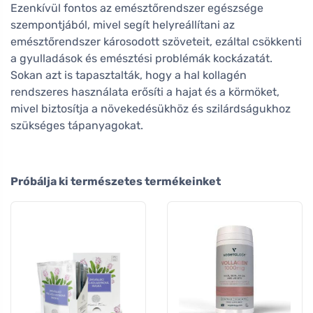
Ezenkívül fontos az emésztőrendszer egészsége
szempontjából, mivel segít helyreállítani az
emésztőrendszer károsodott szöveteit, ezáltal csökkenti
a gyulladások és emésztési problémák kockázatát.
Sokan azt is tapasztalták, hogy a hal kollagén
rendszeres használata erősíti a hajat és a körmöket,
mivel biztosítja a növekedésükhöz és szilárdságukhoz
szükséges tápanyagokat.
Próbálja ki természetes termékeinket