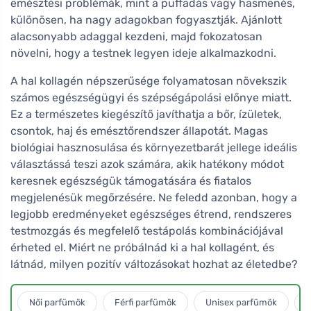
emésztési problémák, mint a puffadás vagy hasmenés,
különösen, ha nagy adagokban fogyasztják. Ajánlott
alacsonyabb adaggal kezdeni, majd fokozatosan
növelni, hogy a testnek legyen ideje alkalmazkodni.
A hal kollagén népszerűsége folyamatosan növekszik
számos egészségügyi és szépségápolási előnye miatt.
Ez a természetes kiegészítő javíthatja a bőr, ízületek,
csontok, haj és emésztőrendszer állapotát. Magas
biológiai hasznosulása és környezetbarát jellege ideális
választássá teszi azok számára, akik hatékony módot
keresnek egészségük támogatására és fiatalos
megjelenésük megőrzésére. Ne feledd azonban, hogy a
legjobb eredményeket egészséges étrend, rendszeres
testmozgás és megfelelő testápolás kombinációjával
érheted el. Miért ne próbálnád ki a hal kollagént, és
látnád, milyen pozitív változásokat hozhat az életedbe?
Női parfümök
Férfi parfümök
Unisex parfümök
L