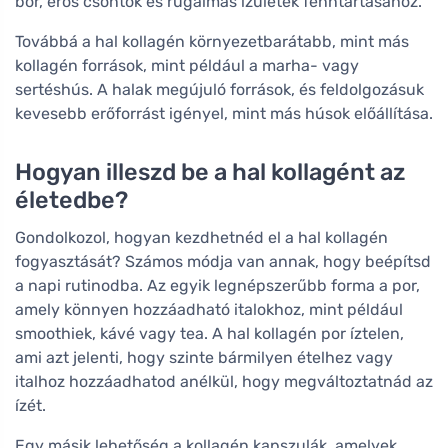
bőr, erős csontok és rugalmas ízületek fenntartásához.
Továbbá a hal kollagén környezetbarátabb, mint más
kollagén források, mint például a marha- vagy
sertéshús. A halak megújuló források, és feldolgozásuk
kevesebb erőforrást igényel, mint más húsok előállítása.
Hogyan illeszd be a hal kollagént az
életedbe?
Gondolkozol, hogyan kezdhetnéd el a hal kollagén
fogyasztását? Számos módja van annak, hogy beépítsd
a napi rutinodba. Az egyik legnépszerűbb forma a por,
amely könnyen hozzáadható italokhoz, mint például
smoothiek, kávé vagy tea. A hal kollagén por íztelen,
ami azt jelenti, hogy szinte bármilyen ételhez vagy
italhoz hozzáadhatod anélkül, hogy megváltoztatnád az
ízét.
Egy másik lehetőség a kollagén kapszulák, amelyek