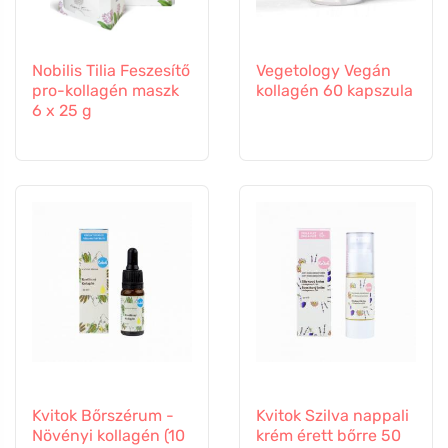
Nobilis Tilia Feszesítő
Vegetology Vegán
pro-kollagén maszk
kollagén 60 kapszula
6 x 25 g
Kvitok Bőrszérum -
Kvitok Szilva nappali
Növényi kollagén (10
krém érett bőrre 50