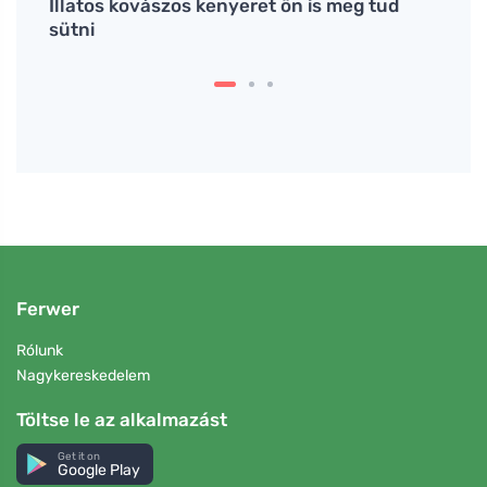
esz a
Illatos kovászos kenyeret ön is meg tud
Mit e
sütni
étele
jobb
Ferwer
Rólunk
Nagykereskedelem
Töltse le az alkalmazást
Get it on
Google Play