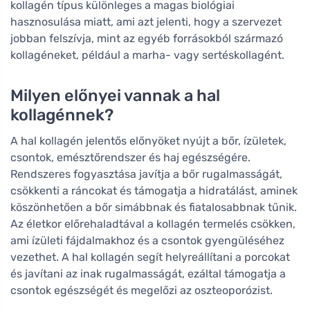
kollagén típus különleges a magas biológiai
hasznosulása miatt, ami azt jelenti, hogy a szervezet
jobban felszívja, mint az egyéb forrásokból származó
kollagéneket, például a marha- vagy sertéskollagént.
Milyen előnyei vannak a hal
kollagénnek?
A hal kollagén jelentős előnyöket nyújt a bőr, ízületek,
csontok, emésztőrendszer és haj egészségére.
Rendszeres fogyasztása javítja a bőr rugalmasságát,
csökkenti a ráncokat és támogatja a hidratálást, aminek
köszönhetően a bőr simábbnak és fiatalosabbnak tűnik.
Az életkor előrehaladtával a kollagén termelés csökken,
ami ízületi fájdalmakhoz és a csontok gyengüléséhez
vezethet. A hal kollagén segít helyreállítani a porcokat
és javítani az inak rugalmasságát, ezáltal támogatja a
csontok egészségét és megelőzi az oszteoporózist.