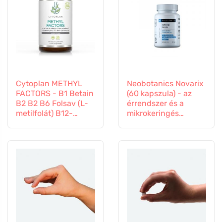
Cytoplan METHYL
Neobotanics Novarix
FACTORS - B1 Betain
(60 kapszula) - az
B2 B2 B6 Folsav (L-
érrendszer és a
metilfolát) B12-
mikrokeringés
vitamin és cink, 60
számára
kapszula