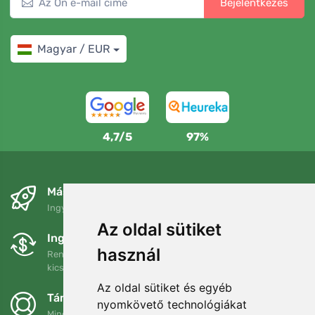
Bejelentkezés
Magyar / EUR
4,7/5
97%
Másnapra és ingyenesen
Ingyenes szállítás a következő összeg felett: 80 EUR
Az oldal sütiket
Ingyenes csere és visszaküldés
használ
Rendelését 90 napon belül bármikor visszaküldheti vagy
kicserélheti.
Az oldal sütiket és egyéb
Támogatjuk a Trees.org-ot
nyomkövető technológiákat
Minden megrendelésért ültetünk egy fát! Bővebben
Rólunk
.