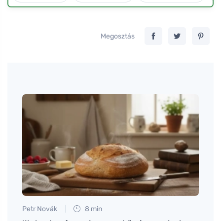
Megosztás
Petr Novák
8 min
Petr N