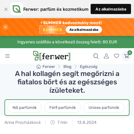
×
Ferwer: parfüm és kozmetikum
Az alkalmazásba
⚡
SUMMER kedvezmény most!
×
SUMMER
Az alkalmazásba
Ingyenes szállítás a következő összeg felett: 80 EUR
0
Ferwer
Blog
Egészség
A hal kollagén segít megőrizni a
fiatalos bőrt és az egészséges
ízületeket.
Női parfümök
Férfi parfümök
Unisex parfümök
L
Anna Procházková
7 min
13.8.2024