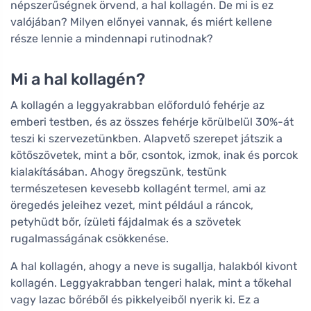
népszerűségnek örvend, a hal kollagén. De mi is ez
valójában? Milyen előnyei vannak, és miért kellene
része lennie a mindennapi rutinodnak?
Mi a hal kollagén?
A kollagén a leggyakrabban előforduló fehérje az
emberi testben, és az összes fehérje körülbelül 30%-át
teszi ki szervezetünkben. Alapvető szerepet játszik a
kötőszövetek, mint a bőr, csontok, izmok, inak és porcok
kialakításában. Ahogy öregszünk, testünk
természetesen kevesebb kollagént termel, ami az
öregedés jeleihez vezet, mint például a ráncok,
petyhüdt bőr, ízületi fájdalmak és a szövetek
rugalmasságának csökkenése.
A hal kollagén, ahogy a neve is sugallja, halakból kivont
kollagén. Leggyakrabban tengeri halak, mint a tőkehal
vagy lazac bőréből és pikkelyeiből nyerik ki. Ez a