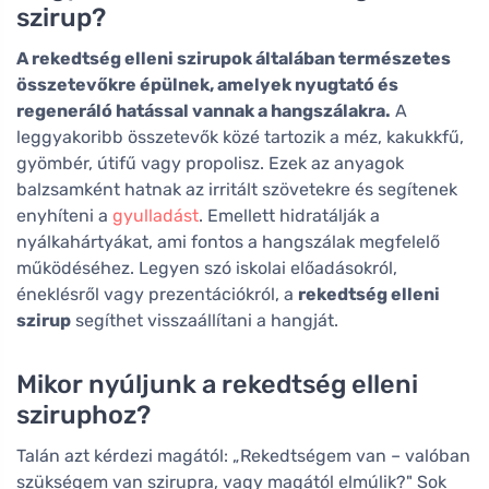
szirup?
A rekedtség elleni szirupok általában természetes
összetevőkre épülnek, amelyek nyugtató és
regeneráló hatással vannak a hangszálakra.
A
leggyakoribb összetevők közé tartozik a méz, kakukkfű,
gyömbér, útifű vagy propolisz. Ezek az anyagok
balzsamként hatnak az irritált szövetekre és segítenek
enyhíteni a
gyulladást
. Emellett hidratálják a
nyálkahártyákat, ami fontos a hangszálak megfelelő
működéséhez. Legyen szó iskolai előadásokról,
éneklésről vagy prezentációkról, a
rekedtség elleni
szirup
segíthet visszaállítani a hangját.
Mikor nyúljunk a rekedtség elleni
sziruphoz?
Talán azt kérdezi magától: „Rekedtségem van – valóban
szükségem van szirupra, vagy magától elmúlik?" Sok