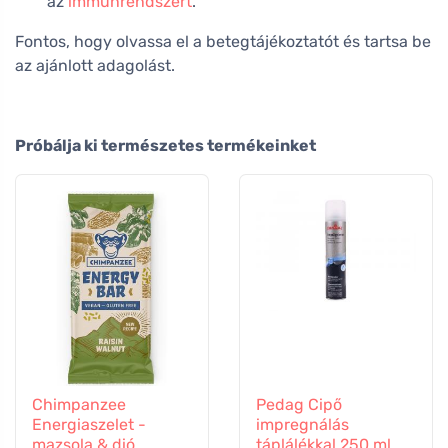
az
immunrendszert
.
Fontos, hogy olvassa el a betegtájékoztatót és tartsa be
az ajánlott adagolást.
Próbálja ki természetes termékeinket
Chimpanzee
Pedag Cipő
Energiaszelet -
impregnálás
mazsola & dió
táplálékkal 250 ml