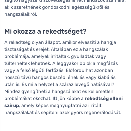
segítő nagyszerű szövetséges lehet mindazok számára,
akik szeretnének gondoskodni egészségükről és
hangszálaikról.
Mi okozza a rekedtséget?
A rekedtség olyan állapot, amikor elveszíti a hangja
tisztaságát és erejét. Általában ez a hangszálak
problémája, amelyek irritáltak, gyulladtak vagy
túlterheltek lehetnek. A leggyakoribb ok a megfázás
vagy a felső légúti fertőzés. Előfordulhat azonban
hosszú távú hangos beszéd, éneklés vagy kiabálás
után is. És mi a helyzet a száraz levegő hatásával?
Mindez gyengítheti a hangszálakat és kellemetlen
problémákat okozhat. Itt jön képbe a
rekedtség elleni
szirup
, amely képes megnyugtatni az irritált
hangszálakat és segíteni azok gyors regenerálódását.