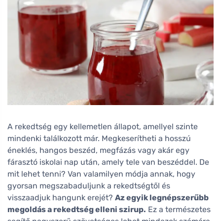
A rekedtség egy kellemetlen állapot, amellyel szinte
mindenki találkozott már. Megkeserítheti a hosszú
éneklés, hangos beszéd, megfázás vagy akár egy
fárasztó iskolai nap után, amely tele van beszéddel. De
mit lehet tenni? Van valamilyen módja annak, hogy
gyorsan megszabaduljunk a rekedtségtől és
visszaadjuk hangunk erejét?
Az egyik legnépszerűbb
megoldás a rekedtség elleni szirup.
Ez a természetes