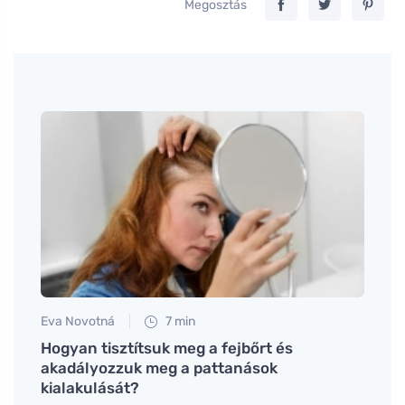
Megosztás
Eva Novotná
7 min
Petr N
és
Hogyan tisztítsuk meg a fejbőrt és
Hogya
akadályozzuk meg a pattanások
szind
kialakulását?
a tün