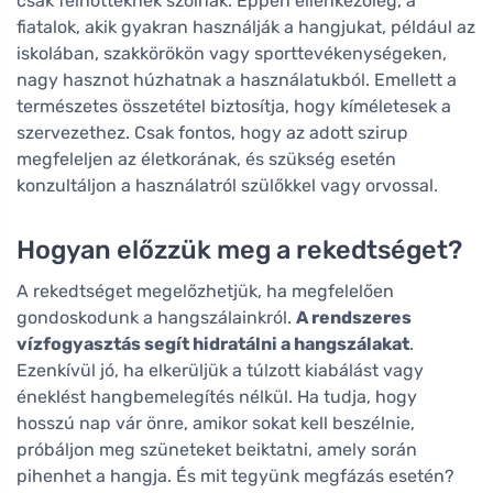
csak felnőtteknek szólnak. Éppen ellenkezőleg, a
fiatalok, akik gyakran használják a hangjukat, például az
iskolában, szakkörökön vagy sporttevékenységeken,
nagy hasznot húzhatnak a használatukból. Emellett a
természetes összetétel biztosítja, hogy kíméletesek a
szervezethez. Csak fontos, hogy az adott szirup
megfeleljen az életkorának, és szükség esetén
konzultáljon a használatról szülőkkel vagy orvossal.
Hogyan előzzük meg a rekedtséget?
A rekedtséget megelőzhetjük, ha megfelelően
gondoskodunk a hangszálainkról.
A rendszeres
vízfogyasztás segít hidratálni a hangszálakat
.
Ezenkívül jó, ha elkerüljük a túlzott kiabálást vagy
éneklést hangbemelegítés nélkül. Ha tudja, hogy
hosszú nap vár önre, amikor sokat kell beszélnie,
próbáljon meg szüneteket beiktatni, amely során
pihenhet a hangja. És mit tegyünk megfázás esetén?