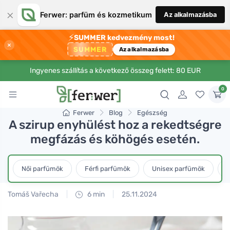
×
Ferwer: parfüm és kozmetikum
Az alkalmazásba
⚡
SUMMER kedvezmény most!
×
SUMMER
Az alkalmazásba
Ingyenes szállítás a következő összeg felett: 80 EUR
0
Ferwer
Blog
Egészség
A szirup enyhülést hoz a rekedtségre
megfázás és köhögés esetén.
Női parfümök
Férfi parfümök
Unisex parfümök
L
Tomáš Vařecha
6 min
25.11.2024