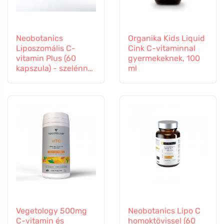
Neobotanics
Organika Kids Liquid
Liposzomális C-
Cink C-vitaminnal
vitamin Plus (60
gyermekeknek, 100
kapszula) - szelénnel
ml
és cinkkel
Vegetology 500mg
Neobotanics Lipo C
C-vitamin és
homoktövissel (60