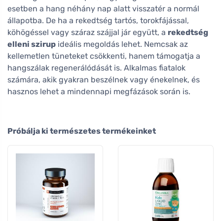
esetben a hang néhány nap alatt visszatér a normál
állapotba. De ha a rekedtség tartós, torokfájással,
köhögéssel vagy száraz szájjal jár együtt, a
rekedtség
elleni szirup
ideális megoldás lehet. Nemcsak az
kellemetlen tüneteket csökkenti, hanem támogatja a
hangszálak regenerálódását is. Alkalmas fiatalok
számára, akik gyakran beszélnek vagy énekelnek, és
hasznos lehet a mindennapi megfázások során is.
Próbálja ki természetes termékeinket