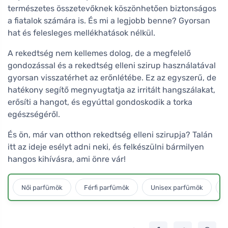
természetes összetevőknek köszönhetően biztonságos
a fiatalok számára is. És mi a legjobb benne? Gyorsan
hat és felesleges mellékhatások nélkül.
A rekedtség nem kellemes dolog, de a megfelelő
gondozással és a rekedtség elleni szirup használatával
gyorsan visszatérhet az erőnlétébe. Ez az egyszerű, de
hatékony segítő megnyugtatja az irritált hangszálakat,
erősíti a hangot, és egyúttal gondoskodik a torka
egészségéről.
És ön, már van otthon rekedtség elleni szirupja? Talán
itt az ideje esélyt adni neki, és felkészülni bármilyen
hangos kihívásra, ami önre vár!
Női parfümök
Férfi parfümök
Unisex parfümök
L