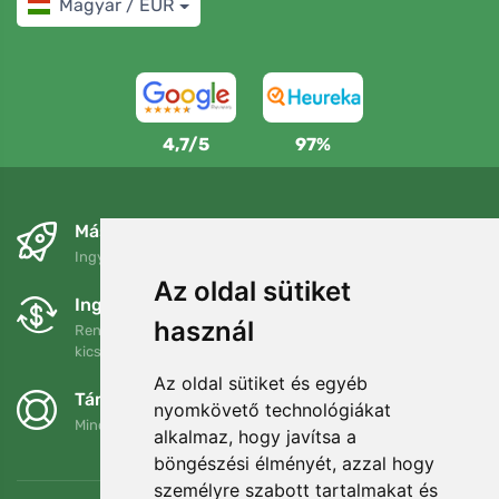
Magyar / EUR
4,7/5
97%
Másnapra és ingyenesen
Ingyenes szállítás a következő összeg felett: 80 EUR
Az oldal sütiket
Ingyenes csere és visszaküldés
használ
Rendelését 90 napon belül bármikor visszaküldheti vagy
kicserélheti.
Az oldal sütiket és egyéb
Támogatjuk a Trees.org-ot
nyomkövető technológiákat
Minden megrendelésért ültetünk egy fát! Bővebben
Rólunk
.
alkalmaz, hogy javítsa a
böngészési élményét, azzal hogy
személyre szabott tartalmakat és