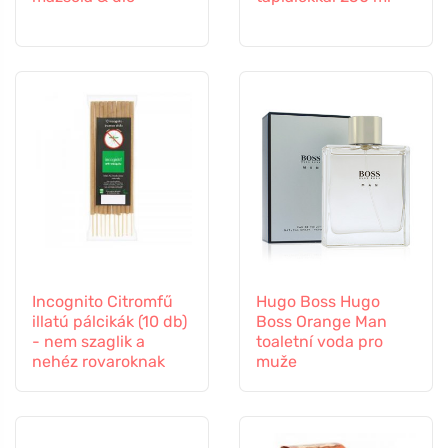
Incognito Citromfű
Hugo Boss Hugo
illatú pálcikák (10 db)
Boss Orange Man
- nem szaglik a
toaletní voda pro
nehéz rovaroknak
muže