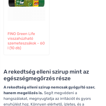
FINO Green Life
visszahúzható
szemeteszsákok - 60
l (10 db)
A rekedtség elleni szirup mint az
egészségmegőrzés része
A rekedtség elleni szirup nemcsak gyógyító szer,
hanem megelőzés is.
Segít megvédeni a
hangszálakat, megnyugtatja az irritációt és gyors
enyhülést hoz. Könnyen elérhető, ízletes, és a