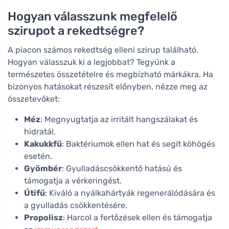
Hogyan válasszunk megfelelő
szirupot a rekedtségre?
A piacon számos rekedtség elleni szirup található.
Hogyan válasszuk ki a legjobbat? Tegyünk a
természetes összetételre és megbízható márkákra. Ha
bizonyos hatásokat részesít előnyben, nézze meg az
összetevőket:
Méz
: Megnyugtatja az irritált hangszálakat és
hidratál.
Kakukkfű
: Baktériumok ellen hat és segít köhögés
esetén.
Gyömbér
: Gyulladáscsökkentő hatású és
támogatja a vérkeringést.
Útifű
: Kiváló a nyálkahártyák regenerálódására és
a gyulladás csökkentésére.
Propolisz
: Harcol a fertőzések ellen és támogatja