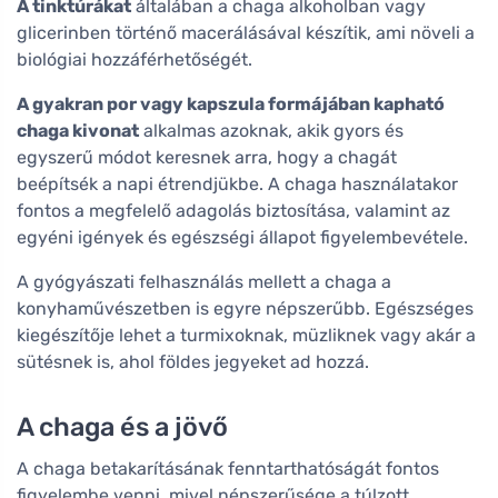
A tinktúrákat
általában a chaga alkoholban vagy
glicerinben történő macerálásával készítik, ami növeli a
biológiai hozzáférhetőségét.
A gyakran por vagy kapszula formájában kapható
chaga kivonat
alkalmas azoknak, akik gyors és
egyszerű módot keresnek arra, hogy a chagát
beépítsék a napi étrendjükbe. A chaga használatakor
fontos a megfelelő adagolás biztosítása, valamint az
egyéni igények és egészségi állapot figyelembevétele.
A gyógyászati felhasználás mellett a chaga a
konyhaművészetben is egyre népszerűbb. Egészséges
kiegészítője lehet a turmixoknak, müzliknek vagy akár a
sütésnek is, ahol földes jegyeket ad hozzá.
A chaga és a jövő
A chaga betakarításának fenntarthatóságát fontos
figyelembe venni, mivel népszerűsége a túlzott