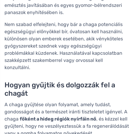
emésztés javításában és egyes gyomor-bélrendszeri
panaszok enyhítésében is.
Nem szabad elfelejteni, hogy bár a chaga potenciális
egészségügyi előnyökkel bír, óvatosan kell használni,
különösen olyan emberek esetében, akik vényköteles
gyógyszereket szednek vagy egészségügyi
problémákkal küzdenek. Használatával kapcsolatban
szakképzett szakemberrel vagy orvossal kell
konzultálni.
Hogyan gyűjtik és dolgozzák fel a
chagát
A chaga gyűjtése olyan folyamat, amely tudást,
gondosságot és a természet iránti tiszteletet igényel. A
chaga
főként a hideg régiók nyírfáin nő
, és kézzel kell
gyűjteni, hogy ne veszélyeztessük a fa regenerálódását
vagy a gomba folyamatos növekedését.