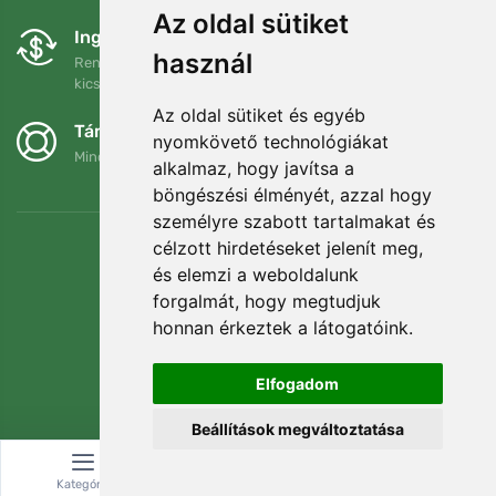
Az oldal sütiket
Ingyenes csere és visszaküldés
használ
Rendelését 90 napon belül bármikor visszaküldheti vagy
kicserélheti.
Az oldal sütiket és egyéb
Támogatjuk a Trees.org-ot
nyomkövető technológiákat
Minden megrendelésért ültetünk egy fát! Bővebben
Rólunk
.
alkalmaz, hogy javítsa a
böngészési élményét, azzal hogy
személyre szabott tartalmakat és
célzott hirdetéseket jelenít meg,
és elemzi a weboldalunk
forgalmát, hogy megtudjuk
honnan érkeztek a látogatóink.
Elfogadom
Beállítások megváltoztatása
© Topshelf s.r.o. Minden jog fenntartva.
Kategória
Keresés
Kosár