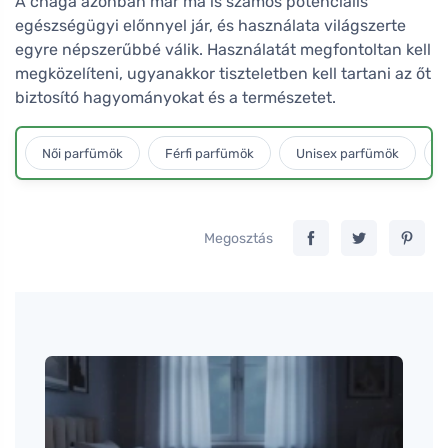
A chaga azonban már ma is számos potenciális
egészségügyi előnnyel jár, és használata világszerte
egyre népszerűbbé válik. Használatát megfontoltan kell
megközelíteni, ugyanakkor tiszteletben kell tartani az őt
biztosító hagyományokat és a természetet.
Női parfümök
Férfi parfümök
Unisex parfümök
L
Megosztás