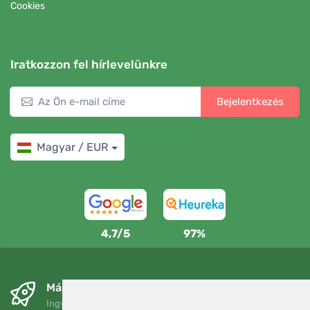
Cookies
Iratkozzon fel hírlevelünkre
Bejelentkezés
Magyar / EUR
4,7/5
97%
Másnapra és ingyenesen
Ingyenes szállítás a következő összeg felett: 80 EUR