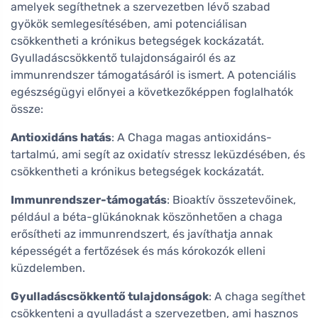
amelyek segíthetnek a szervezetben lévő szabad
gyökök semlegesítésében, ami potenciálisan
csökkentheti a krónikus betegségek kockázatát.
Gyulladáscsökkentő tulajdonságairól és az
immunrendszer támogatásáról is ismert. A potenciális
egészségügyi előnyei a következőképpen foglalhatók
össze:
Antioxidáns hatás
: A Chaga magas antioxidáns-
tartalmú, ami segít az oxidatív stressz leküzdésében, és
csökkentheti a krónikus betegségek kockázatát.
Immunrendszer-támogatás
: Bioaktív összetevőinek,
például a béta-glükánoknak köszönhetően a chaga
erősítheti az immunrendszert, és javíthatja annak
képességét a fertőzések és más kórokozók elleni
küzdelemben.
Gyulladáscsökkentő tulajdonságok
: A chaga segíthet
csökkenteni a gyulladást a szervezetben, ami hasznos