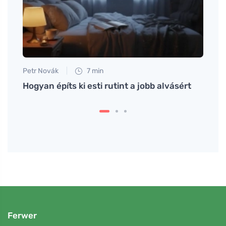
Petr Novák
7 min
Tomáš
omia
Hogyan építs ki esti rutint a jobb alvásért
Finom
egés
Ferwer