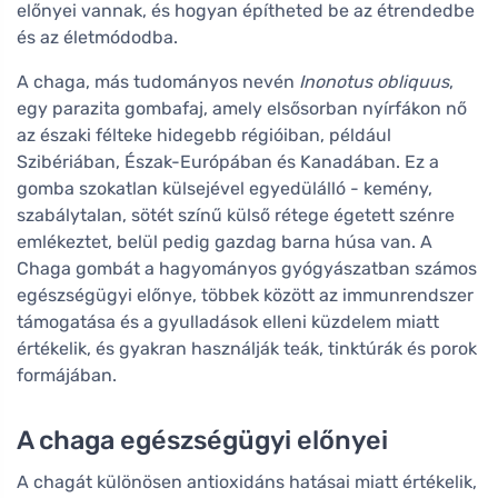
előnyei vannak, és hogyan építheted be az étrendedbe
és az életmódodba.
A chaga, más tudományos nevén
Inonotus obliquus
,
egy parazita gombafaj, amely elsősorban nyírfákon nő
az északi félteke hidegebb régióiban, például
Szibériában, Észak-Európában és Kanadában. Ez a
gomba szokatlan külsejével egyedülálló - kemény,
szabálytalan, sötét színű külső rétege égetett szénre
emlékeztet, belül pedig gazdag barna húsa van. A
Chaga gombát a hagyományos gyógyászatban számos
egészségügyi előnye, többek között az immunrendszer
támogatása és a gyulladások elleni küzdelem miatt
értékelik, és gyakran használják teák, tinktúrák és porok
formájában.
A chaga egészségügyi előnyei
A chagát különösen antioxidáns hatásai miatt értékelik,