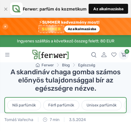
×
Ferwer: parfüm és kozmetikum
Az alkalmazásba
⚡
SUMMER kedvezmény most!
×
SUMMER
Az alkalmazásba
Ingyenes szállítás a következő összeg felett: 80 EUR
0
Ferwer
Blog
Egészség
A skandináv chaga gomba számos
előnyös tulajdonsággal bír az
egészségre nézve.
Női parfümök
Férfi parfümök
Unisex parfümök
L
Tomáš Vařecha
7 min
3.5.2024