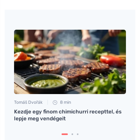
Tomáš Dvořák
8 min
Eva No
ofuval
Kezdje egy finom chimichurri recepttel, és
A leg
lepje meg vendégeit
és az