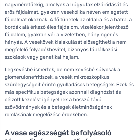
nagyméretűekig, amelyek a húgyutak elzáródását és
erős fájdalmat, gyakran vesekólika néven emlegetett
fájdalmat okoznak. A fő tünetek az oldalra és a hátra, a
bordák alá érkező éles fájdalom, vizeléskor jelentkező
fájdalom, gyakran vér a vizeletben, hányinger és
hányás. A vesekövek kialakulását elősegítheti a nem
megfelelő folyadékbevitel, bizonyos táplálkozási
szokások vagy genetikai hajlam.
Legkevésbé ismertek, de nem kevésbé súlyosak a
glomerulonefritiszek, a vesék mikroszkopikus
szűrőegységeit érintő gyulladásos betegségek. Ezek és
más specifikus betegségek azonnali diagnózist és
célzott kezelést igényelnek a hosszú távú
szövődmények és a betegek életminőségének
romlásának megelőzése érdekében.
A vese egészségét befolyásoló