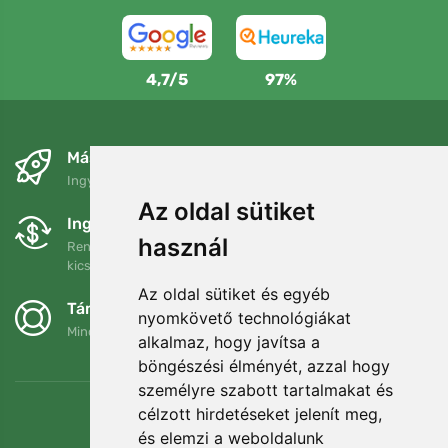
4,7/5
97%
Másnapra és ingyenesen
Ingyenes szállítás a következő összeg felett: 80 EUR
Az oldal sütiket
Ingyenes csere és visszaküldés
használ
Rendelését 90 napon belül bármikor visszaküldheti vagy
kicserélheti.
Az oldal sütiket és egyéb
Támogatjuk a Trees.org-ot
nyomkövető technológiákat
Minden megrendelésért ültetünk egy fát! Bővebben
Rólunk
.
alkalmaz, hogy javítsa a
böngészési élményét, azzal hogy
személyre szabott tartalmakat és
célzott hirdetéseket jelenít meg,
és elemzi a weboldalunk