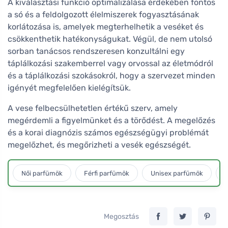
A kiválasztási funkció optimalizálása érdekében fontos
a só és a feldolgozott élelmiszerek fogyasztásának
korlátozása is, amelyek megterhelhetik a veséket és
csökkenthetik hatékonyságukat. Végül, de nem utolsó
sorban tanácsos rendszeresen konzultálni egy
táplálkozási szakemberrel vagy orvossal az életmódról
és a táplálkozási szokásokról, hogy a szervezet minden
igényét megfelelően kielégítsük.
A vese felbecsülhetetlen értékű szerv, amely
megérdemli a figyelmünket és a törődést. A megelőzés
és a korai diagnózis számos egészségügyi problémát
megelőzhet, és megőrizheti a vesék egészségét.
Női parfümök
Férfi parfümök
Unisex parfümök
L
Megosztás