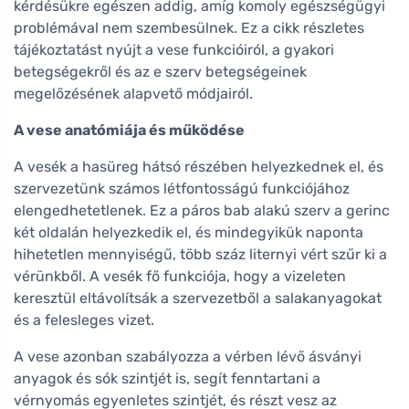
kérdésükre egészen addig, amíg komoly egészségügyi
problémával nem szembesülnek. Ez a cikk részletes
tájékoztatást nyújt a vese funkcióiról, a gyakori
betegségekről és az e szerv betegségeinek
megelőzésének alapvető módjairól.
A vese anatómiája és működése
A vesék a hasüreg hátsó részében helyezkednek el, és
szervezetünk számos létfontosságú funkciójához
elengedhetetlenek. Ez a páros bab alakú szerv a gerinc
két oldalán helyezkedik el, és mindegyikük naponta
hihetetlen mennyiségű, több száz liternyi vért szűr ki a
vérünkből. A vesék fő funkciója, hogy a vizeleten
keresztül eltávolítsák a szervezetből a salakanyagokat
és a felesleges vizet.
A vese azonban szabályozza a vérben lévő ásványi
anyagok és sók szintjét is, segít fenntartani a
vérnyomás egyenletes szintjét, és részt vesz az