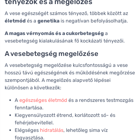
tényezők és a megelőzés
A vese egészségét számos tényező, többek között az
életmód
és a
genetika
is negatívan befolyásolhatja.
A magas vérnyomás és a cukorbetegség
a
vesebetegség kialakulásának fő kockázati tényezői.
A vesebetegség megelőzése
A vesebetegség megelőzése kulcsfontosságú a vese
hosszú távú egészségének és működésének megőrzése
szempontjából. A megelőzés alapvető lépései
különösen a következők:
A
egészséges életmód
és a rendszeres testmozgás
fenntartása.
Kiegyensúlyozott étrend, korlátozott só- és
fehérjebevitellel.
Elégséges
hidratálás
, lehetőleg sima víz
fogyasztása.