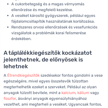
A cukorbetegség és a magas vérnyomás
ellenőrzése és megfelelő kezelése.
A veséket károsító gyógyszerek, például egyes
fájdalomcsillapítók használatának korlátozása.
Rendszeres orvosi ellenőrzések és vesefunkciós
vizsgálatok a problémák korai felismerése
érdekében.
A táplálékkiegészítők kockázatot
jelenthetnek, de előnyösek is
lehetnek
A
Étrendkiegészítők
szedésekor fontos gondolni a vese
egészségére, mivel egyes összetevők túlzottan
megterhelhetik ezeket a szerveket. Például az olyan
anyagok túlzott bevitele, mint a
kalcium
,
kálium
vagy
foszfor
, ásványi anyagok egyensúlyhiányához
vezethet, ami megterheli a veséket. Ugyancsak fontos,