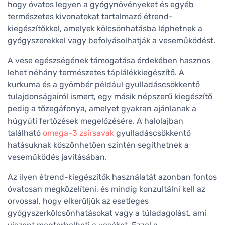
hogy óvatos legyen a gyógynövényeket és egyéb
természetes kivonatokat tartalmazó étrend-
kiegészítőkkel, amelyek kölcsönhatásba léphetnek a
gyógyszerekkel vagy befolyásolhatják a veseműködést.
A vese egészségének támogatása érdekében hasznos
lehet néhány természetes táplálékkiegészítő. A
kurkuma és a gyömbér például gyulladáscsökkentő
tulajdonságairól ismert, egy másik népszerű kiegészítő
pedig a tőzegáfonya, amelyet gyakran ajánlanak a
húgyúti fertőzések megelőzésére. A halolajban
található
omega-3 zsírsavak
gyulladáscsökkentő
hatásuknak köszönhetően szintén segíthetnek a
veseműködés javításában.
Az ilyen étrend-kiegészítők használatát azonban fontos
óvatosan megközelíteni, és mindig konzultálni kell az
orvossal, hogy elkerüljük az esetleges
gyógyszerkölcsönhatásokat vagy a túladagolást, ami