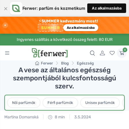
×
Ferwer: parfüm és kozmetikum
Az alkalmazásba
⚡
SUMMER kedvezmény most!
×
SUMMER
Az alkalmazásba
Ingyenes szállítás a következő összeg felett: 80 EUR
0
Ferwer
Blog
Egészség
A vese az általános egészség
szempontjából kulcsfontosságú
szerv.
Női parfümök
Férfi parfümök
Unisex parfümök
L
Martina Domanská
8 min
3.5.2024