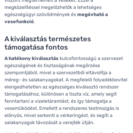
viszont megterhelheti a veséket. Ezzel a
megközelítéssel megelőzhetők a lehetséges
egészségügyi szövődmények és
megóvható a
vesefunkció
.
A kiválasztás természetes
támogatása fontos
A hatékony kiválasztás
kulcsfontosságú a szervezet
egészségének és tisztaságának megőrzése
szempontjából, mivel a szervezetből eltávolítja a
méreg- és salakanyagokat. A megfelelő folyadékbevitel
elengedhetetlen az egészséges kiválasztó rendszer
támogatásához, különösen a tiszta víz, amely segít
fenntartani a vizeletáramlást, és így támogatja a
veseműködést. Emellett a rendszeres testmozgás is
előnyös, mivel serkenti a vérkeringést, és segíti a
salakanyagok távozását a verejték útján.