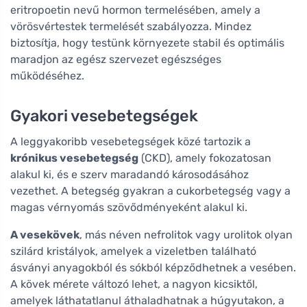
eritropoetin nevű hormon termelésében, amely a
vörösvértestek termelését szabályozza. Mindez
biztosítja, hogy testünk környezete stabil és optimális
maradjon az egész szervezet egészséges
működéséhez.
Gyakori vesebetegségek
A leggyakoribb vesebetegségek közé tartozik a
krónikus vesebetegség
(CKD), amely fokozatosan
alakul ki, és e szerv maradandó károsodásához
vezethet. A betegség gyakran a cukorbetegség vagy a
magas vérnyomás szövődményeként alakul ki.
A vesekövek
, más néven nefrolitok vagy urolitok olyan
szilárd kristályok, amelyek a vizeletben található
ásványi anyagokból és sókból képződhetnek a vesében.
A kövek mérete változó lehet, a nagyon kicsiktől,
amelyek láthatatlanul áthaladhatnak a húgyutakon, a