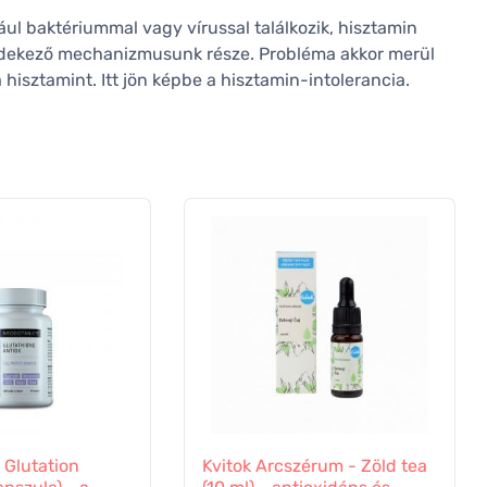
ául baktériummal vagy vírussal találkozik, hisztamin
édekező mechanizmusunk része. Probléma akkor merül
 hisztamint. Itt jön képbe a hisztamin-intolerancia.
 Glutation
Kvitok Arcszérum - Zöld tea