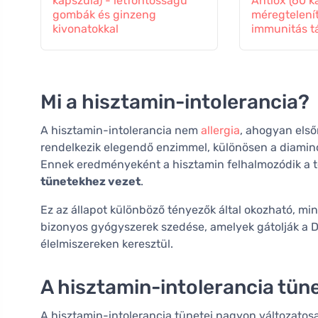
kapszula) - létfontosságú
Antiox (60 k
gombák és ginzeng
méregtelení
kivonatokkal
immunitás t
Mi a hisztamin-intolerancia?
A hisztamin-intolerancia nem
allergia
, ahogyan első
rendelkezik elegendő enzimmel, különösen a diaminox
Ennek eredményeként a hisztamin felhalmozódik a 
tünetekhez vezet
.
Ez az állapot különböző tényezők által okozható, mi
bizonyos gyógyszerek szedése, amelyek gátolják a D
élelmiszereken keresztül.
A hisztamin-intolerancia tüne
A hisztamin-intolerancia tünetei nagyon változatosa