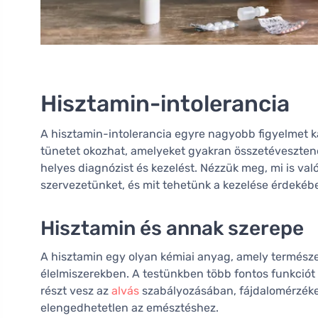
Hisztamin-intolerancia
A hisztamin-intolerancia egyre nagyobb figyelmet 
tünetet okozhat, amelyeket gyakran összetéveszte
helyes diagnózist és kezelést. Nézzük meg, mi is va
szervezetünket, és mit tehetünk a kezelése érdekéb
Hisztamin és annak szerepe
A hisztamin egy olyan kémiai anyag, amely természe
élelmiszerekben. A testünkben több fontos funkciót 
részt vesz az
alvás
szabályozásában, fájdalomérzéke
elengedhetetlen az emésztéshez.