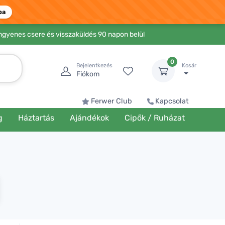
ba
Ingyenes csere és visszaküldés 90 napon belül
0
Bejelentkezés
Kosár
Fiókom
Ferwer Club
Kapcsolat
g
Háztartás
Ajándékok
Cipők / Ruházat