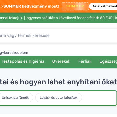
⚡
SUMMER kedvezmény most!
SUMMER
Az alkalmazás
nnal feladjuk. |
Ingyenes szállítás a következő összeg felett: 80 EUR
| 
gykereskedelem
Testápolás és higiénia
Gyerekek
Férfiak
Egészsé
tei és hogyan lehet enyhíteni őket
Unisex parfümök
Lakás- és autóillatosítók