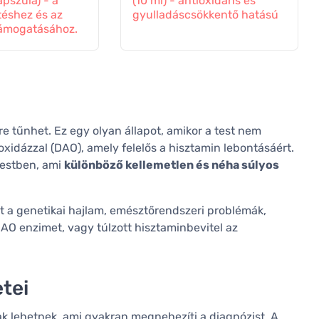
apszula) - a
(10 ml) - antioxidáns és
téshez és az
gyulladáscsökkentő hatású
ámogatásához.
re tűnhet. Ez egy olyan állapot, amikor a test nem
idázzal (DAO), amely felelős a hisztamin lebontásáért.
testben, ami
különböző kellemetlen és néha súlyos
nt a genetikai hajlam, emésztőrendszeri problémák,
AO enzimet, vagy túlzott hisztaminbevitel az
tei
k lehetnek, ami gyakran megnehezíti a diagnózist. A