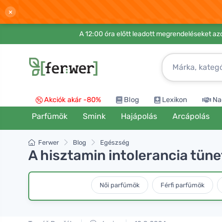
×
A 12:00 óra előtt leadott megrendeléseket azo
Akciók akár -80%
Blog
Lexikon
Na
Parfümök
Smink
Hajápolás
Arcápolás
Ferwer
Blog
Egészség
A hisztamin intolerancia tüne
Női parfümök
Férfi parfümök