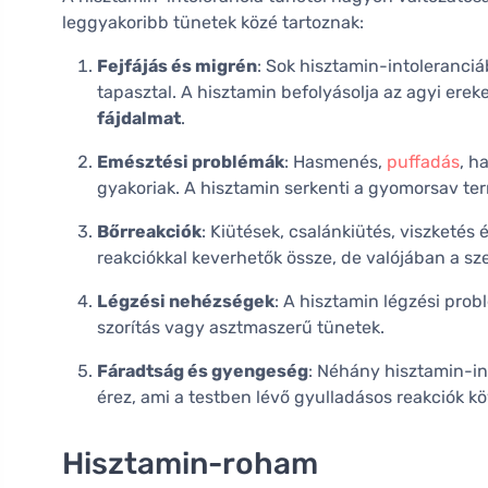
leggyakoribb tünetek közé tartoznak:
Fejfájás és migrén
: Sok hisztamin-intoleranci
tapasztal. A hisztamin befolyásolja az agyi erek
fájdalmat
.
Emésztési problémák
: Hasmenés,
puffadás
, h
gyakoriak. A hisztamin serkenti a gyomorsav te
Bőrreakciók
: Kiütések, csalánkiütés, viszketés 
reakciókkal keverhetők össze, de valójában a sz
Légzési nehézségek
: A hisztamin légzési prob
szorítás vagy asztmaszerű tünetek.
Fáradtság és gyengeség
: Néhány hisztamin-i
érez, ami a testben lévő gyulladásos reakciók k
Hisztamin-roham