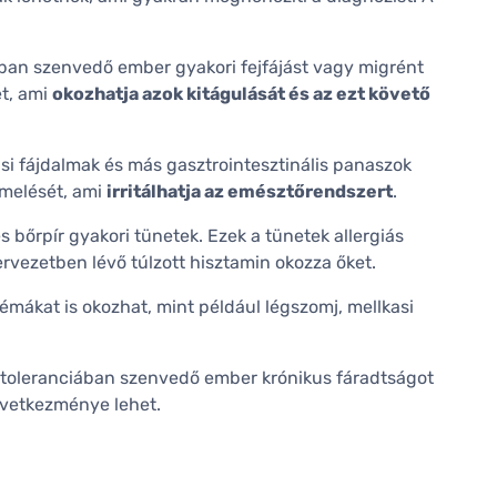
ában szenvedő ember gyakori fejfájást vagy migrént
et, ami
okozhatja azok kitágulását és az ezt követő
asi fájdalmak és más gasztrointesztinális panaszok
rmelését, ami
irritálhatja az emésztőrendszert
.
és bőrpír gyakori tünetek. Ezek a tünetek allergiás
ervezetben lévő túlzott hisztamin okozza őket.
lémákat is okozhat, mint például légszomj, mellkasi
ntoleranciában szenvedő ember krónikus fáradtságot
övetkezménye lehet.