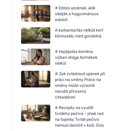
# Edzés azoknak, akik
utálják a hagyományos
edzést
A karbantartás nélküli kert
könnyebb, mint gondolná
# Hajápolás kemény
vízben drága termékek
nélkül
# Jak zvládnout spánek při
práci na směny Práce na
směny může výrazně
narušit přirozený
cirkadiánní
# Recepty na využití
tvrdého pečiva – jinak než
na topinky Tvrdé pečivo
nemusí skončit v koši. Exis