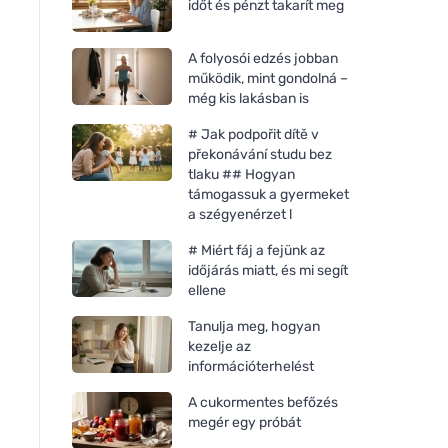
időt és pénzt takarít meg
A folyosói edzés jobban
működik, mint gondolná –
még kis lakásban is
# Jak podpořit dítě v
překonávání studu bez
tlaku ## Hogyan
támogassuk a gyermeket
a szégyenérzet l
# Miért fáj a fejünk az
időjárás miatt, és mi segít
ellene
Tanulja meg, hogyan
kezelje az
információterhelést
A cukormentes befőzés
megér egy próbát