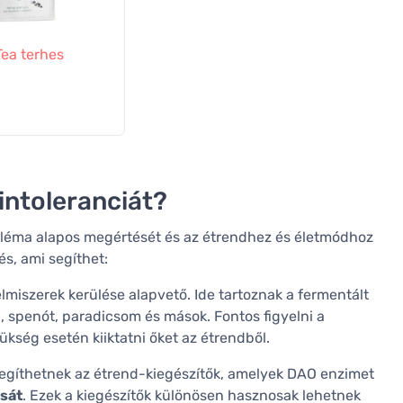
 Tea terhes
intoleranciát?
obléma alapos megértését és az étrendhez és életmódhoz
és, ami segíthet:
lmiszerek kerülése alapvető. Ide tartoznak a fermentált
ol, spenót, paradicsom és mások. Fontos figyelni a
ükség esetén kiiktatni őket az étrendből.
egíthetnek az étrend-kiegészítők, amelyek DAO enzimet
ását
. Ezek a kiegészítők különösen hasznosak lehetnek