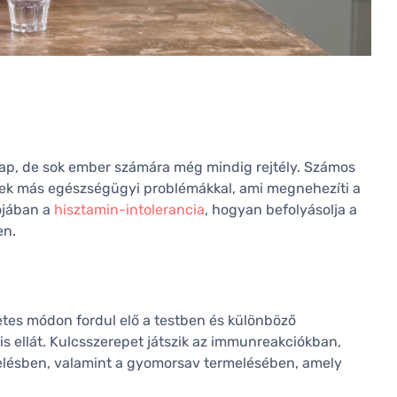
kap, de sok ember számára még mindig rejtély. Számos
nek más egészségügyi problémákkal, ami megnehezíti a
lójában a
hisztamin-intolerancia
, hogyan befolyásolja a
en.
tes módon fordul elő a testben és különböző
is ellát. Kulcsszerepet játszik az immunreakciókban,
lésben, valamint a gyomorsav termelésében, amely