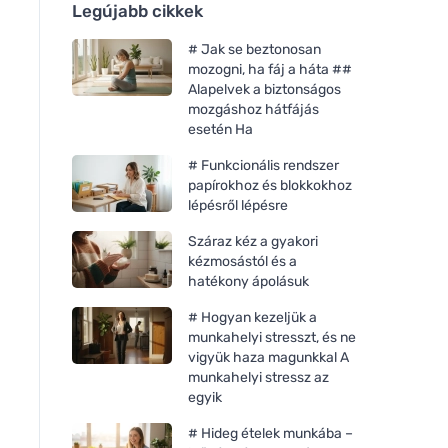
Legújabb cikkek
# Jak se beztonosan
mozogni, ha fáj a háta ##
Alapelvek a biztonságos
mozgáshoz hátfájás
esetén Ha
# Funkcionális rendszer
papírokhoz és blokkokhoz
lépésről lépésre
Száraz kéz a gyakori
kézmosástól és a
hatékony ápolásuk
# Hogyan kezeljük a
munkahelyi stresszt, és ne
vigyük haza magunkkal A
munkahelyi stressz az
egyik
# Hideg ételek munkába –