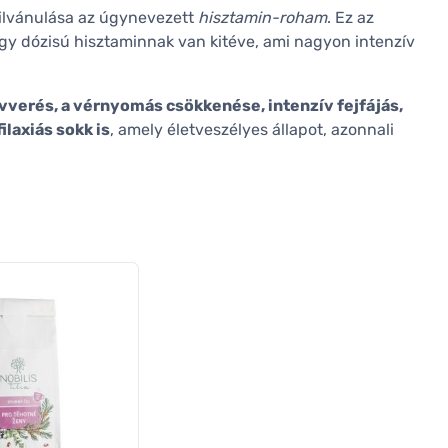
ilvánulása az úgynevezett
hisztamin-roham
. Ez az
nagy dózisú hisztaminnak van kitéve, ami nagyon intenzív
vverés, a vérnyomás csökkenése, intenzív fejfájás,
laxiás sokk is
, amely életveszélyes állapot, azonnali