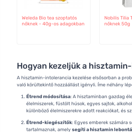
Weleda Bio tea szoptatós
Nobilis Tilia
nőknek - 40g-os adagokban
nőknek 50g
Hogyan kezeljük a hisztamin-
A hisztamin-intolerancia kezelése elsősorban a pr
való körültekintő hozzáállást igényli. Íme néhány lép
Étrend módosítása
: A hisztaminban gazdag éle
élelmiszerek, füstölt húsok, egyes sajtok, alkoh
különböző élelmiszerekre adott reakciókat, és sz
Étrend-kiegészítők
: Egyes emberek számára s
tartalmaznak, amely
segíti a hisztamin lebont