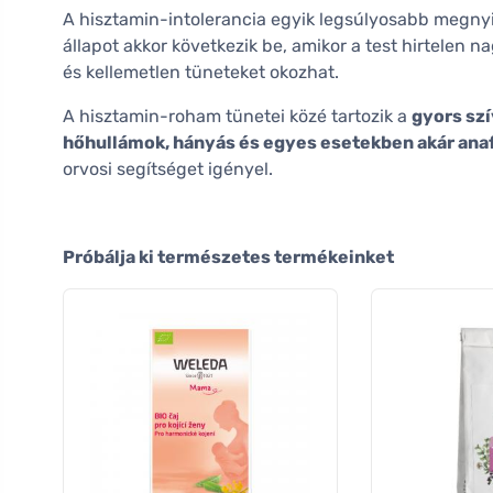
A hisztamin-intolerancia egyik legsúlyosabb megny
állapot akkor következik be, amikor a test hirtelen 
és kellemetlen tüneteket okozhat.
A hisztamin-roham tünetei közé tartozik a
gyors szí
hőhullámok, hányás és egyes esetekben akár anafi
orvosi segítséget igényel.
Próbálja ki természetes termékeinket