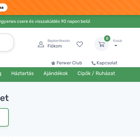
ba
Ingyenes csere és visszaküldés 90 napon belül
0
Bejelentkezés
Kosár
Fiókom
Ferwer Club
Kapcsolat
g
Háztartás
Ajándékok
Cipők / Ruházat
get