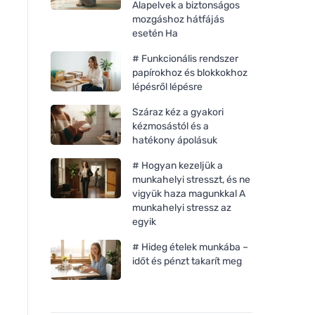
Alapelvek a biztonságos
mozgáshoz hátfájás
esetén Ha
# Funkcionális rendszer
papírokhoz és blokkokhoz
lépésről lépésre
Száraz kéz a gyakori
kézmosástól és a
hatékony ápolásuk
# Hogyan kezeljük a
munkahelyi stresszt, és ne
vigyük haza magunkkal A
Kvitok Csipkebogyó peeling
Kvitok Tisztító masz
munkahelyi stressz az
zsíros és problémás bőrre
teafával BIO (30 ml)
egyik
(30 ml) - regenerálja és
problémás bőrre
puhítja a bőrt.
# Hideg ételek munkába –
időt és pénzt takarít meg