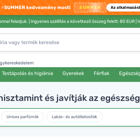
⚡
SUMMER kedvezmény most!
SUMMER
Az alkalmazás
nnal feladjuk. |
Ingyenes szállítás a következő összeg felett: 80 EUR
| 
gykereskedelem
Testápolás és higiénia
Gyerekek
Férfiak
Egészsé
hisztamint és javítják az egészsé
Unisex parfümök
Lakás- és autóillatosítók