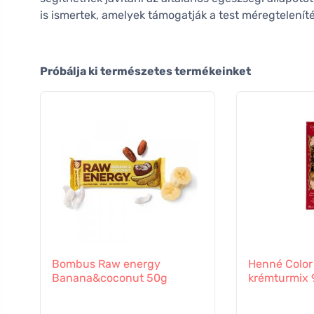
is ismertek, amelyek támogatják a test méregteleníté
Próbálja ki természetes termékeinket
Bombus Raw energy
Henné Color
Banana&coconut 50g
krémturmix 