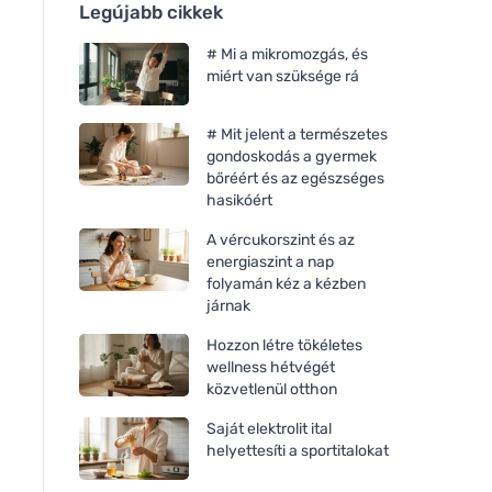
Legújabb cikkek
# Mi a mikromozgás, és
miért van szüksége rá
# Mit jelent a természetes
gondoskodás a gyermek
bőréért és az egészséges
hasikóért
A vércukorszint és az
energiaszint a nap
folyamán kéz a kézben
járnak
Hozzon létre tökéletes
wellness hétvégét
közvetlenül otthon
Saját elektrolit ital
helyettesíti a sportitalokat