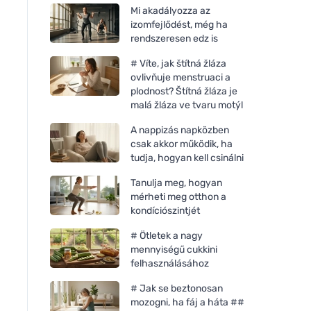
Mi akadályozza az
izomfejlődést, még ha
rendszeresen edz is
# Víte, jak štítná žláza
ovlivňuje menstruaci a
plodnost? Štítná žláza je
malá žláza ve tvaru motýl
A nappizás napközben
csak akkor működik, ha
tudja, hogyan kell csinálni
Tanulja meg, hogyan
mérheti meg otthon a
kondíciószintjét
# Ötletek a nagy
mennyiségű cukkini
felhasználásához
# Jak se beztonosan
mozogni, ha fáj a háta ##