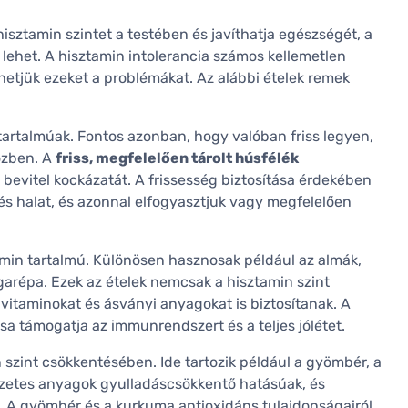
isztamin szintet a testében és javíthatja egészségét, a
 lehet. A hisztamin intolerancia számos kellemetlen
hetjük ezeket a problémákat. Az alábbi ételek remek
 tartalmúak. Fontos azonban, hogy valóban friss legyen,
özben. A
friss, megfelelően tárolt húsfélék
 bevitel kockázatát. A frissesség biztosítása érdekében
és halat, és azonnal elfogyasztjuk vagy megfelelően
amin tartalmú. Különösen hasznosak például az almák,
rgarépa. Ezek az ételek nemcsak a hisztamin szint
vitaminokat és ásványi anyagokat is biztosítanak. A
a támogatja az immunrendszert és a teljes jólétet.
szint csökkentésében. Ide tartozik például a gyömbér, a
szetes anyagok gyulladáscsökkentő hatásúak, és
ot. A gyömbér és a kurkuma antioxidáns tulajdonságairól