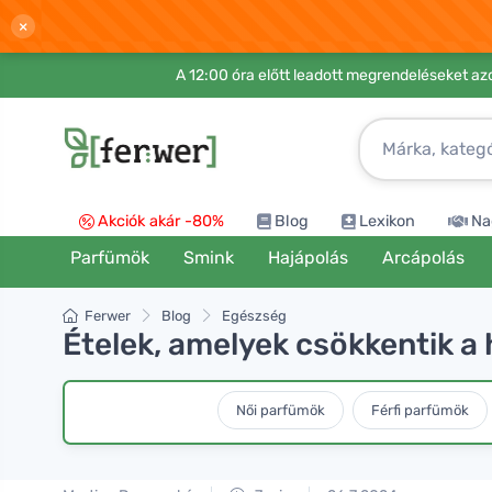
×
A 12:00 óra előtt leadott megrendeléseket azo
Akciók akár -80%
Blog
Lexikon
Na
Parfümök
Smink
Hajápolás
Arcápolás
Ferwer
Blog
Egészség
Ételek, amelyek csökkentik a 
Női parfümök
Férfi parfümök