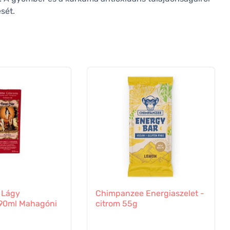
sét.
 Lágy
Chimpanzee Energiaszelet -
90ml Mahagóni
citrom 55g