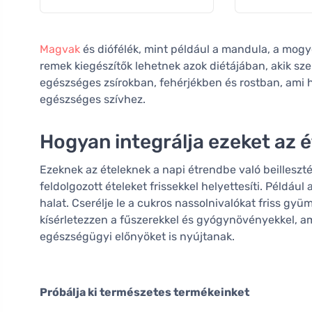
Magvak
és diófélék, mint például a mandula, a mogy
remek kiegészítők lehetnek azok diétájában, akik sze
egészséges zsírokban, fehérjékben és rostban, ami h
egészséges szívhez.
Hogyan integrálja ezeket az 
Ezeknek az ételeknek a napi étrendbe való beilleszté
feldolgozott ételeket frissekkel helyettesíti. Például 
halat. Cserélje le a cukros nassolnivalókat friss gy
kísérletezzen a fűszerekkel és gyógynövényekkel, am
egészségügyi előnyöket is nyújtanak.
Próbálja ki természetes termékeinket