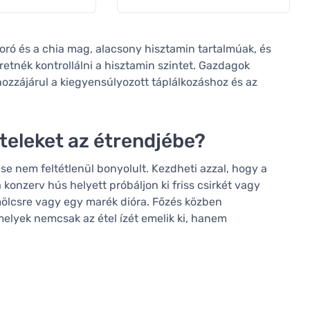
oró és a chia mag, alacsony hisztamin tartalmúak, és
retnék kontrollálni a hisztamin szintet. Gazdagok
ozzájárul a kiegyensúlyozott táplálkozáshoz és az
ételeket az étrendjébe?
se nem feltétlenül bonyolult. Kezdheti azzal, hogy a
a konzerv hús helyett próbáljon ki friss csirkét vagy
ümölcsre vagy egy marék dióra. Főzés közben
elyek nemcsak az étel ízét emelik ki, hanem