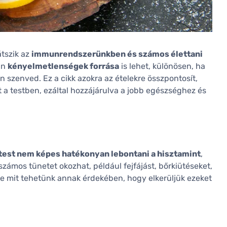
átszik az
immunrendszerünkben és számos élettani
in
kényelmetlenségek forrása
is lehet, különösen, ha
 szenved. Ez a cikk azokra az ételekre összpontosít,
 a testben, ezáltal hozzájárulva a jobb egészséghez és
test nem képes hatékonyan lebontani a hisztamint
,
számos tünetet okozhat, például fejfájást, bőrkiütéseket,
De mit tehetünk annak érdekében, hogy elkerüljük ezeket