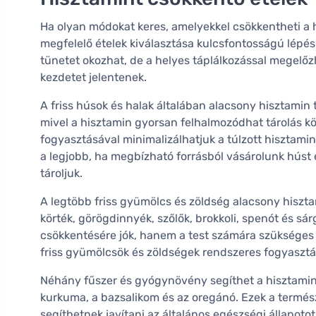
Ha olyan módokat keres, amelyekkel csökkentheti a h
megfelelő ételek kiválasztása kulcsfontosságú lépés
tünetet okozhat, de a helyes táplálkozással megelőz
kezdetet jelentenek.
A friss húsok és halak általában alacsony hisztamin
mivel a hisztamin gyorsan felhalmozódhat tárolás k
fogyasztásával minimalizálhatjuk a túlzott hisztamin
a legjobb, ha megbízható forrásból vásárolunk húst 
tároljuk.
A legtöbb friss gyümölcs és zöldség alacsony hiszt
körték, görögdinnyék, szőlők, brokkoli, spenót és sá
csökkentésére jók, hanem a test számára szükséges 
friss gyümölcsök és zöldségek rendszeres fogyasztás
Néhány fűszer és gyógynövény segíthet a hisztamin 
kurkuma, a bazsalikom és az oregánó. Ezek a termé
segíthetnek javítani az általános egészségi állapot