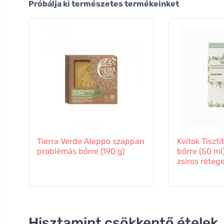
Próbálja ki természetes termékeinket
Tierra Verde Aleppo szappan
Kvitok Tisztí
problémás bőrre (190 g)
bőrre (50 ml
zsíros réteg
Hisztamint csökkentő ételek