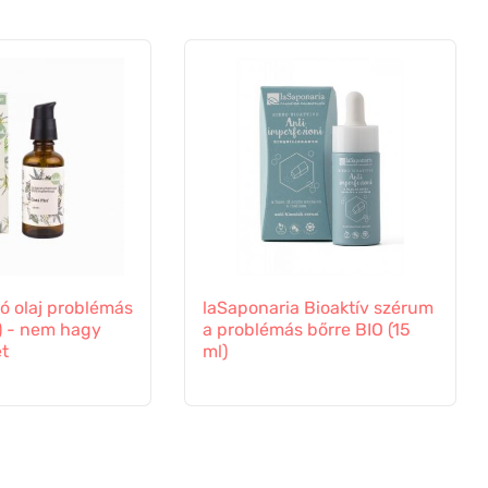
tó olaj problémás
laSaponaria Bioaktív szérum
) - nem hagy
a problémás bőrre BIO (15
et
ml)