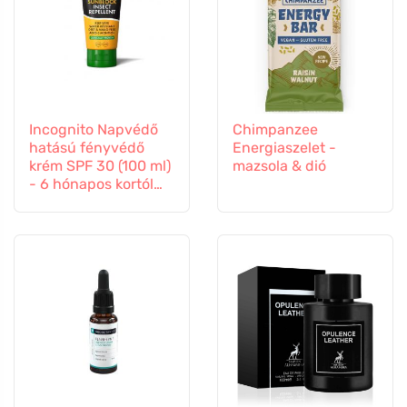
Incognito Napvédő
Chimpanzee
hatású fényvédő
Energiaszelet -
krém SPF 30 (100 ml)
mazsola & dió
- 6 hónapos kortól
gyermekeknek is
alkalmas.