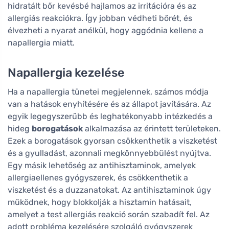
hidratált bőr kevésbé hajlamos az irritációra és az
allergiás reakciókra. Így jobban védheti bőrét, és
élvezheti a nyarat anélkül, hogy aggódnia kellene a
napallergia miatt.
Napallergia kezelése
Ha a napallergia tünetei megjelennek, számos módja
van a hatások enyhítésére és az állapot javítására. Az
egyik legegyszerűbb és leghatékonyabb intézkedés a
hideg
borogatások
alkalmazása az érintett területeken.
Ezek a borogatások gyorsan csökkenthetik a viszketést
és a gyulladást, azonnali megkönnyebbülést nyújtva.
Egy másik lehetőség az antihisztaminok, amelyek
allergiaellenes gyógyszerek, és csökkenthetik a
viszketést és a duzzanatokat. Az antihisztaminok úgy
működnek, hogy blokkolják a hisztamin hatásait,
amelyet a test allergiás reakció során szabadít fel. Az
adott probléma kezelésére szolgáló gyógyszerek