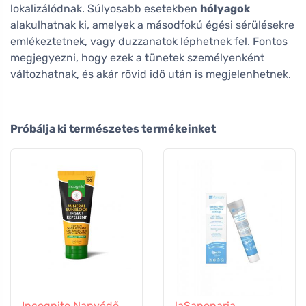
lokalizálódnak. Súlyosabb esetekben
hólyagok
alakulhatnak ki, amelyek a másodfokú égési sérülésekre
emlékeztetnek, vagy duzzanatok léphetnek fel. Fontos
megjegyezni, hogy ezek a tünetek személyenként
változhatnak, és akár rövid idő után is megjelenhetnek.
Próbálja ki természetes termékeinket
Incognito Napvédő
laSaponaria