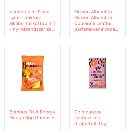
Neobotanics Flavo-
Maison Alhambra
Lymf - tinktúra
Maison Alhambra
alkohol nélkül (50 ml)
Opulence Leather
- nyirokrendszer és
parfémovaná voda
érrendszer
unisex
Bombus Fruit Energy
Chimpanzee
Mango 35g Gummies
Izotóniás ital
Grapefruit 30g