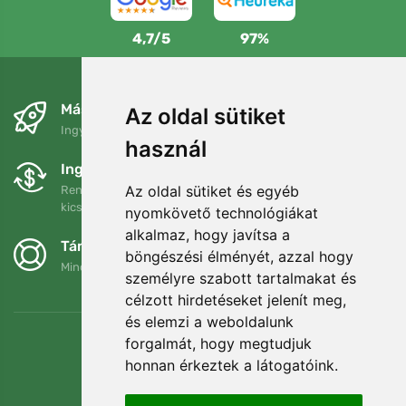
4,7/5
97%
Másnapra és ingyenesen
Az oldal sütiket
Ingyenes szállítás a következő összeg felett: 80 EUR
használ
Ingyenes csere és visszaküldés
Az oldal sütiket és egyéb
Rendelését 90 napon belül bármikor visszaküldheti vagy
kicserélheti.
nyomkövető technológiákat
alkalmaz, hogy javítsa a
Támogatjuk a Trees.org-ot
böngészési élményét, azzal hogy
Minden megrendelésért ültetünk egy fát! Bővebben
Rólunk
.
személyre szabott tartalmakat és
célzott hirdetéseket jelenít meg,
és elemzi a weboldalunk
forgalmát, hogy megtudjuk
honnan érkeztek a látogatóink.