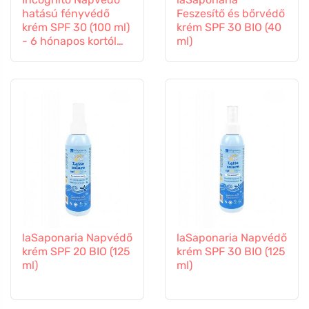
hatású fényvédő
Feszesítő és bőrvédő
krém SPF 30 (100 ml)
krém SPF 30 BIO (40
- 6 hónapos kortól
ml)
gyermekeknek is
alkalmas.
laSaponaria Napvédő
laSaponaria Napvédő
krém SPF 20 BIO (125
krém SPF 30 BIO (125
ml)
ml)