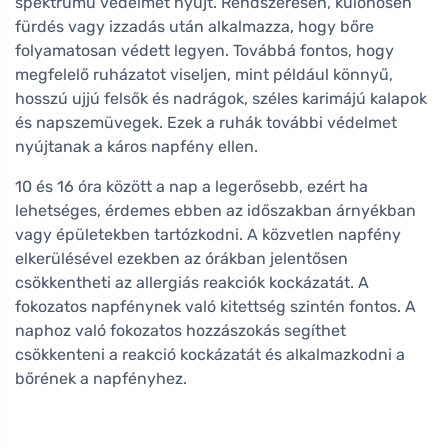
spektrumú védelmet nyújt. Rendszeresen, különösen
fürdés vagy izzadás után alkalmazza, hogy bőre
folyamatosan védett legyen. Továbbá fontos, hogy
megfelelő ruházatot viseljen, mint például könnyű,
hosszú ujjú felsők és nadrágok, széles karimájú kalapok
és napszemüvegek. Ezek a ruhák további védelmet
nyújtanak a káros napfény ellen.
10 és 16 óra között a nap a legerősebb, ezért ha
lehetséges, érdemes ebben az időszakban árnyékban
vagy épületekben tartózkodni. A közvetlen napfény
elkerülésével ezekben az órákban jelentősen
csökkentheti az allergiás reakciók kockázatát. A
fokozatos napfénynek való kitettség szintén fontos. A
naphoz való fokozatos hozzászokás segíthet
csökkenteni a reakció kockázatát és alkalmazkodni a
bőrének a napfényhez.