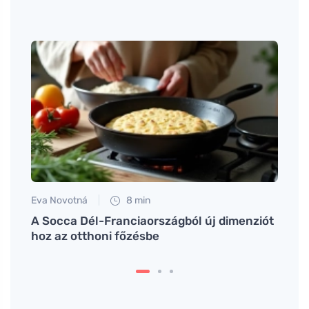
Eva Novotná
8 min
Eva No
A Socca Dél-Franciaországból új dimenziót
Fedez
hoz az otthoni főzésbe
hatás