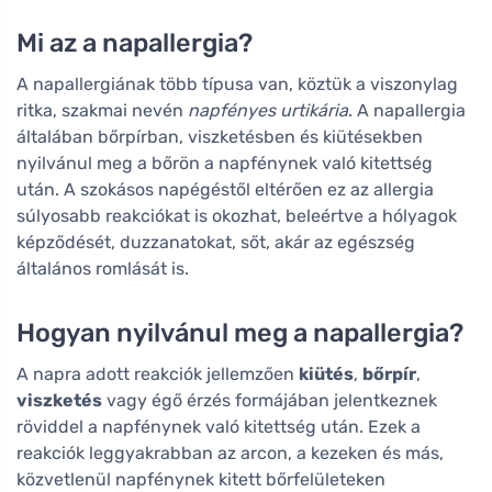
Mi az a napallergia?
A napallergiának több típusa van, köztük a viszonylag
ritka, szakmai nevén
napfényes urtikária
. A napallergia
általában bőrpírban, viszketésben és kiütésekben
nyilvánul meg a bőrön a napfénynek való kitettség
után. A szokásos napégéstől eltérően ez az allergia
súlyosabb reakciókat is okozhat, beleértve a hólyagok
képződését, duzzanatokat, sőt, akár az egészség
általános romlását is.
Hogyan nyilvánul meg a napallergia?
A napra adott reakciók jellemzően
kiütés
,
bőrpír
,
viszketés
vagy égő érzés formájában jelentkeznek
röviddel a napfénynek való kitettség után. Ezek a
reakciók leggyakrabban az arcon, a kezeken és más,
közvetlenül napfénynek kitett bőrfelületeken