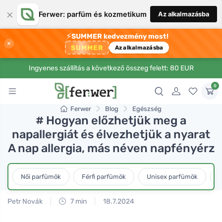
×
Ferwer: parfüm és kozmetikum
Az alkalmazásba
⚡
SUMMER kedvezmény most!
×
SUMMER
Az alkalmazásba
Ingyenes szállítás a következő összeg felett: 80 EUR
0
Ferwer
Blog
Egészség
# Hogyan előzhetjük meg a
napallergiát és élvezhetjük a nyarat
A nap allergia, más néven napfényérz
Női parfümök
Férfi parfümök
Unisex parfümök
L
Petr Novák
7 min
18.7.2024