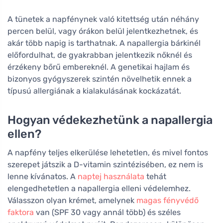
A tünetek a napfénynek való kitettség után néhány
percen belül, vagy órákon belül jelentkezhetnek, és
akár több napig is tarthatnak. A napallergia bárkinél
előfordulhat, de gyakrabban jelentkezik nőknél és
érzékeny bőrű embereknél. A genetikai hajlam és
bizonyos gyógyszerek szintén növelhetik ennek a
típusú allergiának a kialakulásának kockázatát.
Hogyan védekezhetünk a napallergia
ellen?
A napfény teljes elkerülése lehetetlen, és mivel fontos
szerepet játszik a D-vitamin szintézisében, ez nem is
lenne kívánatos. A
naptej használata
tehát
elengedhetetlen a napallergia elleni védelemhez.
Válasszon olyan krémet, amelynek
magas fényvédő
faktora
van (SPF 30 vagy annál több) és széles