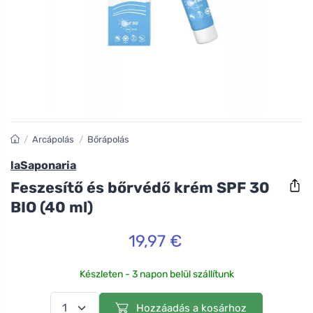
/
Arcápolás
/
Bőrápolás
laSaponaria
Feszesítő és bőrvédő krém SPF 30
BIO (40 ml)
19,97 €
Készleten - 3 napon belül szállítunk
Hozzáadás a kosárhoz