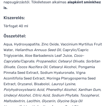
napsugárzástól. Tökéletesen alkalmas
alapként sminkhez
is.
Kiszerelés:
Térfogat 40 ml
Összetétel:
Aqua, Hydroxyapatite, Zinc Oxide, Vaccinium Myrtillus Fruit
Water
, Helianthus Annuus Seed Oil
, Caprylic/Capric
Triglyceride, Aloe Barbadensis Leaf Juice
, Coco-
Caprylate/Caprate, Propanediol, Cetearyl Olivate, Sorbitan
Olivate, Cocos Nucifera Oil
, Cetearyl Alcohol, Pongamia
Pinnata Seed Extract, Sodium Hyaluronate, Vigna
Aconitifolia Seed Extract, Moringa Pterygosperma Seed
Extract, Oryzanol, Bisabolol
, Lauroyl Lysine,
Polyhydroxystearic Acid, Phenethyl Alcohol, Xanthan Gum,
Undecyl Alcohol, Citric Acid, Sodium Phytate, Tocopherol,
Maltodextrin, Lecithin, Glycerin, Glycine Soja Oil