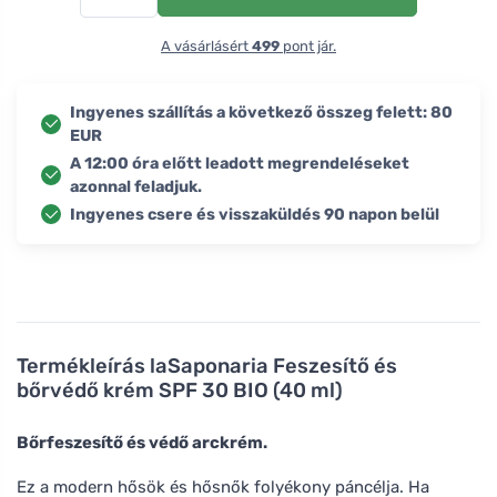
A vásárlásért
499
pont jár.
Ingyenes szállítás a következő összeg felett: 80
EUR
A 12:00 óra előtt leadott megrendeléseket
azonnal feladjuk.
Ingyenes csere és visszaküldés 90 napon belül
Termékleírás
laSaponaria Feszesítő és
bőrvédő krém SPF 30 BIO (40 ml)
Bőrfeszesítő és védő arckrém.
Ez a modern hősök és hősnők folyékony páncélja. Ha