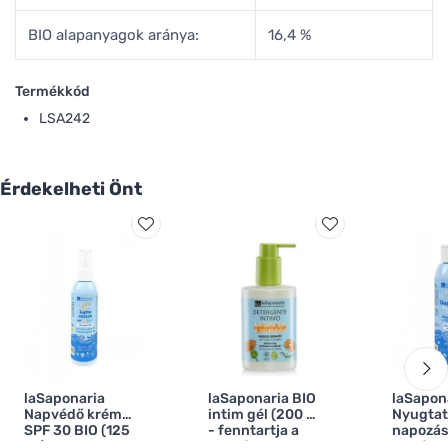
BIO alapanyagok aránya:
16,4 %
Termékkód
LSA242
Érdekelheti Önt
laSaponaria
laSaponaria BIO
laSapon
Napvédő krém
intim gél (200 ml)
Nyugtat
SPF 30 BIO (125
- fenntartja a
napozás
ml)
természetes ph
testápol