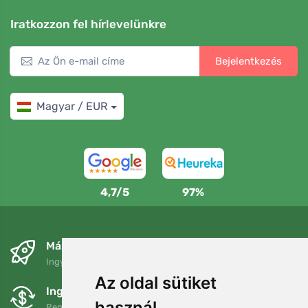
Iratkozzon fel hírlevelünkre
Bejelentkezés
Magyar / EUR
4,7/5
97%
Másnapra és ingyenesen
Ingyenes szállítás a következő összeg felett: 80 EUR
Az oldal sütiket
Ingyenes csere és visszaküldés
használ
Rendelését 90 napon belül bármikor visszaküldheti vagy