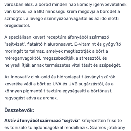
városban élsz, a bőröd minden nap komoly igénybevételnek
van kitéve. Ez a BIO minőségű krém megóvja a bőrödet a
szmogtól, a levegő szennyezőanyagaitól és az idő előtti
öregedéstől.
A speciálisan kevert receptúra áfonyából származó
"sejtvizet", fiatalító hialuronsavat, E-vitamint és gyógyító
moringát tartalmaz, amelyek megtisztítják a bőrt a
méreganyagoktól, megszabadítják a stressztől, és
helyreállítják annak természetes vitalitását és szépségét.
Az innovatív cink-oxid és hidroxiapatit ásványi szűrők
keveréke védi a bőrt az UVA és UVB sugárzástól, és a
könnyen pigmentált textúra egységesíti a bőrtónust,
ragyogást adva az arcnak.
Összetevők:
Aktív áfonyából származó "sejtvíz"
kifejezetten frissítő
és tonizáló tulajdonságokkal rendelkezik. Számos jótékony