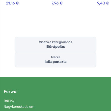
21,16 €
7,96 €
9,40 €
4,5-t.
(150 ml)
Vissza a kategóriához
Bőrápolás
Márka
laSaponaria
Ferwer
Rólunk
Nagykereskedelem