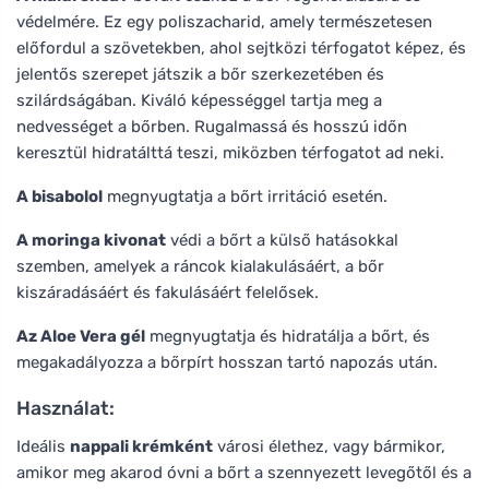
védelmére. Ez egy poliszacharid, amely természetesen
előfordul a szövetekben, ahol sejtközi térfogatot képez, és
jelentős szerepet játszik a bőr szerkezetében és
szilárdságában. Kiváló képességgel tartja meg a
nedvességet a bőrben. Rugalmassá és hosszú időn
keresztül hidratálttá teszi, miközben térfogatot ad neki.
A bisabolol
megnyugtatja a bőrt irritáció esetén.
A moringa kivonat
védi a bőrt a külső hatásokkal
szemben, amelyek a ráncok kialakulásáért, a bőr
kiszáradásáért és fakulásáért felelősek.
Az Aloe Vera gél
megnyugtatja és hidratálja a bőrt, és
megakadályozza a bőrpírt hosszan tartó napozás után.
Használat:
Ideális
nappali krémként
városi élethez, vagy bármikor,
amikor meg akarod óvni a bőrt a szennyezett levegőtől és a