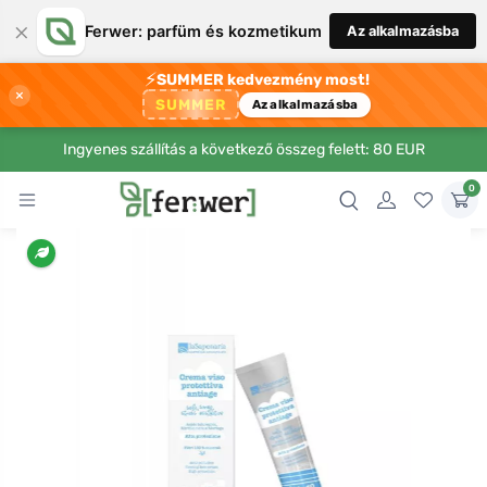
×
Ferwer: parfüm és kozmetikum
Az alkalmazásba
⚡
SUMMER kedvezmény most!
×
SUMMER
Az alkalmazásba
Ingyenes szállítás a következő összeg felett: 80 EUR
0