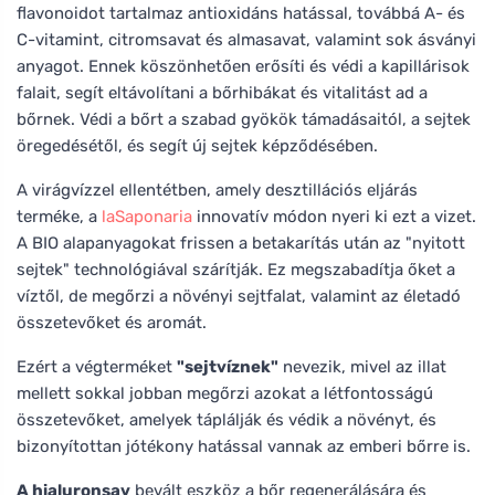
flavonoidot tartalmaz antioxidáns hatással, továbbá A- és
C-vitamint, citromsavat és almasavat, valamint sok ásványi
anyagot. Ennek köszönhetően erősíti és védi a kapillárisok
falait, segít eltávolítani a bőrhibákat és vitalitást ad a
bőrnek. Védi a bőrt a szabad gyökök támadásaitól, a sejtek
öregedésétől, és segít új sejtek képződésében.
A virágvízzel ellentétben, amely desztillációs eljárás
terméke, a
laSaponaria
innovatív módon nyeri ki ezt a vizet.
A BIO alapanyagokat frissen a betakarítás után az "nyitott
sejtek" technológiával szárítják. Ez megszabadítja őket a
víztől, de megőrzi a növényi sejtfalat, valamint az életadó
összetevőket és aromát.
Ezért a végterméket
"sejtvíznek"
nevezik, mivel az illat
mellett sokkal jobban megőrzi azokat a létfontosságú
összetevőket, amelyek táplálják és védik a növényt, és
bizonyítottan jótékony hatással vannak az emberi bőrre is.
A hialuronsav
bevált eszköz a bőr regenerálására és