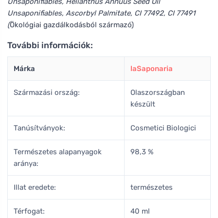
Unsaponifiables, Helianthus Annuus Seed Oil
Unsaponifiables, Ascorbyl Palmitate, CI 77492, CI 77491
(
Ökológiai gazdálkodásból származó)
További információk:
Márka
laSaponaria
Származási ország:
Olaszországban
készült
Tanúsítványok:
Cosmetici Biologici
Természetes alapanyagok
98,3 %
aránya:
Illat eredete:
természetes
Térfogat:
40 ml