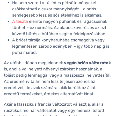
Ha nem szereti a túl édes péksüteményeket,
csökkentheti a cukor mennyiségét – a briós
semlegesebb lesz és sós ételekhez is alkalmas.
A tészta
eleinte nagyon puhának és ragacsosnak
tűnhet – ez normális. Az alapos keverés és az ezt
követő hűtés a hűtőben segít a feldolgozásában.
A brióst tárolja konyharuhába csomagolva vagy
légmentesen záródó edényben – így több napig is
puha marad.
Az utóbbi időben megjelennek
vegán briós változatok
is, ahol a vaj helyett növényi zsírokat használnak, a
tojást pedig lenmaggal vagy almaszósszal helyettesítik.
Az eredmény talán nem lesz teljesen azonos az
eredetivel, de azok számára, akik kerülik az állati
eredetű termékeket, érdekes alternatívát kínál.
Akár a klasszikus francia változatot választja, akár a
rusztikus molnár változatot vagy egy merész, töltött