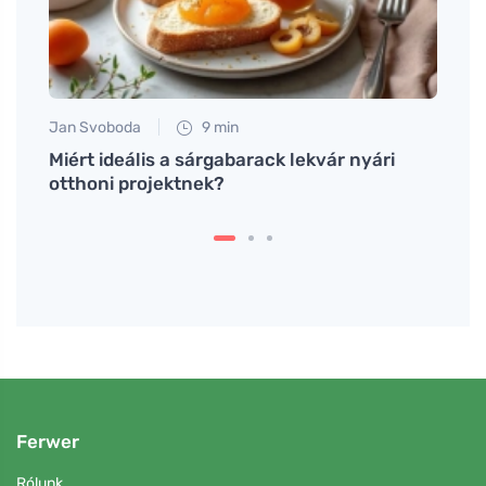
Jan Svoboda
9 min
Eva No
s
Miért ideális a sárgabarack lekvár nyári
Hogya
otthoni projektnek?
lenyű
Ferwer
Rólunk