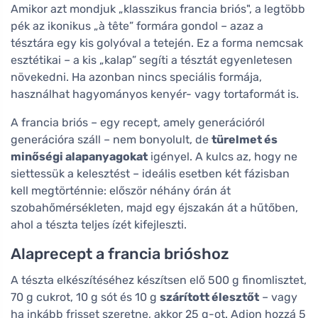
Amikor azt mondjuk „klasszikus francia briós", a legtöbb
pék az ikonikus „à tête” formára gondol – azaz a
tésztára egy kis golyóval a tetején. Ez a forma nemcsak
esztétikai – a kis „kalap” segíti a tésztát egyenletesen
növekedni. Ha azonban nincs speciális formája,
használhat hagyományos kenyér- vagy tortaformát is.
A francia briós – egy recept, amely generációról
generációra száll – nem bonyolult, de
türelmet és
minőségi alapanyagokat
igényel. A kulcs az, hogy ne
siettessük a kelesztést – ideális esetben két fázisban
kell megtörténnie: először néhány órán át
szobahőmérsékleten, majd egy éjszakán át a hűtőben,
ahol a tészta teljes ízét kifejleszti.
Alaprecept a francia brióshoz
A tészta elkészítéséhez készítsen elő 500 g finomlisztet,
70 g cukrot, 10 g sót és 10 g
szárított élesztőt
– vagy
ha inkább frisset szeretne, akkor 25 g-ot. Adjon hozzá 5