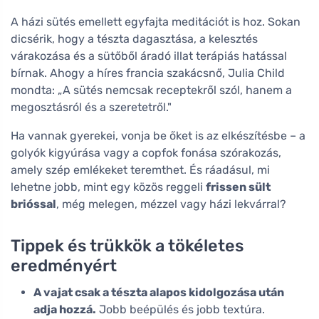
A házi sütés emellett egyfajta meditációt is hoz. Sokan
dicsérik, hogy a tészta dagasztása, a kelesztés
várakozása és a sütőből áradó illat terápiás hatással
bírnak. Ahogy a híres francia szakácsnő, Julia Child
mondta: „A sütés nemcsak receptekről szól, hanem a
megosztásról és a szeretetről."
Ha vannak gyerekei, vonja be őket is az elkészítésbe – a
golyók kigyúrása vagy a copfok fonása szórakozás,
amely szép emlékeket teremthet. És ráadásul, mi
lehetne jobb, mint egy közös reggeli
frissen sült
brióssal
, még melegen, mézzel vagy házi lekvárral?
Tippek és trükkök a tökéletes
eredményért
A vajat csak a tészta alapos kidolgozása után
adja hozzá.
Jobb beépülés és jobb textúra.