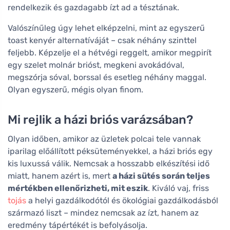
rendelkezik és gazdagabb ízt ad a tésztának.
Valószínűleg úgy lehet elképzelni, mint az egyszerű
toast kenyér alternatíváját – csak néhány szinttel
feljebb. Képzelje el a hétvégi reggelt, amikor megpirít
egy szelet molnár brióst, megkeni avokádóval,
megszórja sóval, borssal és esetleg néhány maggal.
Olyan egyszerű, mégis olyan finom.
Mi rejlik a házi briós varázsában?
Olyan időben, amikor az üzletek polcai tele vannak
iparilag előállított péksüteményekkel, a házi briós egy
kis luxussá válik. Nemcsak a hosszabb elkészítési idő
miatt, hanem azért is, mert
a házi sütés során teljes
mértékben ellenőrizheti, mit eszik
. Kiváló vaj, friss
tojás
a helyi gazdálkodótól és ökológiai gazdálkodásból
származó liszt – mindez nemcsak az ízt, hanem az
eredmény tápértékét is befolyásolja.