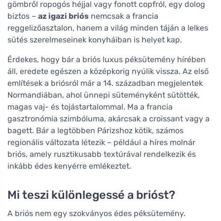
gömbről ropogós héjjal vagy fonott copfról, egy dolog
biztos –
az igazi briós
nemcsak a francia
reggelizőasztalon, hanem a világ minden táján a lelkes
sütés szerelmeseinek konyháiban is helyet kap.
Érdekes, hogy bár a briós luxus péksütemény hírében
áll, eredete egészen a középkorig nyúlik vissza. Az első
említések a briósról már a 14. században megjelentek
Normandiában, ahol ünnepi süteményként sütötték,
magas vaj- és tojástartalommal. Ma a francia
gasztronómia szimbóluma, akárcsak a croissant vagy a
bagett. Bár a legtöbben Párizshoz kötik, számos
regionális változata létezik – például a híres molnár
briós, amely rusztikusabb textúrával rendelkezik és
inkább édes kenyérre emlékeztet.
Mi teszi különlegessé a brióst?
A briós nem egy szokványos édes péksütemény.