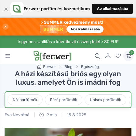
×
Ferwer: parfüm és kozmetikum
Az alkalmazásba
⚡
SUMMER kedvezmény most!
×
SUMMER
Az alkalmazásba
Ingyenes szállítás a következő összeg felett: 80 EUR
0
Ferwer
Blog
Egészség
A házi készítésű briós egy olyan
luxus, amelyet Ön is imádni fog
Női parfümök
Férfi parfümök
Unisex parfümök
L
Eva Novotná
9 min
15.8.2025