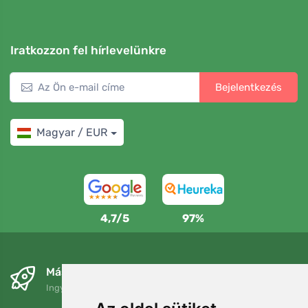
Iratkozzon fel hírlevelünkre
Bejelentkezés
Magyar / EUR
4,7/5
97%
Másnapra és ingyenesen
Ingyenes szállítás a következő összeg felett: 80 EUR