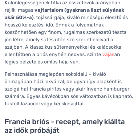
Különlegességének titka az összetevők arányában
rejlik: magas
vajtartalom (gyakran a liszt súlyának
akár 50%-a)
, tojássárgája, kiváló minőségű élesztő és
hosszú kelesztési idő. Ennek a folyamatnak
köszönhetően egy finom, rugalmas szerkezetű tészta
jön létre, amely sütés után szó szerint elolvad a
szájban. A klasszikus süteményekkel és kalácsokkal
ellentétben a briós enyhén nedves, szinte
vajas
an
légies bélzete és omlós héja van.
Felhasználása meglepően sokoldalú – kiváló
önmagában házi lekvárral, de ugyanígy alapként is
szolgálhat francia pirítós vagy akár ínyenc hamburger
számára. Egyes kávézókban sós változatban is kapható,
füstölt lazaccal vagy kecskesajttal.
Francia briós - recept, amely kiállta
az idők próbáját