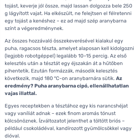
tojást, keverje jól össze, majd lassan dolgozza bele 250
g lágyított vajat. Ha elkészült, ne felejtsen el félretenni
egy tojást a kenéshez – ez ad majd szép aranybarna
színt a végeredménynek.
Az összes hozzávaló összekeverésével kialakul egy
puha, ragacsos tészta, amelyet alaposan kell kidolgozni
(legjobb robotgéppel) legalább 10–15 percig. Az első
kelesztés után a tésztát egy éjszakán át a hűtőben
pihentetik. Ezután formázzák, második kelesztés
következik, majd 180 °C-on aranybarnára sütik.
Az
eredmény? Puha aranybarna cipó, ellenállhatatlan
vajas illattal.
Egyes receptekben a tésztához egy kis narancshéjat
vagy vaníliát adnak – ezek finom aromás tónust
kölcsönöznek. Ízváltozatot jelenthet a töltött briós –
például csokoládéval, kandírozott gyümölcsökkel vagy
dióval.