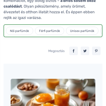
kombinációt, egy dolog biztos –
a briós sosem okoz
csalódást
. Olyan péksütemény, amely örömet,
élvezetet és otthon illatát hozza el. És éppen ebben
rejlik az igazi varázsa.
Női parfümök
Férfi parfümök
Unisex parfümök
L
Megosztás