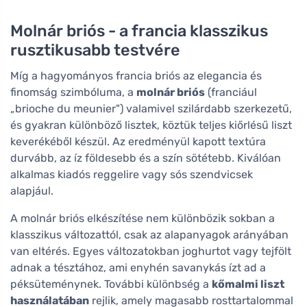
Molnár briós - a francia klasszikus
rusztikusabb testvére
Míg a hagyományos francia briós az elegancia és
finomság szimbóluma, a
molnár briós
(franciául
„brioche du meunier") valamivel szilárdabb szerkezetű,
és gyakran különböző lisztek, köztük teljes kiőrlésű liszt
keverékéből készül. Az eredményül kapott textúra
durvább, az íz földesebb és a szín sötétebb. Kiválóan
alkalmas kiadós reggelire vagy sós szendvicsek
alapjául.
A molnár briós elkészítése nem különbözik sokban a
klasszikus változattól, csak az alapanyagok arányában
van eltérés. Egyes változatokban joghurtot vagy tejfölt
adnak a tésztához, ami enyhén savanykás ízt ad a
péksüteménynek. További különbség a
kőmalmi liszt
használatában
rejlik, amely magasabb rosttartalommal