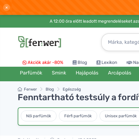
×
A 12:00 óra előtt leadott megrendeléseket azo
Akciók akár -80%
Blog
Lexikon
Na
Parfümök
Smink
Hajápolás
Arcápolás
Ferwer
Blog
Egészség
Fenntartható testsúly a fordí
Női parfümök
Férfi parfümök
Unisex parfümök