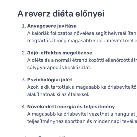
A reverz diéta előnyei
Anyagcsere javítása
A kalóriák fokozatos növelése segít helyreállít
megtartását még magasabb kalóriabevitel mellet
Jojó-effektus megelőzése
A diéta és a normál étrend közötti ellenőrzött á
súlygyarapodás kockázatát.
Pszichológiai jólét
Azok, akik tartottak a magasabb kalóriabeviteltő
alakíthatnak ki az ételekkel.
Növekedett energia és teljesítmény
A magasabb kalóriabevitel vezethet a hangulat
teljesítményhez sportban és mindennapi tevék