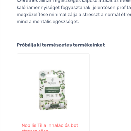
szeretnék állítani egészséges kapcsolatukat az étel
kalóriamennyiséget fogyasztanak, jelentősen profitál
megközelítése minimalizálja a stresszt a normál étre
mind a mentális egészséget.
Próbálja ki természetes termékeinket
Nobilis Tilia Inhalációs bot