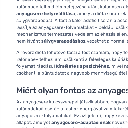
kalóriabevitelt a diéta befejezése után, különösen a
anyagcsere helyreállítása
, amely a diéta során le
súlygyarapodást. A test a kalóriadeficit során alacs
lassítja az anyagcsere-folyamatokat – például csökk
mechanizmus természetes védelem az éhezés ellen, 
nem kívánt
súlygyarapodáshoz
vezethet a normál é
A reverz diéta lehetővé teszi a test számára, hogy
kalóriabevitelhez, ami csökkenti a felesleges kalóriá
folyamat ráadásul
kíméletes a pszichéhez
, mivel 
csökkenti a bűntudatot a nagyobb mennyiségű étel 
Miért olyan fontos az anyagc
Az anyagcsere kulcsszerepet játszik abban, hogyan
kalóriadeficit esetén a test az energiával való takaré
anyagcsere-folyamatokat. Ez azt jelenti, hogy kevese
állapot, amelyet
anyagcsere-adaptációnak
nevezne