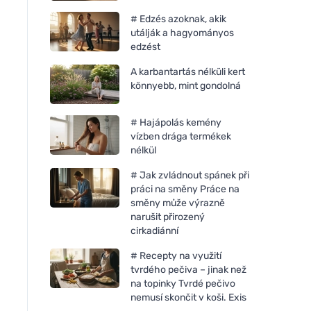
# Edzés azoknak, akik
utálják a hagyományos
edzést
A karbantartás nélküli kert
könnyebb, mint gondolná
# Hajápolás kemény
vízben drága termékek
nélkül
# Jak zvládnout spánek při
práci na směny Práce na
směny může výrazně
narušit přirozený
cirkadiánní
# Recepty na využití
tvrdého pečiva – jinak než
na topinky Tvrdé pečivo
nemusí skončit v koši. Exis