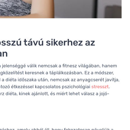
osszú távú sikerhez az
an
n jelenséggé válik nemcsak a fitnesz világában, hanem
gközelítést keresnek a táplálkozásban. Ez a módszer,
 a diéta időszaka után, nemcsak az anyagcserét javítja,
látozó étkezéssel kapcsolatos pszichológiai
stresszt
.
iéta, kinek ajánlott, és miért lehet válasz a jojó-
ozáshoz, amely abból áll, hogy fokozatosan növeljük a