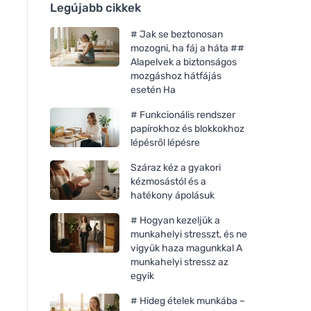
Legújabb cikkek
# Jak se beztonosan
mozogni, ha fáj a háta ##
Alapelvek a biztonságos
mozgáshoz hátfájás
esetén Ha
# Funkcionális rendszer
papírokhoz és blokkokhoz
lépésről lépésre
Száraz kéz a gyakori
kézmosástól és a
hatékony ápolásuk
# Hogyan kezeljük a
munkahelyi stresszt, és ne
vigyük haza magunkkal A
munkahelyi stressz az
egyik
# Hideg ételek munkába –