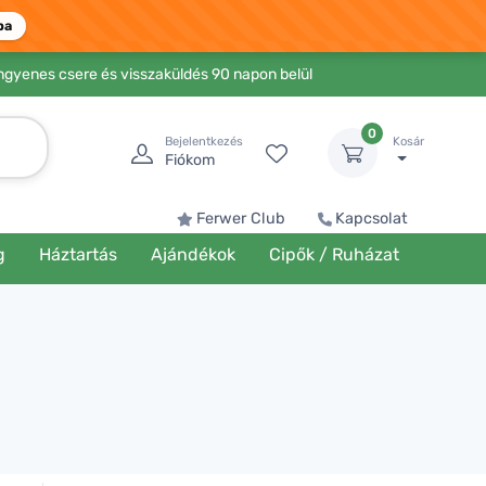
ba
Ingyenes csere és visszaküldés 90 napon belül
0
Bejelentkezés
Kosár
Fiókom
Ferwer Club
Kapcsolat
g
Háztartás
Ajándékok
Cipők / Ruházat