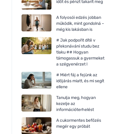
időt és pénzt takarít meg
A folyosói edzés jobban
működik, mint gondolná –
még kis lakásban is
# Jak podpořit dítě v
překonávání studu bez
tlaku ## Hogyan
támogassuk a gyermeket
a szégyenérzet l
# Miért fáj a fejünk az
időjárás miatt, és mi segít
ellene
Tanulja meg, hogyan
kezelje az
információterhelést
A cukormentes befőzés
megér egy próbát