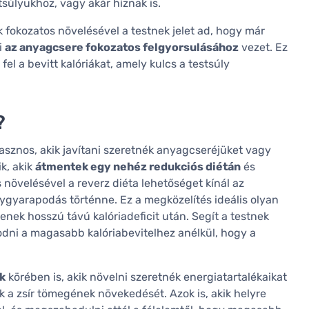
súlyukhoz, vagy akár híznak is.
ák fokozatos növelésével a testnek jelet ad, hogy már
i
az anyagcsere fokozatos felgyorsulásához
vezet. Ez
el a bevitt kalóriákat, amely kulcs a testsúly
?
sznos, akik javítani szeretnék anyagcseréjüket vagy
k, akik
átmentek egy nehéz redukciós diétán
és
s növelésével a reverz diéta lehetőséget kínál az
ygyarapodás történne. Ez a megközelítés ideális olyan
nek hosszú távú kalóriadeficit után. Segít a testnek
odni a magasabb kalóriabevitelhez anélkül, hogy a
k
körében is, akik növelni szeretnék energiatartalékaikat
 a zsír tömegének növekedését. Azok is, akik helyre