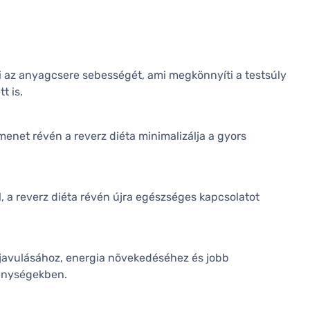
ani az anyagcsere sebességét, ami megkönnyíti a testsúly
t is.
tmenet révén a reverz diéta minimalizálja a gyors
l, a reverz diéta révén újra egészséges kapcsolatot
 javulásához, energia növekedéséhez és jobb
enységekben.