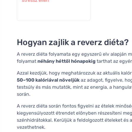
stressz ellen
Hogyan zajlik a reverz diéta?
A reverz diéta folyamata egy egyszerű elv alapján mű
folyamat
néhány héttől hónapokig
tarthat az egyén
Azzal kezdjük, hogy meghatározzuk az aktuális kalór
50–100 kalóriával növeljük
az adagot, figyelve, hog
testsúly és más mutatók, mint az energia, a hangula
során.
A reverz diéta során fontos figyelni az ételek minősé
kiegyensúlyozott étrendet előnyben részesíteni me
szénhidrátokkal. Kerüljük a feldolgozott ételeket és
vezethetnek.