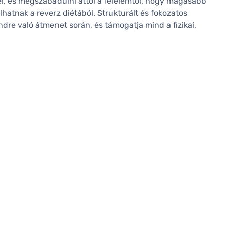
lel, és megszabadulni attól a félelemtől, hogy magasabb
hatnak a reverz diétából. Strukturált és fokozatos
ndre való átmenet során, és támogatja mind a fizikai,