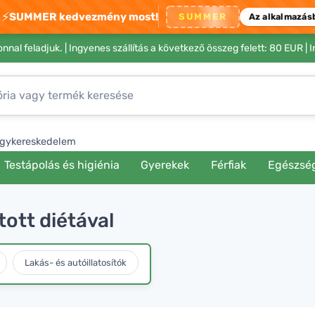
⚡
SUMMER kedvezmény most!
SUMMER
Az alkalmazás
nnal feladjuk. |
Ingyenes szállítás a következő összeg felett: 80 EUR
| 
gykereskedelem
Testápolás és higiénia
Gyerekek
Férfiak
Egészsé
tott diétával
Lakás- és autóillatosítók