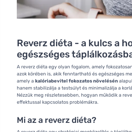
Reverz diéta - a kulcs a h
egészséges táplálkozásb
A reverz diéta egy olyan fogalom, amely fokozatosa
azok körében is, akik fenntartható és egészséges me
amely a
kalóriabevitel fokozatos növelésén
alapul
hanem stabilizálja a testsúlyt és minimalizálja a kor
Nézzük meg részletesebben, hogyan működik a reverz d
effektussal kapcsolatos problémákra.
Mi az a reverz diéta?
A reverz diéta egy stratégiai megközelítés a táplálk