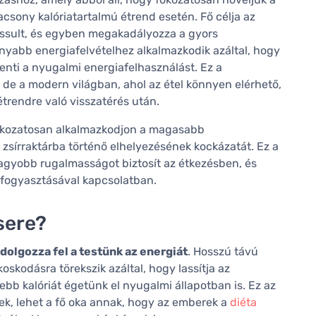
lacsony kalóriatartalmú étrend esetén. Fő célja az
lassult, és egyben megakadályozza a gyors
onyabb energiafelvételhez alkalmazkodik azáltal, hogy
enti a nyugalmi energiafelhasználást. Ez a
de a modern világban, ahol az étel könnyen elérhető,
trendre való visszatérés után.
 fokozatosan alkalmazkodjon a magasabb
k zsírraktárba történő elhelyezésének kockázatát. Ez a
nagyobb rugalmasságot biztosít az étkezésben, és
fogyasztásával kapcsolatban.
sere?
dolgozza fel a testünk az energiát
. Hosszú távú
koskodásra törekszik azáltal, hogy lassítja az
bb kalóriát égetünk el nyugalmi állapotban is. Ez az
k, lehet a fő oka annak, hogy az emberek a
diéta