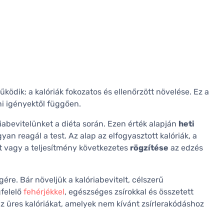
ködik: a kalóriák fokozatos és ellenőrzött növelése. Ez a
i igényektől függően.
iabevitelünket a diéta során. Ezen érték alapján
heti
yan reagál a test. Az alap az elfogyasztott kalóriák, a
t vagy a teljesítmény következetes
rögzítése
az edzés
gére. Bár növeljük a kalóriabevitelt, célszerű
gfelelő
fehérjékkel
, egészséges zsírokkal és összetett
 az üres kalóriákat, amelyek nem kívánt zsírlerakódáshoz