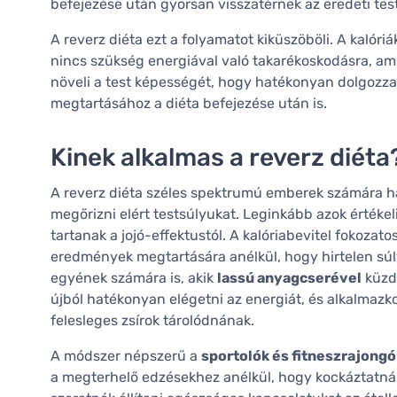
befejezése után gyorsan visszatérnek az eredeti test
A reverz diéta ezt a folyamatot kiküszöböli. A kalóri
nincs szükség energiával való takarékoskodásra, am
növeli a test képességét, hogy hatékonyan dolgozza f
megtartásához a diéta befejezése után is.
Kinek alkalmas a reverz diéta
A reverz diéta széles spektrumú emberek számára ha
megőrizni elért testsúlyukat. Leginkább azok értékeli
tartanak a jojó-effektustól. A kalóriabevitel fokozato
eredmények megtartására anélkül, hogy hirtelen súl
egyének számára is, akik
lassú anyagcserével
küzde
újból hatékonyan elégetni az energiát, és alkalmazk
felesleges zsírok tárolódnának.
A módszer népszerű a
sportolók és fitneszrajongó
a megterhelő edzésekhez anélkül, hogy kockáztatnák