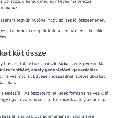
és borsozzuk, kenjük meg egy kevés majonézzel
s majonéz
jszakára tegyük hűtőbe, hogy az ízek jól összeérjenek.
: a különböző rétegek, különösen az élénk lila cékla,
röm.
kat köt össze
 húsvéti kalácshoz, a
ruszki šuba
is erős gyökerekkel
ádi receptként, amely generációról generációra
„helyes módja”. Egyesek hozzáadnak ecetes uborkát,
tártalan.
 elkészítik. Az összetevőket kerek formába helyezik, jól
 így egy látványos sós „torta” készül, amely az ünnepi
a készítik a šubát: „A nagymamám mindig újévre