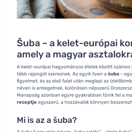
Šuba – a kelet-európai ko
amely a magyar asztalokra
A kelet-európai hagyományos ételek között számos ki
több rajongót szereznek. Az egyik ilyen a
šuba
– egy
figyelmet, és az első falat után meglepi az ízlelőbi
néven is emlegetnek, különösen népszerű Oroszors
Manapság azonban egyre gyakrabban tűnik fel a mag
receptje
egyszerű, a hozzávalók könnyen beszerezh
Mi is az a šuba?
A šuba (vagy más néven „šuba saláta”, „ukrán šuba”