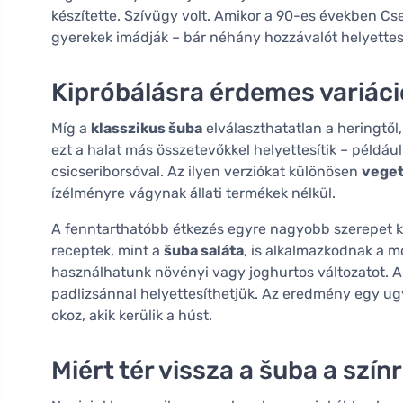
készítette. Szívügy volt. Amikor a 90-es években Cse
gyerekek imádják – bár néhány hozzávalót helyettesí
Kipróbálásra érdemes variác
Míg a
klasszikus šuba
elválaszthatatlan a heringtő
ezt a halat más összetevőkkel helyettesítik – példáu
csicseriborsóval. Az ilyen verziókat különösen
veget
ízélményre vágynak állati termékek nélkül.
A fenntarthatóbb étkezés egyre nagyobb szerepet
receptek, mint a
šuba saláta
, is alkalmazkodnak a m
használhatunk növényi vagy joghurtos változatot. A 
padlizsánnal helyettesíthetjük. Az eredmény egy u
okoz, akik kerülik a húst.
Miért tér vissza a šuba a szín