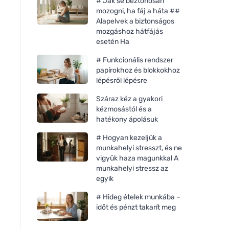
# Jak se beztonosan
mozogni, ha fáj a háta ##
Alapelvek a biztonságos
mozgáshoz hátfájás
esetén Ha
# Funkcionális rendszer
papírokhoz és blokkokhoz
lépésről lépésre
Száraz kéz a gyakori
kézmosástól és a
hatékony ápolásuk
# Hogyan kezeljük a
munkahelyi stresszt, és ne
vigyük haza magunkkal A
munkahelyi stressz az
egyik
# Hideg ételek munkába –
időt és pénzt takarít meg