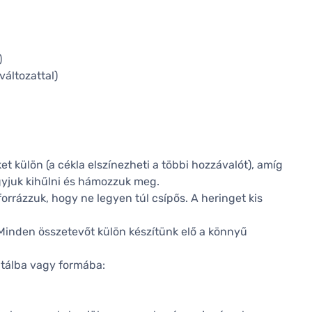
)
áltozattal)
et külön (a cékla elszínezheti a többi hozzávalót), amíg
yjuk kihűlni és hámozzuk meg.
forrázzuk, hogy ne legyen túl csípős. A heringet kis
 Minden összetevőt külön készítünk elő a könnyű
ó tálba vagy formába: