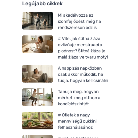
Legújabb cikkek
Mi akadályozza az
izomfejlődést, még ha
rendszeresen edz is
# Víte, jak štítná žláza
ovlivňuje menstruaci a
plodnost? Štítná žláza je
malá žláza ve tvaru motýl
A nappizás napközben
csak akkor működik, ha
tudja, hogyan kell csinálni
Tanulja meg, hogyan
mérheti meg otthon a
kondíciószintjét
# Ötletek a nagy
mennyiségű cukkini
felhasználásához