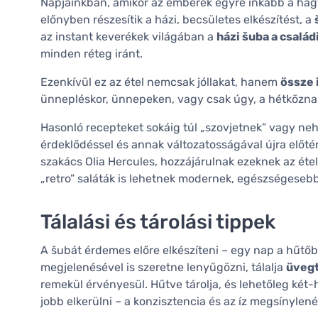
Napjainkban, amikor az emberek egyre inkább a hag
előnyben részesítik a házi, becsületes elkészítést, a
az instant keverékek világában a
házi šuba a csalá
minden réteg iránt.
Ezenkívül ez az étel nemcsak jóllakat, hanem
össze 
ünnepléskor, ünnepeken, vagy csak úgy, a hétköznap
Hasonló recepteket sokáig túl „szovjetnek” vagy nehé
érdeklődéssel és annak változatosságával újra előté
szakács Olia Hercules, hozzájárulnak ezeknek az ét
„retro” saláták is lehetnek modernek, egészségesebb
Tálalási és tárolási tippek
A šubát érdemes előre elkészíteni – egy nap a hűtőbe
megjelenésével is szeretne lenyűgözni, tálalja
üvegt
remekül érvényesül. Hűtve tárolja, és lehetőleg két
jobb elkerülni – a konzisztencia és az íz megsínylené