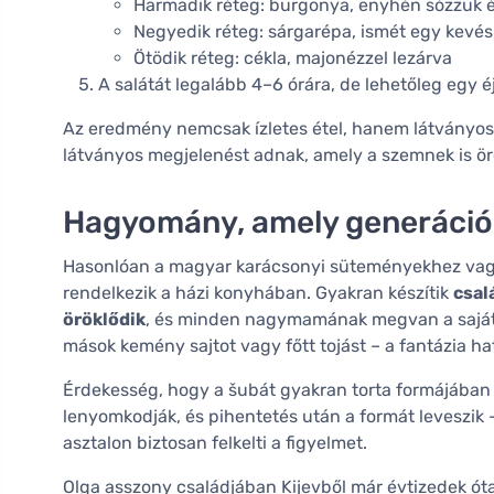
Harmadik réteg: burgonya, enyhén sózzuk 
Negyedik réteg: sárgarépa, ismét egy kevé
Ötödik réteg: cékla, majonézzel lezárva
A salátát legalább 4–6 órára, de lehetőleg egy é
Az eredmény nemcsak ízletes étel, hanem látványos is
látványos megjelenést adnak, amely a szemnek is ö
Hagyomány, amely generáció
Hasonlóan a magyar karácsonyi süteményekhez vagy
rendelkezik a házi konyhában. Gyakran készítik
csal
öröklődik
, és minden nagymamának megvan a saját 
mások kemény sajtot vagy főtt tojást – a fantázia ha
Érdekesség, hogy a šubát gyakran torta formájában is
lenyomkodják, és pihentetés után a formát leveszik –
asztalon biztosan felkelti a figyelmet.
Olga asszony családjában Kijevből már évtizedek ót