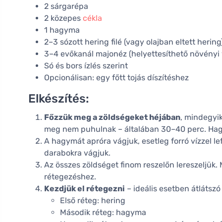
2 sárgarépa
2 közepes
cékla
1 hagyma
2–3 sózott hering filé (vagy olajban eltett hering
3–4 evőkanál majonéz (helyettesíthető növényi v
Só és bors ízlés szerint
Opcionálisan: egy főtt tojás díszítéshez
Elkészítés:
Főzzük meg a zöldségeket héjában
, mindegyik
meg nem puhulnak – általában 30–40 perc. Hag
A hagymát apróra vágjuk, esetleg forró vízzel le
darabokra vágjuk.
Az összes zöldséget finom reszelőn lereszeljük.
rétegezéshez.
Kezdjük el rétegezni
– ideális esetben átlátsz
Első réteg: hering
Második réteg: hagyma