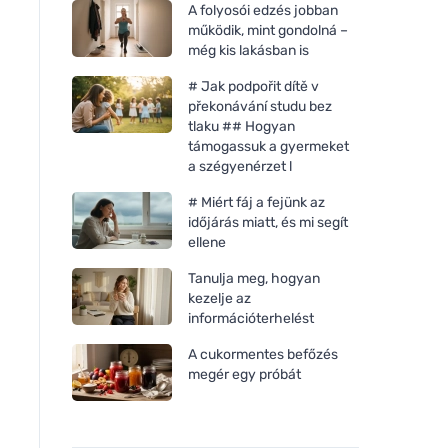
A folyosói edzés jobban
működik, mint gondolná –
még kis lakásban is
# Jak podpořit dítě v
překonávání studu bez
tlaku ## Hogyan
támogassuk a gyermeket
a szégyenérzet l
# Miért fáj a fejünk az
időjárás miatt, és mi segít
ellene
Tanulja meg, hogyan
kezelje az
információterhelést
A cukormentes befőzés
megér egy próbát