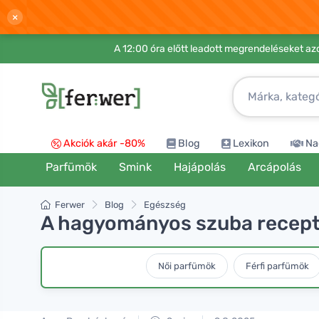
×
A 12:00 óra előtt leadott megrendeléseket azo
Akciók akár -80%
Blog
Lexikon
Na
Parfümök
Smink
Hajápolás
Arcápolás
Ferwer
Blog
Egészség
A hagyományos szuba recept 
Női parfümök
Férfi parfümök