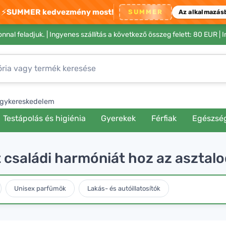
⚡
SUMMER kedvezmény most!
SUMMER
Az alkalmazás
nnal feladjuk. |
Ingyenes szállítás a következő összeg felett: 80 EUR
| 
gykereskedelem
Testápolás és higiénia
Gyerekek
Férfiak
Egészsé
családi harmóniát hoz az asztalo
Unisex parfümök
Lakás- és autóillatosítók