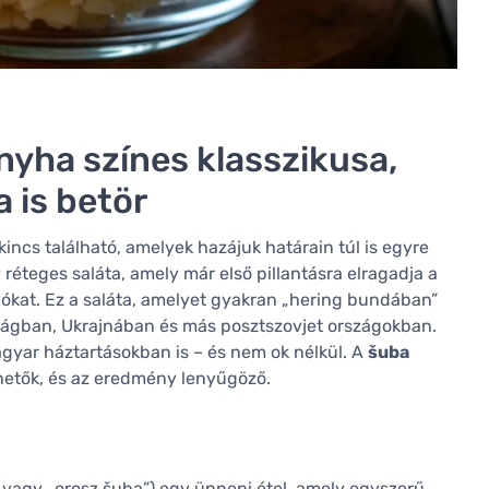
nyha színes klasszikusa,
 is betör
ncs található, amelyek hazájuk határain túl is egyre
 réteges saláta, amely már első pillantásra elragadja a
mbókat. Ez a saláta, amelyet gyakran „hering bundában”
zágban, Ukrajnában és más posztszovjet országokban.
yar háztartásokban is – és nem ok nélkül. A
šuba
etők, és az eredmény lenyűgöző.
 vagy „orosz šuba”) egy ünnepi étel, amely egyszerű