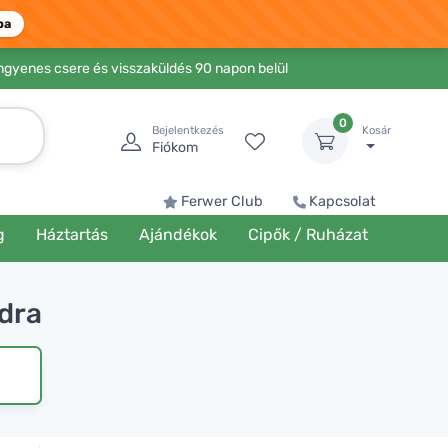
ba
Ingyenes csere és visszaküldés 90 napon belül
0
Bejelentkezés
Kosár
Fiókom
Ferwer Club
Kapcsolat
g
Háztartás
Ajándékok
Cipők / Ruházat
dra