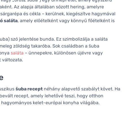
aként. Az alapja általában sózott hering, amelyre
, sárgarépa és cékla – kerülnek, kiegészítve hagymával
tó saláta
, amely előételként vagy könnyű főételként is
uba) szó jelentése bunda. Ez szimbolizálja a saláta
 meleg zöldség takaróba. Sok családban a šuba
gonya
saláta
– ünnepekre, különösen újévre vagy
 változata.
e
asszikus
šuba recept
néhány alapvető szabályt követ. Ha
 bevált recept, amely lehetővé teszi, hogy otthon
on a hagyományos kelet-európai konyha világába.