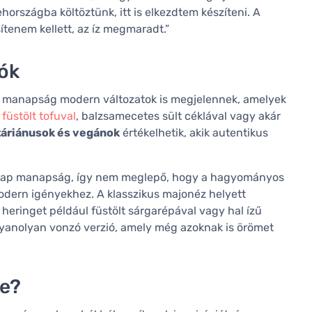
hországba költöztünk, itt is elkezdtem készíteni. A
tenem kellett, az íz megmaradt.”
iók
l, manapság modern változatok is megjelennek, amelyek
l
füstölt tofuval
, balzsamecetes sült céklával vagy akár
áriánusok és vegánok
értékelhetik, akik autentikus
 kap manapság, így nem meglepő, hogy a hagyományos
odern igényekhez. A klasszikus majonéz helyett
heringet például füstölt sárgarépával vagy hal ízű
gyanolyan vonzó verzió, amely még azoknak is örömet
re?