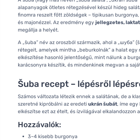
alapanyagok ötletes rétegzésével készül hideg salát
finomra reszelt főtt zöldségek – tipikusan burgonya
és majonézzel. Az eredmény egy
jellegzetes, lakta
megállja a helyét.
A „šuba” név az oroszból származik, ahol a „шуба” (š
rétegeit, amelyek mintha „beburkolnák” a halat egy
elkészítése hasonló jelentőségű, mint nálunk a bur
karácsonyra készítik, és mindenkinek megvan a saját
Šuba recept – lépésről lépésr
Számos változata létezik ennek a salátának, de a kl
szeretné kipróbálni az eredeti
ukrán šubát
, íme egy
elkészítse ezt az ételt, és ízvilágával elkalandozz
Hozzávalók:
3–4 kisebb burgonya