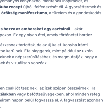
yományos konyhákból merítenek inspirációt, és
šuba recept
újbóli felfedezését éli. A gyorséttermek és
di örökség manifesztuma
, a türelem és a gondoskodás
is hozza az embereket egy asztalnál
– akár
okon. Ez egy olyan étel, amely történetet hordoz.
zkesnek tartottak, de az új kelet-konyha iránti
rbe kerülnek. Ételbloggerek, mint például az ukrán
eleknek a népszerűsítéséhez, és megmutatják, hogy a
ek és vizuálisan vonzóak.
n csak jót tesz neki, az ízek szépen összeérnek. Ha
álakban
vagy befőttesüvegekben, ahol minden réteg
-három napon belül fogyassza el. A fagyasztást azonban
.