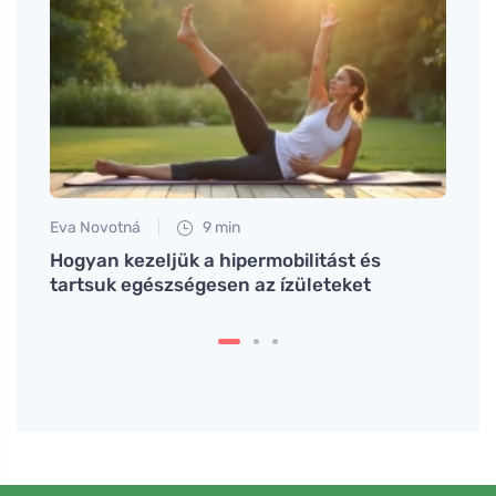
Eva Novotná
9 min
Petr N
Hogyan kezeljük a hipermobilitást és
A sz
tartsuk egészségesen az ízületeket
utazá