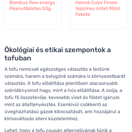
Bombus Raw energy
Henné Color Finom
Peanut&dates 50g
tejszínes öntet 90ml
Fekete
Ökológiai és etikai szempontok a
tofuban
A tofu nemcsak egészséges választás a testünk
számára, hanem a bolygónk számára is környezetbarát
választás. A tofu előállítása jelentősen alacsonyabb
szénlábnyomot hagy, mint a hús előállítása. A szója, a
tofu fő összetevője, kevesebb vizet és földet igényel,
mint az állattenyésztés. Ezenkívül csökkenti az
üvegházhatású gázok kibocsátását, ami hozzájárul a
klímaváltozás elleni küzdelemhez.
Lehet, hogy a tofu csupán alternatívának tűnik a