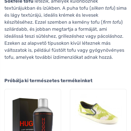
Sokféle tofu
létezik, amelyek különböznek
textúrájukban és ízükben. A puha tofu (
silken tofu
) sima
és lágy textúrájú, ideális krémek és levesek
készítéséhez. Ezzel szemben a kemény tofu (
firm tofu
)
szilárdabb, és jobban megtartja a formáját, ami
ideálissá teszi sütéshez, grillezéshez vagy pácoláshoz.
Ezeken az alapvető típusokon kívül léteznek más
változatok is, például füstölt tofu vagy gyógynövényes
tofu, amelyek további ízdimenziókat adnak hozzá.
Próbálja ki természetes termékeinket