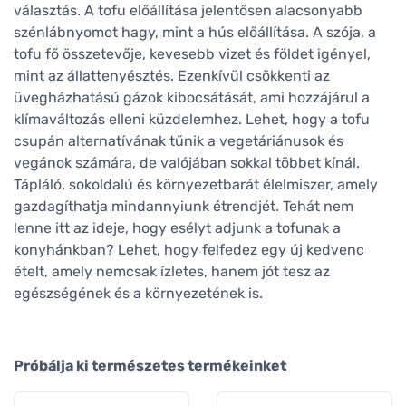
választás. A tofu előállítása jelentősen alacsonyabb
szénlábnyomot hagy, mint a hús előállítása. A szója, a
tofu fő összetevője, kevesebb vizet és földet igényel,
mint az állattenyésztés. Ezenkívül csökkenti az
üvegházhatású gázok kibocsátását, ami hozzájárul a
klímaváltozás elleni küzdelemhez. Lehet, hogy a tofu
csupán alternatívának tűnik a vegetáriánusok és
vegánok számára, de valójában sokkal többet kínál.
Tápláló, sokoldalú és környezetbarát élelmiszer, amely
gazdagíthatja mindannyiunk étrendjét. Tehát nem
lenne itt az ideje, hogy esélyt adjunk a tofunak a
konyhánkban? Lehet, hogy felfedez egy új kedvenc
ételt, amely nemcsak ízletes, hanem jót tesz az
egészségének és a környezetének is.
Próbálja ki természetes termékeinket