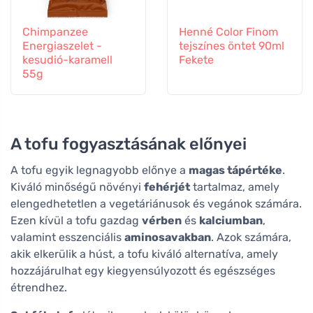
Chimpanzee
Henné Color Finom
Energiaszelet -
tejszínes öntet 90ml
kesudió-karamell
Fekete
55g
A tofu fogyasztásának előnyei
A tofu egyik legnagyobb előnye a
magas tápértéke
.
Kiváló minőségű növényi
fehérjét
tartalmaz, amely
elengedhetetlen a vegetáriánusok és vegánok számára.
Ezen kívül a tofu gazdag
vérben
és
kalciumban
,
valamint esszenciális
aminosavakban
. Azok számára,
akik elkerülik a húst, a tofu kiváló alternatíva, amely
hozzájárulhat egy kiegyensúlyozott és egészséges
étrendhez.