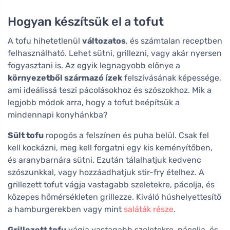
Hogyan készítsük el a tofut
A tofu hihetetlenül
változatos
, és számtalan receptben
felhasználható. Lehet sütni, grillezni, vagy akár nyersen
fogyasztani is. Az egyik legnagyobb előnye a
környezetből származó ízek
felszívásának képessége,
ami ideálissá teszi pácolásokhoz és szószokhoz. Mik a
legjobb módok arra, hogy a tofut beépítsük a
mindennapi konyhánkba?
Sült tofu
ropogós a felszínen és puha belül. Csak fel
kell kockázni, meg kell forgatni egy kis keményítőben,
és aranybarnára sütni. Ezután tálalhatjuk kedvenc
szószunkkal, vagy hozzáadhatjuk stir-fry ételhez. A
grillezett tofut vágja vastagabb szeletekre, pácolja, és
közepes hőmérsékleten grillezze. Kiváló húshelyettesítő
a hamburgerekben vagy mint
saláták része
.
Grillezett tofu
vágja vastagabb szeletekre, pácolja, és