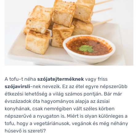
A tofu-t néha
szójatejterméknek
vagy friss
szójavirsli
-nek nevezik. Ez az étel egyre népszerűbb
étkezési lehetőség a világ számos pontján. Bár már
évszázadok óta hagyományos alapja az ázsiai
konyhának, csak nemrégiben vált széles körben
népszerűvé a nyugaton is. Miért is olyan különleges a
tofu, hogy a vegetáriánusok, vegánok és még néhány
húsevő is szereti?