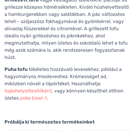
grillezze közepes hőmérsékleten. Kiváló húshelyettesítő
a hamburgerekben vagy salátákban. A pác változatos
lehet - szójaszósz fokhagymával és gyömbérrel, vagy
olívaolaj fűszerekkel és citromlével. A grillezett tofu
ideális nyári grillezéshez és piknikekhez, ahol
megmutathatja, milyen ízletes és sokoldalú lehet a tofu
még azok számára is, akik rendszeresen fogyasztanak
húst.
Puha tofu
tökéletes hozzávaló levesekhez, például a
hagyományos misoleveshez. Krémességet ad,
miközben növeli a tápértéket. Használhatja
tojáshelyettesítőként
, vagy könnyen készíthet otthon
ízletes
poke bowl-t
.
Próbálja ki természetes termékeinket