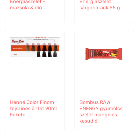
Energiaszelet -
Energiaszelet
mazsola & dió
sárgabarack 55 g
Henné Color Finom
Bombus RAW
tejszínes öntet 90ml
ENERGY gyümölcs
Fekete
szelet mangó és
kesudió