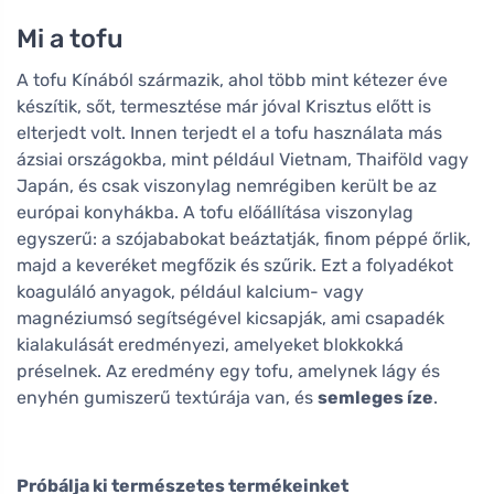
Mi a tofu
A tofu Kínából származik, ahol több mint kétezer éve
készítik, sőt, termesztése már jóval Krisztus előtt is
elterjedt volt. Innen terjedt el a tofu használata más
ázsiai országokba, mint például Vietnam, Thaiföld vagy
Japán, és csak viszonylag nemrégiben került be az
európai konyhákba. A tofu előállítása viszonylag
egyszerű: a szójababokat beáztatják, finom péppé őrlik,
majd a keveréket megfőzik és szűrik. Ezt a folyadékot
koaguláló anyagok, például kalcium- vagy
magnéziumsó segítségével kicsapják, ami csapadék
kialakulását eredményezi, amelyeket blokkokká
préselnek. Az eredmény egy tofu, amelynek lágy és
enyhén gumiszerű textúrája van, és
semleges íze
.
Próbálja ki természetes termékeinket