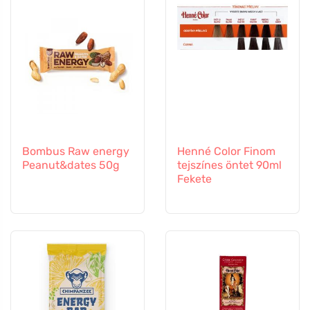
Bombus Raw energy
Henné Color Finom
Peanut&dates 50g
tejszínes öntet 90ml
Fekete