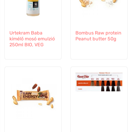
Urtekram Baba
Bombus Raw protein
kímélő mosó emulzió
Peanut butter 50g
250ml BIO, VEG