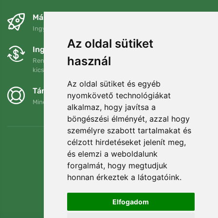
Másnapra és ingyenesen
Ingyenes szállítás a következő összeg felett: 80 EUR
Az oldal sütiket
Ingyenes csere és visszaküldés
használ
Rendelését 90 napon belül bármikor visszaküldheti vagy
kicserélheti.
Az oldal sütiket és egyéb
Támogatjuk a Trees.org-ot
nyomkövető technológiákat
Minden megrendelésért ültetünk egy fát! Bővebben
Rólunk
.
alkalmaz, hogy javítsa a
böngészési élményét, azzal hogy
személyre szabott tartalmakat és
célzott hirdetéseket jelenít meg,
és elemzi a weboldalunk
forgalmát, hogy megtudjuk
honnan érkeztek a látogatóink.
Elfogadom