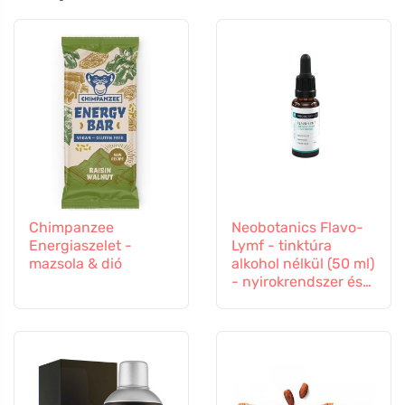
Chimpanzee
Neobotanics Flavo-
Energiaszelet -
Lymf - tinktúra
mazsola & dió
alkohol nélkül (50 ml)
- nyirokrendszer és
érrendszer