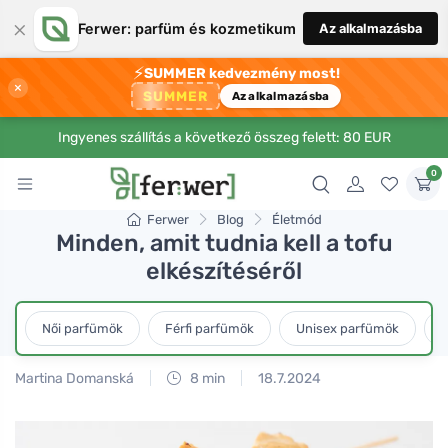
×
Ferwer: parfüm és kozmetikum
Az alkalmazásba
⚡
SUMMER kedvezmény most!
×
SUMMER
Az alkalmazásba
Ingyenes szállítás a következő összeg felett: 80 EUR
0
Ferwer
Blog
Életmód
Minden, amit tudnia kell a tofu
elkészítéséről
Női parfümök
Férfi parfümök
Unisex parfümök
L
Martina Domanská
8 min
18.7.2024