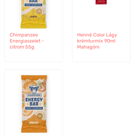
Chimpanzee
Henné Color Lágy
Energiaszelet -
krémturmix 90ml
citrom 55g
Mahagóni