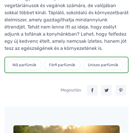
vegetáriánusok és vegánok számára, de valójában
sokkal többet kínál. Tápláló, sokoldalú és környezetbarát
élelmiszer, amely gazdagíthatja mindannyiunk
étrendjét. Tehát nem lenne itt az ideje, hogy esélyt
adjunk a tofának a konyhánkban? Lehet, hogy felfedez
egy új kedvenc ételt, amely nemcsak ízletes, hanem jót
tesz az egészségének és a környezetének is.
Női parfümök
Férfi parfümök
Unisex parfümök
L
Megosztás