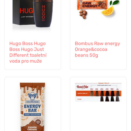
Hugo Boss Hugo
Bombus Raw energy
Boss Hugo Just
Orange&cocoa
Different toaletní
beans 50g
voda pro muže