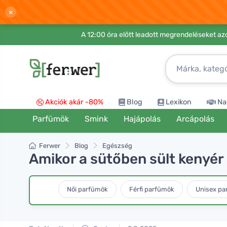
×
A 12:00 óra előtt leadott megrendeléseket azo
Akciók akár -80%
Blog
Lexikon
Na
Parfümök
Smink
Hajápolás
Arcápolás
Ferwer
Blog
Egészség
Amikor a sütőben sült kenyér i
Női parfümök
Férfi parfümök
Unisex pa