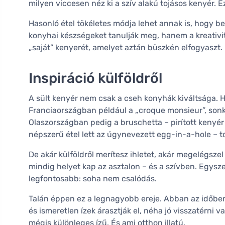
milyen viccesen néz ki a szív alakú tojásos kenyér. 
Hasonló étel tökéletes módja lehet annak is, hogy 
konyhai készségeket tanulják meg, hanem a kreativitá
„saját” kenyerét, amelyet aztán büszkén elfogyaszt.
Inspiráció külföldről
A sült kenyér nem csak a cseh konyhák kiváltsága. H
Franciaországban például a „croque monsieur”, sonká
Olaszországban pedig a bruschetta – pirított kenyér
népszerű étel lett az úgynevezett egg-in-a-hole – t
De akár külföldről merítesz ihletet, akár megelégszel
mindig helyet kap az asztalon – és a szívben. Egysz
legfontosabb: soha nem csalódás.
Talán éppen ez a legnagyobb ereje. Abban az időben
és ismeretlen ízek árasztják el, néha jó visszatérni 
mégis különleges ízű. És ami otthon illatú.