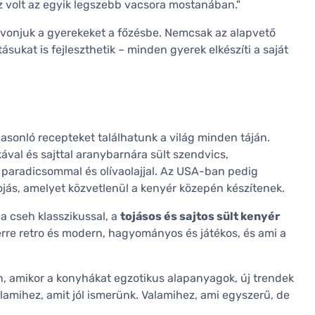
Ez volt az egyik legszebb vacsora mostanában."
bevonjuk a gyerekeket a főzésbe. Nemcsak az alapvető
sukat is fejleszthetik – minden gyerek elkészíti a saját
asonló recepteket találhatunk a világ minden táján.
val és sajttal aranybarnára sült szendvics,
 paradicsommal és olívaolajjal. Az USA-ban pedig
ojás, amelyet közvetlenül a kenyér közepén készítenek.
 a cseh klasszikussal, a
tojásos és sajtos sült kenyér
erre retro és modern, hagyományos és játékos, és ami a
, amikor a konyhákat egzotikus alapanyagok, új trendek
valamihez, amit jól ismerünk. Valamihez, ami egyszerű, de