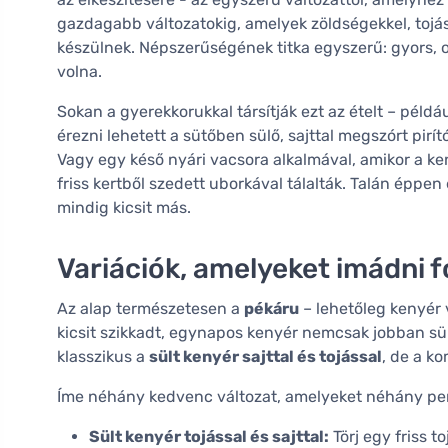
gazdagabb változatokig, amelyek zöldségekkel, tojá
készülnek. Népszerűségének titka egyszerű: gyors, 
volna.
Sokan a gyerekkorukkal társítják ezt az ételt – péld
érezni lehetett a sütőben sülő, sajttal megszórt pirí
Vagy egy késő nyári vacsora alkalmával, amikor a ke
friss kertből szedett uborkával tálalták. Talán éppe
mindig kicsit más.
Variációk, amelyeket imádni 
Az alap természetesen a
pékáru
– lehetőleg kenyér 
kicsit szikkadt, egynapos kenyér nemcsak jobban sül, 
klasszikus a
sült kenyér sajttal és tojással
, de a k
Íme néhány kedvenc változat, amelyeket néhány perc
Sült kenyér tojással és sajttal:
Törj egy friss to