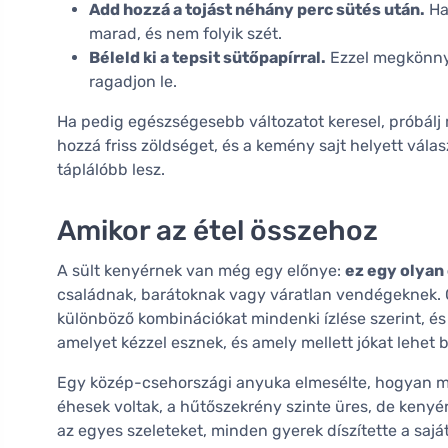
Add hozzá a tojást néhány perc sütés után.
Ha 
marad, és nem folyik szét.
Béleld ki a tepsit sütőpapírral.
Ezzel megkönnyít
ragadjon le.
Ha pedig egészségesebb változatot keresel, próbálj 
hozzá friss zöldséget, és a kemény sajt helyett vála
táplálóbb lesz.
Amikor az étel összehoz
A sült kenyérnek van még egy előnye:
ez egy olyan
családnak, barátoknak vagy váratlan vendégeknek. Cs
különböző kombinációkat mindenki ízlése szerint, és pi
amelyet kézzel esznek, és amely mellett jókat lehet 
Egy közép-csehországi anyuka elmesélte, hogyan men
éhesek voltak, a hűtőszekrény szinte üres, de kenyér
az egyes szeleteket, minden gyerek díszítette a saját