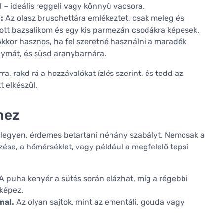
 – ideális reggeli vagy könnyű vacsora.
:
Az olasz bruschettára emlékeztet, csak meleg és
ított bazsalikom és egy kis parmezán csodákra képesek.
kkor hasznos, ha fel szeretné használni a maradék
agymát, és süsd aranybarnára.
a, rakd rá a hozzávalókat ízlés szerint, és tedd az
t elkészül.
hez
s legyen, érdemes betartani néhány szabályt. Nemcsak a
ése, a hőmérséklet, vagy például a megfelelő tepsi
A puha kenyér a sütés során elázhat, míg a régebbi
 képez.
mal.
Az olyan sajtok, mint az ementáli, gouda vagy