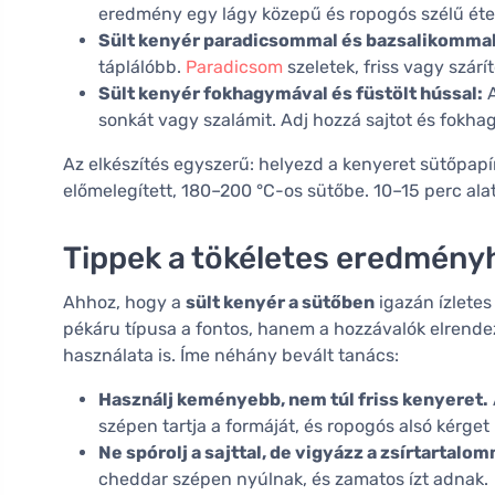
eredmény egy lágy közepű és ropogós szélű étel
Sült kenyér paradicsommal és bazsalikommal
táplálóbb.
Paradicsom
szeletek, friss vagy szár
Sült kenyér fokhagymával és füstölt hússal:
A
sonkát vagy szalámit. Adj hozzá sajtot és fokh
Az elkészítés egyszerű: helyezd a kenyeret sütőpapírr
előmelegített, 180–200 °C-os sütőbe. 10–15 perc alat
Tippek a tökéletes eredmény
Ahhoz, hogy a
sült kenyér a sütőben
igazán ízlete
pékáru típusa a fontos, hanem a hozzávalók elrendez
használata is. Íme néhány bevált tanács:
Használj keményebb, nem túl friss kenyeret.
szépen tartja a formáját, és ropogós alsó kérget
Ne spórolj a sajttal, de vigyázz a zsírtartalom
cheddar szépen nyúlnak, és zamatos ízt adnak.