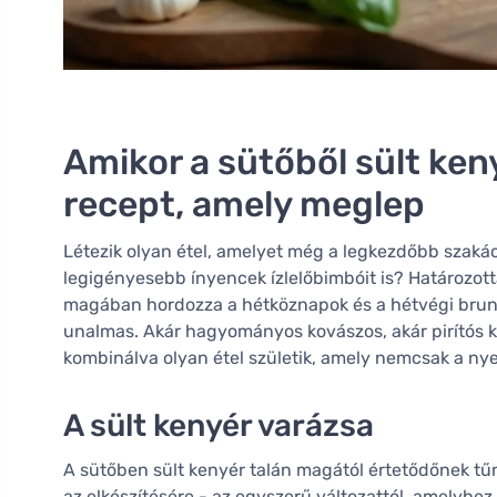
Amikor a sütőből sült keny
recept, amely meglep
Létezik olyan étel, amelyet még a legkezdőbb szakács
legigényesebb ínyencek ízlelőbimbóit is? Határozot
magában hordozza a hétköznapok és a hétvégi brunc
unalmas. Akár hagyományos kovászos, akár pirítós ken
kombinálva olyan étel születik, amely nemcsak a nyelv
A sült kenyér varázsa
A sütőben sült kenyér talán magától értetődőnek tűnh
az elkészítésére - az egyszerű változattól, amelyhez