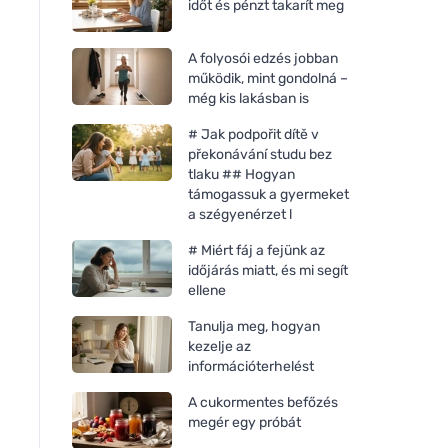
időt és pénzt takarít meg
A folyosói edzés jobban
működik, mint gondolná –
még kis lakásban is
# Jak podpořit dítě v
překonávání studu bez
tlaku ## Hogyan
támogassuk a gyermeket
a szégyenérzet l
# Miért fáj a fejünk az
időjárás miatt, és mi segít
ellene
Tanulja meg, hogyan
kezelje az
információterhelést
A cukormentes befőzés
megér egy próbát