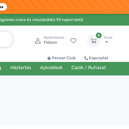
ba
Ingyenes csere és visszaküldés 90 napon belül
0
Bejelentkezés
Kosár
Fiókom
Ferwer Club
Kapcsolat
g
Háztartás
Ajándékok
Cipők / Ruházat