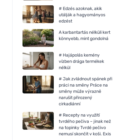
# Edzés azoknak, akik
utálják a hagyományos
edzést
A karbantartás nélküli kert
könnyebb, mint gondolná
# Hajápolás kemény
vízben drága termékek
nélkül
# Jak zvládnout spánek při
práci na směny Práce na
směny může výrazně
narušit přirozený
cirkadiánní
# Recepty na využití
tvrdého pečiva – jinak než
na topinky Tvrdé pečivo
nemusí skončit v koši. Exis