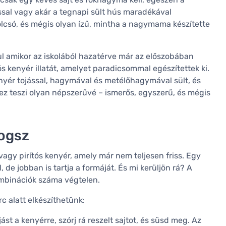
ssal vagy akár a tegnapi sült hús maradékával
olcsó, és mégis olyan ízű, mintha a nagymama készítette
ául amikor az iskolából hazatérve már az előszobában
tós kenyér illatát, amelyet paradicsommal egészítettek ki.
nyér tojással, hagymával és metélőhagymával sült, és
n ez teszi olyan népszerűvé – ismerős, egyszerű, és mégis
fogsz
vagy pirítós kenyér, amely már nem teljesen friss. Egy
de jobban is tartja a formáját. És mi kerüljön rá? A
ombinációk száma végtelen.
 alatt elkészíthetünk:
jást a kenyérre, szórj rá reszelt sajtot, és süsd meg. Az