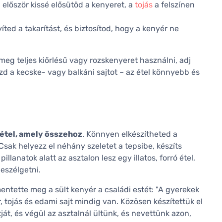
először kissé elősütöd a kenyeret, a
tojás
a felszínen
ed a takarítást, és biztosítod, hogy a kenyér ne
meg teljes kiőrlésű vagy rozskenyeret használni, adj
szd a kecske- vagy balkáni sajtot – az étel könnyebb és
 étel, amely összehoz
. Könnyen elkészítheted a
ak helyezz el néhány szeletet a tepsibe, készíts
llanatok alatt az asztalon lesz egy illatos, forró étel,
beszélgetni.
tette meg a sült kenyér a családi estét: "A gyerekek
, tojás és edami sajt mindig van. Közösen készítettük el
ját, és végül az asztalnál ültünk, és nevettünk azon,