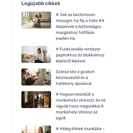
Legújabb cikkek
# Jak se beztonosan
mozogni, ha fáj a háta ##
Alapelvek a biztonságos
mozgáshoz hátfájás
esetén Ha
# Funkcionális rendszer
papírokhoz és blokkokhoz
lépésről lépésre
Száraz kéz a gyakori
kézmosástól és a
hatékony ápolásuk
# Hogyan kezeljük a
munkahelyi stresszt, és ne
vigyük haza magunkkal A
munkahelyi stressz az
egyik
# Hideg ételek munkába –