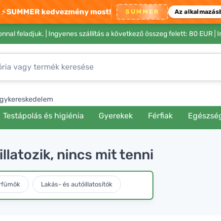
⚡
SUMMER kedvezmény most!
SUMMER
Az alkalmazás
nnal feladjuk. |
Ingyenes szállítás a következő összeg felett: 80 EUR
| 
gykereskedelem
Testápolás és higiénia
Gyerekek
Férfiak
Egészsé
llatozik, nincs mit tenni
rfümök
Lakás- és autóillatosítók