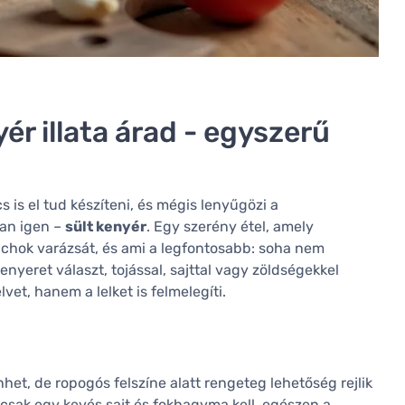
ér illata árad - egyszerű
 is el tud készíteni, és mégis lenyűgözi a
tan igen –
sült kenyér
. Egy szerény étel, amely
hok varázsát, és ami a legfontosabb: soha nem
yeret választ, tojással, sajttal vagy zöldségekkel
et, hanem a lelket is felmelegíti.
et, de ropogós felszíne alatt rengeteg lehetőség rejlik
 csak egy kevés sajt és fokhagyma kell, egészen a