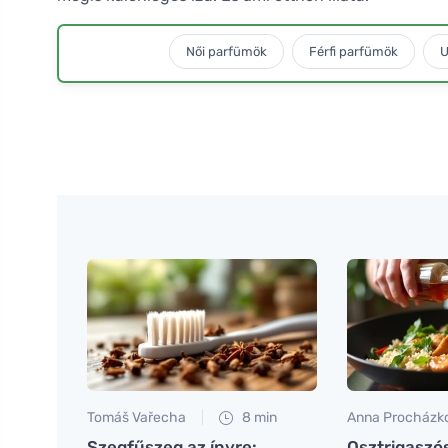
Női parfümök
Férfi parfümök
U
Tomáš Vařecha
8 min
Anna Procházk
Szegfűszeg az ínyre:
Osztrigaszós