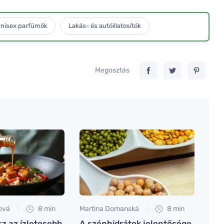
nisex parfümök
Lakás- és autóillatosítók
Megosztás
ová
8 min
Martina Domanská
8 min
z az ízletesebb
A szénhidrátok jelentősége