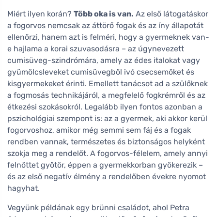
Miért ilyen korán?
Több oka is van.
Az első látogatáskor
a fogorvos nemcsak az áttörő fogak és az íny állapotát
ellenőrzi, hanem azt is felméri, hogy a gyermeknek van-
e hajlama a korai szuvasodásra – az úgynevezett
cumisüveg-szindrómára, amely az édes italokat vagy
gyümölcsleveket cumisüvegből ivó csecsemőket és
kisgyermekeket érinti. Emellett tanácsot ad a szülőknek
a fogmosás technikájáról, a megfelelő fogkrémről és az
étkezési szokásokról. Legalább ilyen fontos azonban a
pszichológiai szempont is: az a gyermek, aki akkor kerül
fogorvoshoz, amikor még semmi sem fáj és a fogak
rendben vannak, természetes és biztonságos helyként
szokja meg a rendelőt. A fogorvos-félelem, amely annyi
felnőttet gyötör, éppen a gyermekkorban gyökerezik –
és az első negatív élmény a rendelőben évekre nyomot
hagyhat.
Vegyünk példának egy brünni családot, ahol Petra