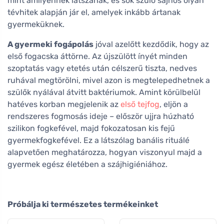
mint amilyennek látszanak, és sok szülő sajnos olyan
tévhitek alapján jár el, amelyek inkább ártanak
gyermeküknek.
A gyermeki fogápolás
jóval azelőtt kezdődik, hogy az
első fogacska áttörne. Az újszülött ínyét minden
szoptatás vagy etetés után célszerű tiszta, nedves
ruhával megtörölni, mivel azon is megtelepedhetnek a
szülők nyálával átvitt baktériumok. Amint körülbelül
hatéves korban megjelenik az
első tejfog
, eljön a
rendszeres fogmosás ideje – először ujjra húzható
szilikon fogkefével, majd fokozatosan kis fejű
gyermekfogkefével. Ez a látszólag banális rituálé
alapvetően meghatározza, hogyan viszonyul majd a
gyermek egész életében a szájhigiéniához.
Próbálja ki természetes termékeinket