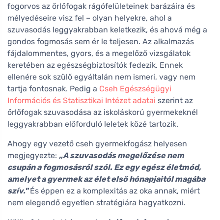
fogorvos az őrlőfogak rágófelületeinek barázáira és
mélyedéseire visz fel – olyan helyekre, ahol a
szuvasodás leggyakrabban keletkezik, és ahová még a
gondos fogmosás sem ér le teljesen. Az alkalmazás
fájdalommentes, gyors, és a megelőző vizsgálatok
keretében az egészségbiztosítók fedezik. Ennek
ellenére sok szülő egyáltalán nem ismeri, vagy nem
tartja fontosnak. Pedig a
Cseh Egészségügyi
Információs és Statisztikai Intézet adatai
szerint az
őrlőfogak szuvasodása az iskoláskorú gyermekeknél
leggyakrabban előforduló leletek közé tartozik.
Ahogy egy vezető cseh gyermekfogász helyesen
megjegyezte:
„A szuvasodás megelőzése nem
csupán a fogmosásról szól. Ez egy egész életmód,
amelyet a gyermek az élet első hónapjaitól magába
szív."
És éppen ez a komplexitás az oka annak, miért
nem elegendő egyetlen stratégiára hagyatkozni.