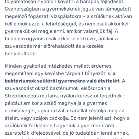
folyamatosan nyomon követni a harapás fejlődését.
Csehországban a gyermekeknek joguk van támogatott
megelőző fogászati vizsgálatokra – a szülőknek aktívan
kell élniük ezzel a lehetőséggel, és nem csak akkor kell
gyermekükkel megjelenni, amikor valamijük fáj. A
fájdalom ugyanis csak akkor jelentkezik, amikor a
szuvasodás már előrehaladott és a kezelés
bonyolultabb.
Minden gyakorlati intézkedés mellett érdemes
megemlíteni egy kevésbé tárgyalt tényezőt is:
a
baktériumok szülőről gyermekre való átvitelét
. A
szuvasodást okozó baktériumok, elsősorban a
Streptococcus mutans, nyálon keresztül terjednek –
például amikor a szülő megnyalja a gyermek
cumisüvegét, ugyanazzal a kanállal kóstolja meg az
ételét, vagy szájon csókolja. Ez nem jelenti azt, hogy a
szülőknek fel kellene hagyniuk a gyermek iránti
szeretetük kifejezésével, de jó tudatában lenni annak,