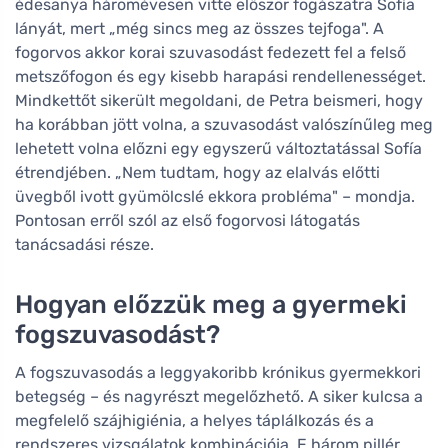
édesanya háromévesen vitte először fogászatra Sofía
lányát, mert „még sincs meg az összes tejfoga". A
fogorvos akkor korai szuvasodást fedezett fel a felső
metszőfogon és egy kisebb harapási rendellenességet.
Mindkettőt sikerült megoldani, de Petra beismeri, hogy
ha korábban jött volna, a szuvasodást valószínűleg meg
lehetett volna előzni egy egyszerű változtatással Sofía
étrendjében. „Nem tudtam, hogy az elalvás előtti
üvegből ivott gyümölcslé ekkora probléma" – mondja.
Pontosan erről szól az első fogorvosi látogatás
tanácsadási része.
Hogyan előzzük meg a gyermeki
fogszuvasodást?
A fogszuvasodás a leggyakoribb krónikus gyermekkori
betegség – és nagyrészt megelőzhető. A siker kulcsa a
megfelelő szájhigiénia, a helyes táplálkozás és a
rendszeres vizsgálatok kombinációja. E három pillér