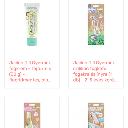
Jack n Jill Gyermek
Jack n Jill Gyermek
fogkrém - Tejturmix
szilikon fogkefe
(50 g) -
fogakra és ínyre (1
fluoridmentes, bio
db) - 2-5 éves korú
körömvirág
gyermekek számára
kivonattal