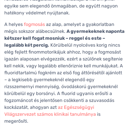
egyike sem elegendő önmagában, de együtt nagyon
hatékony védelmet nyújtanak.
A helyes
fogmosás
az alap, amelyet a gyakorlatban
mégis sokszor alábecsülnek.
A gyermekeknek naponta
kétszer kell fogat mosniuk – reggel és este –
legalább két percig.
Körülbelül nyolcéves korig nincs
elég fejlett finommotorikájuk ahhoz, hogy a fogmosást
igazán alaposan elvégezzék, ezért a szülőnek segítenie
kell nekik, vagy legalább ellenőriznie kell munkájukat. A
fluoridtartalmú fogkrém az első fog áttörésétől ajánlott
– a legkisebb gyermekeknél elegendő egy
rizsszemernyi mennyiség, óvodáskorú gyermekeknél
körülbelül egy borsónyi. A fluorid ugyanis erősíti a
fogzománcot és jelentősen csökkenti a szuvasodás
kockázatát, ahogyan azt
az Egészségügyi
Világszervezet számos klinikai tanulmánya
is
megerősíti.