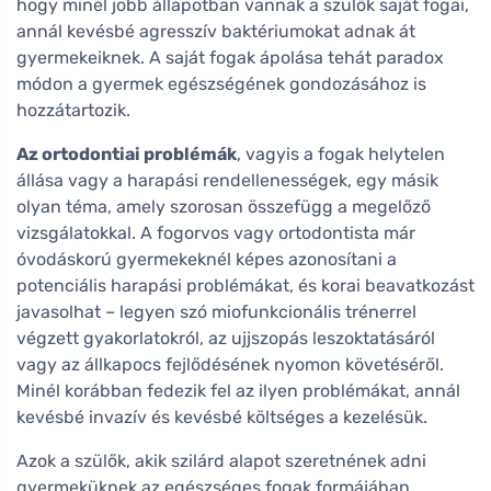
hogy minél jobb állapotban vannak a szülők saját fogai,
annál kevésbé agresszív baktériumokat adnak át
gyermekeiknek. A saját fogak ápolása tehát paradox
módon a gyermek egészségének gondozásához is
hozzátartozik.
Az ortodontiai problémák
, vagyis a fogak helytelen
állása vagy a harapási rendellenességek, egy másik
olyan téma, amely szorosan összefügg a megelőző
vizsgálatokkal. A fogorvos vagy ortodontista már
óvodáskorú gyermekeknél képes azonosítani a
potenciális harapási problémákat, és korai beavatkozást
javasolhat – legyen szó miofunkcionális trénerrel
végzett gyakorlatokról, az ujjszopás leszoktatásáról
vagy az állkapocs fejlődésének nyomon követéséről.
Minél korábban fedezik fel az ilyen problémákat, annál
kevésbé invazív és kevésbé költséges a kezelésük.
Azok a szülők, akik szilárd alapot szeretnének adni
gyermeküknek az egészséges fogak formájában,