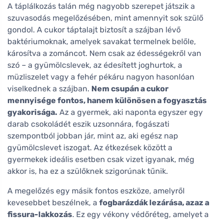
A táplálkozás talán még nagyobb szerepet játszik a
szuvasodás megelőzésében, mint amennyit sok szülő
gondol. A cukor táptalajt biztosít a szájban lévő
baktériumoknak, amelyek savakat termelnek belőle,
károsítva a zománcot. Nem csak az édességekről van
szó – a gyümölcslevek, az édesített joghurtok, a
müzliszelet vagy a fehér pékáru nagyon hasonlóan
viselkednek a szájban.
Nem csupán a cukor
mennyisége fontos, hanem különösen a fogyasztás
gyakorisága.
Az a gyermek, aki naponta egyszer egy
darab csokoládét eszik uzsonnára, fogászati
szempontból jobban jár, mint az, aki egész nap
gyümölcslevet iszogat. Az étkezések között a
gyermekek ideális esetben csak vizet igyanak, még
akkor is, ha ez a szülőknek szigorúnak tűnik.
A megelőzés egy másik fontos eszköze, amelyről
kevesebbet beszélnek, a
fogbarázdák lezárása, azaz a
fissura-lakkozás
. Ez egy vékony védőréteg, amelyet a