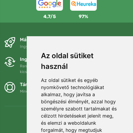
4,7/5
97%
Másnapra és ingyenesen
Ingyenes szállítás a következő összeg felett: 80 EUR
Az oldal sütiket
Ingyenes csere és visszaküldés
használ
Rendelését 90 napon belül bármikor visszaküldheti vagy
kicserélheti.
Az oldal sütiket és egyéb
Támogatjuk a Trees.org-ot
nyomkövető technológiákat
Minden megrendelésért ültetünk egy fát! Bővebben
Rólunk
.
alkalmaz, hogy javítsa a
böngészési élményét, azzal hogy
személyre szabott tartalmakat és
célzott hirdetéseket jelenít meg,
és elemzi a weboldalunk
forgalmát, hogy megtudjuk