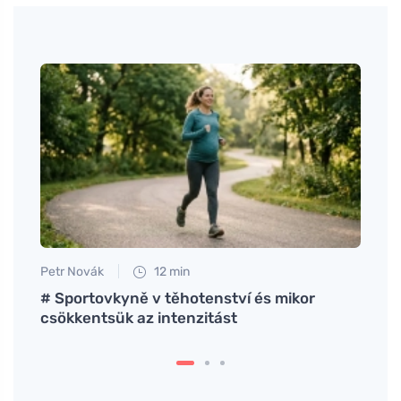
Petr Novák
12 min
Anna 
ség
# Sportovkyně v těhotenství és mikor
Hogya
éd
csökkentsük az intenzitást
lépés