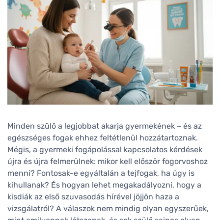
Minden szülő a legjobbat akarja gyermekének – és az
egészséges fogak ehhez feltétlenül hozzátartoznak.
Mégis, a gyermeki fogápolással kapcsolatos kérdések
újra és újra felmerülnek: mikor kell először fogorvoshoz
menni? Fontosak-e egyáltalán a tejfogak, ha úgy is
kihullanak? És hogyan lehet megakadályozni, hogy a
kisdiák az első szuvasodás hírével jöjjön haza a
vizsgálatról? A válaszok nem mindig olyan egyszerűek,