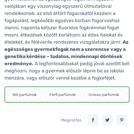
valójában egy viszonylag egyszerű útmutatóval
rendelkeznek: az első áttört fogacskától kezdeni a
fogápolást, legkésőbb egyéves korban fogorvoshoz
menni, naponta kétszer fluoridos fogkrémmel fogat
mosni, étkezések között korlátozni az édes italokat és
ételeket, és félévente rendszeres vizsgálatokra járni.
Az
egészséges gyermekfogak nem a szerencse vagy a
genetika kérdése – tudatos, mindennapi döntések
eredménye.
A legfontosabbakat pedig jóval azelőtt kell
meghozni, hogy a gyermek először lépne be az iskolai
menzára, vagy először venné kezébe a fogkeféjét.
Női parfümök
Férfi parfümök
Unisex parfümök
L
Megosztás