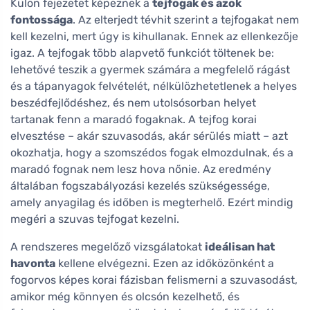
Külön fejezetet képeznek a
tejfogak és azok
fontossága
. Az elterjedt tévhit szerint a tejfogakat nem
kell kezelni, mert úgy is kihullanak. Ennek az ellenkezője
igaz. A tejfogak több alapvető funkciót töltenek be:
lehetővé teszik a gyermek számára a megfelelő rágást
és a tápanyagok felvételét, nélkülözhetetlenek a helyes
beszédfejlődéshez, és nem utolsósorban helyet
tartanak fenn a maradó fogaknak. A tejfog korai
elvesztése – akár szuvasodás, akár sérülés miatt – azt
okozhatja, hogy a szomszédos fogak elmozdulnak, és a
maradó fognak nem lesz hova nőnie. Az eredmény
általában fogszabályozási kezelés szükségessége,
amely anyagilag és időben is megterhelő. Ezért mindig
megéri a szuvas tejfogat kezelni.
A rendszeres megelőző vizsgálatokat
ideálisan hat
havonta
kellene elvégezni. Ezen az időközönként a
fogorvos képes korai fázisban felismerni a szuvasodást,
amikor még könnyen és olcsón kezelhető, és