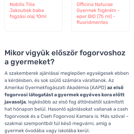
Nobilis Tilia
Officina Naturae
Jakoubek baba
Gyermek fogkrém -
fogzási olaj 10ml
eper BIO (75 ml) -
fluoridmentes
Mikor vigyük először fogorvoshoz
a gyermeket?
A szakemberek ajánlásai meglepően egységesek ebben
a kérdésben, és sok szülő számára váratlanok. Az
Amerikai Gyermekfogászati Akadémia (AAPD)
az első
fogorvosi látogatást a gyermek egyéves kora előtt
javasolja
, legkésőbb az első fog áttörésétől számított
hat hónapon belül. Hasonló ajánlásokat vallanak a cseh
fogorvosok és a Cseh Fogorvosi Kamara is. Más szóval –
szakmai szempontból túl késő megvárni, amíg a
gyermek óvodába vagy iskolába kerül.