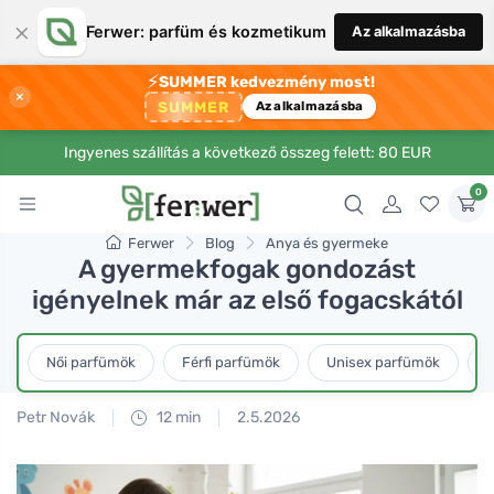
×
Ferwer: parfüm és kozmetikum
Az alkalmazásba
⚡
SUMMER kedvezmény most!
×
SUMMER
Az alkalmazásba
Ingyenes szállítás a következő összeg felett: 80 EUR
0
Ferwer
Blog
Anya és gyermeke
A gyermekfogak gondozást
igényelnek már az első fogacskától
Női parfümök
Férfi parfümök
Unisex parfümök
L
Petr Novák
12 min
2.5.2026