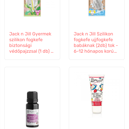
Jack n Jill Gyermek
Jack n Jill Szilikon
szilikon fogkefe
fogkefe ujjfogkefe
biztonsági
babáknak (2db) tok -
védőpajzzsal (1 db) -
6-12 hónapos korú
1-2 éves korú
gyermekek számára
gyermekek részére