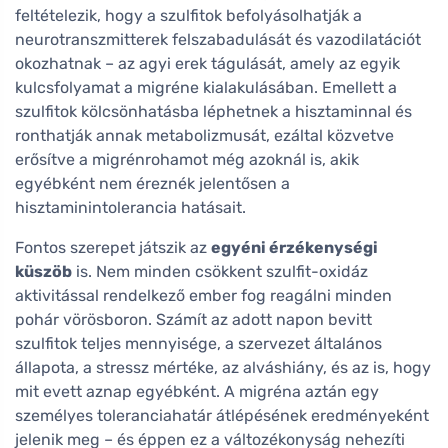
feltételezik, hogy a szulfitok befolyásolhatják a
neurotranszmitterek felszabadulását és vazodilatációt
okozhatnak – az agyi erek tágulását, amely az egyik
kulcsfolyamat a migréne kialakulásában. Emellett a
szulfitok kölcsönhatásba léphetnek a hisztaminnal és
ronthatják annak metabolizmusát, ezáltal közvetve
erősítve a migrénrohamot még azoknál is, akik
egyébként nem éreznék jelentősen a
hisztaminintolerancia hatásait.
Fontos szerepet játszik az
egyéni érzékenységi
küszöb
is. Nem minden csökkent szulfit-oxidáz
aktivitással rendelkező ember fog reagálni minden
pohár vörösboron. Számít az adott napon bevitt
szulfitok teljes mennyisége, a szervezet általános
állapota, a stressz mértéke, az alváshiány, és az is, hogy
mit evett aznap egyébként. A migréna aztán egy
személyes toleranciahatár átlépésének eredményeként
jelenik meg – és éppen ez a változékonyság nehezíti