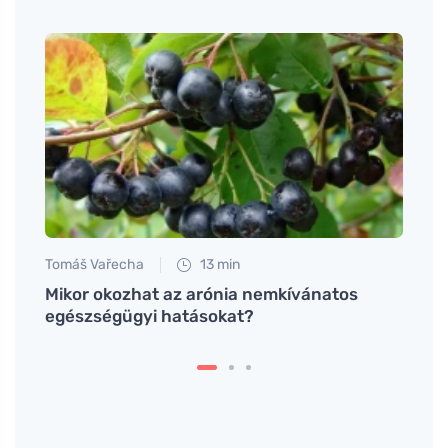
Tomáš Vařecha
13 min
Tomáš
afű,
Mikor okozhat az arónia nemkívánatos
Fánk 
ndbe
egészségügyi hatásokat?
varáz