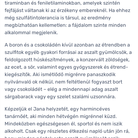
tiraminban és feniletilaminokban, amelyek szintén
fejfájást váltanak ki az érzékeny embereknél. Ha ehhez
még szulfátintolerancia is társul, az eredmény
megbízhatóan kellemetlen: a fájdalom szinte minden
alkalommal megjelenik.
A boron és a csokoládén kívül azonban az étrendben a
szulfitok egyéb gyakori forrásai az aszalt gyümölcsök, a
feldolgozott húskészítmények, a konzervált zöldségek,
az ecet, a sör, valamint egyes gyógyszerek és étrend-
kiegészítők. Aki ismétlődő migrénre panaszkodik
nyilvánvaló ok nélkül, nem feltétlenül fogyaszt bort
vagy csokoládét – elég a mindennapi adag aszalt
sárgabarack vagy egy szelet szalámi uzsonnára.
Képzeljük el Jana helyzetét, egy harmincéves
tanárnőét, aki minden hétvégén migrénnel küzd.
Mindeközben egészségesen él, sportol és nem iszik
alkoholt. Csak egy részletes étkezési napló után jön rá,