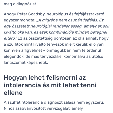
meg a diagnózist.
Ahogy Peter Goadsby, neurológus és fejfájásszakértő
egyszer mondta:
„A migréne nem csupán fejfájás. Ez
egy összetett neurológiai rendellenesség, amelynek sok
kiváltó oka van, és ezek kombinációja minden betegnél
eltérő."
Ez az összetettség pontosan az oka annak, hogy
a szulfitok mint kiváltó tényezők miért kerülik el olyan
könnyen a figyelmet – önmagukban nem feltétlenül
elegendők, de más tényezőkkel kombinálva az utolsó
láncszemet képezhetik.
Hogyan lehet felismerni az
intolerancia és mit lehet tenni
ellene
A szulfátintolerancia diagnosztizálása nem egyszerű.
Nincs szabványosított vérvizsgálat, amely