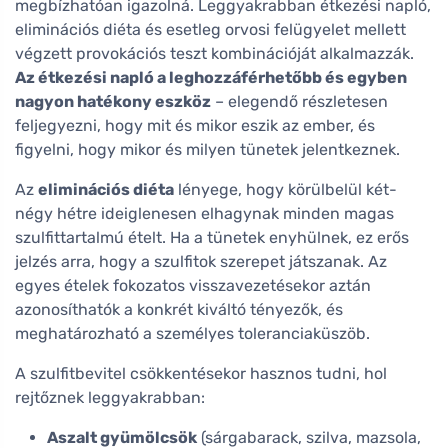
megbízhatóan igazolná. Leggyakrabban étkezési napló,
eliminációs diéta és esetleg orvosi felügyelet mellett
végzett provokációs teszt kombinációját alkalmazzák.
Az étkezési napló a leghozzáférhetőbb és egyben
nagyon hatékony eszköz
– elegendő részletesen
feljegyezni, hogy mit és mikor eszik az ember, és
figyelni, hogy mikor és milyen tünetek jelentkeznek.
Az
eliminációs diéta
lényege, hogy körülbelül két-
négy hétre ideiglenesen elhagynak minden magas
szulfittartalmú ételt. Ha a tünetek enyhülnek, ez erős
jelzés arra, hogy a szulfitok szerepet játszanak. Az
egyes ételek fokozatos visszavezetésekor aztán
azonosíthatók a konkrét kiváltó tényezők, és
meghatározható a személyes toleranciaküszöb.
A szulfitbevitel csökkentésekor hasznos tudni, hol
rejtőznek leggyakrabban:
Aszalt gyümölcsök
(sárgabarack, szilva, mazsola,