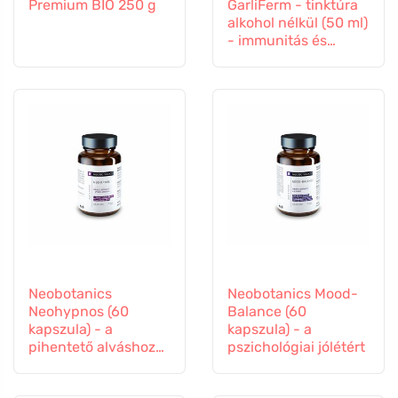
Premium BIO 250 g
GarliFerm - tinktúra
alkohol nélkül (50 ml)
- immunitás és
immunrendszer
Neobotanics
Neobotanics Mood-
Neohypnos (60
Balance (60
kapszula) - a
kapszula) - a
pihentető alváshoz
pszichológiai jólétért
és elalváshoz