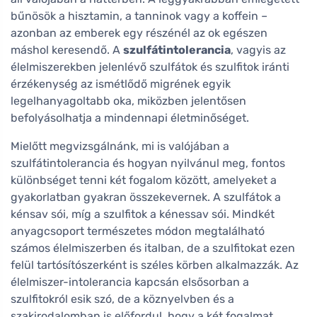
bűnösök a hisztamin, a tanninok vagy a koffein –
azonban az emberek egy részénél az ok egészen
máshol keresendő. A
szulfátintolerancia
, vagyis az
élelmiszerekben jelenlévő szulfátok és szulfitok iránti
érzékenység az ismétlődő migrének egyik
legelhanyagoltabb oka, miközben jelentősen
befolyásolhatja a mindennapi életminőséget.
Mielőtt megvizsgálnánk, mi is valójában a
szulfátintolerancia és hogyan nyilvánul meg, fontos
különbséget tenni két fogalom között, amelyeket a
gyakorlatban gyakran összekevernek. A szulfátok a
kénsav sói, míg a szulfitok a kénessav sói. Mindkét
anyagcsoport természetes módon megtalálható
számos élelmiszerben és italban, de a szulfitokat ezen
felül tartósítószerként is széles körben alkalmazzák. Az
élelmiszer-intolerancia kapcsán elsősorban a
szulfitokról esik szó, de a köznyelvben és a
szakirodalomban is előfordul, hogy a két fogalmat