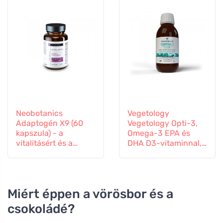
Neobotanics
Vegetology
Adaptogén X9 (60
Vegetology Opti-3,
kapszula) - a
Omega-3 EPA és
vitalitásért és a
DHA D3-vitaminnal,
mentális jólétért
folyékony 150 ml,
ízesítetlen
Miért éppen a vörösbor és a
csokoládé?