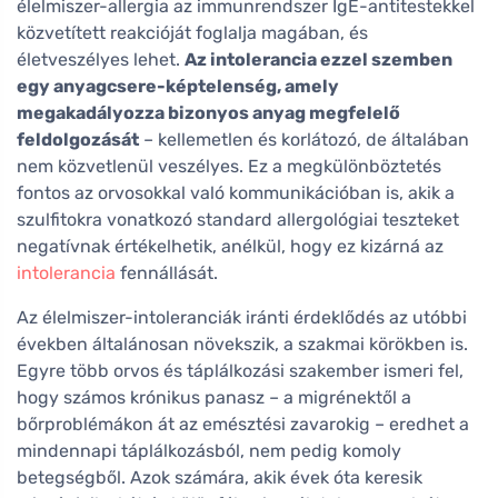
élelmiszer-allergia az immunrendszer IgE-antitestekkel
közvetített reakcióját foglalja magában, és
életveszélyes lehet.
Az intolerancia ezzel szemben
egy anyagcsere-képtelenség, amely
megakadályozza bizonyos anyag megfelelő
feldolgozását
– kellemetlen és korlátozó, de általában
nem közvetlenül veszélyes. Ez a megkülönböztetés
fontos az orvosokkal való kommunikációban is, akik a
szulfitokra vonatkozó standard allergológiai teszteket
negatívnak értékelhetik, anélkül, hogy ez kizárná az
intolerancia
fennállását.
Az élelmiszer-intoleranciák iránti érdeklődés az utóbbi
években általánosan növekszik, a szakmai körökben is.
Egyre több orvos és táplálkozási szakember ismeri fel,
hogy számos krónikus panasz – a migrénektől a
bőrproblémákon át az emésztési zavarokig – eredhet a
mindennapi táplálkozásból, nem pedig komoly
betegségből. Azok számára, akik évek óta keresik