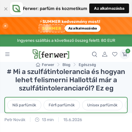
×
Ferwer: parfüm és kozmetikum
Az alkalmazásba
⚡
SUMMER kedvezmény most!
×
SUMMER
Az alkalmazásba
Ingyenes szállítás a következő összeg felett: 80 EUR
0
Ferwer
Blog
Egészség
# Mi a szulfátintolerancia és hogyan
lehet felismerni Hallottál már a
szulfátintoleranciaról? Ez eg
Női parfümök
Férfi parfümök
Unisex parfümök
L
Petr Novák
13 min
15.6.2026