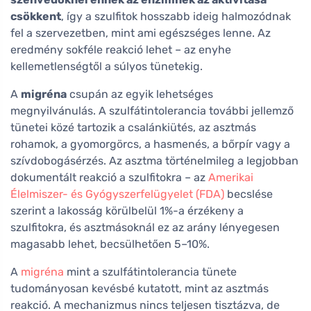
csökkent
, így a szulfitok hosszabb ideig halmozódnak
fel a szervezetben, mint ami egészséges lenne. Az
eredmény sokféle reakció lehet – az enyhe
kellemetlenségtől a súlyos tünetekig.
A
migréna
csupán az egyik lehetséges
megnyilvánulás. A szulfátintolerancia további jellemző
tünetei közé tartozik a csalánkiütés, az asztmás
rohamok, a gyomorgörcs, a hasmenés, a bőrpír vagy a
szívdobogásérzés. Az asztma történelmileg a legjobban
dokumentált reakció a szulfitokra – az
Amerikai
Élelmiszer- és Gyógyszerfelügyelet (FDA)
becslése
szerint a lakosság körülbelül 1%-a érzékeny a
szulfitokra, és asztmásoknál ez az arány lényegesen
magasabb lehet, becsülhetően 5–10%.
A
migréna
mint a szulfátintolerancia tünete
tudományosan kevésbé kutatott, mint az asztmás
reakció. A mechanizmus nincs teljesen tisztázva, de