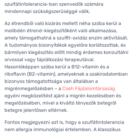
szulfátintolerancia-ban szenvedők számára
mindennapi szükségszerűséggé válik.
Az étrendből való kizárás mellett néha szóba kerül a
molibdén étrend-kiegészítőként való alkalmazása,
amely támogathatná a szulfit-oxidáz enzim aktivitását.
A tudományos bizonyítékok egyelőre korlátozottak, és
bármilyen kiegészítés előtt mindig érdemes konzultálni
orvossal vagy táplálkozási terapeutával.
Hasonlóképpen szóba kerül a B12-vitamin és a
riboflavin (B2-vitamin), amelyeknek a szakirodalomban
bizonyos támogatottsága van általában a
migrénmegelőzésben – a
Cseh Fájdalomtársaság
egyéni megközelítést ajánl a migrén kezelésében és
megelőzésében, mivel a kiváltó tényezők betegről
betegre jelentősen eltérnek.
Fontos megjegyezni azt is, hogy a szulfátintolerancia
nem allergia immunológiai értelemben. A klasszikus