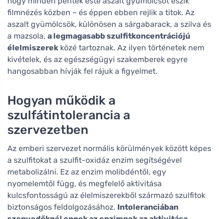
hogy minden péntek este aszalt gyümölcsöt eszik
filmnézés közben – és éppen ebben rejlik a titok. Az
aszalt gyümölcsök, különösen a sárgabarack, a szilva és
a mazsola,
a legmagasabb szulfitkoncentrációjú
élelmiszerek
közé tartoznak. Az ilyen történetek nem
kivételek, és az egészségügyi szakemberek egyre
hangosabban hívják fel rájuk a figyelmet.
Hogyan működik a
szulfátintolerancia a
szervezetben
Az emberi szervezet normális körülmények között képes
a szulfitokat a szulfit-oxidáz enzim segítségével
metabolizálni. Ez az enzim molibdéntől, egy
nyomelemtől függ, és megfelelő aktivitása
kulcsfontosságú az élelmiszerekből származó szulfitok
biztonságos feldolgozásához.
Intoleranciában
szenvedőknél ennek az enzimnek az aktivitása