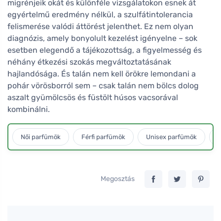
migrénjeik okát és különféle vizsgálatokon esnek át
egyértelmű eredmény nélkül, a szulfátintolerancia
felismerése valódi áttörést jelenthet. Ez nem olyan
diagnózis, amely bonyolult kezelést igényelne – sok
esetben elegendő a tájékozottság, a figyelmesség és
néhány étkezési szokás megváltoztatásának
hajlandósága. És talán nem kell örökre lemondani a
pohár vörösborról sem – csak talán nem bölcs dolog
aszalt gyümölcsös és füstölt húsos vacsorával
kombinálni.
Női parfümök
Férfi parfümök
Unisex parfümök
L
Megosztás