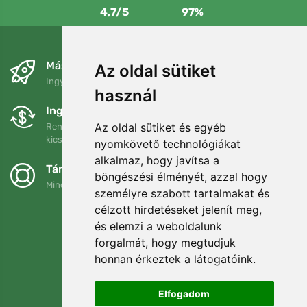
4,7/5
97%
Másnapra és ingyenesen
Az oldal sütiket
Ingyenes szállítás a következő összeg felett: 80 EUR
használ
Ingyenes csere és visszaküldés
Az oldal sütiket és egyéb
Rendelését 90 napon belül bármikor visszaküldheti vagy
kicserélheti.
nyomkövető technológiákat
alkalmaz, hogy javítsa a
Támogatjuk a Trees.org-ot
böngészési élményét, azzal hogy
Minden megrendelésért ültetünk egy fát! Bővebben
Rólunk
.
személyre szabott tartalmakat és
célzott hirdetéseket jelenít meg,
és elemzi a weboldalunk
forgalmát, hogy megtudjuk
honnan érkeztek a látogatóink.
Elfogadom