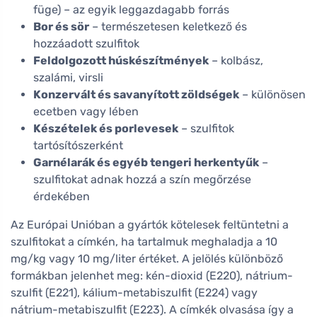
füge) – az egyik leggazdagabb forrás
Bor és sör
– természetesen keletkező és
hozzáadott szulfitok
Feldolgozott húskészítmények
– kolbász,
szalámi, virsli
Konzervált és savanyított zöldségek
– különösen
ecetben vagy lében
Készételek és porlevesek
– szulfitok
tartósítószerként
Garnélarák és egyéb tengeri herkentyűk
–
szulfitokat adnak hozzá a szín megőrzése
érdekében
Az Európai Unióban a gyártók kötelesek feltüntetni a
szulfitokat a címkén, ha tartalmuk meghaladja a 10
mg/kg vagy 10 mg/liter értéket. A jelölés különböző
formákban jelenhet meg: kén-dioxid (E220), nátrium-
szulfit (E221), kálium-metabiszulfit (E224) vagy
nátrium-metabiszulfit (E223). A címkék olvasása így a