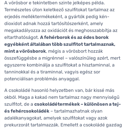
A vörösbor e tekintetben szinte jelképes példa.
Természetes úton keletkező szulfitokat tartalmaz az
erjedés melléktermékeként, a gyártók pedig kén-
dioxidot adnak hozzá tartósítószerként, amely
megakadályozza az oxidációt és meghosszabbítja az
eltarthatóságot.
A fehérborok és az édes borok
egyébként általában több szulfitot tartalmaznak,
mint a vörösborok
, mégis a vörösbort hozzák
összefüggésbe a migrénnel – valószínűleg azért, mert
egyszerre kombinálja a szulfitokat a hisztaminnal, a
tanninokkal és a tiraminnal, vagyis egész sor
potenciálisan problémás anyaggal.
A csokoládé hasonló helyzetben van, bár kissé más
okból. Maga a kakaó nem tartalmaz nagy mennyiségű
szulfitot, de a
csokoládétermékek – különösen a tej-
és fehércsokoládék
– tartalmazhatnak olyan
adalékanyagokat, amelyek szulfitokat vagy azok
prekurzorát tartalmazzák. Emellett a csokoládé gazdag