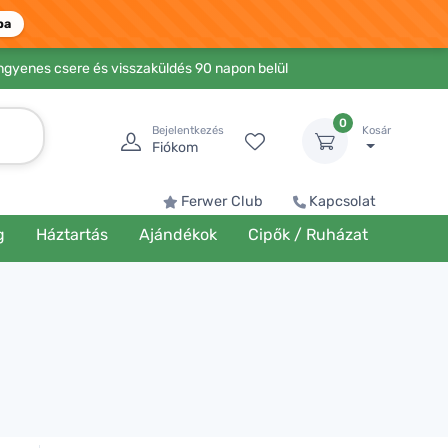
ba
Ingyenes csere és visszaküldés 90 napon belül
0
Bejelentkezés
Kosár
Fiókom
Ferwer Club
Kapcsolat
g
Háztartás
Ajándékok
Cipők / Ruházat