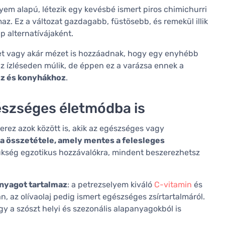
em alapú, létezik egy kevésbé ismert piros chimichurri
az. Ez a változat gazdagabb, füstösebb, és remekül illik
p alternatívájaként.
vet vagy akár mézet is hozzáadnak, hogy egy enyhébb
z ízléseden múlik, de éppen ez a varázsa ennek a
ez és konyhákhoz
.
egészséges életmódba is
zerez azok között is, akik az egészséges vagy
ta összetétele, amely mentes a felesleges
zükség egzotikus hozzávalókra, mindent beszerezhetsz
anyagot tartalmaz
: a petrezselyem kiváló
C-vitamin
és
n, az olívaolaj pedig ismert egészséges zsírtartalmáról.
gy a szószt helyi és szezonális alapanyagokból is