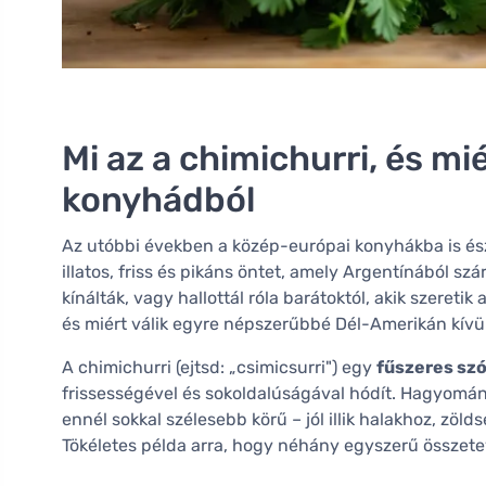
Mi az a chimichurri, és m
konyhádból
Az utóbbi években a közép-európai konyhákba is és
illatos, friss és pikáns öntet, amely Argentínából szá
kínálták, vagy hallottál róla barátoktól, akik szeretik
és miért válik egyre népszerűbbé Dél-Amerikán kívül
A chimichurri (ejtsd: „csimicsurri") egy
fűszeres sz
frissességével és sokoldalúságával hódít. Hagyomán
ennél sokkal szélesebb körű – jól illik halakhoz, zöl
Tökéletes példa arra, hogy néhány egyszerű összetev