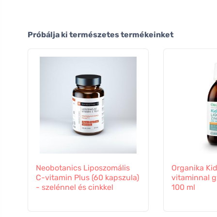
Próbálja ki természetes termékeinket
Neobotanics Liposzomális
Organika Kid
C-vitamin Plus (60 kapszula)
vitaminnal 
- szelénnel és cinkkel
100 ml