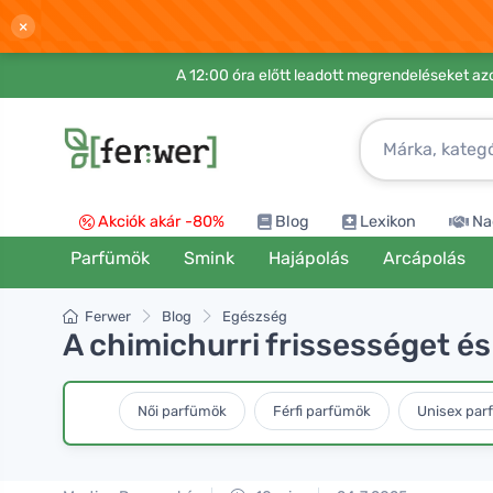
×
A 12:00 óra előtt leadott megrendeléseket azo
Akciók akár -80%
Blog
Lexikon
Na
Parfümök
Smink
Hajápolás
Arcápolás
Ferwer
Blog
Egészség
A chimichurri frissességet és
Női parfümök
Férfi parfümök
Unisex par