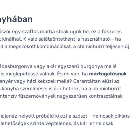
onyhában
őször egy szaftos marha steak ugrik be, ez a fűszeres
t kínálhat. Kiváló salátaöntetként is használható – ha
d a megszokott kombinációkat, a chimichurri teljesen új
, édesburgonya vagy akár egyszerű burgonya mellé
áris meglepetéssé válnak. És mi van, ha
mártogatósnak
enyér vagy házi kekszek mellé? Garantáltan elűzi az
konyha szerelmesei is örülhetnek, ha a chimichurrit
az intenzív fűszernövények nagyszerűen kontrasztálnak
majonéz helyett próbáld ki ezt a szószt – nemcsak pikáns
A lehetőségek szinte végtelenek, és kár lenne csak