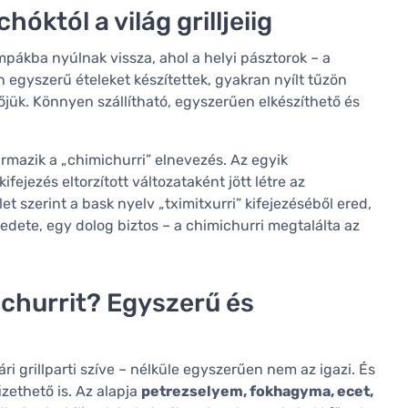
óktól a világ grilljeiig
pákba nyúlnak vissza, ahol a helyi pásztorok – a
 egyszerű ételeket készítettek, gyakran nyílt tűzön
ítőjük. Könnyen szállítható, egyszerűen elkészíthető és
ármazik a „chimichurri” elnevezés. Az egyik
ifejezés eltorzított változataként jött létre az
t szerint a bask nyelv „tximitxurri” kifejezéséből ered,
redete, egy dolog biztos – a chimichurri megtalálta az
churrit? Egyszerű és
ri grillparti szíve – nélküle egyszerűen nem az igazi. És
izethető is. Az alapja
petrezselyem, fokhagyma, ecet,