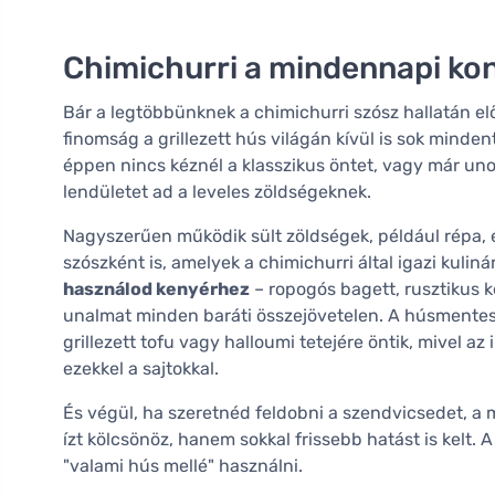
Chimichurri a mindennapi k
Bár a legtöbbünknek a chimichurri szósz hallatán el
finomság a grillezett hús világán kívül is sok minden
éppen nincs kéznél a klasszikus öntet, vagy már uno
lendületet ad a leveles zöldségeknek.
Nagyszerűen működik sült zöldségek, például répa
szószként is, amelyek a chimichurri által igazi kulin
használod kenyérhez
– ropogós bagett, rusztikus k
unalmat minden baráti összejövetelen. A húsmentes 
grillezett tofu vagy halloumi tetejére öntik, mivel 
ezekkel a sajtokkal.
És végül, ha szeretnéd feldobni a szendvicsedet, a 
ízt kölcsönöz, hanem sokkal frissebb hatást is kelt. 
"valami hús mellé" használni.