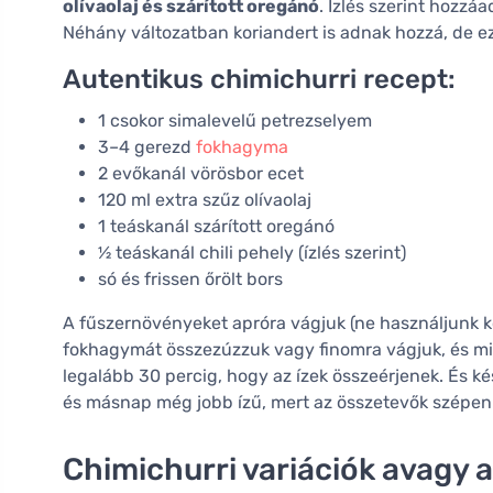
olívaolaj és szárított oregánó
. Ízlés szerint hozzá
Néhány változatban koriandert is adnak hozzá, de 
Autentikus chimichurri recept:
1 csokor simalevelű petrezselyem
3–4 gerezd
fokhagyma
2 evőkanál vörösbor ecet
120 ml extra szűz olívaolaj
1 teáskanál szárított oregánó
½ teáskanál chili pehely (ízlés szerint)
só és frissen őrölt bors
A fűszernövényeket apróra vágjuk (ne használjunk ko
fokhagymát összezúzzuk vagy finomra vágjuk, és min
legalább 30 percig, hogy az ízek összeérjenek. És kés
és másnap még jobb ízű, mert az összetevők szépen
Chimichurri variációk avagy a