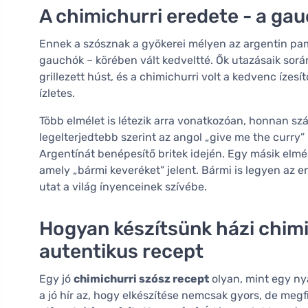
A chimichurri eredete - a gauch
Ennek a szósznak a gyökerei mélyen az argentin pam
gauchók – körében vált kedveltté. Ők utazásaik során
grillezett húst, és a chimichurri volt a kedvenc ízes
ízletes.
Több elmélet is létezik arra vonatkozóan, honnan sz
legelterjedtebb szerint az angol „give me the curry” k
Argentínát benépesítő britek idején. Egy másik elméle
amely „bármi keveréket” jelent. Bármi is legyen az e
utat a világ ínyenceinek szívébe.
Hogyan készítsünk házi chimi
autentikus recept
Egy jó
chimichurri szósz recept
olyan, mint egy nyá
a jó hír az, hogy elkészítése nemcsak gyors, de megf