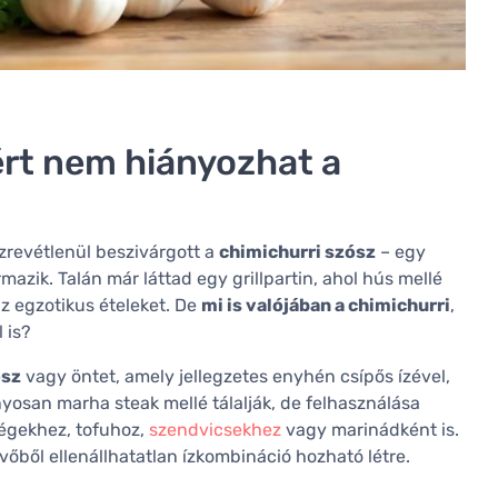
iért nem hiányozhat a
zrevétlenül beszivárgott a
chimichurri szósz
– egy
rmazik. Talán már láttad egy grillpartin, ahol hús mellé
 az egzotikus ételeket. De
mi is valójában a chimichurri
,
 is?
ósz
vagy öntet, amely jellegzetes enyhén csípős ízével,
yosan marha steak mellé tálalják, de felhasználása
dségekhez, tofuhoz,
szendvicsekhez
vagy marinádként is.
őből ellenállhatatlan ízkombináció hozható létre.