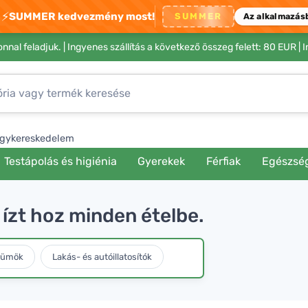
⚡
SUMMER kedvezmény most!
SUMMER
Az alkalmazás
nnal feladjuk. |
Ingyenes szállítás a következő összeg felett: 80 EUR
| 
gykereskedelem
Testápolás és higiénia
Gyerekek
Férfiak
Egészsé
 ízt hoz minden ételbe.
fümök
Lakás- és autóillatosítók