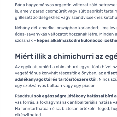
Bár a hagyományos argentin változat zöld petrezsely
is, amely paradicsompürét vagy sült paprikát tartalm
grillezett zöldségekhez vagy szendvicsekhez ketchu
Néhány dél-amerikai országban koriandert, lime le
édes-savanykás változatot hozzanak létre. Minden a
szósznak –
képes alkalmazkodni különböző ízekh
Miért illik a chimichurri az 
Az egyik ok, amiért a chimichurri egyre több hívet s
vegetáriánus konyhát részesítik előnyben, az a
tisz
adalékanyagoktól és tartósítószerektől
. Nincs s
egy szokványos boltban vagy egy piacon.
Ráadásul
sok egészségre jótékony hatással bíró 
vas forrás, a fokhagymának antibakteriális hatása va
Ha fenntarthatóan élsz, biztosan értékelni fogod, ho
elkészítheted.