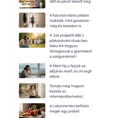
időt és pénzt takarít meg
A folyosói edzés jobban
működik, mint gondolná –
még kis lakásban is
# Jak podpořit dítě v
překonávání studu bez
tlaku ## Hogyan
támogassuk a gyermeket
a szégyenérzet l
# Miért fáj a fejünk az
időjárás miatt, és mi segít
ellene
Tanulja meg, hogyan
kezelje az
információterhelést
A cukormentes befőzés
megér egy próbát