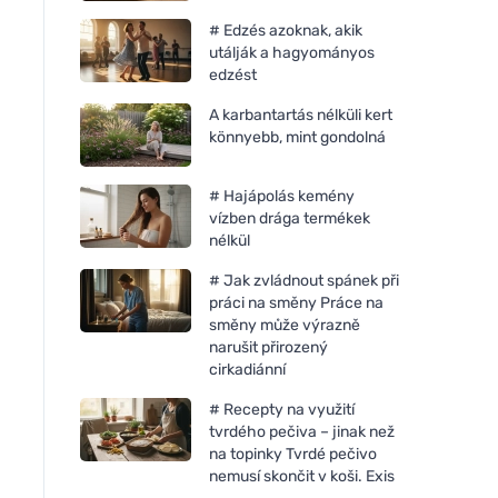
# Edzés azoknak, akik
utálják a hagyományos
edzést
A karbantartás nélküli kert
könnyebb, mint gondolná
# Hajápolás kemény
vízben drága termékek
nélkül
# Jak zvládnout spánek při
práci na směny Práce na
směny může výrazně
narušit přirozený
cirkadiánní
# Recepty na využití
tvrdého pečiva – jinak než
na topinky Tvrdé pečivo
nemusí skončit v koši. Exis