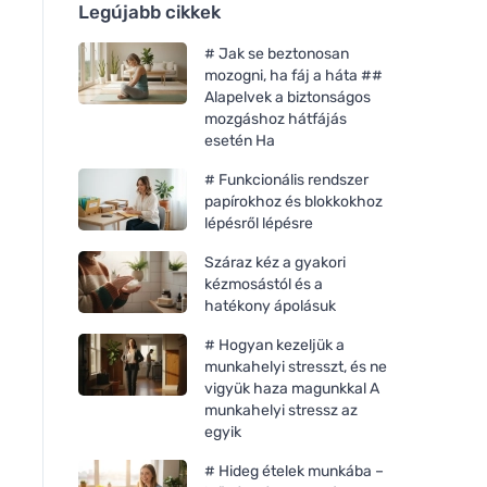
Legújabb cikkek
# Jak se beztonosan
mozogni, ha fáj a háta ##
Alapelvek a biztonságos
mozgáshoz hátfájás
esetén Ha
# Funkcionális rendszer
papírokhoz és blokkokhoz
lépésről lépésre
Száraz kéz a gyakori
kézmosástól és a
hatékony ápolásuk
# Hogyan kezeljük a
munkahelyi stresszt, és ne
vigyük haza magunkkal A
munkahelyi stressz az
egyik
# Hideg ételek munkába –